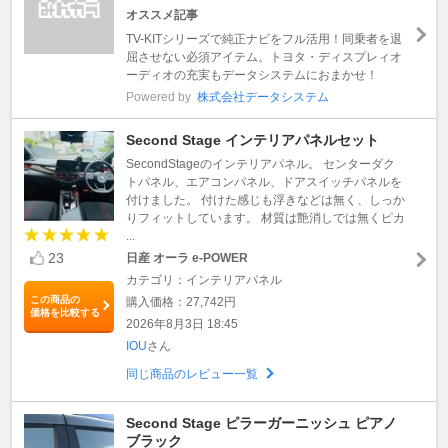
オススメ記事
TV-KITシリーズで純正ナビをフル活用！同乗者を退
屈させない必須アイテム。トヨタ・ディスプレィオ
ーディオの充実もデータシステムにおまかせ！
Powered by
株式会社データシステム
Second Stage インテリアパネルセット
SecondStageのインテリアパネル。 センターダク
トパネル、エアコンパネル、ドアスイッチパネルを
付けました。 付けた感じも浮きなどは無く、しっか
りフィットしています。 材質は艶消しでは無くピカ
...
23
日産 オーラ e-POWER
カテゴリ：インテリアパネル
この商品の
購入価格：27,742円
価格を比較する
2026年8月3日 18:45
IOU
さん
同じ商品のレビュー一覧
Second Stage ピラーガーニッシュ ピアノ
ブラック