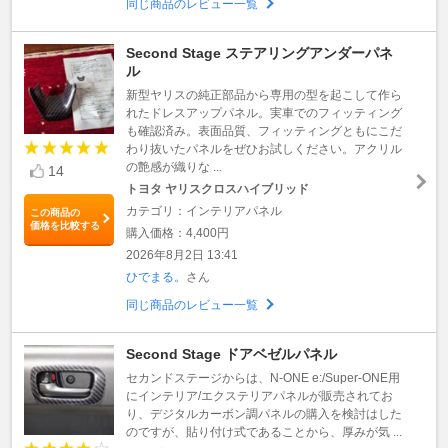
同じ商品のレビュー一覧
Second Stage ステアリングアンダーパネ
ル
新型ヤリスの純正部品から専用の型を起こして作ら
れたドレスアップパネル。実車でのフィッティング
も確認済み。表面品質、フィッティングともにこだ
わり抜いたパネルをぜひお試しください。アクリル
の艶感が織りな ...
14
トヨタ ヤリスクロスハイブリッド
カテゴリ：インテリアパネル
この商品の
価格を比較する
購入価格：4,400円
2026年8月2日 13:41
ひでまる。
さん
同じ商品のレビュー一覧
Second Stage ドアベゼルパネル
セカンドステージからは、N-ONE e:/Super-ONE用
にインテリア/エクステリアパネルが販売されてお
り、デジタルカーボン調パネルの購入を検討はした
のですが、貼り付け式であることから、厚みが気 ...