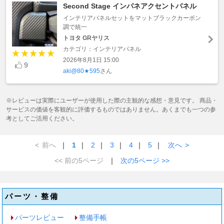
Second Stage インパネアクセントパネル
インテリアパネルセットをマットブラックカーボン
調で統一
トヨタ GRヤリス
カテゴリ：インテリアパネル
2026年8月1日 15:00
9
aki@80★595
さん
※レビューは実際にユーザーが使用した際の主観的な感想・意見です。 商品・
サービスの価値を客観的に評価するものではありません。あくまでも一つの参
考としてご活用ください。
<
前へ
｜
1
｜
2
｜
3
｜
4
｜
5
｜
次へ
>
<< 前の5ページ
｜
次の5ページ >>
パーツ・整備
パーツレビュー
整備手帳