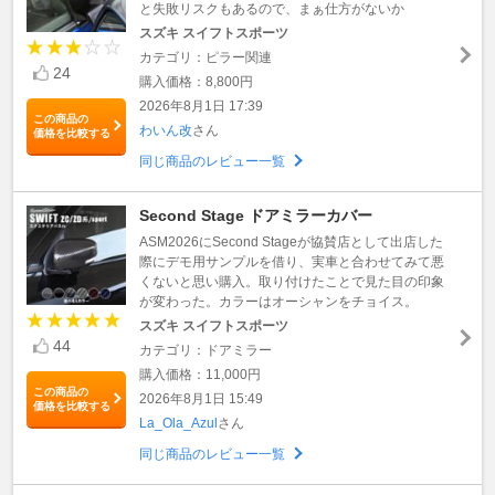
と失敗リスクもあるので、まぁ仕方がないか
スズキ スイフトスポーツ
カテゴリ：ピラー関連
24
購入価格：8,800円
2026年8月1日 17:39
この商品の
わいん改
さん
価格を比較する
同じ商品のレビュー一覧
Second Stage ドアミラーカバー
ASM2026にSecond Stageが協賛店として出店した
際にデモ用サンプルを借り、実車と合わせてみて悪
くないと思い購入。取り付けたことで見た目の印象
が変わった。カラーはオーシャンをチョイス。
スズキ スイフトスポーツ
44
カテゴリ：ドアミラー
購入価格：11,000円
この商品の
2026年8月1日 15:49
価格を比較する
La_Ola_Azul
さん
同じ商品のレビュー一覧