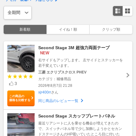
新着順
イイね！順
クリップ順
Second Stage 3M 超強力両面テープ
NEW
右サイドもアップします。 左サイドとステッカーを
若干変えています。
三菱 エクリプスクロス PHEV
カテゴリ：補修用品
3
2026年8月7日 21:28
xjr400rr
さん
この商品の
価格を比較する
同じ商品のレビュー一覧
Second Stage スカッフプレートパネル
最近リアシートに人を乗せる機会が増えてきたの
で、スイッチパネル等で少し加飾しようかとセカン
ドステージさんのHP覗いていたところ目に付いた