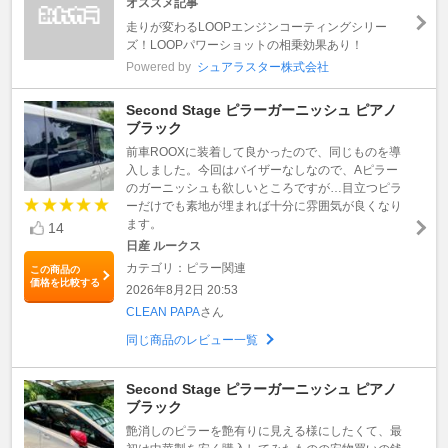
オススメ記事
走りが変わるLOOPエンジンコーティングシリー
ズ！LOOPパワーショットの相乗効果あり！
Powered by
シュアラスター株式会社
Second Stage ピラーガーニッシュ ピアノ
ブラック
前車ROOXに装着して良かったので、同じものを導
入しました。今回はバイザーなしなので、Aピラー
のガーニッシュも欲しいところですが…目立つピラ
ーだけでも素地が埋まれば十分に雰囲気が良くなり
ます。
14
日産 ルークス
カテゴリ：ピラー関連
この商品の
価格を比較する
2026年8月2日 20:53
CLEAN PAPA
さん
同じ商品のレビュー一覧
Second Stage ピラーガーニッシュ ピアノ
ブラック
艶消しのピラーを艶有りに見える様にしたくて、最