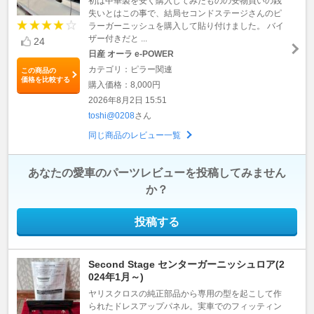
初は中華製を安く購入してみたものの安物買いの銭
失いとはこの事で、結局セコンドステージさんのピ
ラーガーニッシュを購入して貼り付けました。 バイ
ザー付きだと ...
24
日産 オーラ e-POWER
カテゴリ：ピラー関連
この商品の
価格を比較する
購入価格：8,000円
2026年8月2日 15:51
toshi@0208
さん
同じ商品のレビュー一覧
あなたの愛車のパーツレビューを投稿してみません
か？
投稿する
Second Stage センターガーニッシュロア(2
024年1月～)
ヤリスクロスの純正部品から専用の型を起こして作
られたドレスアップパネル。実車でのフィッティン