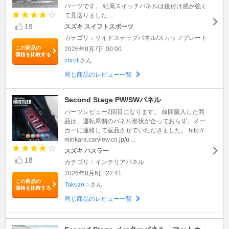
パーツです。 結局スイッチパネルは後付け感が強く
て見送りました ...
19
スズキ スイフトスポーツ
カテゴリ：サイドステップパネル/スカッフプレート
この商品の
2026年8月7日 00:00
価格を比較する
chroft
さん
同じ商品のレビュー一覧
Second Stage PW/SWパネル
パーツレビュー2回目になります。 前回購入した商
品は、運転席側のパネル形状が合っておらず、メー
カーに連絡して返品させていただきました。 http://
minkara.carview.co.jp/u ...
スズキ ハスラー
18
カテゴリ：インテリアパネル
2026年8月6日 22:41
この商品の
Takuzo☆
さん
価格を比較する
同じ商品のレビュー一覧