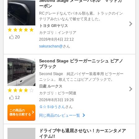
Second Stage メーターパネル マットカ
ーボン
RCグレードなんでパネル類も素。トラックのイン
テリアみたいなんで被せて見ました。
トヨタ GRヤリス
カテゴリ：インテリア
20
2026年8月4日 22:12
sakurachan@
さん
Second Stage ピラーガーニッシュ ピアノ
ブラック
Second Stage 純正バイザー装着車用 ピラーガー
ニッシュ。 敢えてここはピアノブラックで。
日産 ルークス
カテゴリ：ピラー関連
12
2026年8月3日 19:26
Ｇ☆Ｓゆうさん
さん
この商品の
価格を比較する
同じ商品のレビュー一覧
ドライブ中も退屈させない！カーエンタメア
イテム!!