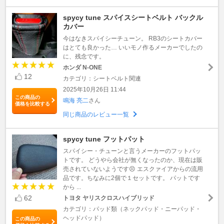
spycy tune スパイスシートベルト バックル
カバー
今はなきスパイシーチューン。 RB3のシートカバー
はとても良かった… いいモノ作るメーカーでしたの
に、残念です。
ホンダ N-ONE
12
カテゴリ：シートベルト関連
2025年10月26日 11:44
この商品の
鳴海 亮二
さん
価格を比較する
同じ商品のレビュー一覧
spycy tune フットパット
スパイシー・チューンと言うメーカーのフットパッ
トです。 どうやら会社が無くなったのか、現在は販
売されていないようです😣 エスクァイアからの流用
品です。ちなみに2個で１セットです。 パットです
から ...
62
トヨタ ヤリスクロスハイブリッド
カテゴリ：パッド類（ネックパッド・ニーパッド・
ヘッドパッド）
この商品の