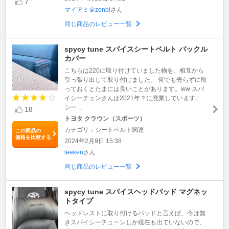
7
マイアミ＠zonbi
さん
同じ商品のレビュー一覧
spycy tune スパイスシートベルト バックル
カバー
こちらは220に取り付けていました物を、相互から
引っ張り出して取り付けました。 何でも売らずに取
っておくとたまには良いことがあります。ww スパ
イシーチュンさんは2021年？に廃業しています。
シー ...
18
トヨタ クラウン（スポーツ）
カテゴリ：シートベルト関連
この商品の
価格を比較する
2024年2月9日 15:38
leeken
さん
同じ商品のレビュー一覧
spycy tune スパイスヘッドパッド マグネッ
トタイプ
ヘッドレストに取り付けるパッドと言えば、今は無
きスパイシーチューンしか現在も出ていないので、