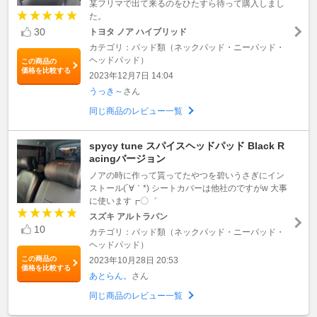
某フリマで出て来るのをひたすら待って購入しまし
た。
30
トヨタ ノア ハイブリッド
カテゴリ：パッド類（ネックパッド・ニーパッド・
ヘッドパッド）
この商品の
価格を比較する
2023年12月7日 14:04
うっき～
さん
同じ商品のレビュー一覧
spycy tune スパイスヘッドパッド Black R
acingバージョン
ノアの時に作って貰ってたやつを碧いうさぎにイン
ストール(´∀｀*) シートカバーは他社のですがw 大事
に使います┏〇゛
スズキ アルトラパン
10
カテゴリ：パッド類（ネックパッド・ニーパッド・
ヘッドパッド）
この商品の
2023年10月28日 20:53
価格を比較する
あとらん。
さん
同じ商品のレビュー一覧