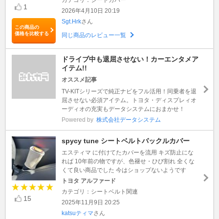
1
2026年4月10日 20:19
Sgt.Hrk
さん
この商品の
価格を比較する
同じ商品のレビュー一覧
ドライブ中も退屈させない！カーエンタメア
イテム!!
オススメ記事
TV-KITシリーズで純正ナビをフル活用！同乗者を退
屈させない必須アイテム。トヨタ・ディスプレィオ
ーディオの充実もデータシステムにおまかせ！
Powered by
株式会社データシステム
spycy tune シートベルトバックルカバー
エスティマ に付けてたカバーを流用 キズ防止にな
れば 10年前の物ですが、色褪せ・ひび割れ 全くな
くて良い商品でした 今はショップないようです
トヨタ アルファード
カテゴリ：シートベルト関連
15
2025年11月9日 20:25
katsuティマ
さん