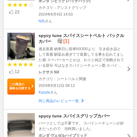
ホンダ シビック (ハッチバック)
カテゴリ：アシストグリップ
22
2024年8月4日 14:03
N坊
さん
spycy tune スパイスシートベルト バックル
[1]
カバー
過去装着 納車日に前車NX300より、引き続き品と
して装着 馴染み過ぎてて装着してる事を忘れてまし
た😅 スーパーカーとかは、わりと純正で加飾されて
いる部分 今はなきスパイシーチューン製 スパイ ...
12
レクサス NX
カテゴリ：シートベルト関連
この商品の
2024年6月12日 08:12
価格を比較する
Kazule
さん
同じ商品のレビュー一覧
spycy tune スパイスグリップカバー
パーツとしては不要です。 スパイシーチューンが好
きだったので、当時買いました。
ホンダ ヴェゼルハイブリッド