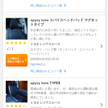
同じ商品のレビュー一覧
spycy tune スパイスヘッドパッド マグネッ
トタイプ
中古車のため元々付いてました。 純正シートではヘ
ッドレストが少し遠いので運転ポジションがちょう
ど良い感じです。
トヨタ レジアスエース
1
カテゴリ：パッド類（ネックパッド・ニーパッド・
ヘッドパッド）
この商品の
2026年4月10日 20:23
価格を比較する
Sgt.Hrk
さん
同じ商品のレビュー一覧
spycy tune TYPEⅡ
質感は良いと思います。 が、残念ながら運転席は最
大で9年経過、走行76,000kmでは擦り切れて破れが
発生していました。
トヨタ レジアスエース
カテゴリ：シートカバー