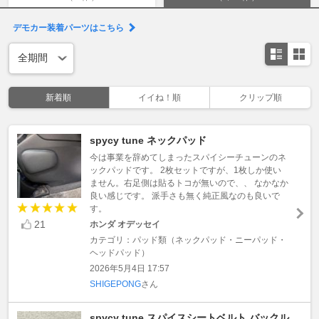
デモカー装着パーツはこちら
新着順
イイね！順
クリップ順
spycy tune ネックパッド
今は事業を辞めてしまったスパイシーチューンのネ
ックパッドです。 2枚セットですが、1枚しか使い
ません。右足側は貼るトコが無いので、、 なかなか
良い感じです。 派手さも無く純正風なのも良いで
す。
21
ホンダ オデッセイ
カテゴリ：パッド類（ネックパッド・ニーパッド・
ヘッドパッド）
2026年5月4日 17:57
SHIGEPONG
さん
spycy tune スパイスシートベルト バックル