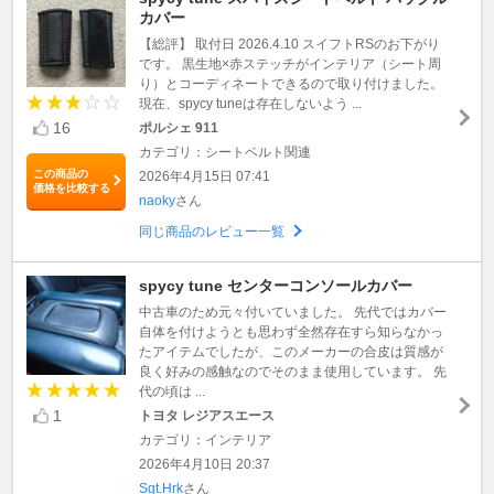
カバー
【総評】 取付日 2026.4.10 スイフトRSのお下がり
です。 黒生地×赤ステッチがインテリア（シート周
り）とコーディネートできるので取り付けました。
現在、spycy tuneは存在しないよう ...
16
ポルシェ 911
カテゴリ：シートベルト関連
この商品の
2026年4月15日 07:41
価格を比較する
naoky
さん
同じ商品のレビュー一覧
spycy tune センターコンソールカバー
中古車のため元々付いていました。 先代ではカバー
自体を付けようとも思わず全然存在すら知らなかっ
たアイテムでしたが、このメーカーの合皮は質感が
良く好みの感触なのでそのまま使用しています。 先
代の頃は ...
1
トヨタ レジアスエース
カテゴリ：インテリア
2026年4月10日 20:37
Sgt.Hrk
さん