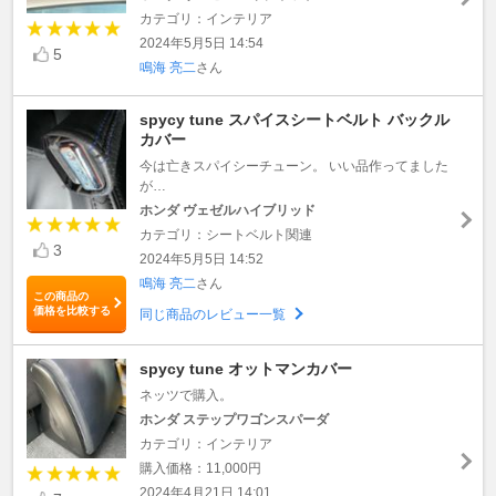
カテゴリ：インテリア
2024年5月5日 14:54
5
鳴海 亮二
さん
spycy tune スパイスシートベルト バックル
カバー
今は亡きスパイシーチューン。 いい品作ってました
が…
ホンダ ヴェゼルハイブリッド
カテゴリ：シートベルト関連
3
2024年5月5日 14:52
鳴海 亮二
さん
この商品の
価格を比較する
同じ商品のレビュー一覧
spycy tune オットマンカバー
ネッツで購入。
ホンダ ステップワゴンスパーダ
カテゴリ：インテリア
購入価格：11,000円
2024年4月21日 14:01