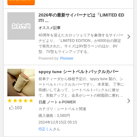
2026年の最新サイバーナビは「LIMITED ED
ITI ...
オススメ記事
40周年を迎えたカロッツェリアを象徴するサイバー
ナビより、「LIMITED EDITION」が4000台の限定
で発売された。サイズは9V型ラージのほか、8V
型、7V型もラインアップする。
Powered by
Pioneer
spycy tune シートベルトバックルカバー
前車ティーダから移植予定の、spycy tune 製の、シ
ートベルトバックルカバーです✨。 本革製。 丁寧に
筒縫いしてあって、シートベルトバックルに被せ
て、美観アップと、金具がシートの樹脂部に擦れ ...
日産 ノート e-POWER
103
カテゴリ：シートベルト関連
購入価格：3,580円
2024年12月15日 05:15
IS正くん
さん