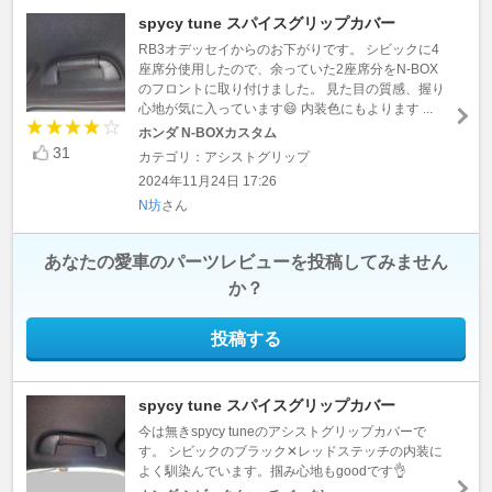
spycy tune スパイスグリップカバー
RB3オデッセイからのお下がりです。 シビックに4
座席分使用したので、余っていた2座席分をN-BOX
のフロントに取り付けました。 見た目の質感、握り
心地が気に入っています😄 内装色にもよります ...
ホンダ N-BOXカスタム
31
カテゴリ：アシストグリップ
2024年11月24日 17:26
N坊
さん
あなたの愛車のパーツレビューを投稿してみません
か？
投稿する
spycy tune スパイスグリップカバー
今は無きspycy tuneのアシストグリップカバーで
す。 シビックのブラック✕レッドステッチの内装に
よく馴染んでいます。掴み心地もgoodです👌