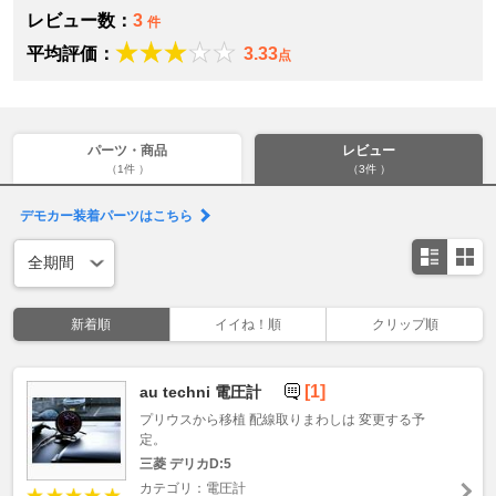
レビュー数：
3
件
平均評価：
3.33
点
パーツ・商品
レビュー
（1件 ）
（3件 ）
デモカー装着パーツはこちら
新着順
イイね！順
クリップ順
[1]
au techni 電圧計
プリウスから移植 配線取りまわしは 変更する予
定。
三菱 デリカD:5
カテゴリ：電圧計