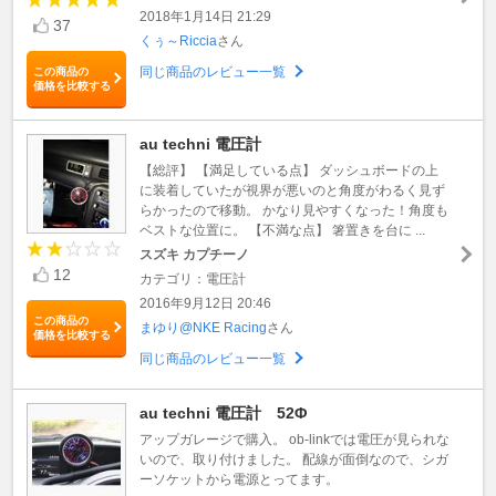
2018年1月14日 21:29
37
くぅ～Riccia
さん
同じ商品のレビュー一覧
この商品の
価格を比較する
au techni 電圧計
【総評】 【満足している点】 ダッシュボードの上
に装着していたが視界が悪いのと角度がわるく見ず
らかったので移動。 かなり見やすくなった！角度も
ベストな位置に。 【不満な点】 箸置きを台に ...
スズキ カプチーノ
12
カテゴリ：電圧計
2016年9月12日 20:46
この商品の
まゆり@NKE Racing
さん
価格を比較する
同じ商品のレビュー一覧
au techni 電圧計 52Φ
アップガレージで購入。 ob-linkでは電圧が見られな
いので、取り付けました。 配線が面倒なので、シガ
ーソケットから電源とってます。