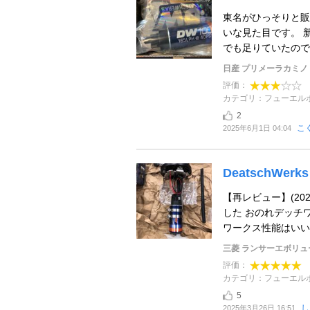
東名がひっそりと販
いな見た目です。 
でも足りていたのです
日産 プリメーラカミノ
評価：
カテゴリ：フューエル
2
こ
2025年6月1日 04:04
DeatschWerks 
【再レビュー】(20
した おのれデッチワ
ワークス性能はいいん
三菱 ランサーエボリュ
評価：
カテゴリ：フューエル
5
し
2025年3月26日 16:51