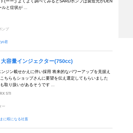
(ーー;) よくよく調べてみるとSARDポンプは製造元がDEN
ルと症状が ...
ポンプ
Ryo君
ks 大容量インジェクター(750cc)
 エンジン載せかえに伴い採用 将来的なパワーアップを見据え
) こちらもショップさんに要望を伝え選定してもらいました
取り扱いがあるそうです ...
X STI
ター
まに暇になる社畜