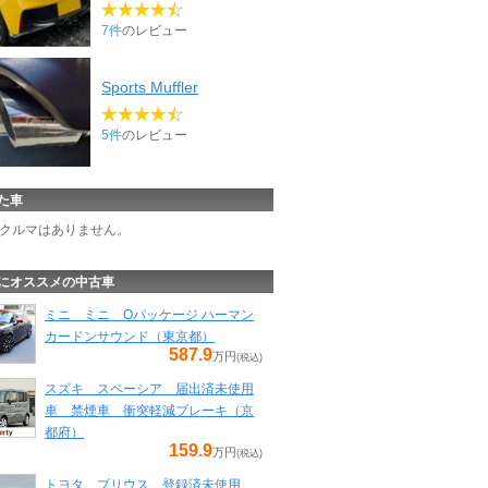
7件
のレビュー
Sports Muffler
5件
のレビュー
た車
クルマはありません。
にオススメの中古車
ミニ ミニ Oパッケージ ハーマン
カードンサウンド（東京都）
587.9
万円
(税込)
スズキ スペーシア 届出済未使用
車 禁煙車 衝突軽減ブレーキ（京
都府）
159.9
万円
(税込)
トヨタ プリウス 登録済未使用