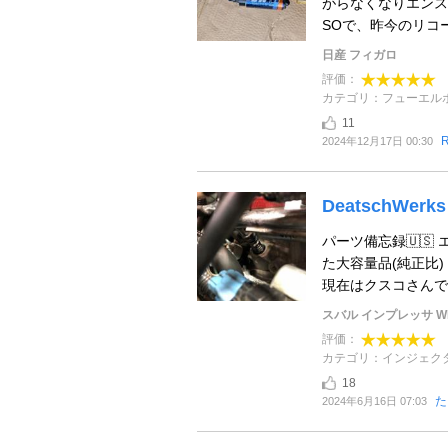
がらなくなりエンスト
SOで、昨今のリコー
日産 フィガロ
評価：
カテゴリ：フューエル
11
2024年12月17日 00:30
DeatschWer
パーツ備忘録🇺
た大容量品(純正比
現在はクスコさんでも
スバル インプレッサ WR
評価：
カテゴリ：インジェク
18
た
2024年6月16日 07:03