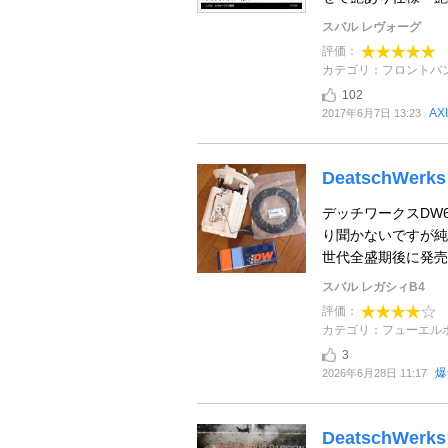
スバル レヴォーグ
評価：
カテゴリ：フロントバ
102
AX
2017年6月7日 13:23
DeatschWerk
デッチワークスDW6
り聞かないですが純
世代全盛期後に発売さ
スバル レガシィB4
評価：
カテゴリ：フューエル
3
爆
2026年6月28日 11:17
DeatschWerks