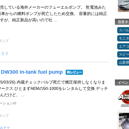
売している海外メーカーのフューエルポンプ。 乾電池みた
新車からの燃料ポンプが死亡したため交換。 容量的には純正
が、純正新品が高いので社 ...
注目タ
スバ
モニ
ポンプ
エア
くとう
スピ
山梨
DW300 in-tank fuel pump
25/03/26) 内蔵チェックバルブ死亡で燃圧保持しなくなりま
イベン
ークス ひとまずAEMの50-1000をレンタルして交換 デッチ
だけど、 ...
ーションVI
ポンプ
ろてて