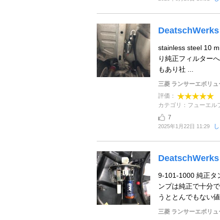
DeatschWerks 
stainless stee
り純正フィルターへ
もあり社 ...
三菱 ランサーエボリュ
評価：
カテゴリ：フューエル
7
し
2025年1月22日 11:29
DeatschWerks 
9-101-1000
ンプは純正で十分で
うととんでもない値段
三菱 ランサーエボリュ