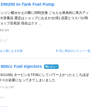
 DW200 In-Tank Fuel Pump
 エンジン載せかえの際に同時交換 こちらも将来的に馬力アッ
大容量品 選定はショップにおまかせ(笑) 品質とコスパが両
ップ店長談 現在はクス ...
X STI
ポンプ
まに暇になる社畜
同じ商品のレビュー一覧
800cc Fuel Injectors
3/11/06) タービンをTF06にしてパワー上がったところほぼ
cクラスが必要になってきてしまいました
ーションVI
ター