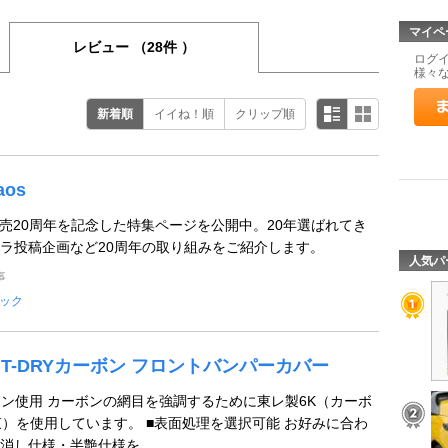
マイペ
レビュー
（28件 ）
ログ
様々
新着順
イイね！順
クリップ順
aos
y caos発売20周年を記念した特集ページを公開中。20年選ばれてき
ラ投稿企画など20周年の取り組みをご紹介します。
人気パ
事
ック
S GT-DRYカーボン フロントバンパーカバー
ーボン使用 カーボンの網目を強調するために東レ製6K（カーボ
1束）を使用しています。 ■表面処理を選択可能 お好みに合わ
し仕様・半艶仕様を ...