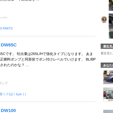
ンパー
IS PARTS
s DW65C
最近見
最近見た
5Cです。 吐出量は265L/Hで強化タイプになります。 あま
正燃料ポンプと同形状でポン付けレベルでいけます。 BL/BP
れたのかな？ ...
あなた
ポンプ
音ミク(ばくねみく)
 DW100