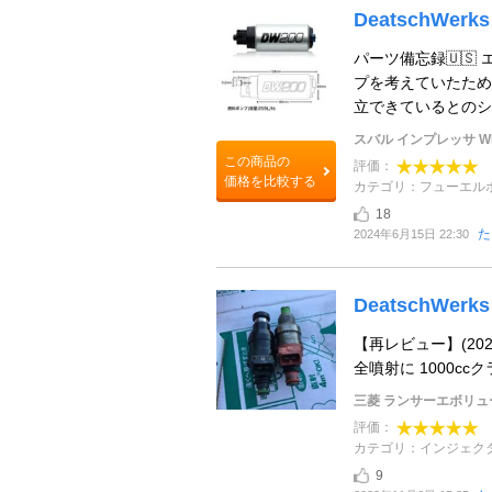
DeatschWerks
パーツ備忘録🇺
プを考えていたため
立できているとのショ
スバル インプレッサ WR
この商品の
評価：
価格を比較する
カテゴリ：フューエル
18
た
2024年6月15日 22:30
DeatschWerks 
【再レビュー】(202
全噴射に 1000c
三菱 ランサーエボリュ
評価：
カテゴリ：インジェク
9