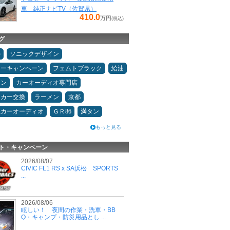
車 純正ナビTV（佐賀県）
410.0
万円
(税込)
グ
ル
ソニックデザイン
ターキャンペーン
フェムトブラック
給油
コン
カーオーディオ専門店
ーカー交換
ラーメン
京都
県カーオーディオ
ＧＲ86
満タン
もっと見る
ト・キャンペーン
2026/08/07
CIVIC FL1 RS x SA浜松 SPORTS
...
2026/08/06
眩しい！ 夜間の作業・洗車・BB
Q・キャンプ・防災用品とし ...