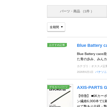
パーツ・商品
（1件 ）
Blue Battery c
おすすめ記事
Blue Batter
た青の歩み、みんカ
カテゴリ：オススメ記
パナソニ
2026年6月1日
AXIS-PART
デモカーパーツ
【特徴】 ■6Kカ
ン繊維6,000本で
せて艶あり仕様・艶消