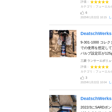
評価：
カテゴリ：フューエル
6
し
2025年1月22日 10:15
DeatschWerks 
9-301-1000
での使用を想定して
バルブ設定圧が125p
三菱 ランサーエボリュ
評価：
カテゴリ：フューエル
3
し
2025年1月22日 10:04
DeatschWerks
2022/3にSAR