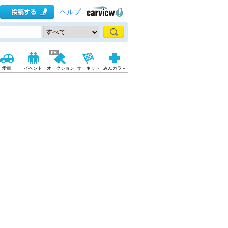
ヘルプ
愛車
イベント
オークション
サーキット
みんカラ＋