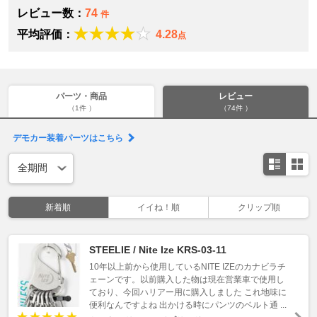
レビュー数：
74
件
平均評価：
4.28
点
パーツ・商品
レビュー
（1件 ）
（74件 ）
デモカー装着パーツはこちら
新着順
イイね！順
クリップ順
STEELIE / Nite Ize KRS-03-11
10年以上前から使用しているNITE IZEのカナビラチ
ェーンです。以前購入した物は現在営業車で使用し
ており、今回ハリアー用に購入しました これ地味に
便利なんですよね 出かける時にパンツのベルト通 ...