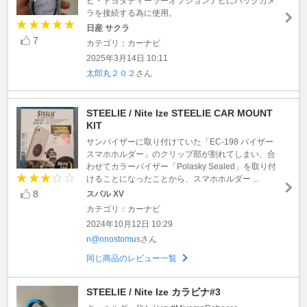
ビ・トヨタディーラーオプションナビにバックカメ
ラを接続する為に使用。
日産 サクラ
7
カテゴリ：カーナビ
2025年3月14日 10:11
太郎丸２０２
さん
STEELIE / Nite Ize STEELIE CAR MOUNT
KIT
サンバイザーに取り付けていた「EC-198 バイザー
スマホホルダー」のクリップ部が割れてしまい、合
わせてカラーバイザー「Polasky Sealed」を取り付
けることになったことから、スマホホルダー ...
8
スバル XV
カテゴリ：カーナビ
2024年10月12日 10:29
n@nnostomus
さん
同じ商品のレビュー一覧
STEELIE / Nite Ize カラビナ#3