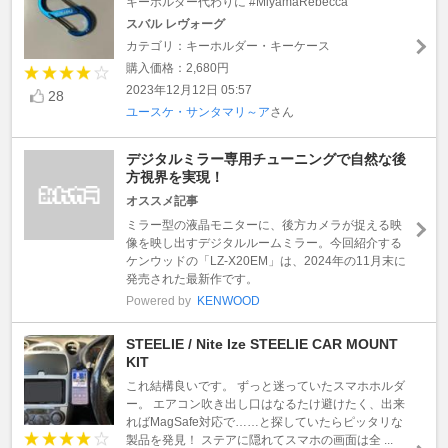
キーホルダー代わりに #MiyamaRebecca
スバル レヴォーグ
カテゴリ：キーホルダー・キーケース
購入価格：2,680円
2023年12月12日 05:57
28
ユースケ・サンタマリ～ア
さん
デジタルミラー専用チューニングで自然な後
方視界を実現！
オススメ記事
ミラー型の液晶モニターに、後方カメラが捉える映
像を映し出すデジタルルームミラー。今回紹介する
ケンウッドの「LZ-X20EM」は、2024年の11月末に
発売された最新作です。
Powered by
KENWOOD
STEELIE / Nite Ize STEELIE CAR MOUNT
KIT
これ結構良いです。 ずっと迷っていたスマホホルダ
ー。 エアコン吹き出し口はなるたけ避けたく、出来
ればMagSafe対応で……と探していたらピッタリな
製品を発見！ ステアに隠れてスマホの画面は全 ...