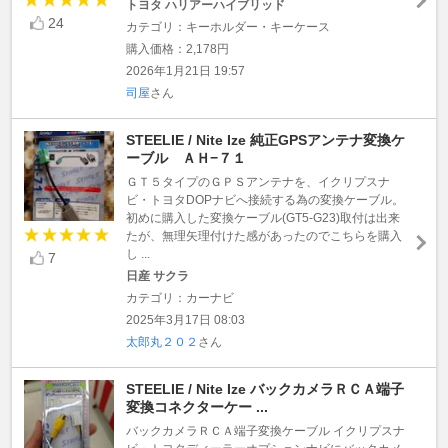
トヨタ ハリアーハイブリッド
24
カテゴリ：キーホルダー・キーケース
購入価格：2,178円
2026年1月21日 19:57
司屋
さん
STEELIE / Nite Ize 純正GPSアンテナ変換ケ
ーブル ＡＨ−７１
ＧＴ５タイプのＧＰＳアンテナを、イクリプスナ
ビ・トヨタDOPナビへ接続する為の変換ケーブル。
初めに購入した変換ケーブル(GT5-G23)取付は出来
たが、無理矢理付けた感があったのでこちらを購入
し ...
7
日産 サクラ
カテゴリ：カーナビ
2025年3月17日 08:03
太郎丸２０２
さん
STEELIE / Nite Ize バックカメラＲＣＡ端子
変換コネクターケー ...
バックカメラＲＣＡ端子変換ケーブル イクリプスナ