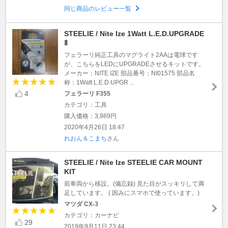
同じ商品のレビュー一覧
STEELIE / Nite Ize 1Watt L.E.D.UPGRADE
Ⅱ
フェラーリ純正工具のマグライト2AAは電球です
が、こちらをLEDにUPGRADEさせるキットです。
メーカー：NITE IZE 部品番号：NI01575 部品名
称：1Watt L.E.D.UPGR ...
4
フェラーリ F355
カテゴリ：工具
購入価格：3,989円
2020年4月26日 18:47
れおん＆こまち
さん
STEELIE / Nite Ize STEELIE CAR MOUNT
KIT
前車両から移設。(備忘録) 見た目がスッキリして満
足しています。 ( 因みにスマホで使っています。)
マツダ CX-3
カテゴリ：カーナビ
29
2019年9月11日 23:44