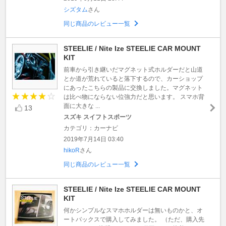
シズタム
さん
同じ商品のレビュー一覧
STEELIE / Nite Ize STEELIE CAR MOUNT
KIT
前車から引き継いだマグネット式ホルダーだと山道
とか道が荒れていると落下するので、カーショップ
にあったこちらの製品に交換しました。マグネット
は比べ物にならない位強力だと思います。 スマホ背
面に大きな ...
13
スズキ スイフトスポーツ
カテゴリ：カーナビ
2019年7月14日 03:40
hikoR
さん
同じ商品のレビュー一覧
STEELIE / Nite Ize STEELIE CAR MOUNT
KIT
何かシンプルなスマホホルダーは無いものかと、オ
ートバックスで購入してみました。 （ただ、購入先