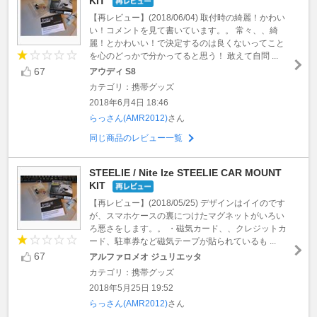
KIT
【再レビュー】(2018/06/04) 取付時の綺麗！かわい
い！コメントを見て書いています。。 常々、、綺
麗！とかわいい！で決定するのは良くないってこと
を心のどっかで分かってると思う！ 敢えて自問 ...
67
アウディ S8
カテゴリ：携帯グッズ
2018年6月4日 18:46
らっさん(AMR2012)
さん
同じ商品のレビュー一覧
STEELIE / Nite Ize STEELIE CAR MOUNT
KIT
【再レビュー】(2018/05/25) デザインはイイのです
が、スマホケースの裏につけたマグネットがいろい
ろ悪さをします。。 ・磁気カード、、クレジットカ
ード、駐車券など磁気テープが貼られているも ...
67
アルファロメオ ジュリエッタ
カテゴリ：携帯グッズ
2018年5月25日 19:52
らっさん(AMR2012)
さん