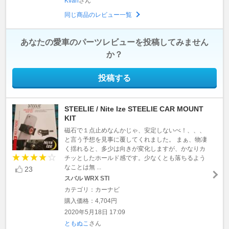
Kvan
さん
同じ商品のレビュー一覧
あなたの愛車のパーツレビューを投稿してみません
か？
投稿する
STEELIE / Nite Ize STEELIE CAR MOUNT
KIT
磁石で１点止めなんかじゃ、安定しないべ！、、、
と言う予想を見事に覆してくれました。 まぁ、物凄
く揺れると、多少は向きが変化しますが、かなりカ
チッとしたホールド感です。少なくとも落ちるよう
なことは無 ...
23
スバル WRX STI
カテゴリ：カーナビ
購入価格：4,704円
2020年5月18日 17:09
ともぬこ
さん