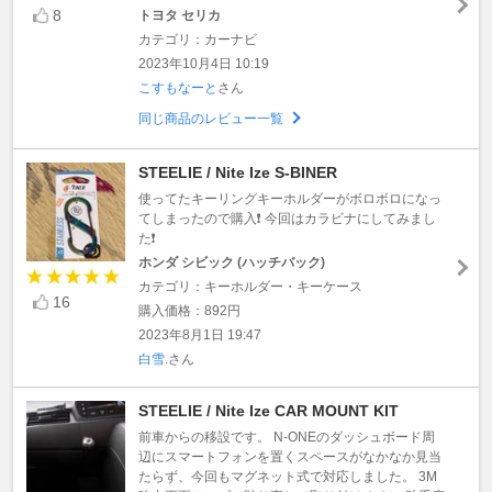
8
トヨタ セリカ
カテゴリ：カーナビ
2023年10月4日 10:19
こすもなーと
さん
同じ商品のレビュー一覧
STEELIE / Nite Ize S-BINER
使ってたキーリングキーホルダーがボロボロになっ
てしまったので購入❗️ 今回はカラビナにしてみまし
た❗️
ホンダ シビック (ハッチバック)
カテゴリ：キーホルダー・キーケース
16
購入価格：892円
2023年8月1日 19:47
白雪.
さん
STEELIE / Nite Ize CAR MOUNT KIT
前車からの移設です。 N-ONEのダッシュボード周
辺にスマートフォンを置くスペースがなかなか見当
たらず、今回もマグネット式で対応しました。 3M