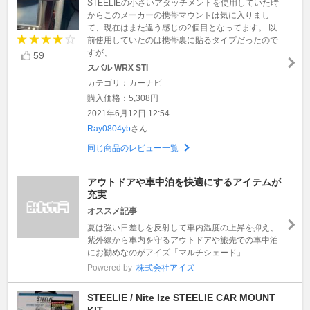
STEELIEの小さいアタッチメントを使用していた時
からこのメーカーの携帯マウントは気に入りまし
て、現在はまた違う感じの2個目となってます。 以
前使用していたのは携帯裏に貼るタイプだったので
すが、 ...
59
スバル WRX STI
カテゴリ：カーナビ
購入価格：5,308円
2021年6月12日 12:54
Ray0804yb
さん
同じ商品のレビュー一覧
アウトドアや車中泊を快適にするアイテムが
充実
オススメ記事
夏は強い日差しを反射して車内温度の上昇を抑え、
紫外線から車内を守るアウトドアや旅先での車中泊
にお勧めなのがアイズ「マルチシェード」
Powered by
株式会社アイズ
STEELIE / Nite Ize STEELIE CAR MOUNT
KIT