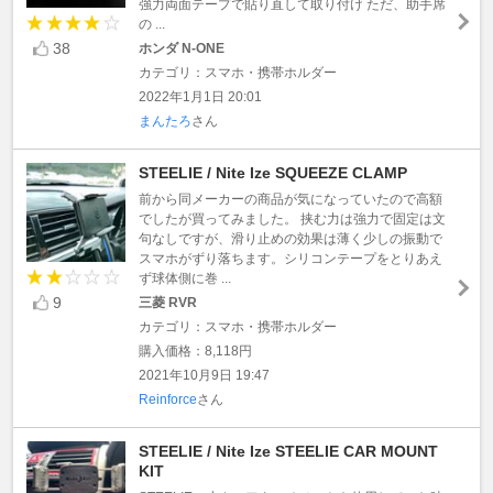
強力両面テープで貼り直して取り付け ただ、助手席
の ...
38
ホンダ N-ONE
カテゴリ：スマホ・携帯ホルダー
2022年1月1日 20:01
まんたろ
さん
STEELIE / Nite Ize SQUEEZE CLAMP
前から同メーカーの商品が気になっていたので高額
でしたが買ってみました。 挟む力は強力で固定は文
句なしですが、滑り止めの効果は薄く少しの振動で
スマホがずり落ちます。シリコンテープをとりあえ
ず球体側に巻 ...
9
三菱 RVR
カテゴリ：スマホ・携帯ホルダー
購入価格：8,118円
2021年10月9日 19:47
Reinforce
さん
STEELIE / Nite Ize STEELIE CAR MOUNT
KIT