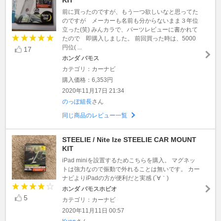
前に買ったのですが、もう一つ欲しいなと思ってた
のですが メーカーも名前も分からないまま３年位
立った(笑) みんカラで、パーツレビューに書かれて
たので 即購入しました。 前回買った時は、5000
円位( ...
17
ホンダ バモス
カテゴリ：カーナビ
購入価格：6,353円
2020年11月17日 21:34
のっぽ組長
さん
同じ商品のレビュー一覧
STEELIE / Nite Ize STEELIE CAR MOUNT
KIT
iPad miniを設置するためこちらを購入。 マグネッ
トは強力なので振動で外れることは無いです。 カー
ナビよりiPadの方が便利だと実感 (´∀｀)
ホンダ バモスホビオ
5
カテゴリ：カーナビ
2020年11月11日 00:57