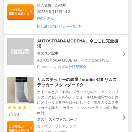
購入価格：2,980円
この商品の
2023年5月13日 14:31
価格を比較する
kazu+
さん
同じ商品のレビュー一覧
AUTOSTRADA MODENA、今ここに完全復
活
オススメ記事
AUTOSTRADA MODENA、今ここに完全復活
Powered by
株式会社阿部商会
リムステッカーの飾屋 / studio 428 リムス
テッカー スタンダードタ ...
ホイールとタイヤ共にブラックなので、アウターリ
ムにアクセントを与え、ホイール径を強調すると共
にメリハリある見た目👀にしたく、飾屋のリムステ
ッカーを購入。 カラー ：シルバー ライン幅：5m
m 対 ...
30
スズキ スイフトスポーツ
カテゴリ：リムステッカー
この商品の
価格を比較する