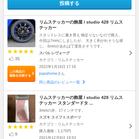
投稿する
リムステッカーの飾屋 / studio 428 リムス
テッカー
スタッドレスに履き替え 物足りないなので購入。
今回は7mmにしましたが、 大きく剥がれそうな感
じ。 6mmがあれば丁度良さそうです。
スバル レヴォーグ
35
カテゴリ：リムステッカー
2022年1月16日 17:16
この商品の
papahome
さん
価格を比較する
同じ商品のレビュー一覧
リムステッカーの飾屋 / studio 428 リムス
テッカー スタンダードタ ...
3mmの赤、17インチです。
スズキ スイフトスポーツ
カテゴリ：リムステッカー
購入価格：1,170円
9
2021年12月8日 19:53