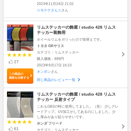
2023年11月24日 21:02
☆モケケさん☆
さん
リムステッカーの飾屋 / studio 428 リムス
テッカー装飾用
ホイールリムをガリったので張替えです。
トヨタ GRヤリス
カテゴリ：リムステッカー
購入価格：899円
27
2023年9月17日 16:23
オンポン
さん
この商品の
価格を比較する
同じ商品のレビュー一覧
リムステッカーの飾屋 / studio 428 リムス
テッカー 反射タイプ
これもGB3の時に使用してました。（笑） 少しグレ
ードアップ。UV加工がしてあるのにしました。少
し厚みがあり貼りやすいです。
ホンダ フリード
61
カテゴリ：リムステッカー