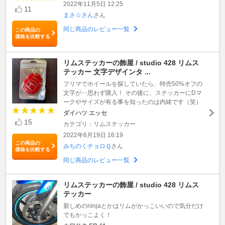
2022年11月5日 12:25
11
まさ☆さん
さん
同じ商品のレビュー一覧
この商品の
価格を比較する
リムステッカーの飾屋 / studio 428 リムス
テッカー 文字デザインタ ...
フリマでホイールを探していたら、特売50%オフの
文字が‥思わず購入！ その後に、ステッカーにDマ
ークやサイズが有る事を知ったのは内緒です（笑）
ダイハツ エッセ
15
カテゴリ：リムステッカー
2022年6月19日 16:19
この商品の
みちのくチョロＱ
さん
価格を比較する
同じ商品のレビュー一覧
リムステッカーの飾屋 / studio 428 リムス
テッカー
新しめのninjaとかはリムがかっこいいので気分だけ
でもかっこよく！