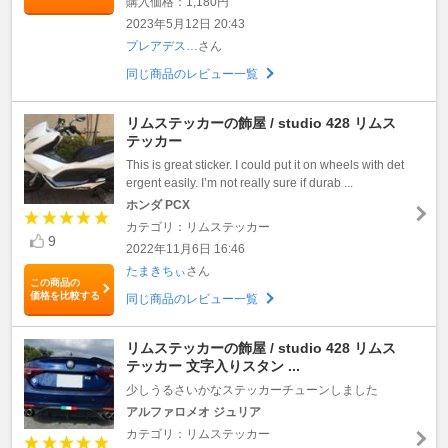
購入価格：1,180円
2023年5月12日 20:43
プレアデス…
さん
同じ商品のレビュー一覧
リムステッカーの飾屋 / studio 428 リムス
テッカー
This is great sticker. I could put it on wheels with det
ergent easily. I’m not really sure if durab ...
ホンダ PCX
カテゴリ：リムステッカー
9
2022年11月6日 16:46
たまきちぃ
さん
この商品の
価格を比較する
同じ商品のレビュー一覧
リムステッカーの飾屋 / studio 428 リムス
テッカー 文字入りスタン ...
少しうるさいかなステッカーチューンしました
アルファロメオ ジュリア
カテゴリ：リムステッカー