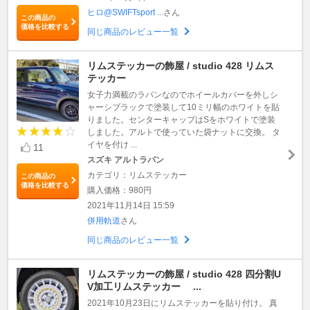
ヒロ@SWIFTsport ...
さん
この商品の
価格を比較する
同じ商品のレビュー一覧
リムステッカーの飾屋 / studio 428 リムス
テッカー
女子力満載のラパンなのでホイールカバーを外しシ
ャーシブラックで塗装して10ミリ幅のホワイトを貼
りました。センターキャップはSをホワイトで塗装
しました。アルトで使っていた袋ナットに交換。 タ
イヤを付け ...
11
スズキ アルトラパン
カテゴリ：リムステッカー
この商品の
価格を比較する
購入価格：980円
2021年11月14日 15:59
併用軌道
さん
同じ商品のレビュー一覧
リムステッカーの飾屋 / studio 428 四分割U
V加工リムステッカー ...
2021年10月23日にリムステッカーを貼り付け。 真