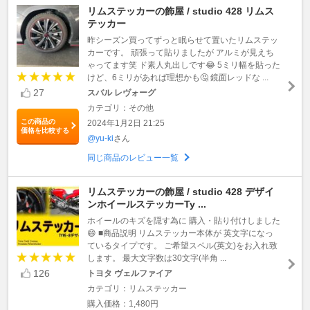
リムステッカーの飾屋 / studio 428 リムス
テッカー
昨シーズン買ってずっと眠らせて置いたリムステッ
カーです。 頑張って貼りましたが アルミが見えち
ゃってます笑 ド素人丸出しです😂 5ミリ幅を貼った
けど、6ミリがあれば理想かも🤔 鏡面レッドな ...
27
スバル レヴォーグ
カテゴリ：その他
この商品の
2024年1月2日 21:25
価格を比較する
@yu-ki
さん
同じ商品のレビュー一覧
リムステッカーの飾屋 / studio 428 デザイ
ンホイールステッカーTy ...
ホイールのキズを隠す為に 購入・貼り付けしました
😄 ■商品説明 リムステッカー本体が 英文字になっ
ているタイプです。 ご希望スペル(英文)をお入れ致
します。 最大文字数は30文字(半角 ...
126
トヨタ ヴェルファイア
カテゴリ：リムステッカー
購入価格：1,480円