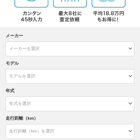
メーカー
モデル
年式
走行距離（km）