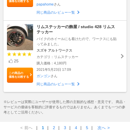
価格を比較する
papahome
さん
同じ商品のレビュー一覧
リムステッカーの飾屋 / studio 428 リムス
テッカー
バイクのホイールにも着けたので、ワークスにも貼
ってみました。
スズキ アルトワークス
カテゴリ：リムステッカー
25
購入価格：4,180円
2021年5月23日 17:09
この商品の
ガンゴン
さん
価格を比較する
同じ商品のレビュー一覧
※レビューは実際にユーザーが使用した際の主観的な感想・意見です。 商品・
サービスの価値を客観的に評価するものではありません。あくまでも一つの参
考としてご活用ください。
<
前へ
｜
1
｜
2
｜
3
｜
4
｜
5
｜
次へ
>