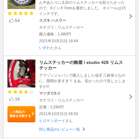
ん中あたりに太目のリムステッカーを貼りたかった
ので、8インチ7mmを選択しました。 ホイールは15
インチです。
54
スズキ ハスラー
カテゴリ：リムステッカー
購入価格：1,480円
2021年10月31日 18:44
いずわた
さん
リムステッカーの飾屋 / studio 428 リムス
テッカー
アマゾンジャパンで購入しました😃✌️ 三枚張りなの
に、隙間が多すぎ？ まあ、安かったので良しとしま
すか⁉️
マツダ CX-3
16
カテゴリ：リムステッカー
定価：2,290円
この商品の
2021年10月31日 06:50
価格を比較する
ヒロヤンボーイ
さん
同じ商品のレビュー一覧