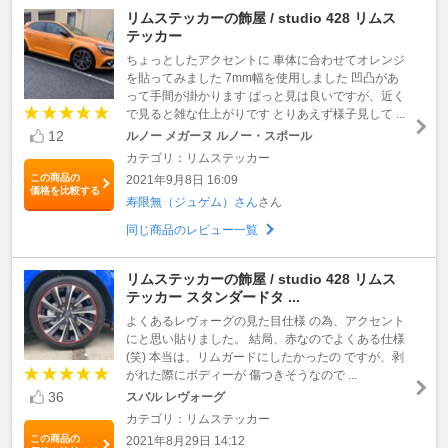
リムステッカーの飾屋 / studio 428 リムス
テッカー
ちょっとしたアクセントに 車体に合わせてオレンジ
を貼ってみました 7mm幅を使用しました 凹凸があ
って手間が掛かります ぱっと見は良いですが、近く
で見ると雑な仕上がりです とりあえず様子見して ...
12
ルノー メガーヌ ルノー・スポール
カテゴリ：リムステッカー
この商品の
2021年9月8日 16:09
価格を比較する
寿限無（ジュゲム）さん
さん
同じ商品のレビュー一覧
リムステッカーの飾屋 / studio 428 リムス
テッカー スタンダードタ ...
よくあるレヴォーグの見た目仕様 の為、アクセント
にと思い貼りました。 結局、赤なのでよくある仕様
(笑) 本当は、リムガードにしたかったの ですが、剥
がれた際にボディーが 傷つきそうなので ...
36
スバル レヴォーグ
カテゴリ：リムステッカー
この商品の
2021年8月29日 14:12