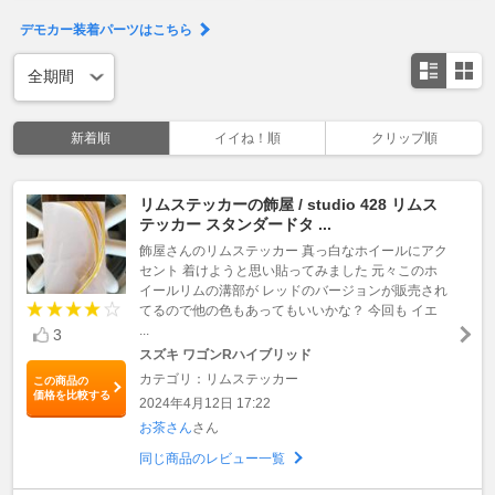
デモカー装着パーツはこちら
新着順
イイね！順
クリップ順
リムステッカーの飾屋 / studio 428 リムス
テッカー スタンダードタ ...
飾屋さんのリムステッカー 真っ白なホイールにアク
セント 着けようと思い貼ってみました 元々このホ
イールリムの溝部が レッドのバージョンが販売され
てるので他の色もあってもいいかな？ 今回も イエ
...
3
スズキ ワゴンRハイブリッド
カテゴリ：リムステッカー
この商品の
価格を比較する
2024年4月12日 17:22
お茶さん
さん
同じ商品のレビュー一覧