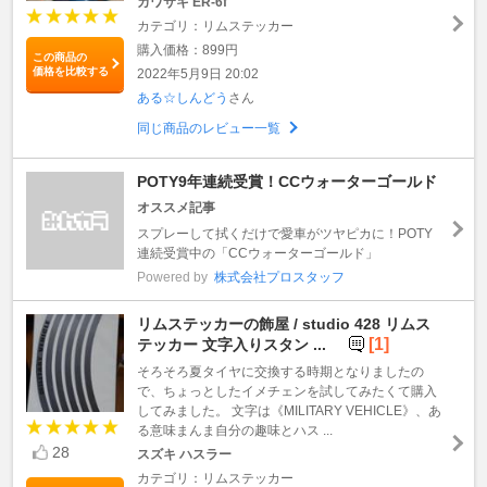
カワサキ ER-6f
カテゴリ：リムステッカー
購入価格：899円
この商品の
価格を比較する
2022年5月9日 20:02
ある☆しんどう
さん
同じ商品のレビュー一覧
POTY9年連続受賞！CCウォーターゴールド
オススメ記事
スプレーして拭くだけで愛車がツヤピカに！POTY
連続受賞中の「CCウォーターゴールド」
Powered by
株式会社プロスタッフ
リムステッカーの飾屋 / studio 428 リムス
[1]
テッカー 文字入りスタン ...
そろそろ夏タイヤに交換する時期となりましたの
で、ちょっとしたイメチェンを試してみたくて購入
してみました。 文字は《MILITARY VEHICLE》、あ
る意味まんま自分の趣味とハス ...
28
スズキ ハスラー
カテゴリ：リムステッカー