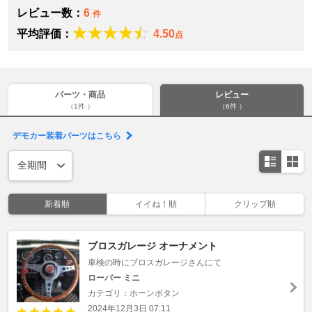
レビュー数：
6
件
平均評価：
4.50
点
パーツ・商品
レビュー
（1件 ）
（6件 ）
デモカー装着パーツはこちら
新着順
イイね！順
クリップ順
ブロスガレージ オーナメント
車検の時にブロスガレージさんにて
ローバー ミニ
カテゴリ：ホーンボタン
2024年12月3日 07:11