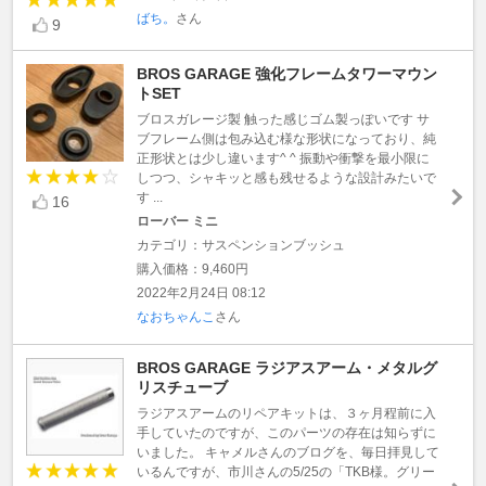
ばち。
さん
9
BROS GARAGE 強化フレームタワーマウン
トSET
ブロスガレージ製 触った感じゴム製っぽいです サ
ブフレーム側は包み込む様な形状になっており、純
正形状とは少し違います^ ^ 振動や衝撃を最小限に
しつつ、シャキッと感も残せるような設計みたいで
す ...
16
ローバー ミニ
カテゴリ：サスペンションブッシュ
購入価格：9,460円
2022年2月24日 08:12
なおちゃんこ
さん
BROS GARAGE ラジアスアーム・メタルグ
リスチューブ
ラジアスアームのリペアキットは、３ヶ月程前に入
手していたのですが、このパーツの存在は知らずに
いました。 キャメルさんのブログを、毎日拝見して
いるんですが、市川さんの5/25の「TKB様。グリー