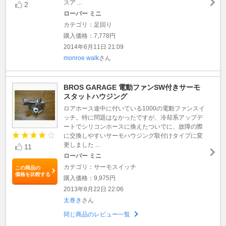
スア ...
2
ローバー ミニ
カテゴリ：足回り
購入価格：7,778円
2014年6月11日 21:09
monroe walk
さん
BROS GARAGE 電動ファンSW付きサーモ
スタットハウジング
ロアホース途中に付いている1000の電動ファンスイ
ッチ。特に問題はなかったですが、冷却系アップデ
ートでシリコンホースに換えたついでに、故障の際
に交換しやすいサーモハウジング取付けタイプに変
更しました ...
11
ローバー ミニ
カテゴリ：サーモスイッチ
この商品の
価格を比較する
購入価格：9,975円
2013年8月22日 22:06
太巻き
さん
同じ商品のレビュー一覧