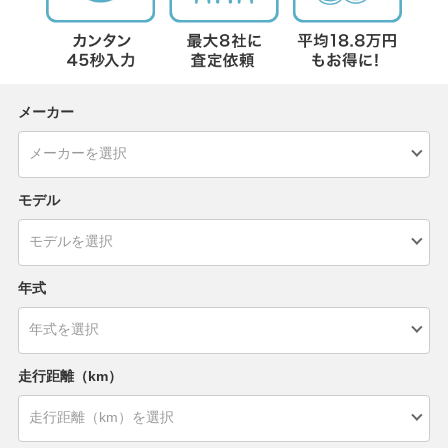
メーカー
モデル
年式
走行距離（km）