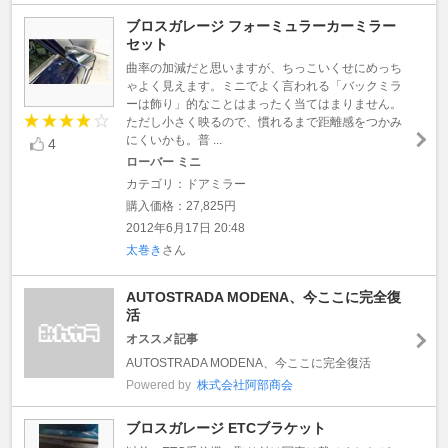
ブロスガレージ フォーミュラーカーミラー
セット
曲率の加減だと思いますが、ちっこいくせにめっち
ゃよく見えます。ミニでよく言われる「バックミラ
ーは飾り」的なことはまったく当てはまりません。
ただし小さく映るので、慣れるまで距離感をつかみ
にくいかも。普 ...
4
ローバー ミニ
カテゴリ：ドアミラー
購入価格：27,825円
2012年6月17日 20:48
太巻き
さん
AUTOSTRADA MODENA、今ここに完全復
活
オススメ記事
AUTOSTRADA MODENA、今ここに完全復活
Powered by
株式会社阿部商会
ブロスガレージ ETCブラケット