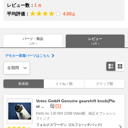
レビュー数：
1
件
平均評価：
4.00
点
パーツ・商品
レビュー
（1件 ）
（1件 ）
デモカー装着パーツはこちら
新着順
イイね！順
クリップ順
Votex GmbH Genuine gearshift knob(Pla
[1]
st ...
Parts no: 1J0 064 226B Votex製、純正オプションシ
フトノブ
フォルクスワーゲン ゴルフ (ハッチバック)