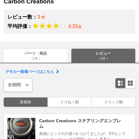
Carbon Creations
レビュー数：
3
件
平均評価：
4.33
点
パーツ・商品
レビュー
（1件 ）
（3件 ）
デモカー装着パーツはこちら
新着順
イイね！順
クリップ順
Carbon Creations ステアリングエンブレ
ム
黒地にピンクの六星⭐️をつけてましたが、STIエンブ