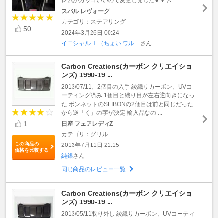
レムかカッコいいので変更しました💕💕🎶
スバル レヴォーグ
カテゴリ：ステアリング
50
2024年3月26日 00:24
イニシャル.Ｉ（ちょい ワル ...
さん
Carbon Creations(カーボン クリエイショ
ンズ) 1990-19 ...
2013/07/11、2個目の入手 綾織りカーボン、UVコ
ーティング済み 1個目と織り目が左右逆向きになっ
た ボンネットのSEIBONの2個目は前と同じだった
から逆「く」の字が決定 輸入品なの ...
1
日産 フェアレディZ
カテゴリ：グリル
この商品の
2013年7月11日 21:15
価格を比較する
純銀
さん
同じ商品のレビュー一覧
Carbon Creations(カーボン クリエイショ
ンズ) 1990-19 ...
2013/05/11取り外し 綾織りカーボン、UVコーティ