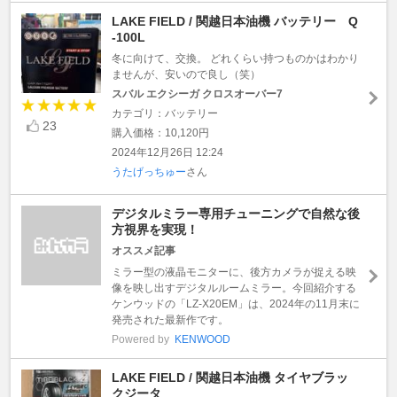
LAKE FIELD / 関越日本油機 バッテリー Q
-100L
冬に向けて、交換。 どれくらい持つものかはわかり
ませんが、安いので良し（笑）
スバル エクシーガ クロスオーバー7
カテゴリ：バッテリー
23
購入価格：10,120円
2024年12月26日 12:24
うたげっちゅー
さん
デジタルミラー専用チューニングで自然な後
方視界を実現！
オススメ記事
ミラー型の液晶モニターに、後方カメラが捉える映
像を映し出すデジタルルームミラー。今回紹介する
ケンウッドの「LZ-X20EM」は、2024年の11月末に
発売された最新作です。
Powered by
KENWOOD
LAKE FIELD / 関越日本油機 タイヤブラッ
クジータ