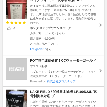
オイル交換の添加剤はNNL690エンジンマックスを
添加しています。 基本的に5000キロ毎に行いま
す。以前は鉱物油でしたが、色々勉強したので現在
は化学合成油に落ち着いています。添加剤が優秀な
ので10 ...
34
ホンダ ステップワゴンスパーダ
カテゴリ：エンジンオイル
購入価格：9,700円
2024年9月25日 21:10
Iichigoriki07
さん
POTY9年連続受賞！CCウォーターゴールド
オススメ記事
スプレーして拭くだけで愛車がツヤピカに！POTY
連続受賞中の「CCウォーターゴールド」
Powered by
株式会社プロスタッフ
LAKE FIELD / 関越日本油機 LF100D23L 充
電制御車対応 プ ...
しばらく運転しなかったらバッテリーが上がってい
たので、車検間近な事もあり新しいものに交換しま