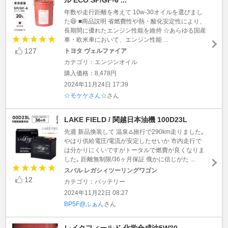
年数や走行距離を考えて 10w-30オイルを選びまし
た😄 ■商品説明 省燃費性や熱・酸化安定性により、
長期間に優れたエンジン性能を維持 ☆あらゆる国産
車・欧米車において、エンジン性能 ...
127
トヨタ ヴェルファイア
カテゴリ：エンジンオイル
購入価格：8,478円
2024年11月24日 17:39
☆モケケさん☆
さん
LAKE FIELD / 関越日本油機 100D23L
先週 新品換装して 温泉♨️旅行で290km走りました｡
やはり供給電圧/電流が安定したせいか 市内走行で
は分かりにくいですがトータルで燃費が良くなりま
した｡ 距離無制限/36ヶ月保証 俄かに信じがた ...
スバル レガシィツーリングワゴン
12
カテゴリ：バッテリー
2024年11月22日 08:27
BP5F@ふぁん
さん
レイクフィールド 化学合成油5W30