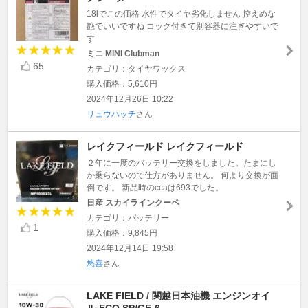
18lでこの価格 水性でタイヤ劣化しません 控えめな
艶でいいですね コック付きで別容器に注ぎやすいで
す
ミニ MINI Clubman
65
カテゴリ：タイヤワックス
購入価格：5,610円
2024年12月26日 10:22
リュウハッチ
さん
レイクフィールド レイクフィールド
２年に一度のバッテリー交換をしました。たまにし
か乗らないので仕方がありません。 何より交換が面
倒です。 新品時のccaは693でした。
日産 スカイラインクーペ
カテゴリ：バッテリー
1
購入価格：9,845円
2024年12月14日 19:58
悠喜
さん
LAKE FIELD / 関越日本油機 エンジンオイ
ル ECO SP/GF-6 ...