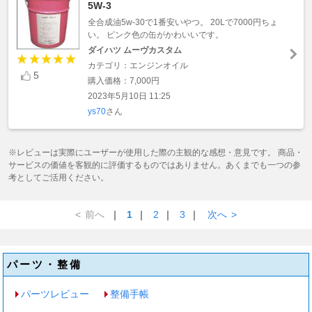
5W-3
全合成油5w-30で1番安いやつ。 20Lで7000円ちょ
い。 ピンク色の缶がかわいいです。
ダイハツ ムーヴカスタム
カテゴリ：エンジンオイル
5
購入価格：7,000円
2023年5月10日 11:25
ys70
さん
※レビューは実際にユーザーが使用した際の主観的な感想・意見です。 商品・
サービスの価値を客観的に評価するものではありません。あくまでも一つの参
考としてご活用ください。
<
前へ
｜
1
｜
2
｜
3
｜
次へ
>
パーツ・整備
パーツレビュー
整備手帳