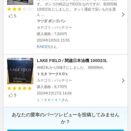
す。 ボンゴの純正は75D23Lなのですが、前回同様
100D23Lにしました。 ネット通販で安いものを選
ん ...
5
マツダ ボンゴバン
カテゴリ：バッテリー
購入価格：7,920円
2024年3月5日 15:55
RAICES
さん
LAKE FIELD / 関越日本油機 100D23L
46B24LからD端子にしました。 88088km。
トヨタ マークX G's
カテゴリ：バッテリー
購入価格：6,770円
2024年2月17日 14:04
9
Ｌｉｂｅｒａｌ
さん
あなたの愛車のパーツレビューを投稿してみません
か？