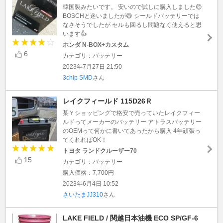
韓国製みたいです。 安いので試しに購入しました😊
BOSCHと迷いましたが😅 シールドバッテリーでは
なさそうでしたが セルも回るし問題なく使えると思
います👍
ホンダ N-BOX+カスタム
6
カテゴリ：バッテリー
2023年7月27日 21:50
3chip SMD
さん
レイクフィールド 115D26Ｒ
某Ｙショッピングで格安で売っていたレイクフィー
ルドってメーカーのバッテリー アトラスバッテリー
のOEMって何かに書いてあったから購入 4年頑張っ
てくれればOK！
トヨタ ランドクルーザー70
15
カテゴリ：バッテリー
購入価格：7,700円
2023年6月4日 10:52
さいたまJJ310
さん
LAKE FIELD / 関越日本油機 ECO SP/GF-6