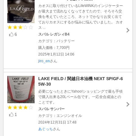
カオスに取り付けているLifeWINKのインジケーター
が最大まで流れなくなってきてたので、そろそろ交
換を考えていたところ、ネットでかなりお安く出て
ておりカオスにするか悩みに悩んでいました。 カオ
ス ...
6
スバル レガシィB4
カテゴリ：バッテリー
購入価格：7,700円
2025年1月12日 14:06
jiro_en
さん
LAKE FIELD / 関越日本油機 NEXT SP/GF-6
5W-30
必要になったときにYahoo!ショッピングで最も手頃
で購入出来る20Lペール缶です。一応全合成油との
ことです。
スバル サンバー
1
カテゴリ：エンジンオイル
2024年12月31日 17:48
あぐっち
さん