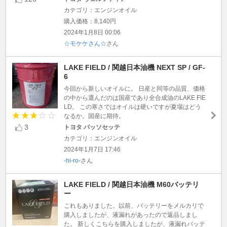
カテゴリ：エンジンオイル
購入価格：8,140円
2024年1月8日 00:06
☆モケケさん☆
さん
LAKE FIELD / 関越日本油機 NEXT SP / GF-
6
今回から新しいオイルに。 日産と同等の品質、価格
の中から選んだのは国産であり全合成油のLAKE FIE
LD。 この寒さではオイルは硬いですが夏場はどう
なるか。国産に期待。
3
トヨタ パッソセッテ
カテゴリ：エンジンオイル
2024年1月7日 17:46
-hi-ro-
さん
LAKE FIELD / 関越日本油機 M60バッテリ
ー
これもありました。以前、バッテリーをメルカリで
購入しましたが、液漏れがあったので返品しまし
た。 新しくこちらを購入しましたが、液漏れバッテ