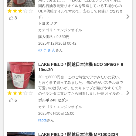
用してみました。 「LAKEFIELDエンジンオイルは
国内石油系元売りオイルを製造している工場からの
OEM供給オイルですので、安心してお使いになれま
す。 ...
8
トヨタ ノア
カテゴリ：エンジンオイル
購入価格：9,350円
2025年12月26日 00:42
の ぐ さ ん
さん
LAKE FIELD / 関越日本油機 ECO SP6/GF-6
10w-30
20Lで8000円台、このご時世でアホみたいに安い。
と言う事で買ってみました。 缶の色がパステル系で
可愛いのは良いが、缶のキャップが錆びやすくて外
のベランダに置いてたら固着しました😅 オイルの ...
6
ボルボ 240 セダン
カテゴリ：エンジンオイル
2025年6月10日 15:00
raota
さん
LAKE FIELD / 関越日本油機 MF100D23R