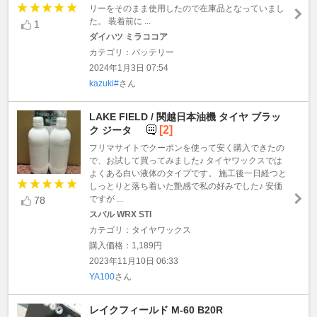
リーをそのまま使用したので在庫品となっていまし
た。 装着前に ...
1
ダイハツ ミラココア
カテゴリ：バッテリー
2024年1月3日 07:54
kazuki#
さん
LAKE FIELD / 関越日本油機 タイヤ ブラッ
[2]
ク ジータ
フリマサイトでクーポンを使って安く購入できたの
で、お試して買ってみました♪ タイヤワックスでは
よくある白い液体のタイプです。 施工後一日経つと
しっとりと落ち着いた艶感で私の好みでした♪ 安価
ですが ...
78
スバル WRX STI
カテゴリ：タイヤワックス
購入価格：1,189円
2023年11月10日 06:33
YA100
さん
レイクフィールド M-60 B20R