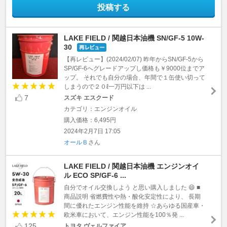
投稿する
LAKE FIELD / 関越日本油機 SN/GF-5 10W-
30
【再レビュー】(2024/02/07) 昨年からSN/GF-5から
SP/GF-6へグレードアップし価格も￥9000位までア
ップ。 それでも自分の場合、年間で１缶使い切って
しまうので２０ℓ一万円以下は ...
7
スズキ エスクード
カテゴリ：エンジンオイル
購入価格：6,495円
2024年2月7日 17:05
オールＢ
さん
LAKE FIELD / 関越日本油機 エンジンオイ
ル ECO SP/GF-6 ...
自分でオイル交換しよう と思い購入しました 😄 ■
商品説明 省燃費性や熱・酸化安定性により、 長期
間に優れたエンジン性能を維持 ☆あらゆる国産車・
欧米車において、エンジン性能を100％発 ...
125
トヨタ ヴェルファイア