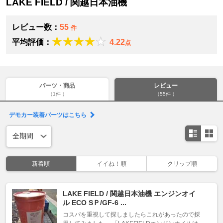
LAKE FIELD / 関越日本油機
レビュー数：
55
件
平均評価：
4.22
点
パーツ・商品
レビュー
（1件 ）
（55件 ）
デモカー装着パーツはこちら
新着順
イイね！順
クリップ順
LAKE FIELD / 関越日本油機 エンジンオイ
ル ECO SＰ/GF-6 ...
コスパを重視して探しましたらこれがあったので採