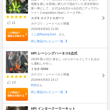
危険を感じる領域に来たので温めていた安全対策の
第一弾として、まずは4点式から6点式にアップグレ
ード✨ Competition Gearシリーズ FIA ...
スズキ スイフトスポーツ
11
カテゴリ：シートベルト関連
2026年8月9日 21:00
この商品の
くに@Racing Evol ...
さん
価格を比較する
同じ商品のレビュー一覧
HPI レーシングハーネス6点式
26/3/9 取り付け 体をしっかりホールドしてくれるか
ら運転しやすい。
トヨタ GR86
カテゴリ：シートベルト関連
2026年8月8日 14:17
13
R05
さん
同じ商品のレビュー一覧
この商品の
価格を比較する
HPI インタークーラーキット