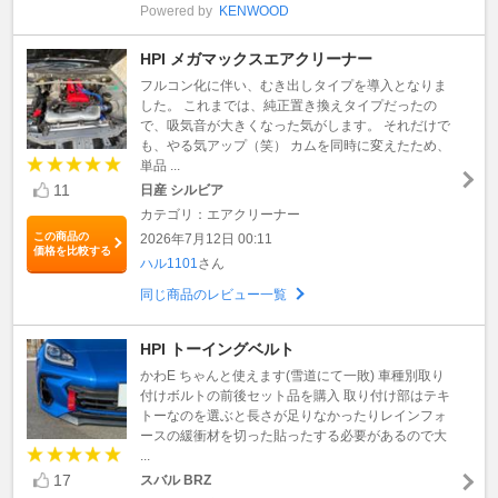
Powered by
KENWOOD
HPI メガマックスエアクリーナー
フルコン化に伴い、むき出しタイプを導入となりま
した。 これまでは、純正置き換えタイプだったの
で、吸気音が大きくなった気がします。 それだけで
も、やる気アップ（笑） カムを同時に変えたため、
単品 ...
11
日産 シルビア
カテゴリ：エアクリーナー
この商品の
2026年7月12日 00:11
価格を比較する
ハル1101
さん
同じ商品のレビュー一覧
HPI トーイングベルト
かわE ちゃんと使えます(雪道にて一敗) 車種別取り
付けボルトの前後セット品を購入 取り付け部はテキ
トーなのを選ぶと長さが足りなかったりレインフォ
ースの緩衝材を切った貼ったする必要があるので大
...
17
スバル BRZ