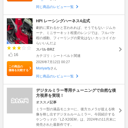
同じ商品のレビュー一覧
HPI レーシングハーネス4点式
劇的に変わるかと言われれば、そうでもない ジムカ
ーナ、ミニサーキット程度のレンジでは、フルバケ
程の感動、フィーリングの変化はない カッコイイか
らいいんだよ
スバル BRZ
16
カテゴリ：シートベルト関連
2026年7月12日 00:27
この商品の
Moriyarty
さん
価格を比較する
同じ商品のレビュー一覧
デジタルミラー専用チューニングで自然な後
方視界を実現！
オススメ記事
ミラー型の液晶モニターに、後方カメラが捉える映
像を映し出すデジタルルームミラー。今回紹介する
ケンウッドの「LZ-X20EM」は、2024年の11月末に
発売された最新作です。