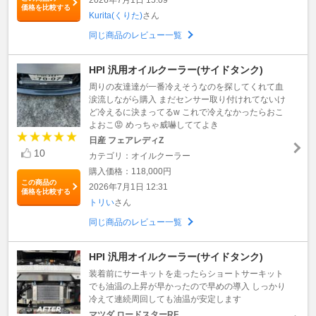
価格を比較する
Kurita(くりた)
さん
同じ商品のレビュー一覧
HPI 汎用オイルクーラー(サイドタンク)
周りの友達達が一番冷えそうなのを探してくれて血
涙流しながら購入 まだセンサー取り付けれてないけ
ど冷えるに決まってるw これで冷えなかったらおこ
よおこ😡 めっちゃ威嚇しててよき
日産 フェアレディZ
10
カテゴリ：オイルクーラー
購入価格：118,000円
この商品の
2026年7月1日 12:31
価格を比較する
トリい
さん
同じ商品のレビュー一覧
HPI 汎用オイルクーラー(サイドタンク)
装着前にサーキットを走ったらショートサーキット
でも油温の上昇が早かったので早めの導入 しっかり
冷えて連続周回しても油温が安定します
マツダ ロードスターRF