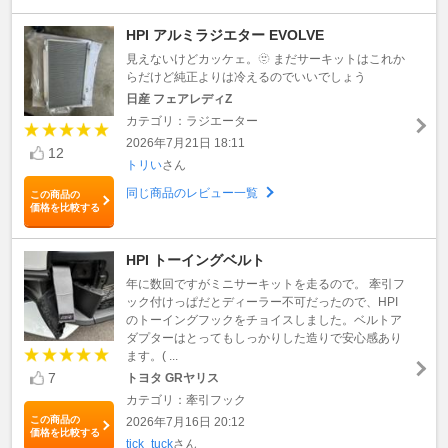
HPI アルミラジエター EVOLVE
見えないけどカッケェ。🫥 まだサーキットはこれか
らだけど純正よりは冷えるのでいいでしょう
日産 フェアレディZ
カテゴリ：ラジエーター
2026年7月21日 18:11
12
トリい
さん
同じ商品のレビュー一覧
この商品の
価格を比較する
HPI トーイングベルト
年に数回ですがミニサーキットを走るので。 牽引フ
ック付けっぱだとディーラー不可だったので、HPI
のトーイングフックをチョイスしました。ベルトア
ダプターはとってもしっかりした造りで安心感あり
ます。( ...
7
トヨタ GRヤリス
カテゴリ：牽引フック
この商品の
2026年7月16日 20:12
価格を比較する
tick_tuck
さん