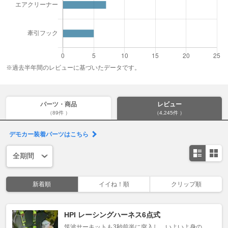
※過去半年間のレビューに基づいたデータです。
パーツ・商品
レビュー
（89件 ）
（4,245件 ）
デモカー装着パーツはこちら
新着順
イイね！順
クリップ順
HPI レーシングハーネス6点式
筑波サーキットも3秒前半に突入し、いよいよ身の