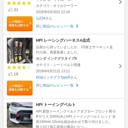
カテゴリ：オイルクーラー
31
2026年6月30日 22:20
山Z34
さん
この商品の
価格を比較する
同じ商品のレビュー一覧
HPI レーシングハーネス4点式
以前から持っていましたが、7/5富士サーキット走
行の為、再度装着しました。
ホンダ インテグラタイプR
カテゴリ：シートベルト関連
2026年6月21日 13:11
18
M3&インテグラTypeR
さん
同じ商品のレビュー一覧
この商品の
価格を比較する
HPI トーイングベルト
HPI 新型トーイングベルトアダプター フロント用 G
Rヤリス GXPA16とHPI トーイングベルト レッド 全
長240mm 10cmを組み合わせて取り付けました。
取り付け加工前提の商品になっ ...