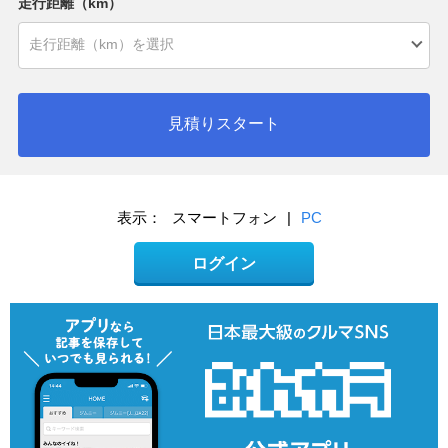
走行距離（km）
見積りスタート
表示：
スマートフォン
|
PC
ログイン