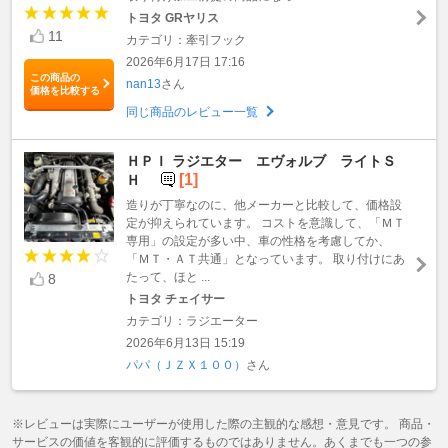
トヨタ GRヤリス
11
カテゴリ：牽引フック
2026年6月17日 17:16
この商品の
nan13
さん
価格を比較する
同じ商品のレビュー一覧
ＨＰＩ ラジエター エヴォルブ ライトＳ
[1]
Ｈ
造りが丁寧なのに、他メーカーと比較して、価格設
定が抑えられています。 コストを意識して、「ＭＴ
専用」の設定が多い中、車の性格を考慮してか、
「ＭＴ・ＡＴ共通」となっています。 取り付けにあ
たって、ほと ...
8
トヨタ チェイサー
カテゴリ：ラジエーター
2026年6月13日 15:19
パパ（ＪＺＸ１００）
さん
※レビューは実際にユーザーが使用した際の主観的な感想・意見です。 商品・
サービスの価値を客観的に評価するものではありません。あくまでも一つの参