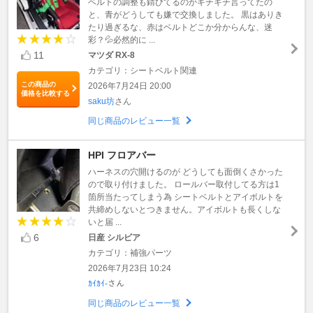
ベルトの調整も錆びてるのかギチギチ言ってたの
と、青がどうしても嫌で交換しました。 黒はありき
たり過ぎるな、赤はベルトどこか分からんな、迷
彩？💦必然的に ...
11
マツダ RX-8
カテゴリ：シートベルト関連
この商品の
2026年7月24日 20:00
価格を比較する
saku坊
さん
同じ商品のレビュー一覧
HPI フロアバー
ハーネスの穴開けるのが どうしても面倒くさかった
ので取り付けました。 ロールバー取付してる方は1
箇所当たってしまう為 シートベルトとアイボルトを
共締めしないとつきません。アイボルトも長くしな
いと届 ...
6
日産 シルビア
カテゴリ：補強パーツ
2026年7月23日 10:24
ｶｲｶｲ-
さん
同じ商品のレビュー一覧