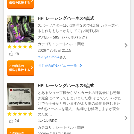
価格を比較する
HPI レーシングハーネス4点式
スポーツスターは6点無理なので4点😁 カラー選べ
るし作りもしっかりしててお値打ち🙆
アバルト 595 （ハッチバック）
カテゴリ：シートベルト関連
2026年7月5日 21:15
25
takuya.t.3994
さん
同じ商品のレビュー一覧
この商品の
価格を比較する
HPI レーシングハーネス6点式
とあるショップ様からジムカーナの練習会にお誘頂
き完全にハマってしまいました😅 そこでフルバケだ
けでも十分かと思いますがより車の挙動を感じるた
め6点ハーネスを購入。 結構なお値段しますが安全
のため ...
24
スバル BRZ
カテゴリ：シートベルト関連
この商品の
2026年7月1日 15:09