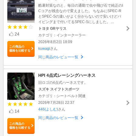
酷暑対策なのと、毎日の通勤で虫や飛び石で純正のI
Cコアが残念なので変えました。 ちなみにSPEC-R
とSPEC-Sの違いがよく分からないので安いけどパ
イピングまで付いてるSPEC-Sにしました。 ...
トヨタ GRヤリス
24
カテゴリ：インタークーラー
2026年8月2日 18:09
この商品の
kuwagi
さん
価格を比較する
同じ商品のレビュー一覧
HPI 4点式レーシングハーネス
旧ロゴの4点式ハーネスです。
スズキ スイフトスポーツ
カテゴリ：シートベルト関連
2026年7月28日 22:37
446(よしむ)
さん
14
同じ商品のレビュー一覧
この商品の
価格を比較する