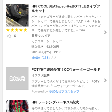
HPI COOLSEATspec-R&BOTTLEタイプフ
ルセット
パーツカテゴリーが微妙に難しいパーツだったので
シートカバーで登録しました(*；ω人)ｺﾞﾒﾝﾈ... 1個も
パーツレビューが無いパーツはどのジャンルカテゴ
リーで登録するか難しいですね(´▽`*)ｱﾊ ...
16
日産 シルビア
カテゴリ：シートカバー
購入価格：63,800円
2026年7月25日 19:58
MASA『133』
さん
POTY9年連続受賞！CCウォーターゴールド
オススメ記事
スプレーして拭くだけで愛車がツヤピカに！POTY
連続受賞中の「CCウォーターゴールド」
Powered by
株式会社プロスタッフ
HPI レーシングハーネス4点式
青の物使ってましたが、汚れが買った時から酷く、