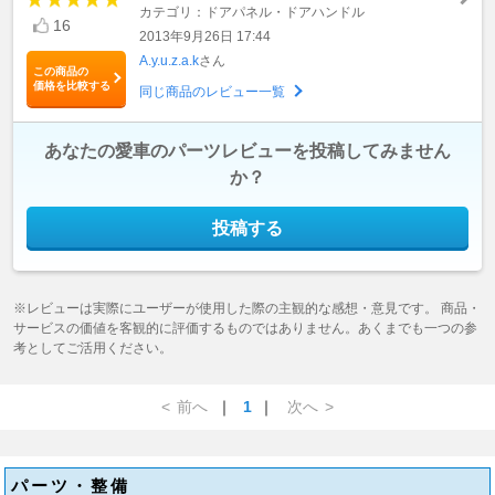
カテゴリ：ドアパネル・ドアハンドル
16
2013年9月26日 17:44
A.y.u.z.a.k
さん
この商品の
価格を比較する
同じ商品のレビュー一覧
あなたの愛車のパーツレビューを投稿してみません
か？
投稿する
※レビューは実際にユーザーが使用した際の主観的な感想・意見です。 商品・
サービスの価値を客観的に評価するものではありません。あくまでも一つの参
考としてご活用ください。
<
前へ
｜
1
｜
次へ
>
パーツ・整備