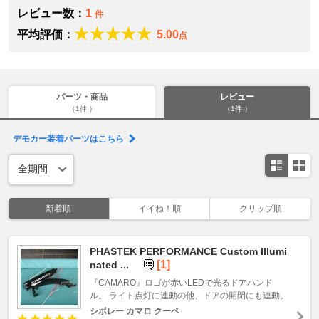
レビュー数：
1
件
平均評価：
5.00
点
パーツ・商品
レビュー
（1件 ）
（1件 ）
デモカー装着パーツはこちら
新着順
イイね！順
クリップ順
PHASTEK PERFORMANCE Custom Illumi
[1]
nated ...
『CAMARO』ロゴが赤いLEDで光るドアハンド
ル。 ライト点灯に連動の他、ドアの開閉にも連動。
シボレー カマロ クーペ