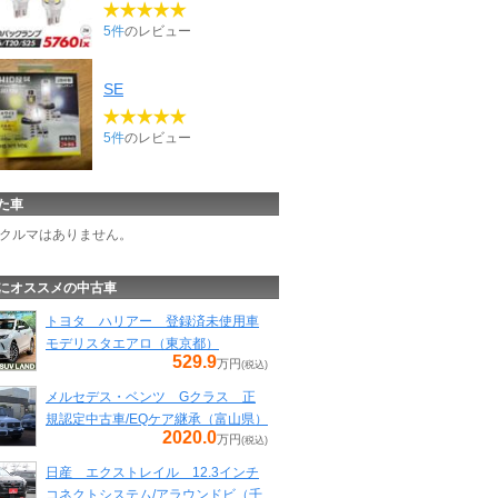
5件
のレビュー
SE
5件
のレビュー
た車
クルマはありません。
にオススメの中古車
トヨタ ハリアー 登録済未使用車
モデリスタエアロ（東京都）
529.9
万円
(税込)
メルセデス・ベンツ Gクラス 正
規認定中古車/EQケア継承（富山県）
2020.0
万円
(税込)
日産 エクストレイル 12.3インチ
コネクトシステム/アラウンドビ（千