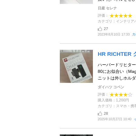
日産 セレナ
評価：
カテゴリ：インテリア
27
カ
2023年8月10日 17:33
HR RICHT
ハーバードリヒター
80にお似合い（Ma
ニットは外しホルダー
ダイハツ コペン
評価：
購入価格：1,200円
カテゴリ：スマホ・携
28
2025年10月27日 10:40