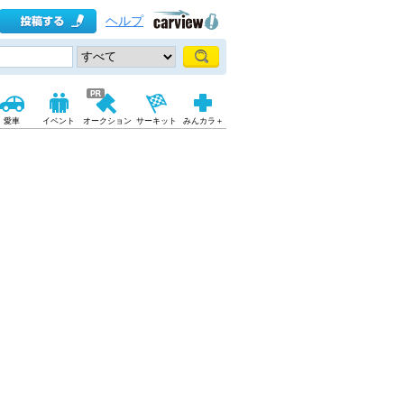
ヘルプ
愛車
イベント
オークション
サーキット
みんカラ＋