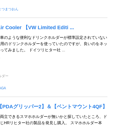
まつまつおん
 Cooler 【VW Limited Editi ...
車のような便利なドリンクホルダーが標準設定されていない
で汎用のドリンクホルダーを使っていたのですが、良いのをネッ
てみました。 ドイツリヒター社 ...
ン
ルダー
AGA
ER 【PDAグリッパー2】＆【ベントマウント4QF】
両立できるスマホホルダーが無いかと探していたところ、ド
じHRリヒター社の製品を発見し購入。 スマホホルダー本