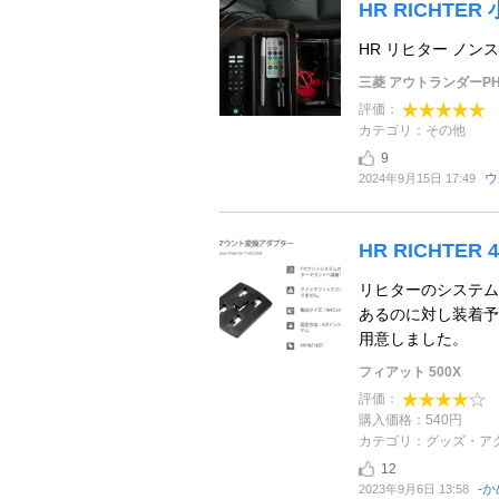
HR RICHTER
HR リヒター ノン
三菱 アウトランダーPH
評価：
カテゴリ：その他
9
ウ
2024年9月15日 17:49
HR RICHTER 4-h
リヒターのシステム
あるのに対し装着予
用意しました。
フィアット 500X
評価：
購入価格：540円
カテゴリ：グッズ・ア
12
-か
2023年9月6日 13:58