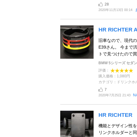
28
2020年11月13日 00:14
HR RICHTER Air
旧車なので、現代の
E39さん。 今ま
トで見つけたので買っ
BMW 5シリーズ セダ
評価：
購入価格：1,080円
カテゴリ：ドリンクホ
7
N
2020年7月25日 21:43
HR RICHT
機能とデザイン性を
リンクホルダーと同