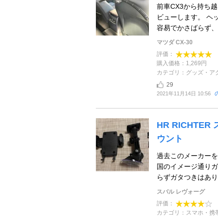
前車CX3から持ち
ビューします。 ヘ
容易でかさばらず、使
マツダ CX-30
評価：
購入価格：1,269円
カテゴリ：グッズ・ア
29
2021年11月14日 10:56
HR RICHT
ウント
過去このメーカーを
国のイメージ通りガ
らずガタつきはありま
スバル レヴォーグ
評価：
カテゴリ：スマホ・携