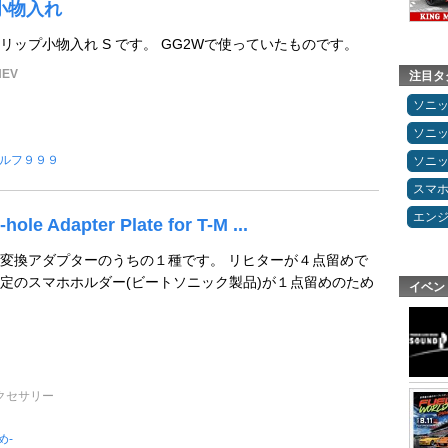
 小物入れ
スリップ小物入れ S です。 GG2Wで使っていたものです。
EV
注目タ
ソニ
ソニ
ルフ９９９
ソニ
スマ
エン
ole Adapter Plate for T-M ...
変換アダプターのうちの１種です。 リヒターが４点留めで
定のスマホホルダー(ビートソニック製品)が１点留めのため
イベン
クセサリー
め-