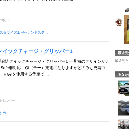
パネル
スタマイズ工房セカンドステ ...
ER クイックチャージ・グリッパー1
最近見
最近見た
謹製 クイックチャージ・グリッパー1 一昔前のデザインが8
gSafe非対応、Qi（チー）充電になりますがどのみち充電ユ
のみを使用する予定で ...
あなた
帯ホルダー
-かめ-