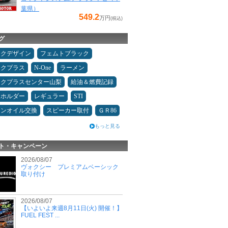
葉県）
549.2
万円
(税込)
グ
ックデザイン
フェムトブラック
ックプラス
N-One
ラーメン
ックプラスセンター山梨
給油＆燃費記録
ホホルダー
レギュラー
STI
ジンオイル交換
スピーカー取付
ＧＲ86
もっと見る
ト・キャンペーン
2026/08/07
ヴォクシー プレミアムベーシック
取り付け
2026/08/07
【いよいよ来週8月11日(火) 開催！】
FUEL FEST ...