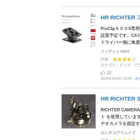
HR RICHTE
ProClip５００
設置予定です。C4
ドライバー側に角度が
フィアット 500X
評価：
カテゴリ：グッズ・ア
12
-か
2023年9月6日 13:49
HR RICHTER S
RICHTER CAMER
ト を使用していま
デオカメラを固定す .
ホンダ エアウェイブ