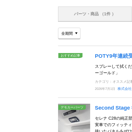
パーツ・商品
（1件 ）
POTY9年連
おすすめ記事
スプレーして拭くだ
ーゴールド」
カテゴリ：オススメ記
株式会社
2026年7月1日
Second St
デモカーパーツ
セレナ C28の純
実車でのフィッティ
抜いたパネルをぜひ