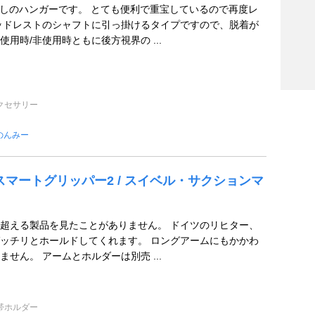
越しのハンガーです。 とても便利で重宝しているので再度レ
ッドレストのシャフトに引っ掛けるタイプですので、脱着が
用時/非使用時ともに後方視界の ...
クセサリー
のんみー
ER スマートグリッパー2 / スイベル・サクションマ
超える製品を見たことがありません。 ドイツのリヒター、
ッチリとホールドしてくれます。 ロングアームにもかかわ
せん。 アームとホルダーは別売 ...
帯ホルダー