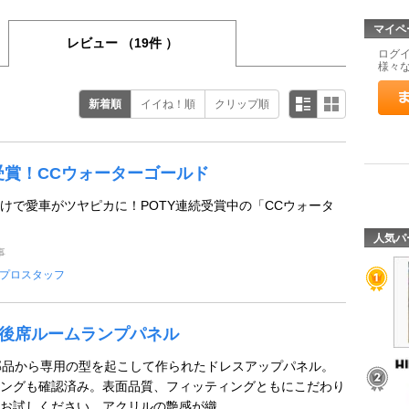
マイペ
レビュー
（19件 ）
ログ
様々
新着順
イイね！順
クリップ順
続受賞！CCウォーターゴールド
けで愛車がツヤピカに！POTY連続受賞中の「CCウォータ
人気パ
事
プロスタッフ
age 後席ルームランプパネル
正部品から専用の型を起こして作られたドレスアップパネル。
ングも確認済み。表面品質、フィッティングともにこだわり
お試しください。アクリルの艶感が織 ...