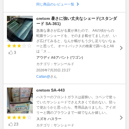
同じ商品のレビュー一覧
cretom 暑さに強い丈夫なシェード(スタンダ
ード SA-361)
急激な暑さが広がる夏が来たので、 A4の頃からの
蛇腹サンシェードを、そのまま載せてましたが、 い
ざ広げてみると、なんか幅がもう少し足りないなぁ
ーと思って。 オートバックスの検索で調べるとA6
は「ス ...
3
アウディ A6アバント (ワゴン)
カテゴリ：サンシールド
2026年7月20日 23:27
Caltan@
さん
cretom SA-443
ハスラーのフロントガラスは超狭い。コペンで使っ
ていたサンシェードでさえ大きくて合わない。切っ
て使おうかと思ったら、専用品ありました。アイボ
リーと隅のブラウンまで一緒でなんか嬉しい。
スズキ ハスラー
23
カテゴリ：サンシェード