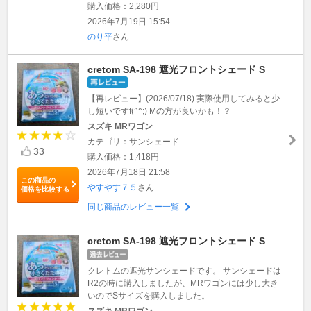
購入価格：2,280円
2026年7月19日 15:54
のり平
さん
cretom SA-198 遮光フロントシェード S
【再レビュー】(2026/07/18) 実際使用してみると少
し短いですf(^^;) Mの方が良いかも！？
スズキ MRワゴン
カテゴリ：サンシェード
33
購入価格：1,418円
2026年7月18日 21:58
この商品の
やすやす７５
さん
価格を比較する
同じ商品のレビュー一覧
cretom SA-198 遮光フロントシェード S
クレトムの遮光サンシェードです。 サンシェードは
R2の時に購入しましたが、MRワゴンには少し大き
いのでSサイズを購入しました。