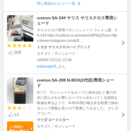
同じ商品のレビュー一覧
cretom SA-344 ヤリス ヤリスクロス専用シ
ェード
ヤリスクロス専用フロントシェード クレトム製 S
A-344 https://cartune.co.jp/notes/oWFbqQTpoz http
s://www.instagram.com/p/D ...
トヨタ ヤリスクロスハイブリッド
209
カテゴリ：サンシェード
2026年7月12日 22:08
wakasagi29_
さん
cretom SA-288 N-BOX(2代目)専用シェー
ド
Xにて、サンシェードをルーフに挟み込むと夏の日
光に照らされた際にルーフから伝わってくる熱気を
軽減出来るようで、N-BOX用が端を折る程度で挟め
るという情報を見たので装着してみました。 少しダ
ブついて ...
13
マツダ ロードスター
カテゴリ：サンシェード
この商品の
価格を比較する