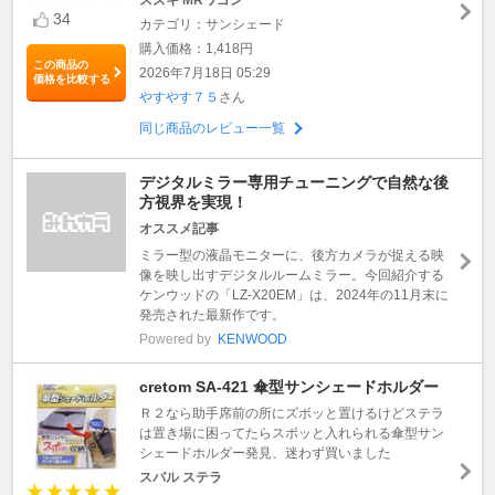
スズキ MRワゴン
34
カテゴリ：サンシェード
購入価格：1,418円
この商品の
2026年7月18日 05:29
価格を比較する
やすやす７５
さん
同じ商品のレビュー一覧
デジタルミラー専用チューニングで自然な後
方視界を実現！
オススメ記事
ミラー型の液晶モニターに、後方カメラが捉える映
像を映し出すデジタルルームミラー。今回紹介する
ケンウッドの「LZ-X20EM」は、2024年の11月末に
発売された最新作です。
Powered by
KENWOOD
cretom SA-421 傘型サンシェードホルダー
Ｒ２なら助手席前の所にズボッと置けるけどステラ
は置き場に困ってたらスポッと入れられる傘型サン
シェードホルダー発見、迷わず買いました
スバル ステラ