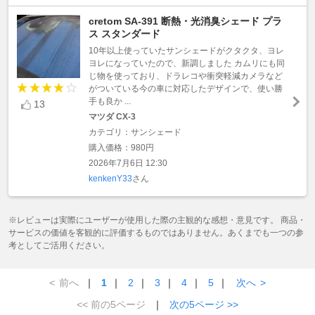
cretom SA-391 断熱・光消臭シェード プラ
ス スタンダード
10年以上使っていたサンシェードがクタクタ、ヨレ
ヨレになっていたので、新調しました カムリにも同
じ物を使っており、ドラレコや衝突軽減カメラなど
がついている今の車に対応したデザインで、使い勝
手も良か ...
13
マツダ CX-3
カテゴリ：サンシェード
購入価格：980円
2026年7月6日 12:30
kenkenY33
さん
※レビューは実際にユーザーが使用した際の主観的な感想・意見です。 商品・
サービスの価値を客観的に評価するものではありません。あくまでも一つの参
考としてご活用ください。
<
前へ
｜
1
｜
2
｜
3
｜
4
｜
5
｜
次へ
>
<< 前の5ページ
｜
次の5ページ >>