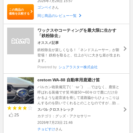
2026年7月28日 15:57
ゴンベイ
さん
この商品の
価格を比較する
同じ商品のレビュー一覧
ワックスやコーティングを最大限に生かす
「鉄粉除去」
オススメ記事
鉄粉除去が楽しくなる！「ネンドスムーサー」が新
登場！ 鉄粉を取ると、仕上がりに大きな差が生まれ
ます。
Powered by
シュアラスター株式会社
cretom WA-88 自動車用鹿避け笛
バルカン砲装備完了(｀･ω･´)ゞ …ではなく、鹿笛と
呼ばれる装備です笑 時速50〜60キロで鹿にだけ分
かるような超音波を発して道路脇からひょっこりは
んするのを防いでくれるとのことなのですが…効 ...
スバル クロストレック
25
カテゴリ：グッズ・アクセサリー
2026年7月23日 21:46
チョビすけ
さん