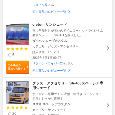
しまさん改
さん
同じ商品のレビュー一覧
cretom サンシェード
兎に角陽射しが暑いのでイエローハットでクレトム
製サンシェードSA-391を購入した。
ダイハツ ムーヴカスタム
カテゴリ：グッズ・アクセサリー
購入価格：1,512円
5
2026年8月1日 09:47
リターンドライバー2025
さん
この商品の
価格を比較する
同じ商品のレビュー一覧
グッズ・アクセサリー SA-403スペーシア専
用シェード
使いやすい専用サイズ 吸盤３個付き ルームミラー
周りもしっかり遮光！
スズキ スペーシアカスタム
カテゴリ：サンシェード
20