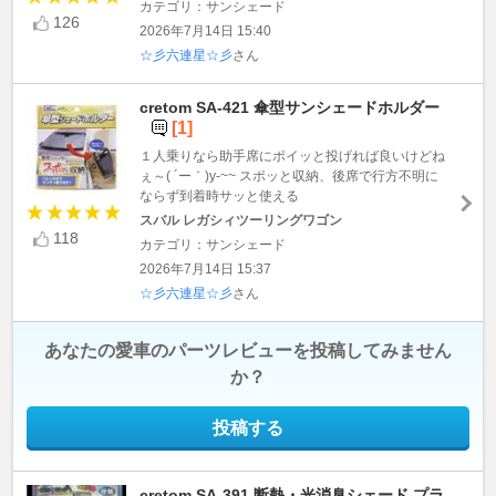
カテゴリ：サンシェード
126
2026年7月14日 15:40
☆彡六連星☆彡
さん
cretom SA-421 傘型サンシェードホルダー
[1]
１人乗りなら助手席にポイッと投げれば良いけどね
ぇ～( ´ー｀)y-~~ スポッと収納、後席で行方不明に
ならず到着時サッと使える
スバル レガシィツーリングワゴン
118
カテゴリ：サンシェード
2026年7月14日 15:37
☆彡六連星☆彡
さん
あなたの愛車のパーツレビューを投稿してみません
か？
投稿する
cretom SA-391 断熱・光消臭シェード プラ