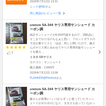
2026年7月12日 13:31
ニック@ND
さん
同じ商品のレビュー一覧
cretom SA-344 ヤリス専用サンシェード カ
ーボン調
純正サンシェードが8,000円超するので、消耗品に
そこまでかけるのもなぁと思い、フロントガラスの
寸法が素ヤリスと「ほぼ」同じと聞いたので、嫁さ
んのヤリス用と合わせてヤリス専用市販サンシェー
ドを購入 ...
7
トヨタ GRヤリス
カテゴリ：サンシェード
購入価格：2,680円
2026年7月12日 13:08
FLANKER@Phrmcst
さん
cretom SA-344 ヤリス専用サンシェード カ
ーボン調
嫁さんが前車(パッソ)からずっと使っていたサンシ
ェードがボロボロになり、大きさも合っていなかっ