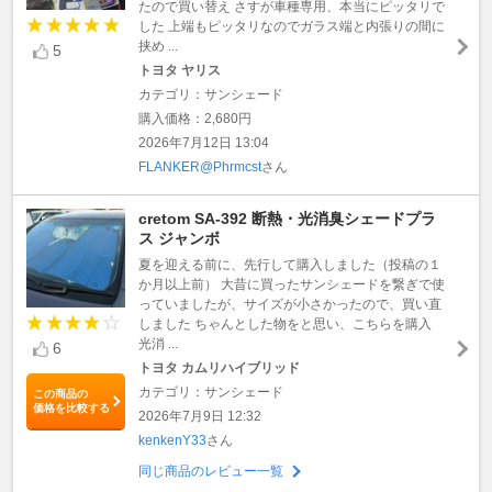
たので買い替え さすが車種専用、本当にピッタリで
した 上端もピッタリなのでガラス端と内張りの間に
挟め ...
5
トヨタ ヤリス
カテゴリ：サンシェード
購入価格：2,680円
2026年7月12日 13:04
FLANKER@Phrmcst
さん
cretom SA-392 断熱・光消臭シェードプラ
ス ジャンボ
夏を迎える前に、先行して購入しました（投稿の１
か月以上前） 大昔に買ったサンシェードを繋ぎで使
っていましたが、サイズが小さかったので、買い直
しました ちゃんとした物をと思い、こちらを購入
光消 ...
6
トヨタ カムリハイブリッド
カテゴリ：サンシェード
この商品の
価格を比較する
2026年7月9日 12:32
kenkenY33
さん
同じ商品のレビュー一覧