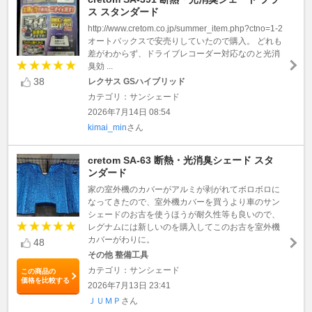
ス スタンダード
http://www.cretom.co.jp/summer_item.php?ctno=1-2
オートバックスで安売りしていたので購入。 どれも
差がわからず、ドライブレコーダー対応なのと光消
臭効 ...
38
レクサス GSハイブリッド
カテゴリ：サンシェード
2026年7月14日 08:54
kimai_min
さん
cretom SA-63 断熱・光消臭シェード スタ
ンダード
家の室外機のカバーがアルミが剥がれてボロボロに
なってきたので、室外機カバーを買うより車のサン
シェードのお古を使うほうが耐久性等も良いので、
レグナムには新しいのを購入してこのお古を室外機
カバーがわりに。
48
その他 整備工具
カテゴリ：サンシェード
この商品の
価格を比較する
2026年7月13日 23:41
ＪＵＭＰ
さん