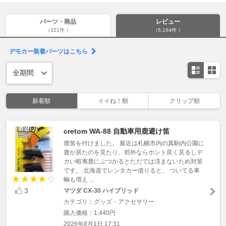
パーツ・商品
レビュー
（321件 ）
（5,164件 ）
デモカー装着パーツはこちら
新着順
イイね！順
クリップ順
cretom WA-88 自動車用鹿避け笛
鹿笛を付けました。 最近は札幌市内の真駒内公園に
鹿が居たのを見たり、郊外ならホント良く見るしデ
カい蝦夷鹿にぶつかるとただでは済まないため対策
です。 北海道でレンタカー借りると、 ついてる車
輌も増え ...
3
マツダ CX-30 ハイブリッド
カテゴリ：グッズ・アクセサリー
購入価格：1,440円
2026年8月1日 17:31