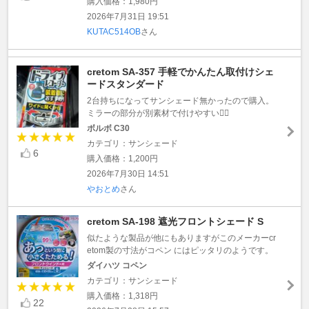
購入価格：1,980円
2026年7月31日 19:51
KUTAC514OB
さん
cretom SA-357 手軽でかんたん取付けシェ
ードスタンダード
2台持ちになってサンシェード無かったので購入。
ミラーの部分が別素材で付けやすい👍🏻
ボルボ C30
カテゴリ：サンシェード
6
購入価格：1,200円
2026年7月30日 14:51
やおとめ
さん
cretom SA-198 遮光フロントシェード S
似たような製品が他にもありますがこのメーカーcr
etom製の寸法がコペン にはピッタリのようです。
ダイハツ コペン
カテゴリ：サンシェード
購入価格：1,318円
22