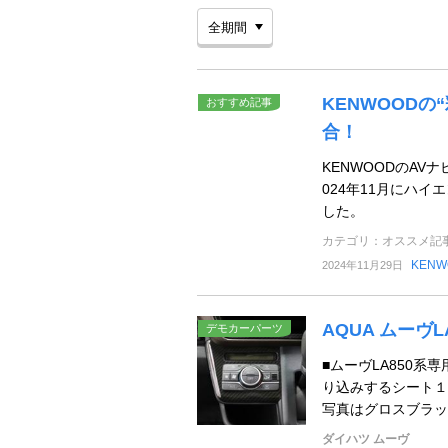
KENWOOD
おすすめ記事
合！
KENWOODのA
024年11月にハイエ
した。
カテゴリ：オススメ記
KENW
2024年11月29日
AQUA ムーヴ
デモカーパーツ
■ムーヴLA850
り込みするシート１
写真はグロスブラック
ダイハツ ムーヴ