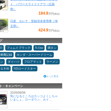
ト パワースライドドアウ（広島
県）
184.8
万円
(税込)
日産 セレナ 登録済未使用車（埼
玉県）
424.9
万円
(税込)
グ
MO
フェムトブラック
N-One
満タン
＆燃費記録
ホンダ・スーパードリーム
コン
ダイハツ
フロアマット
ラーメン
ＧＲ86
NDロードスター
もっと見る
ト・キャンペーン
2026/08/06
気になるところはカッコよくしちゃ
いましょ。ローダウン、ホイ ...