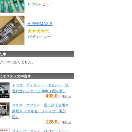
18件
のレビュー
HIPERMAX S
9件
のレビュー
た車
クルマはありません。
にオススメの中古車
トヨタ ヴォクシー 改モデル 快
適利便パッケージHigh（愛知県）
498.0
万円
(税込)
スズキ エブリイ 届出済未使用車
禁煙車 スズキセーフティサ（滋賀
県）
126.9
万円
(税込)
ダイハツ タント LEDオートライ