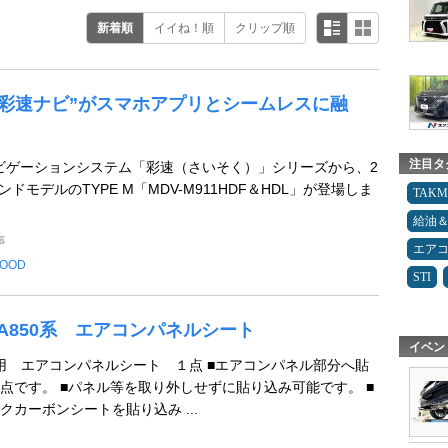
新着順
イイね！順
クリップ順
の“彩速ナビ”がスマホアプリとシームレスに融
注目タ
Vナビゲーションシステム「彩速（さいそく）」シリーズから、2
ンドモデルのTYPE M「MDV-M911HDF＆HDL」が登場しま
TAK
給油
事
エア
OOD
STI
LA850系 エアコンパネルシート
イベン
系専用 エアコンパネルシート １点 ■エアコンパネル部分へ貼
点です。 ■パネル等を取り外しせずに貼り込み可能です。 ■
カーボンシートを貼り込み ...