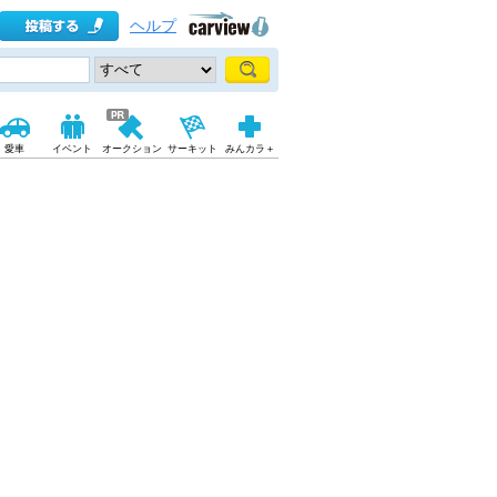
ヘルプ
愛車
イベント
オークション
サーキット
みんカラ＋