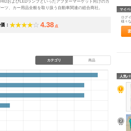
HIDおよびLEDランプといったアフターマーケット向けのカ
パーツ、カー用品全般を取り扱う自動車関連の総合商社。
マイペ
ログ
様々
4.38
評価：
点
カテゴリ
商品
人気パ