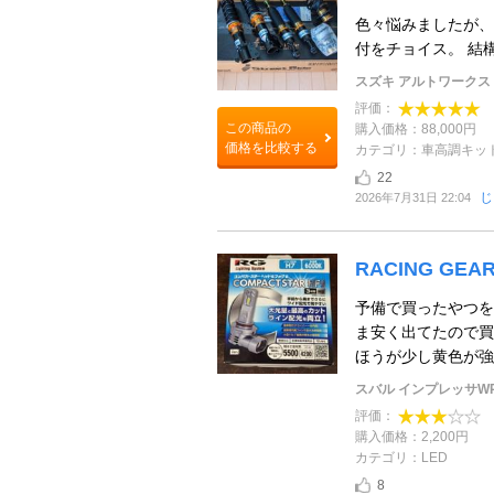
色々悩みましたが、
付をチョイス。 結
スズキ アルトワークス
評価：
この商品の
購入価格：88,000円
価格を比較する
カテゴリ：車高調キッ
22
じ
2026年7月31日 22:04
RACING GEAR
予備で買ったやつを
ま安く出てたので買
ほうが少し黄色が強
スバル インプレッサW
評価：
購入価格：2,200円
カテゴリ：LED
8