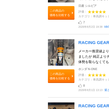
日産 シルビア
この商品の
評価：
価格を比較する
カテゴリ：車高調キッ
7
ktk
2026年8月2日 19:38
RACING GEAR 
メーカー推奨値より
ましたが 純正より
体勢を取らなくても 
ホンダ N-ONE
この商品の
評価：
価格を比較する
カテゴリ：車高調キッ
8
紫
2026年8月1日 13:13
RACING GEAR 