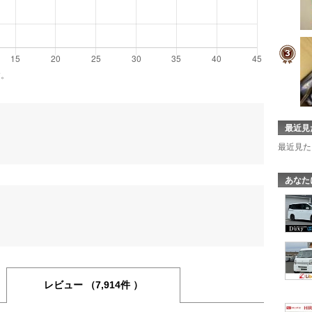
す。
最近見
最近見た
あなた
レビュー
（7,914件 ）