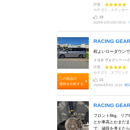
評価：
カテゴリ：ステッカー
19
2025年10月13日 09:15
RACING GEA
程よいローダウンで
トヨタ ヴォクシー ハ
評価：
カテゴリ：スプリング
この商品の
15
価格を比較する
MS
2026年8月4日 14:24
RACING GEA
フロント8kg、リ
とか車高とかまだま
で、値段を考えたら1