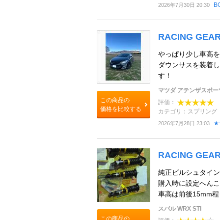
B
2026年7月30日 20:30
RACING GEA
やっぱり少し車高を
ダウンサスを装着し
す！
マツダ アテンザスポー
この商品の
評価：
価格を比較する
カテゴリ：スプリング
★
2026年7月28日 23:03
RACING GEA
純正ビルシュタイン
購入時に設定へんこ
車高は前後15mm程
スバル WRX STI
この商品の