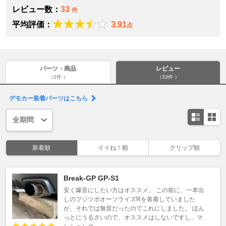
レビュー数：
33
件
平均評価：
3.91
点
パーツ・商品
レビュー
（2件 ）
（33件 ）
デモカー装着パーツはこちら
新着順
イイね！順
クリップ順
Break-GP GP-S1
安く爆音にしたい方はオススメ。 この前に、一本出
しのフジツボオーソライズRを装着していました
が、それでは無音だったのでこれにしました。 ほん
っとにうるさいので、オススメはしないですし、マ