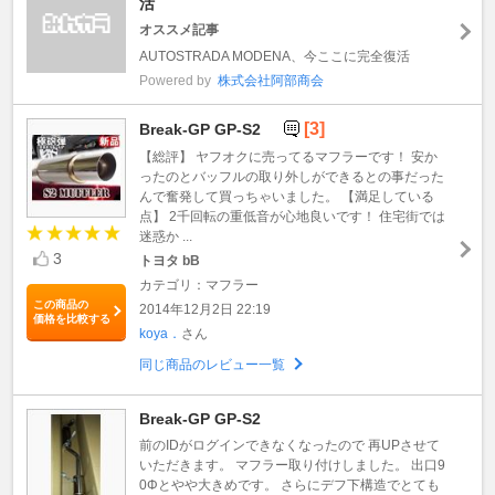
活
オススメ記事
AUTOSTRADA MODENA、今ここに完全復活
Powered by
株式会社阿部商会
[3]
Break-GP GP-S2
【総評】 ヤフオクに売ってるマフラーです！ 安か
ったのとバッフルの取り外しができるとの事だった
んで奮発して買っちゃいました。 【満足している
点】 2千回転の重低音が心地良いです！ 住宅街では
迷惑か ...
3
トヨタ bB
カテゴリ：マフラー
この商品の
2014年12月2日 22:19
価格を比較する
koya．
さん
同じ商品のレビュー一覧
Break-GP GP-S2
前のIDがログインできなくなったので 再UPさせて
いただきます。 マフラー取り付けしました。 出口9
0Φとやや大きめです。 さらにデフ下構造でとても