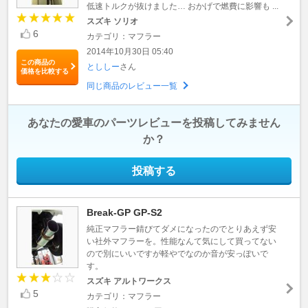
低速トルクが抜けました… おかげで燃費に影響も ...
スズキ ソリオ
6
カテゴリ：マフラー
2014年10月30日 05:40
この商品の
とししー
さん
価格を比較する
同じ商品のレビュー一覧
あなたの愛車のパーツレビューを投稿してみません
か？
投稿する
Break-GP GP-S2
純正マフラー錆びてダメになったのでとりあえず安
い社外マフラーを。性能なんて気にして買ってない
ので別にいいですが軽やでなのか音が安っぽいで
す。
スズキ アルトワークス
5
カテゴリ：マフラー