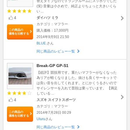
替えタイプなのでトランクルームにスッポリでした
(笑) 音量は小さめで、純正よりちょっと大きいくら
い ...
4
ダイハツ ミラ
カテゴリ：マフラー
この商品の
購入価格：17,000円
価格を比較する
2014年9月9日 21:50
BLUE.
さん
同じ商品のレビュー一覧
Break-GP GP-S1
【総評】競技用です。重たいマフラーがなくなった
為リアが軽くなりました。抜けも良くサーキットで
は良い音を出してくれます。とにかくうるさいので
サイレンサーを入れて普段は乗っています。 【満足
している ...
4
スズキ スイフトスポーツ
カテゴリ：マフラー
この商品の
2014年7月28日 00:29
価格を比較する
Uluru
さん
同じ商品のレビュー一覧