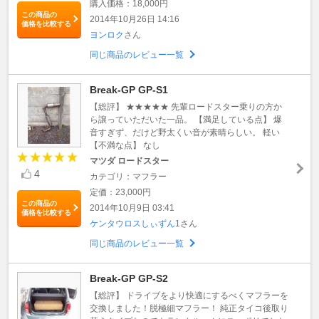
購入価格：18,000円
この商品の
2014年10月26日 14:16
価格を比較する
ヨンロク
さん
同じ商品のレビュー一覧
Break-GP GP-S1
【総評】 ★★★★★ 先輩ロードスター乗りの方か
ら譲っていただいた一品。 【満足している点】 爆
音すぎず、だけど野太くい音が素晴らしい。 軽い
【不満な点】 なし
マツダ ロードスター
4
カテゴリ：マフラー
定価：23,000円
この商品の
2014年10月9日 03:41
価格を比較する
ケンタウロスしぃずん1
さん
同じ商品のレビュー一覧
Break-GP GP-S2
【総評】 ドライブをより快適にするべくマフラーを
交換しました！脱極細マフラー！ 純正タイコ後取り