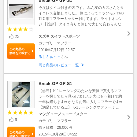
Break-GP GP-S1
今度はタイコ付きの方です。 みん友のカズさんとタ
イコレス交換しました。 例によってロッソモデロの
TI-C用マフラーカッター付けてます。ライトオレン
ジ 【総評】 タイコ有りと無しで大して変わらんだ
...
23
スズキ スイフトスポーツ
カテゴリ：マフラー
この商品の
2016年7月12日 22:57
価格を比較する
るしふぁ～～
さん
同じ商品のレビュー一覧
Break-GP GP-S1
【総評】K-1レーシングみたいな安値で買えるマフ
ラーを探してたら見っけました♪ 実はもう着けて約
一年位経ちますw かなりお気に入りマフラーですw
【満足している点】 K-1レーシングマフラーよ ...
マツダ ユーノスロードスター
6
カテゴリ：マフラー
購入価格：28,000円
この商品の
2015年10月29日 04:22
価格を比較する