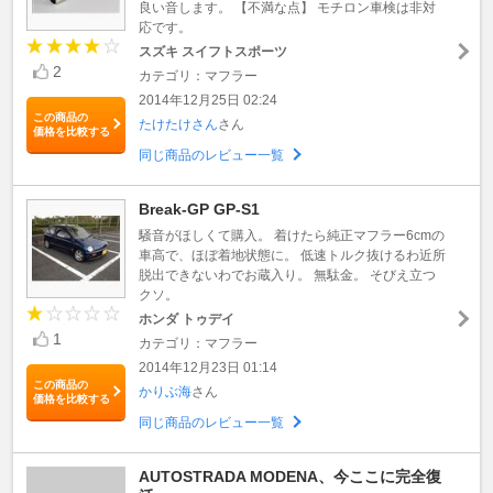
良い音します。 【不満な点】 モチロン車検は非対
応です。
スズキ スイフトスポーツ
2
カテゴリ：マフラー
2014年12月25日 02:24
この商品の
たけたけさん
さん
価格を比較する
同じ商品のレビュー一覧
Break-GP GP-S1
騒音がほしくて購入。 着けたら純正マフラー6cmの
車高で、ほぼ着地状態に。 低速トルク抜けるわ近所
脱出できないわでお蔵入り。 無駄金。 そびえ立つ
クソ。
ホンダ トゥデイ
1
カテゴリ：マフラー
2014年12月23日 01:14
この商品の
かりぶ海
さん
価格を比較する
同じ商品のレビュー一覧
AUTOSTRADA MODENA、今ここに完全復