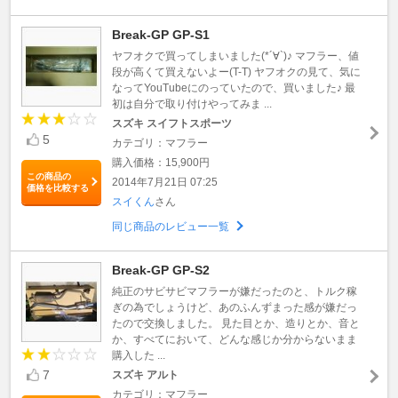
Break-GP GP-S1
ヤフオクで買ってしまいました(*´∀`)♪ マフラー、値
段が高くて買えないよー(T-T) ヤフオクの見て、気に
なってYouTubeにのっていたので、買いました♪ 最
初は自分で取り付けやってみま ...
スズキ スイフトスポーツ
5
カテゴリ：マフラー
購入価格：15,900円
この商品の
2014年7月21日 07:25
価格を比較する
スイくん
さん
同じ商品のレビュー一覧
Break-GP GP-S2
純正のサビサビマフラーが嫌だったのと、トルク稼
ぎの為でしょうけど、あのふんずまった感が嫌だっ
たので交換しました。 見た目とか、造りとか、音と
か、すべてにおいて、どんな感じか分からないまま
購入した ...
7
スズキ アルト
カテゴリ：マフラー