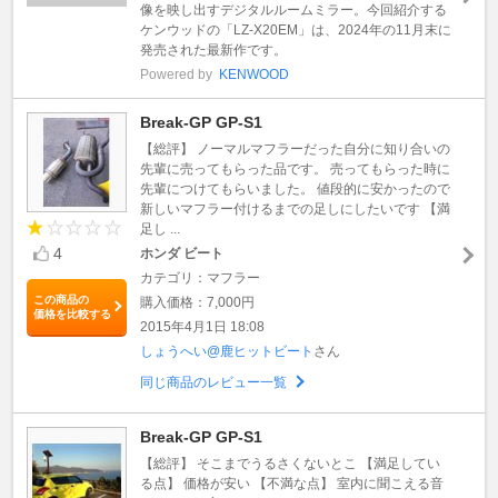
像を映し出すデジタルルームミラー。今回紹介する
ケンウッドの「LZ-X20EM」は、2024年の11月末に
発売された最新作です。
Powered by
KENWOOD
Break-GP GP-S1
【総評】 ノーマルマフラーだった自分に知り合いの
先輩に売ってもらった品です。 売ってもらった時に
先輩につけてもらいました。 値段的に安かったので
新しいマフラー付けるまでの足しにしたいです 【満
足し ...
4
ホンダ ビート
カテゴリ：マフラー
この商品の
購入価格：7,000円
価格を比較する
2015年4月1日 18:08
しょうへい@鹿ヒットビート
さん
同じ商品のレビュー一覧
Break-GP GP-S1
【総評】 そこまでうるさくないとこ 【満足してい
る点】 価格が安い 【不満な点】 室内に聞こえる音