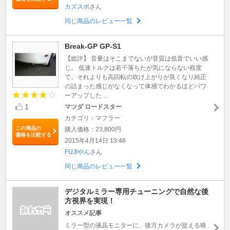
カズスポ
さん
同じ商品のレビュー一覧
Break-GP GP-S1
【総評】 音量はそこまでないが音質は低音でいい感
じ。 低速トルクは若干落ちたが気にならない程度
で、それよりも高回転の吹け上がりが良くなり純正
の詰まった感じがなくなって体感でわかるほどパワ
ーアップした ...
1
マツダ ロードスター
カテゴリ：マフラー
この商品の
購入価格：23,800円
価格を比較する
2015年4月14日 13:46
FUJIやん
さん
同じ商品のレビュー一覧
デジタルミラー専用チューニングで自然な後
方視界を実現！
オススメ記事
ミラー型の液晶モニターに、後方カメラが捉える映