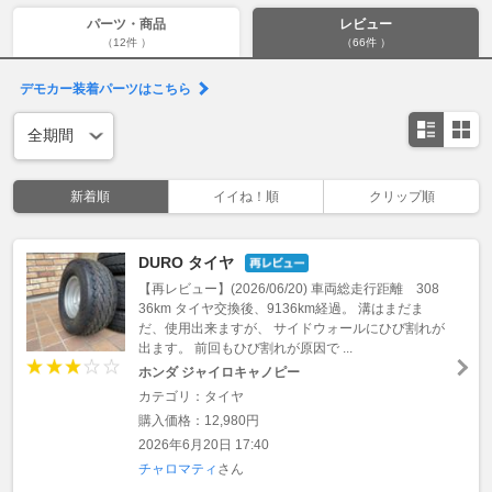
パーツ・商品
レビュー
（12件 ）
（66件 ）
デモカー装着パーツはこちら
新着順
イイね！順
クリップ順
DURO タイヤ
【再レビュー】(2026/06/20) 車両総走行距離 308
36km タイヤ交換後、9136km経過。 溝はまだま
だ、使用出来ますが、 サイドウォールにひび割れが
出ます。 前回もひび割れが原因で ...
ホンダ ジャイロキャノピー
カテゴリ：タイヤ
購入価格：12,980円
2026年6月20日 17:40
チャロマティ
さん