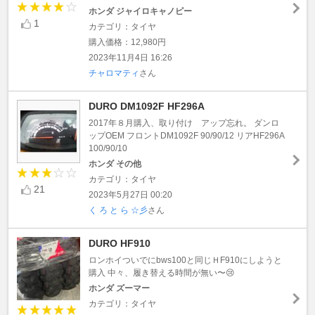
ホンダ ジャイロキャノピー
1
カテゴリ：タイヤ
購入価格：12,980円
2023年11月4日 16:26
チャロマティ
さん
DURO DM1092F HF296A
2017年８月購入、取り付け アップ忘れ。 ダンロ
ップOEM フロントDM1092F 90/90/12 リアHF296A
100/90/10
ホンダ その他
カテゴリ：タイヤ
21
2023年5月27日 00:20
く ろ と ら ☆彡
さん
DURO HF910
ロンホイついでにbws100と同じＨF910にしようと
購入 中々、履き替える時間が無い〜😢
ホンダ ズーマー
カテゴリ：タイヤ