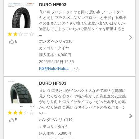
DURO HF903
良い点 フロントタイヤと同じ 悪い点 フロントタイ
ヤと同じ プラス ✖エンジンブロックと干渉する模様
そのままだとタイヤが擦れて速度が出ないばかりか
過熱してしまっていたので新品タイヤを研磨すると
...
6
ホンダ ベンリィ110
カテゴリ：タイヤ
購入価格：4,900円
2025年5月5日 12:35
KG@Nuts4Nuts.c ...
さん
DURO HF903
良い点 ◎見た目がインパクト大なので車格も貧弱に
見えなくなる ◎タイヤ幅が広がった為直進の安定感
がかなり向上 ◎タイヤサイズも上がった為乗り心地
がかなり快適に 悪い点 ✖インパクトのあるパターン
の ...
5
ホンダ ベンリィ110
カテゴリ：タイヤ
購入価格：5,390円