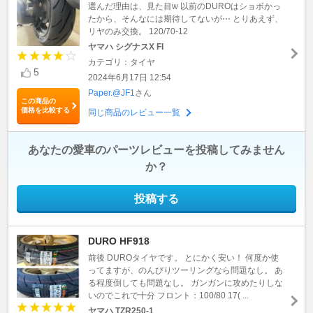
選んだ理由は、見た目w 以前のDUROはショボかっ
たから、そんなには期待してないが⋯ とりあえず、
リヤのみ交換。 120/70-12
ヤマハ シグナスX FI
カテゴリ：タイヤ
5
2024年6月17日 12:54
Paper.@JF1
さん
この商品の
価格を比較する
同じ商品のレビュー一覧
あなたの愛車のパーツレビューを投稿してみません
か？
投稿する
DURO HF918
前後 DUROタイヤです。 とにかく安い！ 何度か使
ってますが、のんびりツーリングなら問題なし。 あ
る程度倒しても問題なし。 ガンガンに攻めたりしな
いのでこれで十分 フロント：100/80 17( ...
ヤマハ TZR250-1