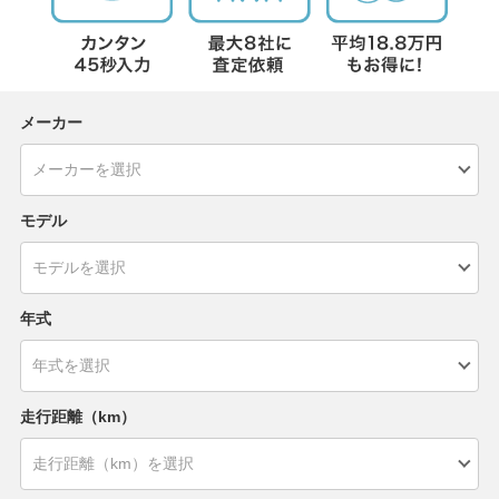
メーカー
モデル
年式
走行距離（km）