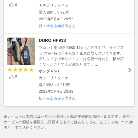
9
カテゴリ：タイヤ
購入価格：8,920円
2023年5月4日 20:52
折々＠走る赤信号
さん
DURO HF918
フロント用 純正90/80-17から110/70-17にサイズア
ップ('ω') 特に干渉も無く素直に取り付けできます。
グリップは街乗りメインには必要十分だし、幅が広
くなったことで安定感あります。 ...
ホンダ NS-1
6
カテゴリ：タイヤ
購入価格：5,610円
2023年5月4日 20:43
折々＠走る赤信号
さん
※レビューは実際にユーザーが使用した際の主観的な感想・意見です。 商品・
サービスの価値を客観的に評価するものではありません。あくまでも一つの参
考としてご活用ください。