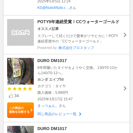
2025年5月5日 12:24
KG@Nuts4Nuts.c ...
さん
POTY9年連続受賞！CCウォーターゴールド
オススメ記事
スプレーして拭くだけで愛車がツヤピカに！POTY
連続受賞中の「CCウォーターゴールド」
Powered by
株式会社プロスタッフ
DURO DM1017
8年間履いたタイヤをようやく交換。 130/70-12か
ら140/70-12へ。
ホンダ エイプ50
カテゴリ：タイヤ
購入価格：5,990円
34
2025年3月17日 15:47
きっつぁん。
さん
この商品の
価格を比較する
同じ商品のレビュー一覧
DURO DM1017