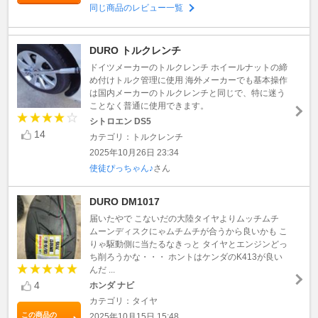
同じ商品のレビュー一覧
DURO トルクレンチ
ドイツメーカーのトルクレンチ ホイールナットの締
め付けトルク管理に使用 海外メーカーでも基本操作
は国内メーカーのトルクレンチと同じで、特に迷う
ことなく普通に使用できます。
シトロエン DS5
14
カテゴリ：トルクレンチ
2025年10月26日 23:34
使徒ぴっちゃん♪
さん
DURO DM1017
届いたやで こないだの大陸タイヤよりムッチムチ
ムーンディスクにゃムチムチが合うから良いかも こ
りゃ駆動側に当たるなきっと タイヤとエンジンどっ
ち削ろうかな・・・ ホントはケンダのK413が良い
んだ ...
4
ホンダ ナビ
カテゴリ：タイヤ
この商品の
2025年10月15日 15:48