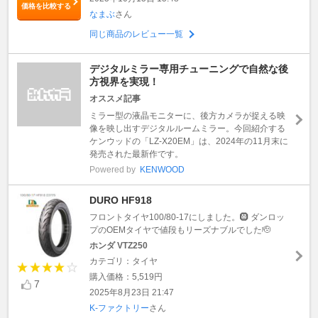
価格を比較する
なまぶ
さん
同じ商品のレビュー一覧
デジタルミラー専用チューニングで自然な後
方視界を実現！
オススメ記事
ミラー型の液晶モニターに、後方カメラが捉える映
像を映し出すデジタルルームミラー。今回紹介する
ケンウッドの「LZ-X20EM」は、2024年の11月末に
発売された最新作です。
Powered by
KENWOOD
DURO HF918
フロントタイヤ100/80-17にしました。🛞 ダンロッ
プのOEMタイヤで値段もリーズナブルでした🫡
ホンダ VTZ250
カテゴリ：タイヤ
購入価格：5,519円
7
2025年8月23日 21:47
K-ファクトリー
さん