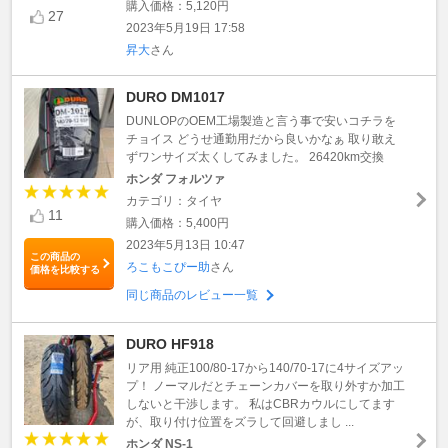
購入価格：5,120円
27
2023年5月19日 17:58
昇大
さん
DURO DM1017
DUNLOPのOEM工場製造と言う事で安いコチラを
チョイス どうせ通勤用だから良いかなぁ 取り敢え
ずワンサイズ太くしてみました。 26420km交換
ホンダ フォルツァ
カテゴリ：タイヤ
11
購入価格：5,400円
2023年5月13日 10:47
この商品の
ろこもこぴー助
さん
価格を比較する
同じ商品のレビュー一覧
DURO HF918
リア用 純正100/80-17から140/70-17に4サイズアッ
プ！ ノーマルだとチェーンカバーを取り外すか加工
しないと干渉します。 私はCBRカウルにしてます
が、取り付け位置をズラして回避しまし ...
ホンダ NS-1