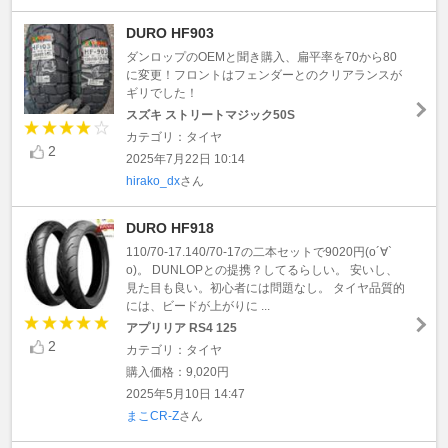
DURO HF903
ダンロップのOEMと聞き購入、扁平率を70から80
に変更！フロントはフェンダーとのクリアランスが
ギリでした！
スズキ ストリートマジック50S
カテゴリ：タイヤ
2
2025年7月22日 10:14
hirako_dx
さん
DURO HF918
110/70-17.140/70-17の二本セットで9020円(о´∀`
о)。 DUNLOPとの提携？してるらしい。 安いし、
見た目も良い。初心者には問題なし。 タイヤ品質的
には、ビードが上がりに ...
アプリリア RS4 125
2
カテゴリ：タイヤ
購入価格：9,020円
2025年5月10日 14:47
まこCR-Z
さん