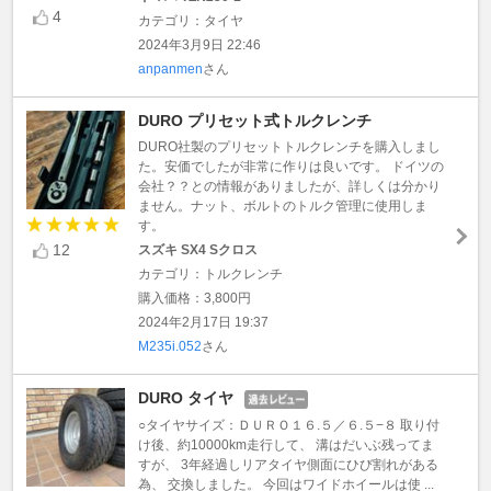
4
カテゴリ：タイヤ
2024年3月9日 22:46
anpanmen
さん
DURO プリセット式トルクレンチ
DURO社製のプリセットトルクレンチを購入しまし
た。安価でしたが非常に作りは良いです。 ドイツの
会社？？との情報がありましたが、詳しくは分かり
ません。ナット、ボルトのトルク管理に使用しま
す。
12
スズキ SX4 Sクロス
カテゴリ：トルクレンチ
購入価格：3,800円
2024年2月17日 19:37
M235i.052
さん
DURO タイヤ
○タイヤサイズ：ＤＵＲＯ１６.５／６.５−８ 取り付
け後、約10000km走行して、 溝はだいぶ残ってま
すが、 3年経過しリアタイヤ側面にひび割れがある
為、 交換しました。 今回はワイドホイールは使 ...