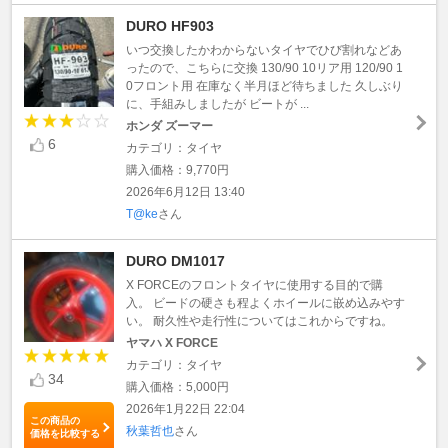
DURO HF903
いつ交換したかわからないタイヤでひび割れなどあ
ったので、こちらに交換 130/90 10リア用 120/90 1
0フロント用 在庫なく半月ほど待ちました 久しぶり
に、手組みしましたが ビートが ...
ホンダ ズーマー
6
カテゴリ：タイヤ
購入価格：9,770円
2026年6月12日 13:40
T@ke
さん
DURO DM1017
X FORCEのフロントタイヤに使用する目的で購
入。 ビードの硬さも程よくホイールに嵌め込みやす
い。 耐久性や走行性についてはこれからですね。
ヤマハ X FORCE
カテゴリ：タイヤ
34
購入価格：5,000円
2026年1月22日 22:04
この商品の
秋葉哲也
さん
価格を比較する