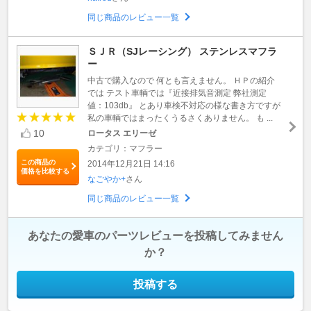
同じ商品のレビュー一覧
ＳＪＲ（SJレーシング） ステンレスマフラ
ー
中古で購入なので 何とも言えません。 ＨＰの紹介
では テスト車輌では『近接排気音測定 弊社測定
値：103db』 とあり車検不対応の様な書き方ですが
私の車輌ではまったくうるさくありません。 も ...
10
ロータス エリーゼ
カテゴリ：マフラー
この商品の
2014年12月21日 14:16
価格を比較する
なごやか+
さん
同じ商品のレビュー一覧
あなたの愛車のパーツレビューを投稿してみません
か？
投稿する