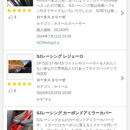
RG-D2へ変えた際、思ったよりリアホイールが内側
へ入ったので購入。 SJレーシング製は全種ハブセ
ン付きでサイズもいろいろでしたが、S2用では最 ...
9
ロータス エリーゼ
カテゴリ：ホイールスペーサー
購入価格：20,163円
2024年7月11日 23:29
AZ Racing
さん
SJレーシング レジェーロ
16-7j32 17-8j+15 ワイトレやスペーサーを入れたく
ない派なので専用品とだけあってサイズバッチリで
GOOD
ロータス エリーゼ
カテゴリ：ホイール
6
2024年3月25日 10:09
かす”
さん
SJレーシング カーボンドアミラーカバー
SJレーシングさんのカーボンドアミラーカバーで
す。 ミラーだけカーボンに変えるとステーが浮いて