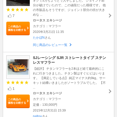
オクで3万ちょっとで入手しました。 ジョイント部
分が破けていたので、この値段だった模様です。 他
の市販品もそうですが、ジョイント部分の径が大き
めな ...
7
ロータス エキシージ
カテゴリ：マフラー
この商品の
価格を比較する
2020年3月21日 11:35
たかぼN
さん
同じ商品のレビュー一覧
SJレーシング SJR ストレートタイプ ステン
レスマフラー
【総評】 チタンマフラーを2本ほど経て最終的にこ
れに行きつきました。チタン製はすぐヒビはいりま
す。 【満足している点】 純正マイナス約9kg。サー
キット結構いきましたがノートラブルでした。 【不
...
1
ロータス エキシージ
カテゴリ：マフラー
この商品の
価格を比較する
定価：130,000円
2015年12月31日 15:39
nafrou
さん