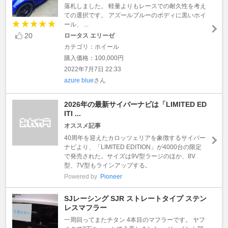
落札しました。 軽量よりもレースでの耐久性を考え
ての選択です。 アズールブルーのボディに黒いホイ
ール、 ...
20
ロータス エリーゼ
カテゴリ：ホイール
購入価格：100,000円
2022年7月7日 22:33
azure blue
さん
2026年の最新サイバーナビは「LIMITED ED
ITI ...
オススメ記事
40周年を迎えたカロッツェリアを象徴するサイバー
ナビより、「LIMITED EDITION」が4000台の限定
で発売された。サイズは9V型ラージのほか、8V
型、7V型もラインアップする。
Powered by
Pioneer
SJレーシング SJR ストレートタイプ ステン
レスマフラー
一周回ってまたチタン 4本目のマフラーです。 ヤフ