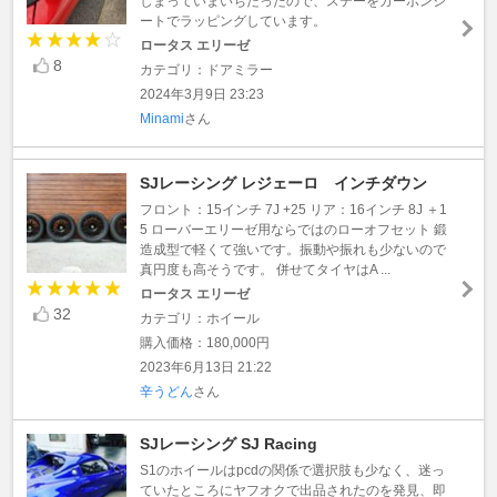
しまっていまいちだったので、ステーをカーボンシ
ートでラッピングしています。
ロータス エリーゼ
8
カテゴリ：ドアミラー
2024年3月9日 23:23
Minami
さん
SJレーシング レジェーロ インチダウン
フロント：15インチ 7J +25 リア：16インチ 8J ＋1
5 ローバーエリーゼ用ならではのローオフセット 鍛
造成型で軽くて強いです。振動や振れも少ないので
真円度も高そうです。 併せてタイヤはA ...
ロータス エリーゼ
32
カテゴリ：ホイール
購入価格：180,000円
2023年6月13日 21:22
辛うどん
さん
SJレーシング SJ Racing
S1のホイールはpcdの関係で選択肢も少なく、迷っ
ていたところにヤフオクで出品されたのを発見、即