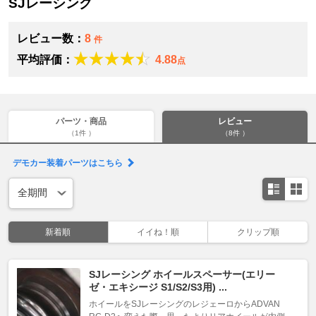
SJレーシング
レビュー数：
8
件
平均評価：
4.88
点
パーツ・商品
レビュー
（1件 ）
（8件 ）
デモカー装着パーツはこちら
新着順
イイね！順
クリップ順
SJレーシング ホイールスペーサー(エリー
ゼ・エキシージ S1/S2/S3用) ...
ホイールをSJレーシングのレジェーロからADVAN