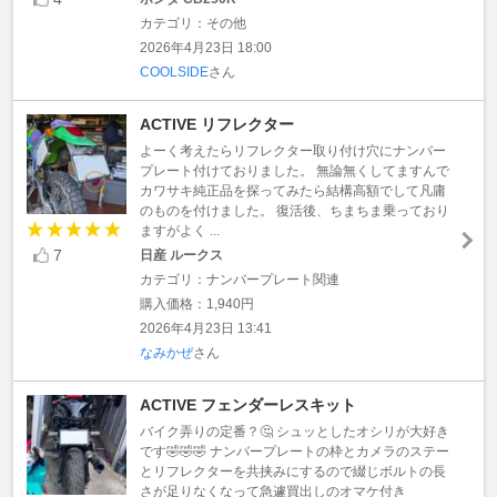
カテゴリ：その他
2026年4月23日 18:00
COOLSIDE
さん
ACTIVE リフレクター
よーく考えたらリフレクター取り付け穴にナンバー
プレート付けておりました。 無論無くしてますんで
カワサキ純正品を探ってみたら結構高額でして凡庸
のものを付けました。 復活後、ちまちま乗っており
ますがよく ...
7
日産 ルークス
カテゴリ：ナンバープレート関連
購入価格：1,940円
2026年4月23日 13:41
なみかぜ
さん
ACTIVE フェンダーレスキット
バイク弄りの定番？🤔 シュッとしたオシリが大好き
です🤣🤣🤣 ナンバープレートの枠とカメラのステー
とリフレクターを共挟みにするので綴じボルトの長
さが足りなくなって急遽買出しのオマケ付き