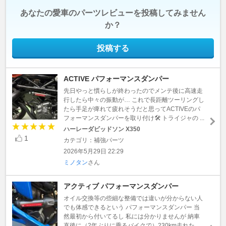
あなたの愛車のパーツレビューを投稿してみません
か？
投稿する
ACTIVE パフォーマンスダンパー
先日やっと慣らしが終わったのでメンテ後に高速走
行したら中々の振動が… これで長距離ツーリングし
たら手足が痺れて疲れそうだと思ってACTIVEのパ
フォーマンスダンパーを取り付け🛠️ トライジャの ...
ハーレーダビッドソン X350
1
カテゴリ：補強パーツ
2026年5月29日 22:29
ミノタン
さん
アクティブ パフォーマンスダンパー
オイル交換等の些細な整備では違いが分からない人
でも体感できるという パフォーマンスダンパー 当
然最初から付いてるし 私には分かりませんが 納車
直後に（2年ぶりに乗るバイクで）230km走れた ...