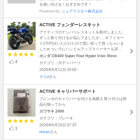
を使い分ける！おすすめです！
Powered by
シュアラスター株式会社
ACTIVE フェンダーレスキット
アクティブのナンバーレスキットを取付しました。
ずっと取り付けるか悩んでましたが......ギフトカー
ド2万円分いただけたので思い切って買っちゃいま
したw ついでにハンドルアップスペーサーも🤣 ...
ホンダ CB400 Super Four Hyper V-tec Revo
4
カテゴリ：ボディパーツ
2026年6月11日 20:00
そらα
さん
ACTIVE キャリパーサポート
ブレンボのキャリパーを付ける為購入 取り付けは部
品が揃ってから
カワサキ Z400
カテゴリ：ブレーキ
2026年6月10日 07:25
1
reisan
さん