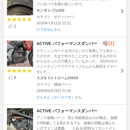
グに比べて右側が寂しいので。
ホンダ レブル250
カテゴリ：ボディパーツ
2026年7月12日 12:11
3
ひで＠やん
さん
[1]
ACTIVE パフォーマンスダンパー
クラッシュガードを付けないので装着しても良かっ
たのだが、今まで付けたことがなく何するものかわ
からなかったので購入していなかった。 2025のVス
トミーティングでアクティブさんから熱烈オファー
をいた ...
8
スズキ Vストローム250SX
カテゴリ：補強パーツ
2026年6月29日 22:56
がんさん（さいさりす）
さん
ACTIVE パフォーマンスダンパー
アンチ振動パーツ。割と高額商品なのが難点。 振動
が5割減してる気がするでも、振動の回数は減らな
いのでそこは愛嬌。 とあるAE86もフロントメン