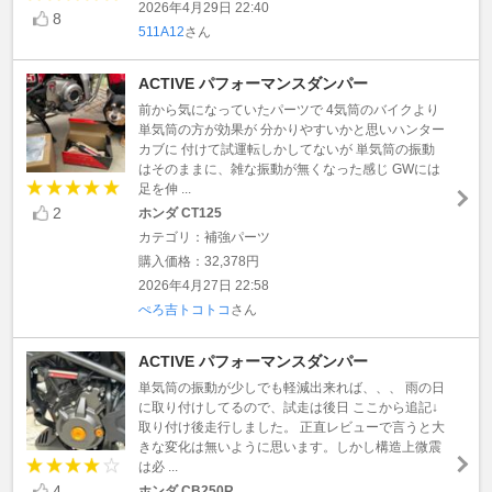
2026年4月29日 22:40
8
511A12
さん
ACTIVE パフォーマンスダンパー
前から気になっていたパーツで 4気筒のバイクより
単気筒の方が効果が 分かりやすいかと思いハンター
カブに 付けて試運転しかしてないが 単気筒の振動
はそのままに、雑な振動が無くなった感じ GWには
足を伸 ...
2
ホンダ CT125
カテゴリ：補強パーツ
購入価格：32,378円
2026年4月27日 22:58
ぺろ吉トコトコ
さん
ACTIVE パフォーマンスダンパー
単気筒の振動が少しでも軽減出来れば、、、 雨の日
に取り付けしてるので、試走は後日 ここから追記↓
取り付け後走行しました。 正直レビューで言うと大
きな変化は無いように思います。しかし構造上微震
は必 ...
4
ホンダ CB250R