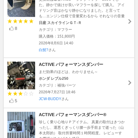
た。静かで抜けが良いマフラーを探して購入。 アイ
ドリング音はかなり静かになりました。と言って
も…エンジン仕様で音量変わるから それなりの音量
日産 スカイラインＧＴ‐Ｒ
8
カテゴリ：マフラー
購入価格：151,800円
2026年8月6日 14:40
白髭?
さん
ACTIVE パフォーマンスダンパー
まだ効果のほどは、わかりません～
ホンダ レブル250
カテゴリ：補強パーツ
2026年7月27日 18:46
JCW-BUDDY
さん
5
ACTIVE パフォーマンスダンパー®
珍しく乗り心地ＵＰアイテム。 真夏の取付はきつか
ったし、運悪くぎっくり腰一歩手前まで逝った（山
本太郎的） 取付所要時間１時間程度。 レビューす