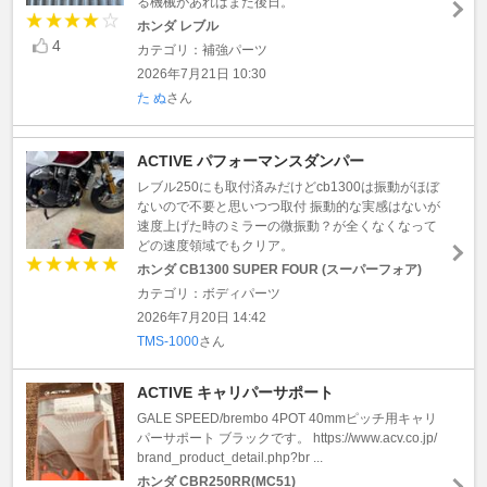
る機械があればまた後日。
ホンダ レブル
4
カテゴリ：補強パーツ
2026年7月21日 10:30
た ぬ
さん
ACTIVE パフォーマンスダンパー
レブル250にも取付済みだけどcb1300は振動がほぼ
ないので不要と思いつつ取付 振動的な実感はないが
速度上げた時のミラーの微振動？が全くなくなって
どの速度領域でもクリア。
ホンダ CB1300 SUPER FOUR (スーパーフォア)
カテゴリ：ボディパーツ
2026年7月20日 14:42
TMS-1000
さん
ACTIVE キャリパーサポート
GALE SPEED/brembo 4POT 40mmピッチ用キャリ
パーサポート ブラックです。 https://www.acv.co.jp/
brand_product_detail.php?br ...
ホンダ CBR250RR(MC51)