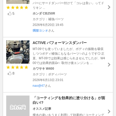
バーにサードダンパー付けて「コレは良い」ってド
リキン ...
5
ホンダ CB250R
カテゴリ：補強パーツ
2026年6月20日 19:45
髑髏ヨシオ
さん
ACTIVE パフォーマンスダンパー
MT-09でも使っていましたが、ボディの振動を吸収
しつつボディ補強にもなるパーツ✨のようです🙄 正
直、MT-09では効果は感じられませんでしたが、W4
00では効果的面👍✨ 取付け後エンジンを ...
カワサキ W400
8
カテゴリ：ボディパーツ
2026年6月13日 23:01
nao@47
さん
「コーティングを効果的に塗り分ける」が面
白い!?
オススメ記事
撥水の違いをうまく利用して効果的にコーティング