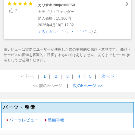
カワサキ Ninja1000SX
2
カテゴリ：フェンダー
購入価格：15,360円
2026年4月18日 17:32
くろぐろ…・゜・。・゜゜・* ...
さん
※レビューは実際にユーザーが使用した際の主観的な感想・意見です。 商品・
サービスの価値を客観的に評価するものではありません。あくまでも一つの参
考としてご活用ください。
<
前へ
｜
1
｜
2
｜
3
｜
4
｜
5
｜
次へ
>
<< 前の5ページ
｜
次の5ページ >>
パーツ・整備
パーツレビュー
整備手帳