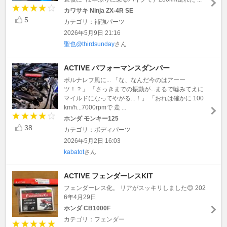
カワサキ Ninja ZX-4R SE
5
カテゴリ：補強パーツ
2026年5月9日 21:16
聖也@thirdsunday
さん
ACTIVE パフォーマンスダンパー
ポルナレフ風に... 「な、なんだ今のはアーー
ツ！？」 「さっきまでの振動が...まるで嘘みてえに
マイルドになってやがる...！」 「おれは確かに 100
km/h...7000rpmで 走 ...
ホンダ モンキー125
38
カテゴリ：ボディパーツ
2026年5月2日 16:03
kabatot
さん
ACTIVE フェンダーレスKIT
フェンダーレス化。 リアがスッキリしました😊 202
6年4月29日
ホンダ CB1000F
カテゴリ：フェンダー