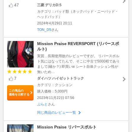
47
三菱 デリカD:5
カテゴリ：パッド類（ネックパッド・ニーパッド・
ヘッドパッド）
2024年4月29日 20:11
TON_D5
さん
Mission Praise REVERSPORT (リバースポ
ルト)
実質…長期使用故のレビューですが。 リバースポル
ト気にはなってたんで、そこに中古で5000程であり
まして(確か？) 即買いw シート自体クッション性が
無いため…
7
ダイハツ ハイゼットトラック
カテゴリ：クッション
この商品の
購入価格：5,000円
価格を比較する
2023年11月22日 07:56
ぷらと
さん
同じ商品のレビュー一覧
Mission Praise リバースポルト