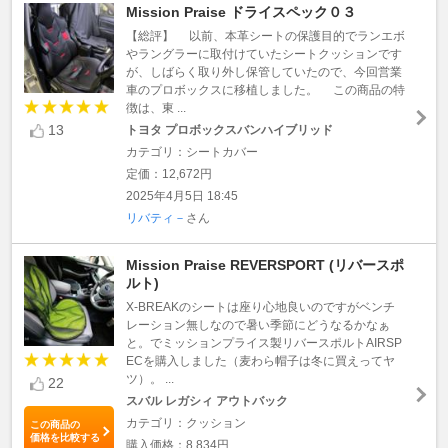
Mission Praise ドライスペック０３
【総評】 以前、本革シートの保護目的でランエボ
やラングラーに取付けていたシートクッションです
が、しばらく取り外し保管していたので、今回営業
車のプロボックスに移植しました。 この商品の特
徴は、東 ...
13
トヨタ プロボックスバンハイブリッド
カテゴリ：シートカバー
定価：12,672円
2025年4月5日 18:45
リバティ－
さん
Mission Praise REVERSPORT (リバースポ
ルト)
X-BREAKのシートは座り心地良いのですがベンチ
レーション無しなので暑い季節にどうなるかなぁ
と。でミッションプライス製リバースポルトAIRSP
ECを購入しました（麦わら帽子は冬に買えってヤ
ツ）。 ...
22
スバル レガシィ アウトバック
カテゴリ：クッション
この商品の
価格を比較する
購入価格：8,834円