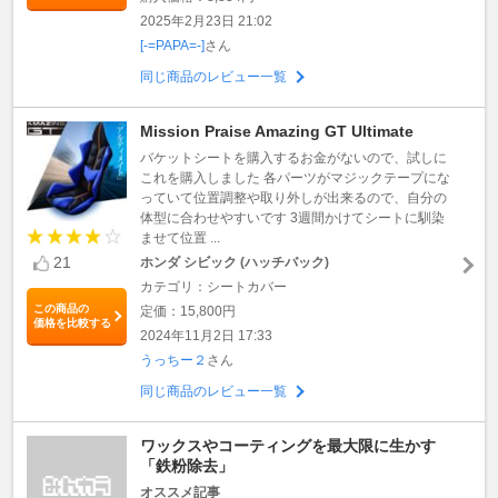
2025年2月23日 21:02
[-=PAPA=-]
さん
同じ商品のレビュー一覧
Mission Praise Amazing GT Ultimate
バケットシートを購入するお金がないので、試しに
これを購入しました 各パーツがマジックテープにな
っていて位置調整や取り外しが出来るので、自分の
体型に合わせやすいです 3週間かけてシートに馴染
ませて位置 ...
21
ホンダ シビック (ハッチバック)
カテゴリ：シートカバー
この商品の
定価：15,800円
価格を比較する
2024年11月2日 17:33
うっちー２
さん
同じ商品のレビュー一覧
ワックスやコーティングを最大限に生かす
「鉄粉除去」
オススメ記事