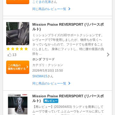
こぐまの兄弟
さん
同じ商品のレビュー一覧
Mission Praise REVERSPORT (リバースポ
ルト)
ミッションプライズの3Dサポートクッションです。
レヴォーグで7年使用しましたが、物持ちが良くヘ
タっていなかったので、フリードでも使用すること
にしました。 身体にフィットし、特に腰や座面の負
担を ...
13
ホンダ フリード
カテゴリ：クッション
この商品の
価格を比較する
2026年5月10日 15:50
SNOW415
さん
同じ商品のレビュー一覧
Mission Praise REVERSPORT (リバースポ
ルト)
【再レビュー】(2026/04/03) ランディを廃車にして
ムーヴで使っていて ふとムーヴをノーマルに戻して