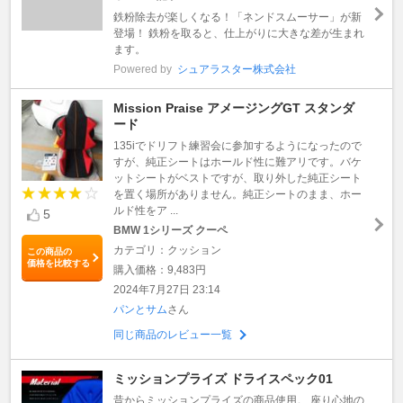
鉄粉除去が楽しくなる！「ネンドスムーサー」が新
登場！ 鉄粉を取ると、仕上がりに大きな差が生まれ
ます。
Powered by
シュアラスター株式会社
Mission Praise アメージングGT スタンダ
ード
135iでドリフト練習会に参加するようになったので
すが、純正シートはホールド性に難アリです。バケ
ットシートがベストですが、取り外した純正シート
を置く場所がありません。純正シートのまま、ホー
ルド性をア ...
5
BMW 1シリーズ クーペ
カテゴリ：クッション
この商品の
価格を比較する
購入価格：9,483円
2024年7月27日 23:14
パンとサム
さん
同じ商品のレビュー一覧
ミッションプライズ ドライスペック01
昔からミッションプライズの商品使用。 座り心地の