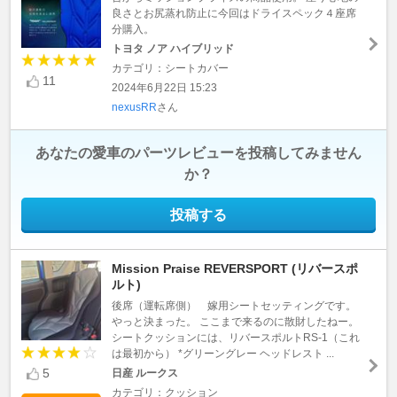
良さとお尻蒸れ防止に今回はドライスペック４座席
分購入。
トヨタ ノア ハイブリッド
カテゴリ：シートカバー
11
2024年6月22日 15:23
nexusRR
さん
あなたの愛車のパーツレビューを投稿してみません
か？
投稿する
Mission Praise REVERSPORT (リバースポ
ルト)
後席（運転席側） 嫁用シートセッティングです。
やっと決まった。 ここまで来るのに散財したねー。
シートクッションには、リバースポルトRS-1（これ
は最初から） *グリーングレー ヘッドレスト ...
5
日産 ルークス
カテゴリ：クッション