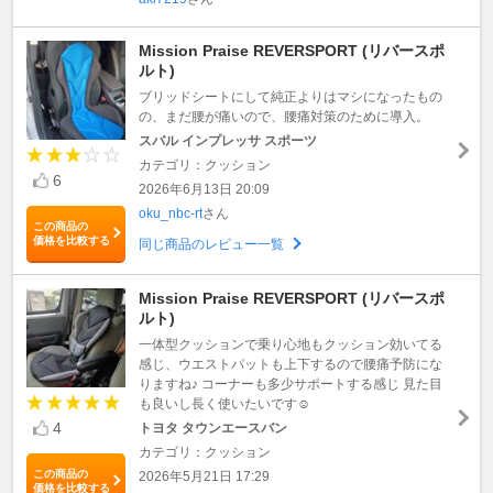
Mission Praise REVERSPORT (リバースポ
ルト)
ブリッドシートにして純正よりはマシになったもの
の、まだ腰が痛いので、腰痛対策のために導入。
スバル インプレッサ スポーツ
カテゴリ：クッション
6
2026年6月13日 20:09
oku_nbc-rt
さん
この商品の
価格を比較する
同じ商品のレビュー一覧
Mission Praise REVERSPORT (リバースポ
ルト)
一体型クッションで乗り心地もクッション効いてる
感じ、ウエストパットも上下するので腰痛予防にな
りますね♪ コーナーも多少サポートする感じ 見た目
も良いし長く使いたいです☺️
4
トヨタ タウンエースバン
カテゴリ：クッション
この商品の
2026年5月21日 17:29
価格を比較する