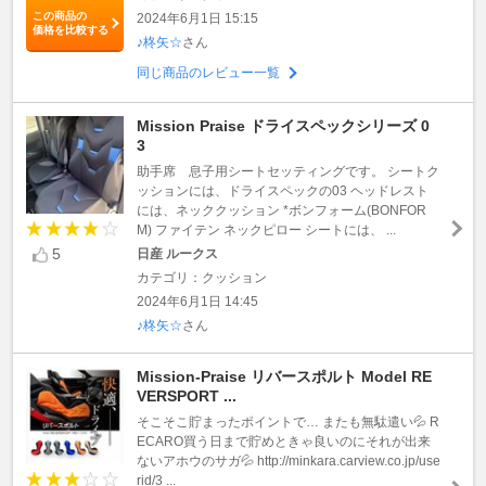
この商品の
2024年6月1日 15:15
価格を比較する
♪柊矢☆
さん
同じ商品のレビュー一覧
Mission Praise ドライスペックシリーズ 0
3
助手席 息子用シートセッティングです。 シートク
ッションには、ドライスペックの03 ヘッドレスト
には、ネッククッション *ボンフォーム(BONFOR
M) ファイテン ネックピロー シートには、 ...
5
日産 ルークス
カテゴリ：クッション
2024年6月1日 14:45
♪柊矢☆
さん
Mission-Praise リバースポルト Model RE
VERSPORT ...
そこそこ貯まったポイントで… またも無駄遣い💦 R
ECARO買う日まで貯めときゃ良いのにそれが出来
ないアホウのサガ💦 http://minkara.carview.co.jp/use
rid/3 ...