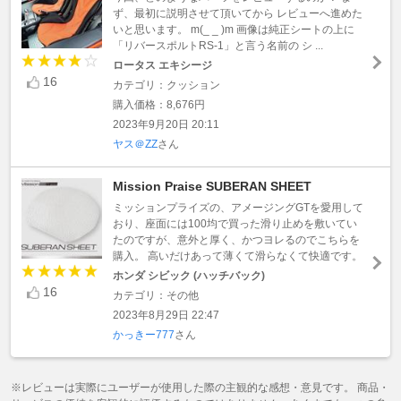
ず、最初に説明させて頂いてから レビューへ進めた
いと思います。 m(_ _ )m 画像は純正シートの上に
「リバースポルトRS‐1」と言う名前の シ ...
ロータス エキシージ
16
カテゴリ：クッション
購入価格：8,676円
2023年9月20日 20:11
ヤス＠ZZ
さん
Mission Praise SUBERAN SHEET
ミッションプライズの、アメージングGTを愛用して
おり、座面には100均で買った滑り止めを敷いてい
たのですが、意外と厚く、かつヨレるのでこちらを
購入。 高いだけあって薄くて滑らなくて快適です。
ホンダ シビック (ハッチバック)
16
カテゴリ：その他
2023年8月29日 22:47
かっきー777
さん
※レビューは実際にユーザーが使用した際の主観的な感想・意見です。 商品・