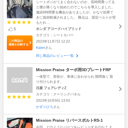
シートポジがうまく合わないのか、長時間乗ってる
と腰が痛くなり始めたのでこちらを導入しました。
連続6時間乗る機会がありましたが、かなり効果て
きに負担軽減されました。 難点は、固定ベルトが背
もたれ ...
5
ホンダ アコードハイブリッド
カテゴリ：シートカバー
この商品の
2023年11月7日 12:22
価格を比較する
Kaien
さん
同じ商品のレビュー一覧
Mission Praise ターボ用3DプレートFRP
一体型で、形状が、車体に合わせられ 隙間無く 取
り付けられます。
日産 フェアレディZ
カテゴリ：クーリングパネル
2023年10月9日 13:03
かず☆ひろ
さん
Mission Praise リバースポルトRS‐1
今回、どのようなパーツをレビューするのか？ ま