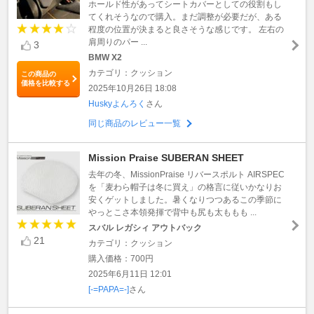
ホールド性があってシートカバーとしての役割もし
てくれそうなので購入。まだ調整が必要だが、ある
程度の位置が決まると良さそうな感じです。 左右の
肩周りのパー ...
3
BMW X2
カテゴリ：クッション
この商品の
価格を比較する
2025年10月26日 18:08
Huskyよんろく
さん
同じ商品のレビュー一覧
Mission Praise SUBERAN SHEET
去年の冬、MissionPraise リバースポルト AIRSPEC
を「麦わら帽子は冬に買え」の格言に従いかなりお
安くゲットしました。暑くなりつつあるこの季節に
やっとこさ本領発揮で背中も尻も太ももも ...
スバル レガシィ アウトバック
21
カテゴリ：クッション
購入価格：700円
2025年6月11日 12:01
[-=PAPA=-]
さん