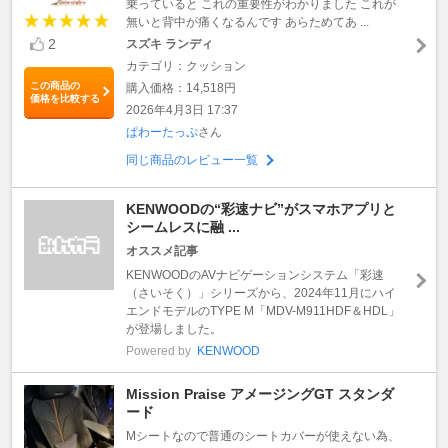
乗っていると これの重要性がわかりました これが
無いと背中が痛くなるんです あらためてあ ...
2
スズキ ランディ
カテゴリ：クッション
この商品の
購入価格：14,518円
価格を比較する
2026年4月3日 17:37
ぱわーたっぷ
さん
同じ商品のレビュー一覧
KENWOODの“彩速ナビ”がスマホアプリと
シームレスに融 ...
オススメ記事
KENWOODのAVナビゲーションシステム「彩速
（さいそく）」シリーズから、2024年11月にハイ
エンドモデルのTYPE M「MDV-M911HDF＆HDL」
が登場しました。
Powered by
KENWOOD
Mission Praise アメージングGT スタンダ
ード
Mシートなので普通のシートカバーが使えない為、