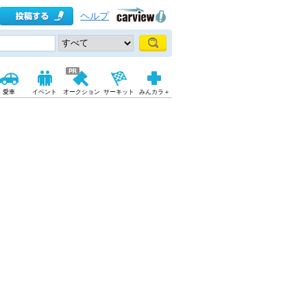
ヘルプ
愛車
イベント
オークション
サーキット
みんカラ＋