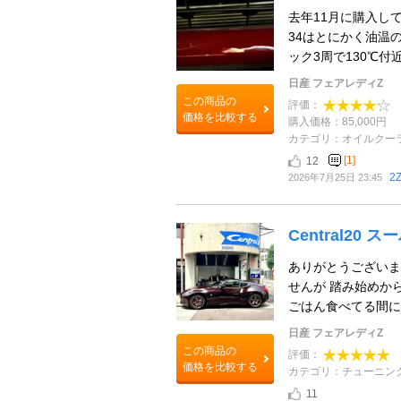
去年11月に購入し
34はとにかく油温
ック3周で130℃付
日産 フェアレディZ
この商品の
評価：
価格を比較する
購入価格：85,000円
カテゴリ：オイルクー
[1]
12
2
2026年7月25日 23:45
Central20
ありがとうございま
せんが 踏み始めか
ごはん食べてる間に仕
日産 フェアレディZ
この商品の
評価：
価格を比較する
カテゴリ：チューニング
11