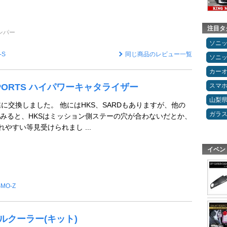
注目タ
ンパー
ソニ
-S
同じ商品のレビュー一覧
ソニ
カー
 Z-SPORTS ハイパワーキャタライザー
スマ
山梨
媒に交換しました。 他にはHKS、SARDもありますが、他の
ガラ
みると、HKSはミッション側ステーの穴が合わないだとか、
れやすい等見受けられまし ...
イベン
SMO-Z
 オイルクーラー(キット)