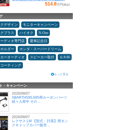
514.8
万円
(税込)
グ
ックデザイン
モニターキャンペーン
ックプラス
ハイオク
N-One
オーディオ専門店
愛車記念日
ホホルダー
ホンダ・スーパードリーム
県カーオーディオ
スピーカー取付
ＧＲ86
スコーティング
もっと見る
ト・キャンペーン
2026/08/07
ABARTH595,695用カーボンパーツ
続々入荷中 その ...
2026/08/07
レクサス LM 【型式：15系】用タン
クキャップカバー販売 ...