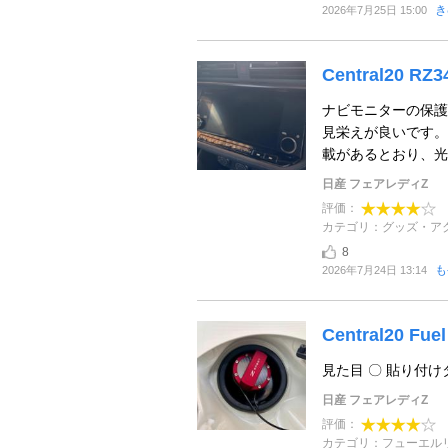
き
2026年7月25日 15:00
Central20 RZ34
ナビモニターの保護
見栄えが良いです。
載があるとおり、光の
日産 フェアレディZ
評価：
カテゴリ：グッズ・ア
8
も
2026年7月24日 13:14
Central20 Fuel
見た目 〇 貼り付
日産 フェアレディZ
評価：
カテゴリ：フューエル