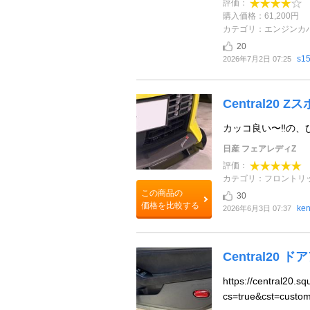
評価：
購入価格：61,200円
カテゴリ：エンジンカ
20
s1
2026年7月2日 07:25
Central20
カッコ良い〜‼️の、
日産 フェアレディZ
評価：
カテゴリ：フロントリ
この商品の
30
価格を比較する
ke
2026年6月3日 07:37
Central20
https://central20
cs=true&cst=cu