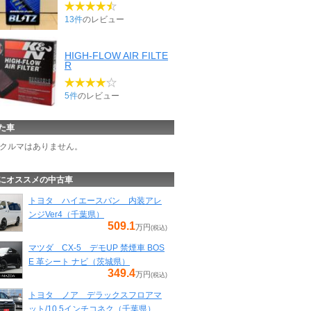
13件
のレビュー
HIGH-FLOW AIR FILTE
R
5件
のレビュー
た車
クルマはありません。
にオススメの中古車
トヨタ ハイエースバン 内装アレ
ンジVer4（千葉県）
509.1
万円
(税込)
マツダ CX-5 デモUP 禁煙車 BOS
E 革シート ナビ（茨城県）
349.4
万円
(税込)
トヨタ ノア デラックスフロアマ
ット/10.5インチコネク（千葉県）