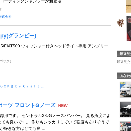
コーティングシャンプーが新登場
事
株式会社
umpy(グランピー)
5,695/FIAT500 ウィッシャー付きヘッドライト専用 アングリー
最近見
チバック）
最近見た
あなた
ＯＣＫ音 ｂｙ Ｃｒａｆｔ ...
 Zスポーツ フロントGノーズ
NEW
録用です。 セントラル33zGノーズバンパー。 見る角度によ
がとても良いです。 作りもシッカリしていて強度もありそうで
が好きな方はとても良 ...