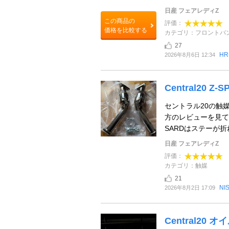
日産 フェアレディZ
この商品の
評価：
価格を比較する
カテゴリ：フロントバ
27
HR
2026年8月6日 12:34
Central20
セントラル20の触
方のレビューを見て
SARDはステーが折
日産 フェアレディZ
評価：
カテゴリ：触媒
21
NI
2026年8月2日 17:09
Central20