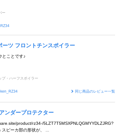
バー
5RZ34
 Zスポーツ フロントチンスポイラー
ひとことです♪
ップ・ハーフスポイラー
nken_RZ34
同じ商品のレビュー一覧
 ドアアンダープロテクター
.square.site/product/rz34-/5LZT7T5MSXPNLQGMYYDLZJRG?
stom スピーカ部の形状が、 ...