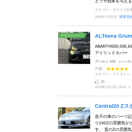
とツヤ効果を与える
カテゴリ：オススメ記
晴香堂
2026年7月31日
ALTeena Gr
デモカーパーツ
ABARTH500,59
アイリッドカバー
アバルト 695 （ハッ
評価：
カテゴリ：アイライン
31
Ｌ
2025年2月13日 18:54
Central20
息子の車のパーツ記
り240Zの雰囲気
す。 昔のZの雰囲気