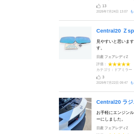
13
も
2026年7月24日 13:07
Central20 Ｚsp
見やすいと思います
す。
日産 フェアレディZ
評価：
カテゴリ：ドアミラー
3
も
2026年7月22日 09:47
Central20
お手軽にエンジンル
ーにしました。
日産 フェアレディZ