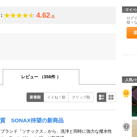
マイペ
4.62
：
点
ログ
様々
レビュー
（358件 ）
人気パ
新着順
イイね！順
クリップ順
質 SONAX待望の新商品
ケアブランド「ソナックス」から、洗浄と同時に強力な撥水性