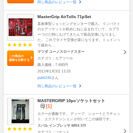
同じ商品のレビュー一覧
MasterGrip AirTolls 71pSet
某倉庫型ショッピングセンターで購入。 インパクト
のエアソケットが斜めにねじ込まれていて、カプラ
ーつけた時にもげてきたんで新品交換になりまし
た。 これでタイヤ交換が楽になります。ミュインっ
て緩めら ...
マツダ ユーノスロードスター
この商品の
カテゴリ：エアツール
価格を比較する
購入価格：7,480円
2012年2月3日 13:20
yuk6240
さん
同じ商品のレビュー一覧
MASTERGRIP 10pcソケットセット
[1]
カラーが素敵です。 ディープ、ショートとラチェッ
ト、エクステンション が付いてこの値段です。
スバル インプレッサ WRX STI
カテゴリ：ソケット