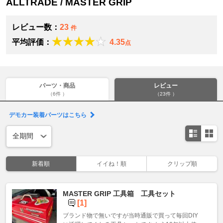
ALLTRADE / MASTER GRIP
レビュー数：
23
件
平均評価：
4.35
点
パーツ・商品
レビュー
（6件 ）
（23件 ）
デモカー装着パーツはこちら
新着順
イイね！順
クリップ順
MASTER GRIP 工具箱 工具セット
[1]
ブランド物で無いですが当時通販で買って毎回DIY