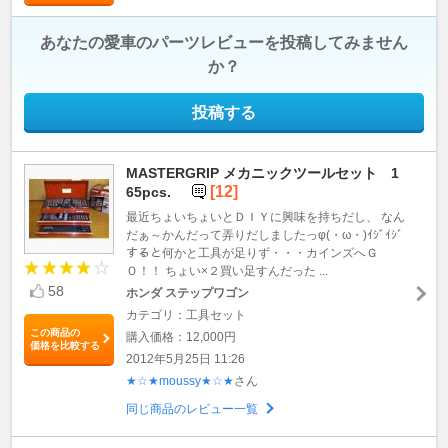
あなたの愛車のパーツレビューを投稿してみません
か？
投稿する
MASTERGRIP メカニックツールセット 1
[12]
65pcs.
最近ちょいちょいとＤＩＹに興味を持ちだし、 なん
だぁ～かんだって弄りだしましたっφ(・ω・)ｲｼﾞｲｼﾞ
すると何かと工具が足りず・・・カインズへＧ
Ｏ！！ ちょい×２買い足すんだった ...
58
ホンダ ステップワゴン
カテゴリ：工具セット
この商品の
購入価格：12,000円
価格を比較する
2012年5月25日 11:26
★☆★moussy★☆★
さん
同じ商品のレビュー一覧