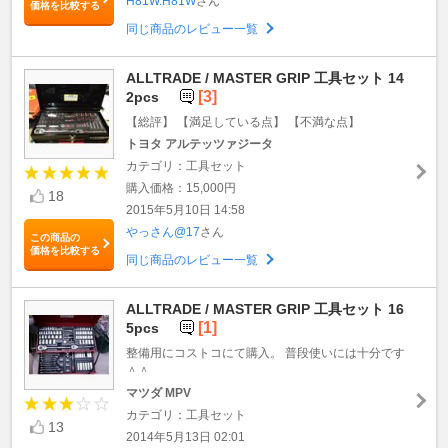
H81W.H81W
さん
価格を比較する
同じ商品のレビュー一覧
ALLTRADE / MASTER GRIP 工具セット 14
[3]
2pcs
【総評】 【満足している点】 【不満な点】
トヨタ アルテッツァジータ
カテゴリ：工具セット
購入価格：15,000円
18
2015年5月10日 14:58
やっさん@17
さん
この商品の
価格を比較する
同じ商品のレビュー一覧
ALLTRADE / MASTER GRIP 工具セット 16
[1]
5pcs
整備用にコストコにて購入。 普段使いには十分です
＾＾
マツダ MPV
カテゴリ：工具セット
13
2014年5月13日 02:01