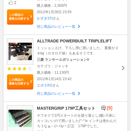
2
購入価格：2,300円
2012年1月28日 23:55
この商品の
かずきSTI
さん
価格を比較する
同じ商品のレビュー一覧
ALLTRADE POWERBUILT TRIPLELIFT
ミッション上げ、下ろし用に買いました。 重量が３
８kg（カタログ値）もあるそうです。
三菱 ランサーエボリューションV
カテゴリ：ジャッキ
購入価格：11,130円
2012年1月14日 23:42
この商品の
価格を比較する
エボ５RS
さん
同じ商品のレビュー一覧
[9]
MASTERGRIP 179P工具セット
ヤフオクで1円スタートのを競り落とし(爆) 只単に
カッコいいので買いました(^-^)v インチは使わんだ
ろうなぁ～(>.<)y-~ 訂正 179Pでした。