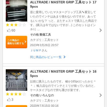
ALLTRADE / MASTER GRIP 工具セット 17
9pcs
昔に愛用していたマスターグリップ工具🔧重宝して
いたのでインチはあまり使わないのですが、あって
もいいかな？ っと、またチェストで購入した商品で
す。(購入は今ではないですが…) このセットはイン
チ/ミ ...
60
その他 整備工具
カテゴリ：工具セット
この商品の
価格を比較する
2023年3月26日 20:57
ＪＵＭＰ
さん
同じ商品のレビュー一覧
ALLTRADE / MASTER GRIP 工具セット 16
5pcs
以前に購入したものです。 確か165pcだったかと＾
＾； 輸入品なのでインチとミリが揃っているのと、
ケースタイプなので持ち運びが楽です。
その他 いろんなの
3
カテゴリ：工具セット
2020年7月15日 00:16