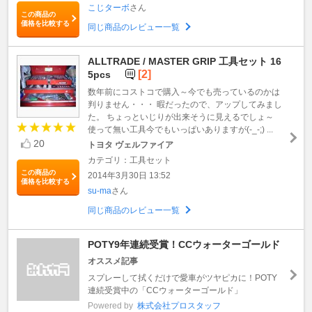
こじターボ
さん
この商品の
価格を比較する
同じ商品のレビュー一覧
ALLTRADE / MASTER GRIP 工具セット 16
[2]
5pcs
数年前にコストコで購入～今でも売っているのかは
判りません・・・ 暇だったので、アップしてみまし
た。 ちょっといじりが出来そうに見えるでしょ～
使って無い工具今でもいっぱいありますが(-_-;) ...
20
トヨタ ヴェルファイア
カテゴリ：工具セット
この商品の
2014年3月30日 13:52
価格を比較する
su-ma
さん
同じ商品のレビュー一覧
POTY9年連続受賞！CCウォーターゴールド
オススメ記事
スプレーして拭くだけで愛車がツヤピカに！POTY
連続受賞中の「CCウォーターゴールド」
Powered by
株式会社プロスタッフ