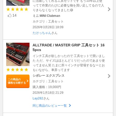
に活躍してくれる工具セットです もう10年以上使
ってて作業のたびに必要な物を買い足してるので入
りきらなくなってきました😅
14
ミニ MINI Clubman
カテゴリ：工具セット
2026年3月28日 18:09
たけっちゃん
さん
ALLTRADE / MASTER GRIP 工具セット 16
5pcs
インチ工具が欲しかったので 工具セットで買いまし
た ただ、サイズはほとんどミリだったのであまり使
ってません笑 たまに所々インチが登場するなーとお
もいながら、車弄ってます
シボレー エクスプレス
この商品の
カテゴリ：工具セット
価格を比較する
購入価格：19,000円
2026年1月18日 21:29
Lay282
さん
同じ商品のレビュー一覧