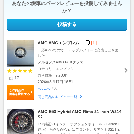
あなたの愛車のパーツレビューを投稿してみません
か？
投稿する
[1]
AMG AMGエンブレム
一応AMGなので… アップルツリーに交換しときま
した
メルセデスAMG GLBクラス
カテゴリ：エンブレム
購入価格：9,900円
17
2026年5月17日 16:51
koutake
さん
この商品の
価格を比較する
同じ商品のレビュー一覧
AMG E53 Hybrid AMG Rims 21 inch W214
S2 ...
E53純正21インチ オプションホイール（Edition1
純正） 当然ながらETはフロント、リアともS214 E