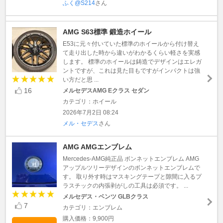
ふく@S214
さん
AMG S63標準 鍛造ホイール
E53に元々付いていた標準のホイールから付け替え
て走り出した時から違いがわかるくらい軽さを実感
します。 標準のホイールは鋳造でデザインはエレガ
ントですが、これは見た目もですがインパクトは強
い方だと思 ...
16
メルセデスAMG Eクラス セダン
カテゴリ：ホイール
2026年7月2日 08:24
メル・セデス
さん
AMG AMGエンブレム
Mercedes-AMG純正品 ボンネットエンブレム AMG
アップルツリーデザインのボンネットエンブレムで
す。 取り外す時はマスキングテープと隙間に入るプ
ラスチックの内張剥がしの工具は必須です。 ...
メルセデス・ベンツ GLBクラス
7
カテゴリ：エンブレム
購入価格：9,900円