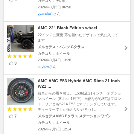
カテゴリ：その他
2026年8月5日 06:50
yyasuka1
さん
AMG 22” Black Edition wheel
22インチに変更 落ち着いたデザインで気に入って
ます
メルセデス・ベンツ Gクラス
カテゴリ：ホイール
2026年8月4日 13:28
9
seylow
さん
AMG AMG E53 Hybrid AMG Rims 21 inch
W21 ...
前車からの履き替え。 E53純正21インチ オプショ
ンホイール（Edition1純正） 当然ながらETはフロン
ト、リアともS214 E53にマッチングしています。
ディーラーでしか扱わないだろうし、 ...
7
メルセデスAMG Eクラス ステーションワゴン
カテゴリ：ホイール
2026年7月9日 12:14