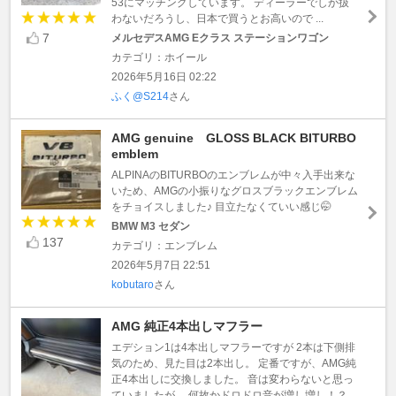
53にマッチングしています。 ディーラーでしか扱
わないだろうし、日本で買うとお高いので ...
7
メルセデスAMG Eクラス ステーションワゴン
カテゴリ：ホイール
2026年5月16日 02:22
ふく@S214
さん
AMG genuine GLOSS BLACK BITURBO
emblem
ALPINAのBITURBOのエンブレムが中々入手出来な
いため、AMGの小振りなグロスブラックエンブレム
をチョイスしました♪ 目立たなくていい感じ🤭
BMW M3 セダン
137
カテゴリ：エンブレム
2026年5月7日 22:51
kobutaro
さん
AMG 純正4本出しマフラー
エデション1は4本出しマフラーですが 2本は下側排
気のため、見た目は2本出し。 定番ですが、AMG純
正4本出しに交換しました。 音は変わらないと思っ
ていましたが、 何故かドロドロ音が増し増し！？