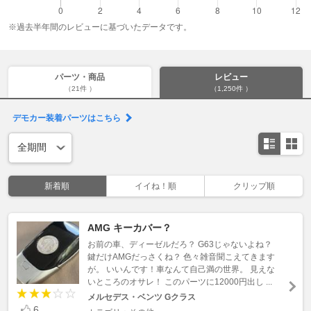
※過去半年間のレビューに基づいたデータです。
パーツ・商品
レビュー
（21件 ）
（1,250件 ）
デモカー装着パーツはこちら
新着順
イイね！順
クリップ順
AMG キーカバー？
お前の車、ディーゼルだろ？ G63じゃないよね？
鍵だけAMGだっさくね？ 色々雑音聞こえてきます
が。 いいんです！車なんて自己満の世界。 見えな
いところのオサレ！ このパーツに12000円出し ...
メルセデス・ベンツ Gクラス
6