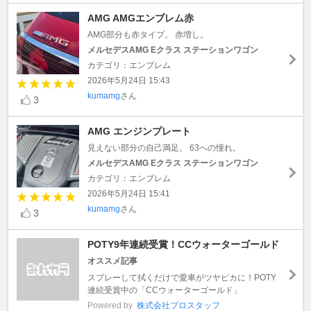
AMG AMGエンブレム赤
AMG部分も赤タイプ。 赤増し。
メルセデスAMG Eクラス ステーションワゴン
カテゴリ：エンブレム
2026年5月24日 15:43
kumamg
さん
3
AMG エンジンプレート
見えない部分の自己満足。 63への憧れ。
メルセデスAMG Eクラス ステーションワゴン
カテゴリ：エンブレム
2026年5月24日 15:41
kumamg
さん
3
POTY9年連続受賞！CCウォーターゴールド
オススメ記事
スプレーして拭くだけで愛車がツヤピカに！POTY
連続受賞中の「CCウォーターゴールド」
Powered by
株式会社プロスタッフ