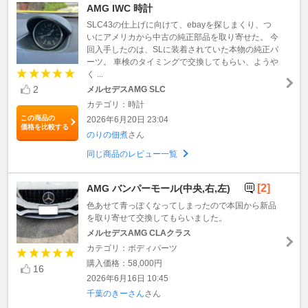
AMG IWC 時計
SLC43の仕上げに向けて、ebayを探しまくり、つ
いにアメリカから中古の純正部品を取り寄せた。 今
回入手したのは、SLに装着されていた本物の純正パ
ーツ。 車検のタイミングで交換してもらい、ようや
く ...
2
メルセデスAMG SLC
カテゴリ：時計
この商品の
2026年6月20日 23:04
価格を比較する
のりの佃煮
さん
同じ商品のレビュー一覧
[2]
AMG バンパーモール(中央,右,左)
色あせて青っぽくなってしまったので本国から新品
を取り寄せて交換してもらいました。
メルセデスAMG CLAクラス
カテゴリ：ボディパーツ
購入価格：58,000円
16
2026年6月16日 10:45
千葉のきーさん
さん