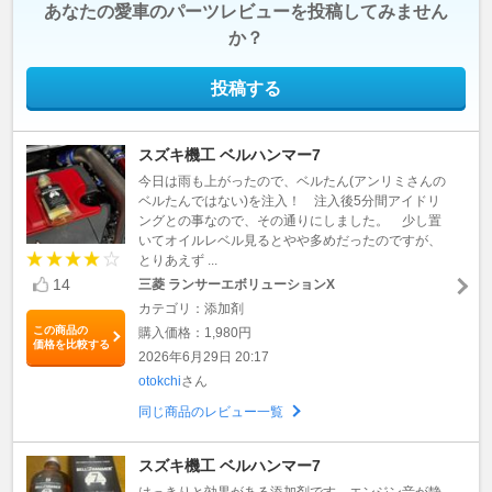
あなたの愛車のパーツレビューを投稿してみません
か？
投稿する
スズキ機工 ベルハンマー7
今日は雨も上がったので、ベルたん(アンリミさんの
ベルたんではない)を注入！ 注入後5分間アイドリ
ングとの事なので、その通りにしました。 少し置
いてオイルレベル見るとやや多めだったのですが、
とりあえず ...
14
三菱 ランサーエボリューションX
カテゴリ：添加剤
この商品の
購入価格：1,980円
価格を比較する
2026年6月29日 20:17
otokchi
さん
同じ商品のレビュー一覧
スズキ機工 ベルハンマー7
はっきりと効果がある添加剤です。エンジン音が静