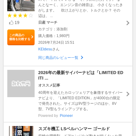
んとなーく、エンジン音の雑音は、 小さくなったき
がします。 吹け上がりとか、トルクとか？ その
辺は、 ...
19
日産 マーチ
カテゴリ：添加剤
この商品の
購入価格：1,980円
価格を比較する
2026年7月24日 15:51
KEIdesu
さん
同じ商品のレビュー一覧
2026年の最新サイバーナビは「LIMITED ED
ITI ...
オススメ記事
40周年を迎えたカロッツェリアを象徴するサイバー
ナビより、「LIMITED EDITION」が4000台の限定
で発売された。サイズは9V型ラージのほか、8V
型、7V型もラインアップする。
Powered by
Pioneer
スズキ機工 LSベルハンマー ゴールド
究極の潤滑剤。ドアヒンジなど動きが鈍くなった箇