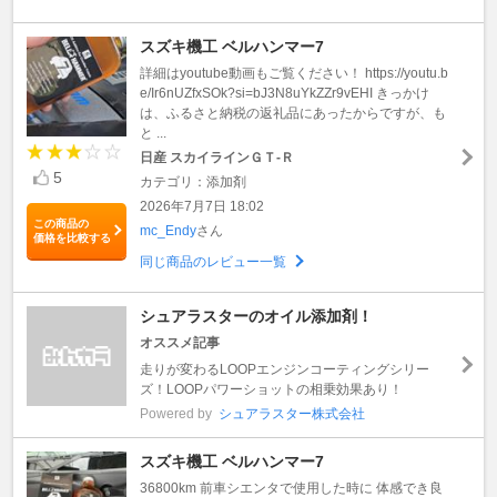
スズキ機工 ベルハンマー7
詳細はyoutube動画もご覧ください！ https://youtu.b
e/Ir6nUZfxSOk?si=bJ3N8uYkZZr9vEHI きっかけ
は、ふるさと納税の返礼品にあったからですが、も
と ...
日産 スカイラインＧＴ‐Ｒ
5
カテゴリ：添加剤
2026年7月7日 18:02
この商品の
mc_Endy
さん
価格を比較する
同じ商品のレビュー一覧
シュアラスターのオイル添加剤！
オススメ記事
走りが変わるLOOPエンジンコーティングシリー
ズ！LOOPパワーショットの相乗効果あり！
Powered by
シュアラスター株式会社
スズキ機工 ベルハンマー7
36800km 前車シエンタで使用した時に 体感でき良