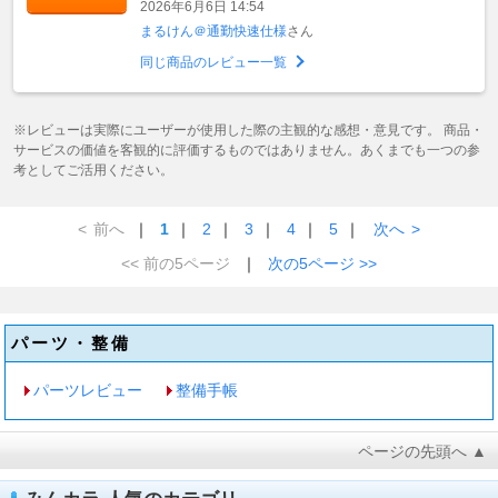
2026年6月6日 14:54
まるけん＠通勤快速仕様
さん
同じ商品のレビュー一覧
※レビューは実際にユーザーが使用した際の主観的な感想・意見です。 商品・
サービスの価値を客観的に評価するものではありません。あくまでも一つの参
考としてご活用ください。
<
前へ
｜
1
｜
2
｜
3
｜
4
｜
5
｜
次へ
>
<< 前の5ページ
｜
次の5ページ >>
パーツ・整備
パーツレビュー
整備手帳
ページの先頭へ ▲