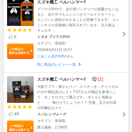
スズキ機工 ベルハンマー7
プリウスPHVで、走行用バッテリーの残量がなくな
ると、走行中でもエンジンがコールドスタートし、
エンジンに負担がかかることが想像できます。 エン
ジンオイル交換後に毎回入れています。注入後は、
キュルキ ...
6
トヨタ プリウスPHV
カテゴリ：添加剤
この商品の
2026年6月12日 10:57
価格を比較する
たあくん@ZVW52
さん
同じ商品のレビュー一覧
[1]
スズキ機工 ベルハンマー7
大阪マフラ－屋さんリバ－ス☆さっき－チャンネル
のガチ検証及びレストアGTさんの検証を参考にし
て、モノタロウにて購入です。 ボトルと色観る
と・・・ 俺だけでしょうか？？ 交換、注入日付及
び距離記入ステ ...
48
スバル レヴォーグ
カテゴリ：添加剤
この商品の
購入価格：2,798円
価格を比較する