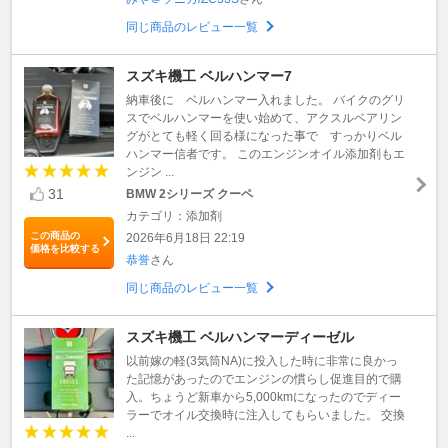
同じ商品のレビュー一覧
スズキ機工 ベルハンマー7
納車後に ベルハンマー入れました。 バイクのグリ
スでベルハンマーを使い始めて、アクスルベアリン
グがとても軽く回る様になった事で すっかりベル
ハンマー信者です。 このエンジンオイル添加剤もエ
ンジン ...
31
BMW 2シリーズ クーペ
カテゴリ：添加剤
この商品の
2026年6月18日 22:19
価格を比較する
恭誉
さん
同じ商品のレビュー一覧
スズキ機工 ベルハンマーディーゼル
以前嫁の軽(3気筒NA)に投入した時に非常に良かっ
た記憶があったのでエンジンの慣らし促進目的で購
入。ちょうど新車から5,000kmになったのでディー
ラーでオイル交換時に注入してもらいました。 交換
...