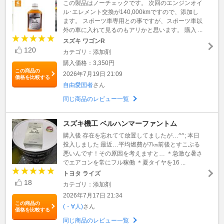
この製品はノーチェックです。 次回のエンジンオイ
ル･エレメント交換が140,000kmですので、添加し
ます。 スポーツ車専用との事ですが、スポーツ車以
外の車に入れて見るのもアリかと思います。 購入 ...
スズキ ワゴンR
120
カテゴリ：添加剤
購入価格：3,350円
この商品の
2026年7月19日 21:09
価格を比較する
自由愛国者
さん
同じ商品のレビュー一覧
スズキ機工 ベルハンマーファントム
購入後 存在を忘れてて放置してましたが…^^; 本日
投入しました 最近…平均燃費が7㎞前後とすこぶる
悪いんです！その原因を考えますと… ＊急激な暑さ
でエアコンを常にフル稼働 ＊夏タイヤを16 ...
トヨタ ライズ
18
カテゴリ：添加剤
2026年7月17日 21:34
この商品の
(・∀人)
さん
価格を比較する
同じ商品のレビュー一覧