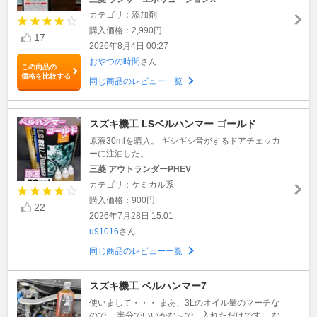
カテゴリ：添加剤
購入価格：2,990円
17
2026年8月4日 00:27
おやつの時間
さん
この商品の
価格を比較する
同じ商品のレビュー一覧
スズキ機工 LSベルハンマー ゴールド
原液30mlを購入。 ギシギシ音がするドアチェッカ
ーに注油した。
三菱 アウトランダーPHEV
カテゴリ：ケミカル系
購入価格：900円
22
2026年7月28日 15:01
u91016
さん
同じ商品のレビュー一覧
スズキ機工 ベルハンマー7
使いまして・・・ まあ、3Lのオイル量のマーチな
ので、 半分でいいかな～で、入れただけです。 な