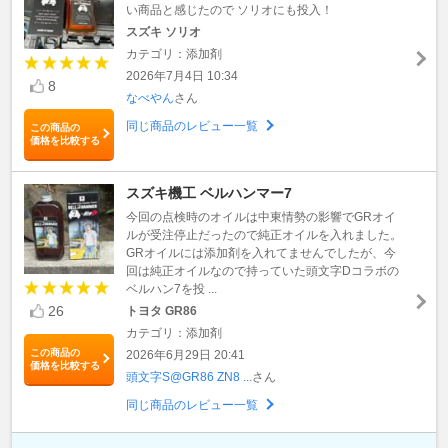
い商品と感じたので ソリオにも投入！
スズキ ソリオ
カテゴリ：添加剤
2026年7月4日 10:34
8
なべやん
さん
同じ商品のレビュー一覧
この商品の
価格を比較する
スズキ機工 ベルハンマー7
今回の点検時のオイルは中東情勢の影響でGRオイ
ルが受注停止だったので純正オイルを入れました。
GRオイルには添加剤を入れてませんでしたが、今
回は純正オイルなので持っていた頭文字Dコラボの
ベルハン7を投 ...
26
トヨタ GR86
カテゴリ：添加剤
この商品の
2026年6月29日 20:41
価格を比較する
頭文字S@GR86 ZN8 ...
さん
同じ商品のレビュー一覧