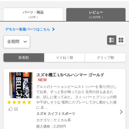
パーツ・商品
レビュー
（10件 ）
（1,525件 ）
デモカー装着パーツはこちら
新着順
イイね！順
クリップ順
スズキ機工 LSベルハンマー ゴールド
NEW
アルミのトーションビームストッパーを 取り付けし
て以来、ずっと音が鳴っており 近所の目もあるた
め、試しに使ってみた。 ストッパーとブッシュの間
や干渉しそうな 場所にスプレーして少し動かした後
に 走 ...
11
スズキ スイフトスポーツ
カテゴリ：ケミカル系
購入価格：2,200円