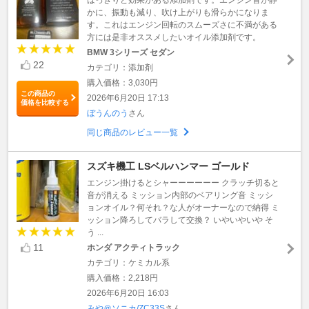
かに、振動も減り、吹け上がりも滑らかになりま
す。これはエンジン回転のスムーズさに不満がある
方には是非オススメしたいオイル添加剤です。
BMW 3シリーズ セダン
22
カテゴリ：添加剤
購入価格：3,030円
この商品の
2026年6月20日 17:13
価格を比較する
ぼうんのう
さん
同じ商品のレビュー一覧
スズキ機工 LSベルハンマー ゴールド
エンジン掛けるとシャーーーーーー クラッチ切ると
音が消える ミッション内部のベアリング音 ミッシ
ョンオイル？何それ？な人がオーナーなので納得 ミ
ッション降ろしてバラして交換？ いやいやいや そ
う ...
11
ホンダ アクティトラック
カテゴリ：ケミカル系
購入価格：2,218円
2026年6月20日 16:03
みや＠ソニカ/ZC33S
さん