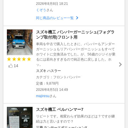
2026年8月8日 18:21
くぞう
さん
同じ商品のレビュー一覧
スズキ機工 バンパーガーニッシュ(フォグラ
ンプ取付用)フロント用
車両を中古で購入したときに、バンパーもアンダー
ガーニッシュもリアバンパーガーニッシュもすべて
ホワイトに交換済みでした。が、56歳のジジイが乗
るには若向きすぎるので純正色に戻しました。ホ
ッ。
14
スズキ ハスラー
カテゴリ：フロントバンパー
定価：9,878円
2026年8月5日 14:49
majiresu
さん
スズキ機工 ベルハンマー7
リピートです。相変わらず効果のほどは？ですが継
続は力と言いますので？
三菱 ランサーエボリューションX