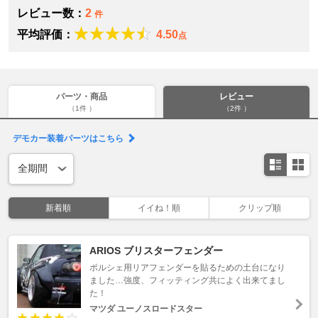
レビュー数：
2
件
平均評価：
4.50
点
パーツ・商品
レビュー
（1件 ）
（2件 ）
デモカー装着パーツはこちら
新着順
イイね！順
クリップ順
ARIOS ブリスターフェンダー
ポルシェ用リアフェンダーを貼るための土台になり
ました…強度、フィッティング共によく出来てまし
た！
マツダ ユーノスロードスター