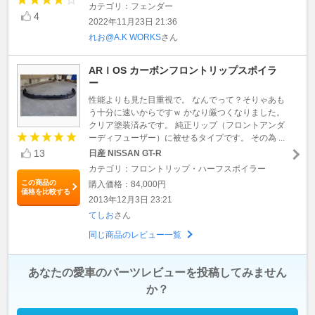
カテゴリ：フェンダー
4
2022年11月23日 21:36
れお@A.K WORKS
さん
ARＩOS カーボンフロントリップスポイラ
ー
性能よりも見た目重視で。 なんでって？そりゃあも
う十分に速いからですｗ かなり厳つくなりました。
クリア塗装済みです。 純正リップ（フロントアンダ
ーディフューザー）に被せるタイプです。 その為 ...
13
日産 NISSAN GT-R
カテゴリ：フロントリップ・ハーフスポイラー
この商品の
購入価格：84,000円
価格を比較する
2013年12月3日 23:21
てしお
さん
同じ商品のレビュー一覧
あなたの愛車のパーツレビューを投稿してみません
か？