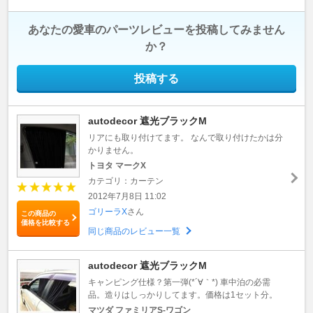
あなたの愛車のパーツレビューを投稿してみません
か？
投稿する
autodecor 遮光ブラックM
リアにも取り付けてます。 なんで取り付けたかは分
かりません。
トヨタ マークX
カテゴリ：カーテン
2012年7月8日 11:02
ゴリーラX
さん
この商品の
価格を比較する
同じ商品のレビュー一覧
autodecor 遮光ブラックM
キャンピング仕様？第一弾(*´∀｀*) 車中泊の必需
品。造りはしっかりしてます。価格は1セット分。
マツダ ファミリアS-ワゴン