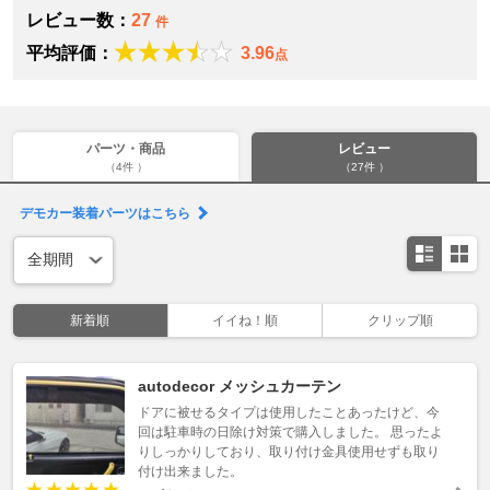
レビュー数：
27
件
平均評価：
3.96
点
パーツ・商品
レビュー
（4件 ）
（27件 ）
デモカー装着パーツはこちら
新着順
イイね！順
クリップ順
autodecor メッシュカーテン
ドアに被せるタイプは使用したことあったけど、今
回は駐車時の日除け対策で購入しました。 思ったよ
りしっかりしており、取り付け金具使用せずも取り
付け出来ました。