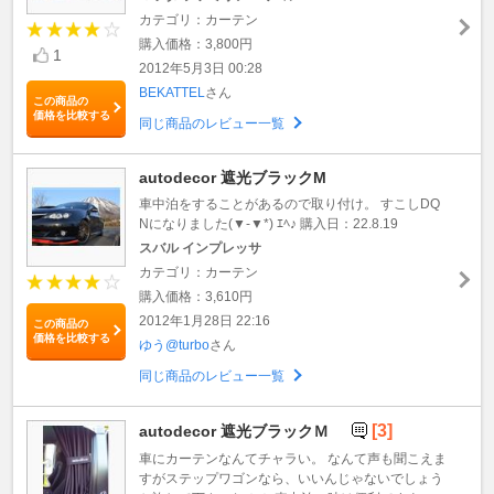
カテゴリ：カーテン
購入価格：3,800円
1
2012年5月3日 00:28
BEKATTEL
さん
この商品の
価格を比較する
同じ商品のレビュー一覧
autodecor 遮光ブラックM
車中泊をすることがあるので取り付け。 すこしDQ
Nになりました(▼-▼*) ｴﾍ♪ 購入日：22.8.19
スバル インプレッサ
カテゴリ：カーテン
購入価格：3,610円
2012年1月28日 22:16
この商品の
価格を比較する
ゆう@turbo
さん
同じ商品のレビュー一覧
[3]
autodecor 遮光ブラックＭ
車にカーテンなんてチャラい。 なんて声も聞こえま
すがステップワゴンなら、いいんじゃないでしょう