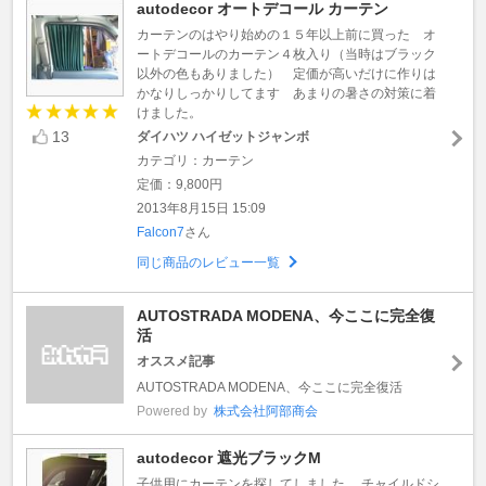
autodecor オートデコール カーテン
カーテンのはやり始めの１５年以上前に買った オ
ートデコールのカーテン４枚入り（当時はブラック
以外の色もありました） 定価が高いだけに作りは
かなりしっかりしてます あまりの暑さの対策に着
けました。
13
ダイハツ ハイゼットジャンボ
カテゴリ：カーテン
定価：9,800円
2013年8月15日 15:09
Falcon7
さん
同じ商品のレビュー一覧
AUTOSTRADA MODENA、今ここに完全復
活
オススメ記事
AUTOSTRADA MODENA、今ここに完全復活
Powered by
株式会社阿部商会
autodecor 遮光ブラックM
子供用にカーテンを探してしました。 チャイルドシ