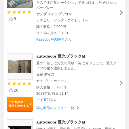
たのですが某オークションで見つけました 色はシル
バーグレー
ホンダ ステップワゴン
9
カテゴリ：グッズ・アクセサリー
購入価格：2,000円
2022年7月30日 10:12
Kazubou@03連合
さん
autodecor 遮光ブラックM
夏の日差しはお肌の天敵！笑 と言うことで、遮光タ
イプの物を選択しました。
日産 デイズ
カテゴリ：カーテン
購入価格：3,780円
28
2018年8月8日 21:14
デイ五郎
さん
この商品の
価格を比較する
同じ商品のレビュー一覧
autodecor 遮光ブラックM
Mサイズ購入、運転席、助手席にとりつけ。用途は