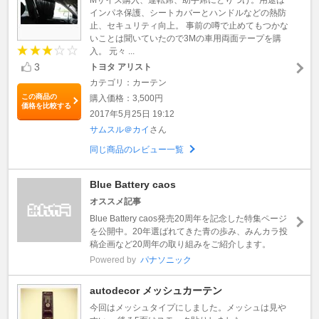
インパネ保護、シートカバーとハンドルなどの熱防
止、セキュリティ向上。 事前の噂で止めてもつかな
いことは聞いていたので3Mの車用両面テープを購
入。 元々 ...
3
トヨタ アリスト
カテゴリ：カーテン
この商品の
購入価格：3,500円
価格を比較する
2017年5月25日 19:12
サムスル＠カイ
さん
同じ商品のレビュー一覧
Blue Battery caos
オススメ記事
Blue Battery caos発売20周年を記念した特集ページ
を公開中。20年選ばれてきた青の歩み、みんカラ投
稿企画など20周年の取り組みをご紹介します。
Powered by
パナソニック
autodecor メッシュカーテン
今回はメッシュタイプにしました。メッシュは見や