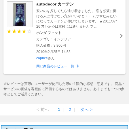
autodecor カーテン
安いのを探してたら辿り着きました。 窓を頻繁に開
ける人は付けない方がいいかと・・ ムササビみたい
になってカーテンが伸びてしまいます。 ★2011/07/
26 ﾌﾛﾝﾄｶｰﾃﾝは車検には通りませんで ...
ホンダ フィット
カテゴリ：インテリア
購入価格：3,800円
2010年2月25日 14:53
caprice
さん
同じ商品のレビュー一覧
※レビューは実際にユーザーが使用した際の主観的な感想・意見です。 商品・
サービスの価値を客観的に評価するものではありません。あくまでも一つの参
考としてご活用ください。
<
前へ
｜
1
｜
2
｜
次へ
>