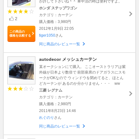
か許して下さいね＾＾ 車中泊の時は便利ですよ。
ホンダ ステップワゴン
カテゴリ：カーテン
2
購入価格：3,980円
2012年1月9日 22:05
この商品の
tiger1050
さん
価格を比較する
同じ商品のレビュー一覧
autodecor メッシュカーテン
某オークションにて購入。 ここオーストラリアは紫
外線が日本より数倍で 前部座席のドアガラスにスモ
ークがOKなので ウィンドウを閉めてると、ほとん
どカーテンが あるのか分かりません・・・ ww
三菱 レグナム
カテゴリ：カーテン
購入価格：2,980円
2011年8月23日 14:46
れぐのり
さん
同じ商品のレビュー一覧