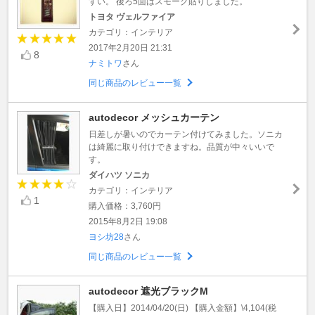
すい。 後ろ5面はスモーク貼りしました。
トヨタ ヴェルファイア
カテゴリ：インテリア
2017年2月20日 21:31
8
ナミトワ
さん
同じ商品のレビュー一覧
autodecor メッシュカーテン
日差しが暑いのでカーテン付けてみました。ソニカ
は綺麗に取り付けできますね。品質が中々いいで
す。
ダイハツ ソニカ
カテゴリ：インテリア
1
購入価格：3,760円
2015年8月2日 19:08
ヨシ坊28
さん
同じ商品のレビュー一覧
autodecor 遮光ブラックM
【購入日】2014/04/20(日) 【購入金額】\4,104(税