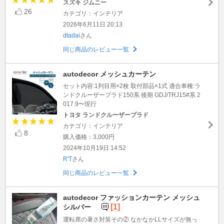
スズキ ジムニー
26
カテゴリ：インテリア
2026年6月11日 20:13
dtadai
さん
同じ商品のレビュー一覧
autodecor メッシュカーテン
セット内容:1列目用×2枚 取付部品×1式 適合車種:ラ
ンドクルーザープラド150系 後期 GDJ/TRJ15#系 2
017.9〜現行
トヨタ ランドクルーザープラド
カテゴリ：インテリア
8
購入価格：3,000円
2024年10月19日 14:52
R'T
さん
同じ商品のレビュー一覧
autodecor ファッションカーテン メッシュ
[1]
シルバー
運転席の暑さ対策その② なかなかLLサイズが無っ