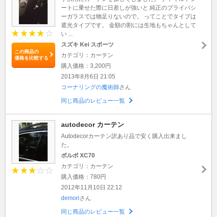
ートに乗せた際に日差しが強いと 純正のプライバシ
ーガラスでは物足りないので。 ってことでタイプは
遮光タイプです。 金額の割には生地もちゃんとして
い ...
スズキ Kei スポーツ
この商品の
カテゴリ：カーテン
価格を比較する
購入価格：3,200円
2013年8月6日 21:05
コーナリングの魔術師
さん
同じ商品のレビュー一覧
autodecor カーテン
Autodecorカーテン訳あり品で安く購入出来まし
た。
ボルボ XC70
カテゴリ：カーテン
購入価格：780円
2012年11月10日 22:12
demori
さん
同じ商品のレビュー一覧