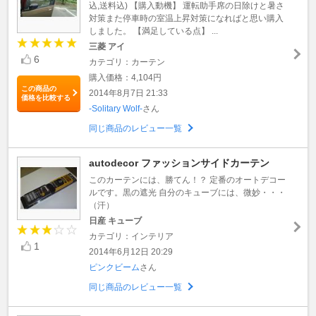
込,送料込) 【購入動機】 運転助手席の日除けと暑さ
対策また停車時の室温上昇対策になればと思い購入
しました。 【満足している点】 ...
三菱 アイ
6
カテゴリ：カーテン
購入価格：4,104円
この商品の
2014年8月7日 21:33
価格を比較する
-Solitary Wolf-
さん
同じ商品のレビュー一覧
autodecor ファッションサイドカーテン
このカーテンには、勝てん！？ 定番のオートデコー
ルです。黒の遮光 自分のキューブには、微妙・・・
（汗）
日産 キューブ
カテゴリ：インテリア
1
2014年6月12日 20:29
ピンクビーム
さん
同じ商品のレビュー一覧