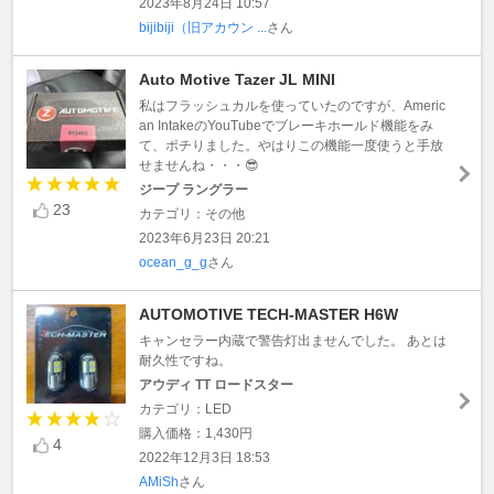
2023年8月24日 10:57
bijibiji（旧アカウン ...
さん
Auto Motive Tazer JL MINI
私はフラッシュカルを使っていたのですが、Americ
an IntakeのYouTubeでブレーキホールド機能をみ
て、ポチりました。やはりこの機能一度使うと手放
せませんね・・・😎
ジープ ラングラー
23
カテゴリ：その他
2023年6月23日 20:21
ocean_g_g
さん
AUTOMOTIVE TECH-MASTER H6W
キャンセラー内蔵で警告灯出ませんでした。 あとは
耐久性ですね。
アウディ TT ロードスター
カテゴリ：LED
購入価格：1,430円
4
2022年12月3日 18:53
AMiSh
さん