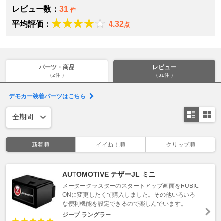
レビュー数：
31
件
平均評価：
4.32
点
パーツ・商品
レビュー
（2件 ）
（31件 ）
デモカー装着パーツはこちら
新着順
イイね！順
クリップ順
AUTOMOTIVE テザーJL ミニ
メータークラスターのスタートアップ画面をRUBIC
ONに変更したくて購入しました。その他いろいろ
な便利機能を設定できるので楽しんでいます。
ジープ ラングラー