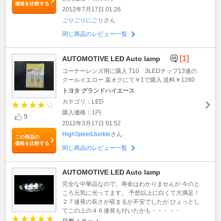
価格を比較する
2012年7月17日 01:26
ごりごりにごり
さん
同じ商品のレビュー一覧
[1]
AUTOMOTIVE LED Auto lamp
コーナーレンズ用に購入 T10 3LEDチップ13連の
クールイエロー 某オクにて￥1で購入 送料￥1280
トヨタ グランドハイエース
カテゴリ：LED
購入価格：1円
9
2012年3月17日 01:52
HighSpeedJunkie
さん
この商品の
価格を比較する
同じ商品のレビュー一覧
AUTOMOTIVE LED Auto lamp
完全な中華品なので、寿命はわかりませんが 今のと
ころ元気に光ってます。 予想以上に白くて大満足！
２７連発の長さが収まるか不安でしたが ひょっとし
てこの上の４６連発も付いたかも・・・・・