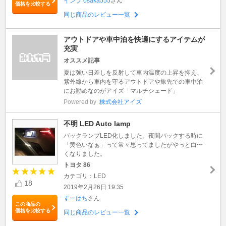
インプ osaka555
さん
価格を比較する
同じ商品のレビュー一覧
アウトドアや車中泊を快適にするアイテムが
充実
オススメ記事
夏は強い日差しを反射して車内温度の上昇を抑え、
紫外線から車内を守るアウトドアや旅先での車中泊
にお勧めなのがアイズ「マルチシェード」
Powered by
株式会社アイズ
不明 LED Auto lamp
バックランプLED化しました。夜間バックする時に
「黄色いなぁ」って常々思ってましたがやっと白〜
くなりました。
トヨタ 86
カテゴリ：LED
18
2019年2月26日 19:35
すーはち
さん
この商品の
価格を比較する
同じ商品のレビュー一覧