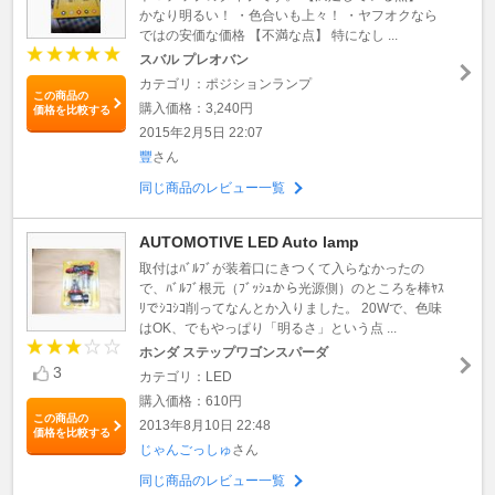
かなり明るい！ ・色合いも上々！ ・ヤフオクなら
ではの安価な価格 【不満な点】 特になし ...
スバル プレオバン
カテゴリ：ポジションランプ
この商品の
購入価格：3,240円
価格を比較する
2015年2月5日 22:07
豐
さん
同じ商品のレビュー一覧
AUTOMOTIVE LED Auto lamp
取付はﾊﾞﾙﾌﾞが装着口にきつくて入らなかったの
で、ﾊﾞﾙﾌﾞ根元（ﾌﾞｯｼｭから光源側）のところを棒ﾔｽ
ﾘでｼｺｼｺ削ってなんとか入りました。 20Wで、色味
はOK、でもやっぱり「明るさ」という点 ...
ホンダ ステップワゴンスパーダ
3
カテゴリ：LED
購入価格：610円
この商品の
2013年8月10日 22:48
価格を比較する
じゃんごっしゅ
さん
同じ商品のレビュー一覧