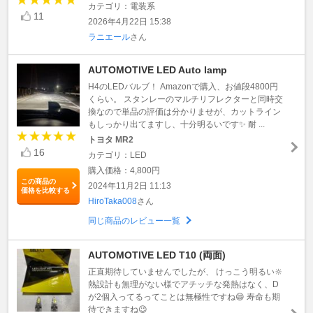
カテゴリ：電装系
11
2026年4月22日 15:38
ラニエール
さん
AUTOMOTIVE LED Auto lamp
H4のLEDバルブ！ Amazonで購入、お値段4800円
くらい。 スタンレーのマルチリフレクターと同時交
換なので単品の評価は分かりませが、カットライン
もしっかり出てますし、十分明るいです✨ 耐 ...
トヨタ MR2
16
カテゴリ：LED
購入価格：4,800円
この商品の
2024年11月2日 11:13
価格を比較する
HiroTaka008
さん
同じ商品のレビュー一覧
AUTOMOTIVE LED T10 (両面)
正直期待していませんでしたが、 けっこう明るい🔆
熱設計も無理がない様でアチッチな発熱はなく、D
が2個入ってるってことは無極性ですね😄 寿命も期
待できますね😉