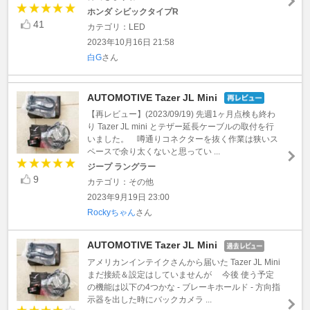
ホンダ シビックタイプR
41
カテゴリ：LED
2023年10月16日 21:58
白G
さん
AUTOMOTIVE Tazer JL Mini
【再レビュー】(2023/09/19) 先週1ヶ月点検も終わ
り Tazer JL mini とテザー延長ケーブルの取付を行
いました。 噂通りコネクターを抜く作業は狭いス
ペースで余り太くないと思ってい ...
ジープ ラングラー
9
カテゴリ：その他
2023年9月19日 23:00
Rockyちゃん
さん
AUTOMOTIVE Tazer JL Mini
アメリカンインテイクさんから届いた Tazer JL Mini
まだ接続＆設定はしていませんが 今後 使う予定
の機能は以下の4つかな - ブレーキホールド - 方向指
示器を出した時にバックカメラ ...