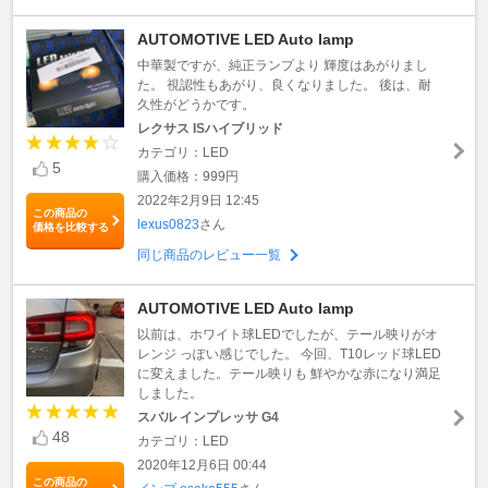
AUTOMOTIVE LED Auto lamp
中華製ですが、純正ランプより 輝度はあがりまし
た。 視認性もあがり、良くなりました。 後は、耐
久性がどうかです。
レクサス ISハイブリッド
カテゴリ：LED
5
購入価格：999円
2022年2月9日 12:45
この商品の
lexus0823
さん
価格を比較する
同じ商品のレビュー一覧
AUTOMOTIVE LED Auto lamp
以前は、ホワイト球LEDでしたが、テール映りがオ
レンジ っぽい感じでした。 今回、T10レッド球LED
に変えました。テール映りも 鮮やかな赤になり満足
しました。
スバル インプレッサ G4
48
カテゴリ：LED
2020年12月6日 00:44
この商品の