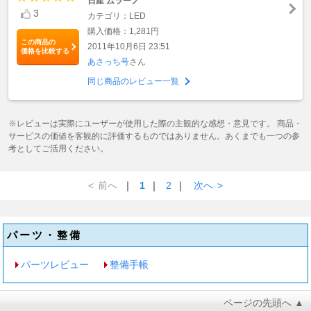
日産 ムラーノ
3
カテゴリ：LED
購入価格：1,281円
この商品の
2011年10月6日 23:51
価格を比較する
あさっち号
さん
同じ商品のレビュー一覧
※レビューは実際にユーザーが使用した際の主観的な感想・意見です。 商品・
サービスの価値を客観的に評価するものではありません。あくまでも一つの参
考としてご活用ください。
<
前へ
｜
1
｜
2
｜
次へ
>
パーツ・整備
パーツレビュー
整備手帳
ページの先頭へ ▲