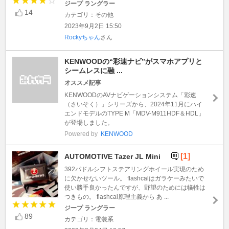
ジープ ラングラー
14
カテゴリ：その他
2023年9月2日 15:50
Rockyちゃん
さん
KENWOODの“彩速ナビ”がスマホアプリと
シームレスに融 ...
オススメ記事
KENWOODのAVナビゲーションシステム「彩速
（さいそく）」シリーズから、2024年11月にハイ
エンドモデルのTYPE M「MDV-M911HDF＆HDL」
が登場しました。
Powered by
KENWOOD
[1]
AUTOMOTIVE Tazer JL Mini
392パドルシフトステアリングホイール実現のため
に欠かせないツール。 flashcalはガラケーみたいで
使い勝手良かったんですが、野望のためには犠牲は
つきもの。 flashcal原理主義から あ ...
ジープ ラングラー
89
カテゴリ：電装系