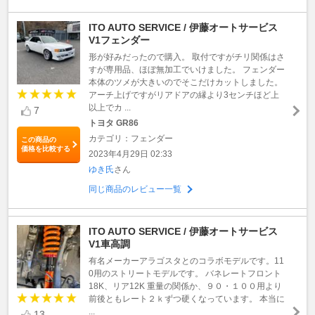
ITO AUTO SERVICE / 伊藤オートサービス
V1フェンダー
形が好みだったので購入。 取付ですがチリ関係はさ
すが専用品、ほぼ無加工でいけました。 フェンダー
本体のツメが大きいのでそこだけカットしました。
アーチ上げですがリアドアの縁より3センチほど上
以上でカ ...
7
トヨタ GR86
カテゴリ：フェンダー
この商品の
価格を比較する
2023年4月29日 02:33
ゆき氏
さん
同じ商品のレビュー一覧
ITO AUTO SERVICE / 伊藤オートサービス
V1車高調
有名メーカーアラゴスタとのコラボモデルです。11
0用のストリートモデルです。 バネレートフロント
18K、リア12K 重量の関係か、９０・１００用より
前後ともレート２ｋずつ硬くなっています。 本当に
...
13