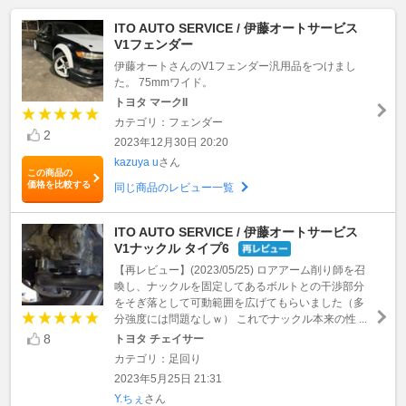
ITO AUTO SERVICE / 伊藤オートサービス
V1フェンダー
伊藤オートさんのV1フェンダー汎用品をつけまし
た。 75mmワイド。
トヨタ マークII
カテゴリ：フェンダー
2
2023年12月30日 20:20
kazuya u
さん
この商品の
価格を比較する
同じ商品のレビュー一覧
ITO AUTO SERVICE / 伊藤オートサービス
V1ナックル タイプ6
【再レビュー】(2023/05/25) ロアアーム削り師を召
喚し、ナックルを固定してあるボルトとの干渉部分
をそぎ落として可動範囲を広げてもらいました（多
分強度には問題なしｗ） これでナックル本来の性 ...
8
トヨタ チェイサー
カテゴリ：足回り
2023年5月25日 21:31
Y.ちぇ
さん