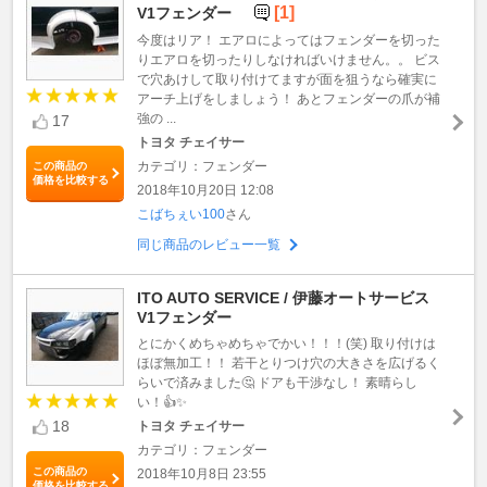
[1]
V1フェンダー
今度はリア！ エアロによってはフェンダーを切った
りエアロを切ったりしなければいけません。。 ビス
で穴あけして取り付けてますが面を狙うなら確実に
アーチ上げをしましょう！ あとフェンダーの爪が補
強の ...
17
トヨタ チェイサー
カテゴリ：フェンダー
この商品の
価格を比較する
2018年10月20日 12:08
こばちぇい100
さん
同じ商品のレビュー一覧
ITO AUTO SERVICE / 伊藤オートサービス
V1フェンダー
とにかくめちゃめちゃでかい！！！(笑) 取り付けは
ほぼ無加工！！ 若干とりつけ穴の大きさを広げるく
らいで済みました🤔 ドアも干渉なし！ 素晴らし
い！👍✨
18
トヨタ チェイサー
カテゴリ：フェンダー
この商品の
2018年10月8日 23:55
価格を比較する