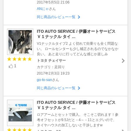
2017年5月5日 21:06
ANにゃ
さん
同じ商品のレビュー一覧
ITO AUTO SERVICE / 伊藤オートサービス
Ｖ１ナックル タイ ...
V1ナックルタイプ2 よく切れて街乗りも全く問題な
い。 ロールセンターも少し補正されるのでなかなか
良い。 あと走りに行ってどんな感じか楽しみ
トヨタ チェイサー
1
カテゴリ：足回り
2017年2月3日 19:23
go-to-san
さん
同じ商品のレビュー一覧
ITO AUTO SERVICE / 伊藤オートサービス
Ｖ１ナックル タイ ...
ロアアームとセットで購入。 そこそこ切れます！参
考オフセットが9.5Jだと－4～－11とエグいので、
タイヤハウスの加工しないと干渉しますw