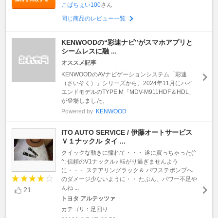
こばちぇい100
さん
同じ商品のレビュー一覧
KENWOODの“彩速ナビ”がスマホアプリと
シームレスに融 ...
オススメ記事
KENWOODのAVナビゲーションシステム「彩速
（さいそく）」シリーズから、2024年11月にハイ
エンドモデルのTYPE M「MDV-M911HDF＆HDL」
が登場しました。
Powered by
KENWOOD
ITO AUTO SERVICE / 伊藤オートサービス
Ｖ１ナックル タイ ...
クイックな動きに憧れて・・・ 遂に買っちゃった(^
^; 信頼のV1ナックル♪ 転がり過ぎませんよう
に・・・ ステアリングラック＆ パワステポンプへ
のダメージ少ないように・・ たぶん、パワー不足や
んね ...
21
トヨタ アルテッツァ
カテゴリ：足回り