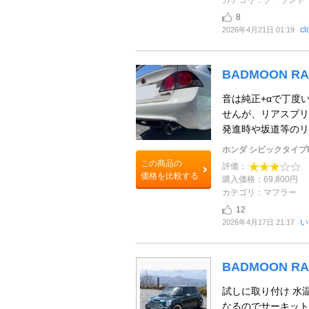
8
cl
2026年4月21日 01:19
BADMOON R
音は純正+αで丁度
せんが、リアスプリ
発進時や坂道等のリア
ホンダ シビックタイプ
この商品の
評価：
価格を比較する
購入価格：69,800円
カテゴリ：マフラー
12
い
2026年4月17日 21:17
BADMOON 
試しに取り付け 水
なるのでサーキット