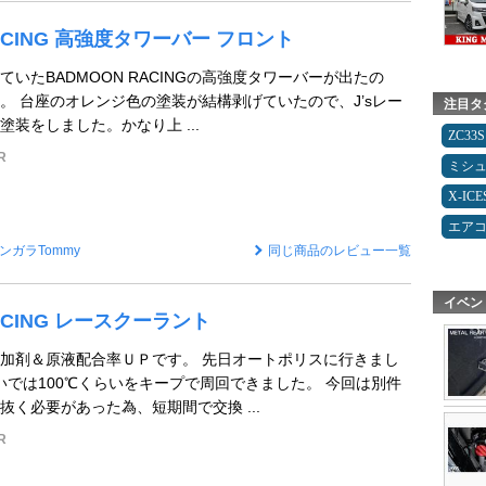
RACING 高強度タワーバー フロント
いたBADMOON RACINGの高強度タワーバーが出たの
。 台座のオレンジ色の塗装が結構剥げていたので、J’sレー
注目タ
装をしました。かなり上 ...
ZC33S
R
ミシ
X-IC
エア
ンガラTommy
同じ商品のレビュー一覧
イベン
ACING レースクーラント
加剤＆原液配合率ＵＰです。 先日オートポリスに行きまし
いでは100℃くらいをキープで周回できました。 今回は別件
抜く必要があった為、短期間で交換 ...
R