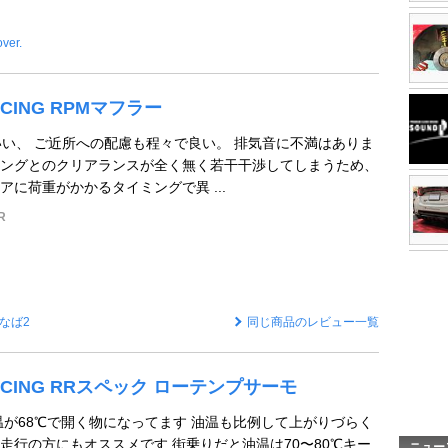
over.
ACING RPMマフラー
いい、 ご近所への配慮も程々で良い。 排気音に不満はありま
ングとのクリアランスが全く無く若干干渉してしまうため、
に荷重がかかるタイミングで異 ...
R
なば2
同じ商品のレビュー一覧
RACING RRスペック ローテンプサーモ
温が68℃で開く物になってます 油温も比例して上がりづらく
走行の方にもオススメです 街乗りだと油温は70〜80℃キー
ニュー