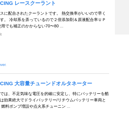
ACING レースクーラント
スに配合されたクーラントです。 熱交換率がいいので早く
す。 冷却系を弄っているので２倍添加剤＆原液配合率ＵＰ
用でも補正のかからない70〜80 ...
R
over.
RACING 大容量チューンドオルタネーター
では、不足気味な電圧を的確に安定し、特にバッテリーを酷
は効果絶大でドライバッテリー/リチウムバッテリー車両と
燃料ポンプ増設や点火系チューニン ...