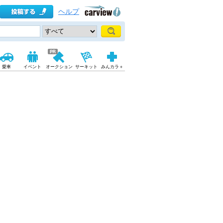
ヘルプ
愛車
イベント
オークション
サーキット
みんカラ＋