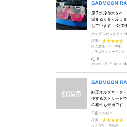
BADMOON R
原子炉冷却水をベー
温まるり良く冷えま
しています。 公道使
ホンダ シビックタイプ
評価：
購入価格：15,100円
カテゴリ：クーラント
8
cl
2025年11月9日 18:48
BADMOON 
純正オルタネーター
使するストリートで
の相性も最適です！ 
日産 シルビア
評価：
カテゴリ：電装系