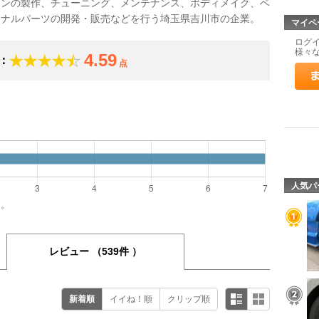
シンの製作、チューニング、メンテナンス、ボディメイク、ベ
ジナルパーツの開発・販売などを行う埼玉県吉川市の企業。
マイペ
ログ
様々
4.59
：
点
）
人気パ
す。
レビュー
（539件 ）
新着順
イイね！順
クリップ順