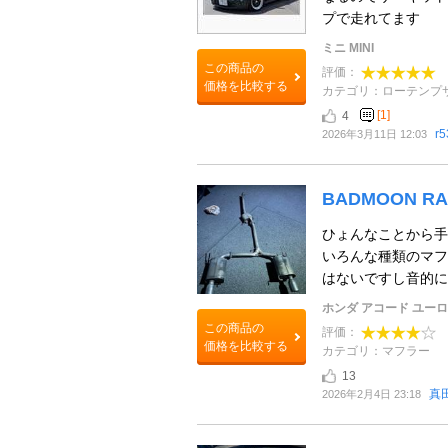
プで走れてます
ミニ MINI
この商品の
評価：
価格を比較する
カテゴリ：ローテンプ
[1]
4
r
2026年3月11日 12:03
BADMOON RA
ひょんなことから手
いろんな種類のマフ
はないですし音的にもE
ホンダ アコード ユーロ
この商品の
評価：
価格を比較する
カテゴリ：マフラー
13
真
2026年2月4日 23:18