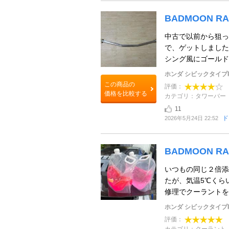
BADMOON 
中古で以前から狙って
で、ゲットしました
シング風にゴールド塗
ホンダ シビックタイプ
この商品の
評価：
価格を比較する
カテゴリ：タワーバー
11
ド
2026年5月24日 22:52
BADMOON R
いつもの同じ２倍添
たが、気温5℃くら
修理でクーラントを
ホンダ シビックタイプ
評価：
カテゴリ：クーラント