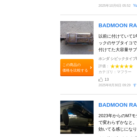
Yu
2025年10月6日 05:52
BADMOON R
以前に付けていて1
ックのサブタイコで
付けてた大容量サブ
ホンダ シビックタイプ
この商品の
評価：
価格を比較する
カテゴリ：マフラー
13
す
2025年8月30日 09:29
BADMOON R
2023年からのM
で変わらずかなと。
効いてる感じになりま