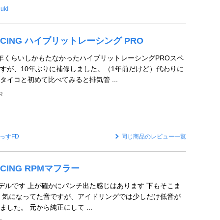
ukI
ACING ハイブリットレーシング PRO
年くらいしかもたなかったハイブリットレーシングPROスペ
すが、10年ぶりに補修しました。（1年前だけど）代わりに
タイコと初めて比べてみると排気管 ...
R
っすFD
同じ商品のレビュー一覧
ACING RPMマフラー
7モデルです 上が確かにパンチ出た感じはあります 下もそこま
 気になってた音ですが、アイドリングでは少しだけ低音が
した。 元から純正にして ...