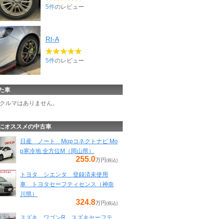
5件
のレビュー
RI-A
5件
のレビュー
た車
クルマはありません。
にオススメの中古車
日産 ノート Mopコネクトナビ Mo
p寒冷地 全方位M（岡山県）
255.0
万円
(税込)
トヨタ シエンタ 登録済未使用
車 トヨタセーフティセンス（神奈
川県）
324.8
万円
(税込)
スズキ ワゴンR スズキセーフテ