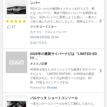
ンパー
2014.11～からの修理&イメチェンを行う上で、要
となったパーツ。 事故で壊れたバンパーを新調する
なら、 社外バンパーに変更しようと思い、一番カッ
コ良く感じたのでこれにしました。 標準は上グリ ...
17
マツダ ロードスター
カテゴリ：フロントバンパー
2015年3月29日 21:54
なはいろ
さん
2026年の最新サイバーナビは「LIMITED ED
ITI ...
オススメ記事
40周年を迎えたカロッツェリアを象徴するサイバー
ナビより、「LIMITED EDITION」が4000台の限定
で発売された。サイズは9V型ラージのほか、8V
型、7V型もラインアップする。
Powered by
Pioneer
バルケッタ ショートコンソール
一度センターコンソールを外して運転してみたら、