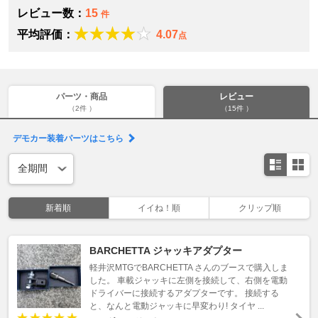
レビュー数：
15
件
平均評価：
4.07
点
パーツ・商品
レビュー
（2件 ）
（15件 ）
デモカー装着パーツはこちら
新着順
イイね！順
クリップ順
BARCHETTA ジャッキアダプター
軽井沢MTGでBARCHETTA さんのブースで購入しま
した。 車載ジャッキに左側を接続して、右側を電動
ドライバーに接続するアダプターです。 接続する
と、なんと電動ジャッキに早変わり! タイヤ ...