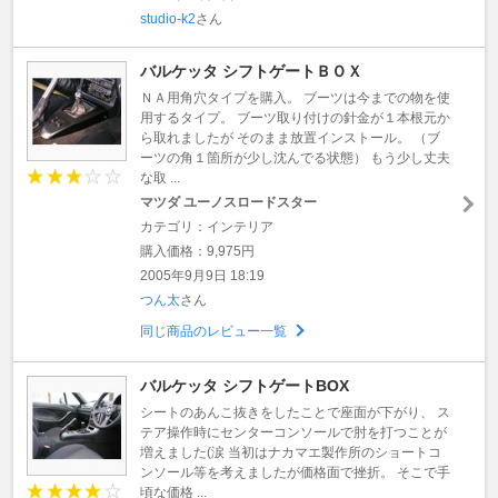
studio-k2
さん
バルケッタ シフトゲートＢＯＸ
ＮＡ用角穴タイプを購入。 ブーツは今までの物を使
用するタイプ。 ブーツ取り付けの針金が１本根元か
ら取れましたが そのまま放置インストール。 （ブ
ーツの角１箇所が少し沈んでる状態） もう少し丈夫
な取 ...
マツダ ユーノスロードスター
カテゴリ：インテリア
購入価格：9,975円
2005年9月9日 18:19
つん太
さん
同じ商品のレビュー一覧
バルケッタ シフトゲートBOX
シートのあんこ抜きをしたことで座面が下がり、 ス
テア操作時にセンターコンソールで肘を打つことが
増えました(涙 当初はナカマエ製作所のショートコ
ンソール等を考えましたが価格面で挫折。 そこで手
頃な価格 ...