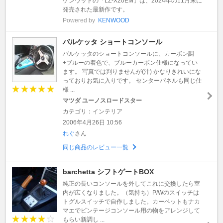
ケンウッドの「LZ-X20EM」は、2024年の11月末に
発売された最新作です。
Powered by
KENWOOD
バルケッタ ショートコンソール
バルケッタのショートコンソールに、カーボン調
+ブルーの着色で、ブルーカーボン仕様になってい
ます。 写真では判りませんが(汁) かなりきれいにな
っておりお気に入りです。 センターパネルも同じ仕
様 ...
マツダ ユーノスロードスター
カテゴリ：インテリア
2006年4月26日 10:56
れぐ
さん
同じ商品のレビュー一覧
barchetta シフトゲートBOX
純正の長いコンソールを外してこれに交換したら室
内が広くなりました。（気持ち）P/Wのスイッチは
トグルスイッチで自作しました。カーペットもナカ
マエでビンテージコンソール用の物をアレンジして
もらい新調し ...