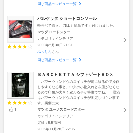
同じ商品のレビュー一覧
バルケッタ ショートコンソール
軽井沢で購入。 加工も簡単ですぐ付けれました。
マツダ ロードスター
カテゴリ：インテリア
2008年5月30日 21:31
ふぅりん
さん
同じ商品のレビュー一覧
ＢＡＲＣＨＥＴＴＡ シフトゲートＢＯＸ
パワーウィンドウのスイッチが前に移るので操作
しやすくなる事と、中央の小物入れと灰皿がなくな
るので印象が大きく変わる事が特徴ですね。 難点
はパワーウィンドウのスイッチが固定しづらい事で
す。裏側に太 ...
1
マツダ ユーノスロードスター
カテゴリ：インテリア
定価：9,975円
2006年11月28日 22:36