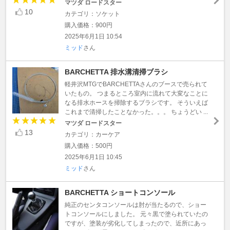
マツダ ロードスター
10
カテゴリ：ソケット
購入価格：900円
2025年6月1日 10:54
ミッド
さん
BARCHETTA 排水溝清掃ブラシ
軽井沢MTGでBARCHETTAさんのブースで売られて
いたもの。 つまるところ室内に流れて大変なことに
なる排水ホースを掃除するブラシです。 そういえば
これまで清掃したことなかった。。。 ちょうどい ...
マツダ ロードスター
13
カテゴリ：カーケア
購入価格：500円
2025年6月1日 10:45
ミッド
さん
BARCHETTA ショートコンソール
純正のセンタコンソールは肘が当たるので、ショー
トコンソールにしました。 元々黒で塗られていたの
ですが、塗装が劣化してしまったので、近所にあっ