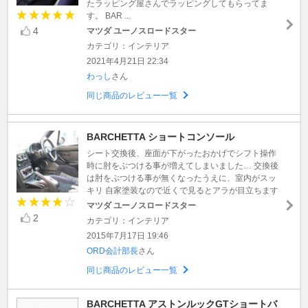
たラッピング屋さんでラッピングしてもらってま
す。 BAR ...
4
マツダ ユーノスロードスター
カテゴリ：インテリア
2021年4月21日 22:34
わっし
さん
同じ商品のレビュー一覧
BARCHETTA ショートコンソール
シート交換後、座面が下がったおかげでシフト操作
時に肘をぶつける事が増えてしまいました… 交換後
は肘をぶつける事が無くなったうえに、室内がスッ
キリ 自家塗装なので近くで見るとアラが目立ちます
マツダ ユーノスロードスター
2
カテゴリ：インテリア
2015年7月17日 19:46
ORD会計部長
さん
同じ商品のレビュー一覧
BARCHETTA アストンルックGTショートバ