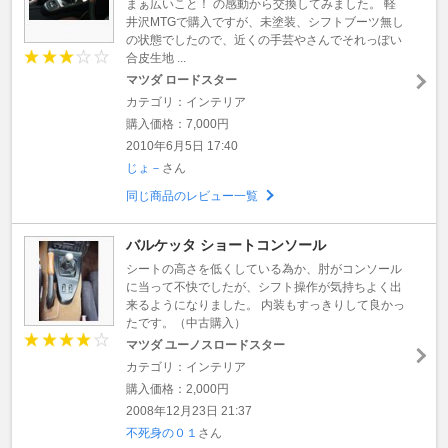
まぁ広いこと！ の感動から交換してみました。 軽
井沢MTGで購入ですが、未塗装、シフトブーツ無し
の状態でしたので、近くの手芸やさんでそれっぽい
合皮生地 ...
マツダ ロードスター
カテゴリ：インテリア
購入価格：7,000円
2010年6月5日 17:40
じょ－
さん
同じ商品のレビュー一覧
バルケッタ ショートコンソール
シートの高さを低くしている為か、肘がコンソール
に当って不快でしたが、シフト操作が気持ちよく出
来るようになりました。 内装もすっきりして良かっ
たです。（中古購入）
マツダ ユーノスロードスター
カテゴリ：インテリア
購入価格：2,000円
2008年12月23日 21:37
不死身の０１
さん