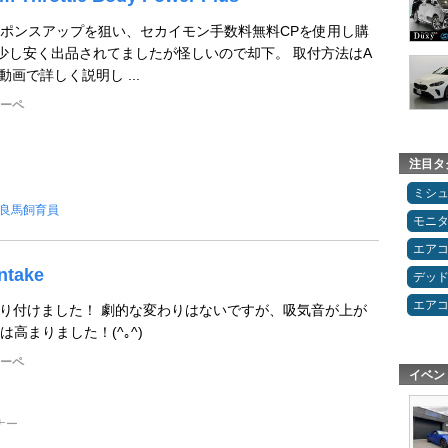
ポンスアップを狙い、セカイモン手数料無料CPを使用し購
もう少し安く出品されてましたが怪しいので却下。 取付方法はA
等の動画で詳しく説明し ...
クーペ
注目タ
ミシ
良馬飼育員
モニ
エア
ntake
デッ
エア
取り付けました！ 劇的な変わりはないですが、吸気音が上が
高まりました！(^｡^)
クーペ
イベン
ナー