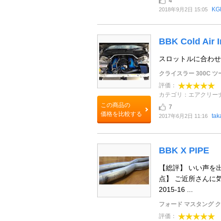
4
KG
2018年9月2日 15:05
BBK Cold Air I
スロットルに合わせ
クライスラー 300C 
評価：
カテゴリ：エアクリー
この商品の
7
価格を比較する
tak
2017年6月2日 11:16
BBK X PIPE
【総評】 いい声を
点】 ご近所さんに気を遣
2015-16 ...
フォード マスタング 
評価：