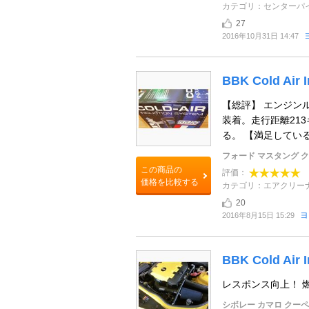
カテゴリ：センターパ
27
2016年10月31日 14:47
BBK Cold Air I
【総評】 エンジンル
装着。走行距離21
る。 【満足している点
フォード マスタング 
この商品の
評価：
価格を比較する
カテゴリ：エアクリー
20
ヨ
2016年8月15日 15:29
BBK Cold Air I
レスポンス向上！ 
シボレー カマロ クーペ