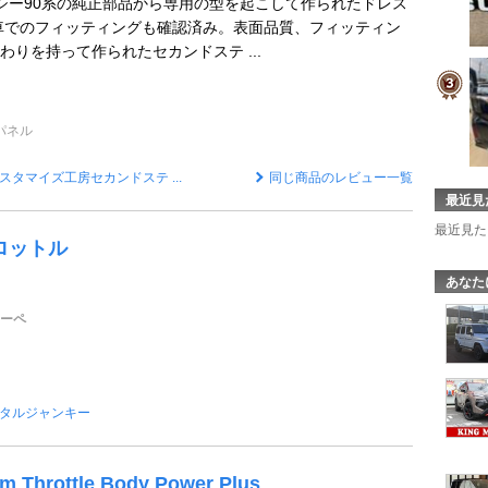
クシー90系の純正部品から専用の型を起こして作られたドレス
車でのフィッティングも確認済み。表面品質、フィッティン
わりを持って作られたセカンドステ ...
パネル
スタマイズ工房セカンドステ ...
同じ商品のレビュー一覧
最近見
最近見た
ロットル
あなた
クーペ
タルジャンキー
 Throttle Body Power Plus