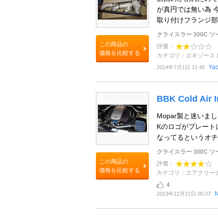
が真円では無い為 今
取り付けフランジ部も
クライスラー 300C 
この商品の
評価：
価格を比較する
カテゴリ：エキゾース
Ya
2014年7月1日 11:45
BBK Cold Air I
Mopar製と迷いま
Kのロゴがプレート
なってるというオチがあり
クライスラー 300C 
この商品の
評価：
価格を比較する
カテゴリ：エアクリー
4
2013年12月21日 00:37