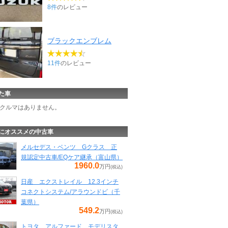
8件
のレビュー
ブラックエンブレム
11件
のレビュー
た車
クルマはありません。
にオススメの中古車
メルセデス・ベンツ Gクラス 正
規認定中古車/EQケア継承（富山県）
1960.0
万円
(税込)
日産 エクストレイル 12.3インチ
コネクトシステム/アラウンドビ（千
葉県）
549.2
万円
(税込)
トヨタ アルファード モデリスタ