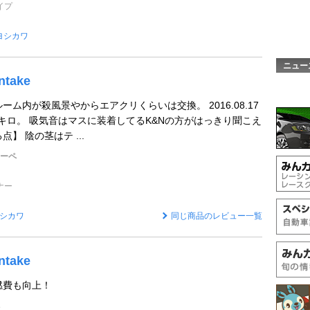
イプ
ヨシカワ
ニュー
ntake
ーム内が殺風景やからエアクリくらいは交換。 2016.08.17
3キロ。 吸気音はマスに装着してるK&Nの方がはっきり聞こえ
】 陰の茎はテ ...
クーペ
ナー
シカワ
同じ商品のレビュー一覧
ntake
燃費も向上！