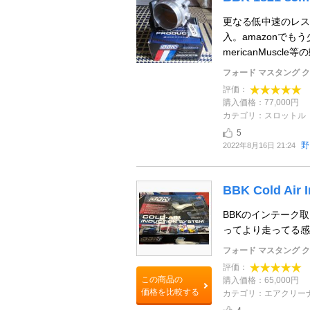
更なる低中速のレス
入。amazonで
mericanMuscle
フォード マスタング 
評価：
購入価格：77,000円
カテゴリ：スロットル
5
野
2022年8月16日 21:24
BBK Cold Air I
BBKのインテーク
ってより走ってる感は
フォード マスタング 
評価：
この商品の
購入価格：65,000円
価格を比較する
カテゴリ：エアクリー