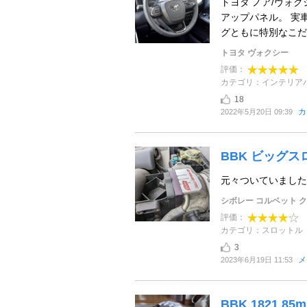
トヨタ ノア/ヴォ
アップパネル。 実
グともに特別なこだ
トヨタ ヴォクシー
評価：
カテゴリ：インテリア
18
カ
2022年5月20日 09:39
BBK ビッグス
元々ついていました
シボレー コルベット 
評価：
カテゴリ：スロットル
3
メ
2023年6月19日 11:53
BBK 1821 85mm