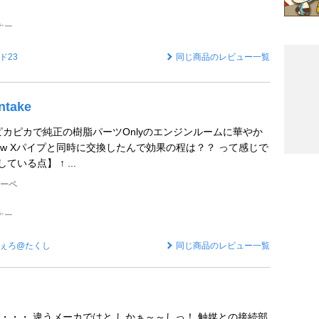
ナー
ド23
同じ商品のレビュー一覧
ntake
ピカピカで純正の樹脂パーツOnlyのエンジンルームに華やか
w Xパイプと同時に交換したんで効果の程は？？ って感じで
している点】 ↑ ...
クーペ
ナー
ぇろ@たくし
同じ商品のレビュー一覧
・・・ 違うメーカではと しかぁ～～しっ！ 触媒との接続部