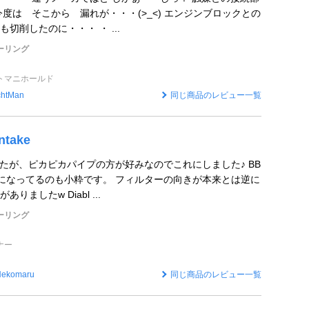
度は そこから 漏れが・・・(>_<) エンジンブロックとの
切削したのに・・・ ・ ...
ツーリング
トマニホールド
chtMan
同じ商品のレビュー一覧
ntake
したが、ピカピカパイプの方が好みなのでこれにしました♪ BB
になってるのも小粋です。 フィルターの向きが本来とは逆に
ましたw Diabl ...
ツーリング
ナー
Nekomaru
同じ商品のレビュー一覧