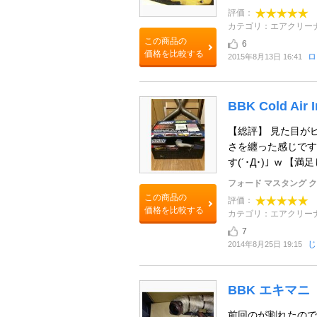
評価：
カテゴリ：エアクリー
この商品の
6
価格を比較する
ロ
2015年8月13日 16:41
BBK Cold Air I
【総評】 見た目が
さを纏った感じです
す(´･Д･)」w 【満足
フォード マスタング 
この商品の
評価：
価格を比較する
カテゴリ：エアクリー
7
じ
2014年8月25日 19:15
BBK エキマニ
前回のが割れたので