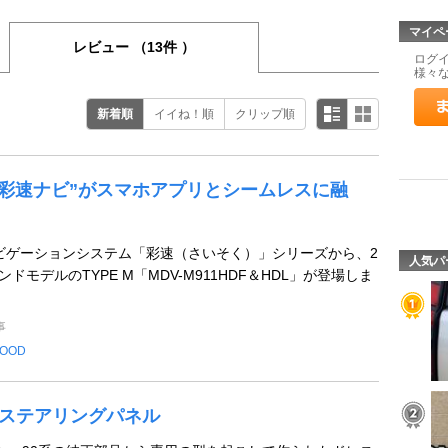
マイペ
レビュー
（13件 ）
ログ
様々
新着順
イイね！順
クリップ順
の“彩速ナビ”がスマホアプリとシームレスに融
Vナビゲーションシステム「彩速（さいそく）」シリーズから、2
人気パ
ンドモデルのTYPE M「MDV-M911HDF＆HDL」が登場しま
事
OOD
age ステアリングパネル