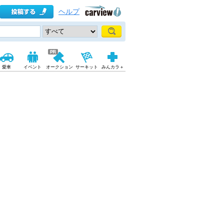
ヘルプ
愛車
イベント
オークション
サーキット
みんカラ＋