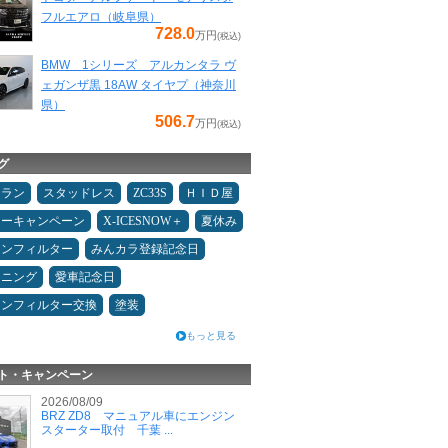
フルエアロ（岐阜県）
728.0
万円
(税込)
BMW 1シリーズ アルカンタラ ヴ
ェガンザ黒 18AW タイヤプ（神奈川
県）
506.7
万円
(税込)
グ
ュラン
スタッドレス
ZC33S
ＨＩＤ屋
ターキャンペーン
X-ICESNOW＋
夏休み
コンフィルター
みんカラ登録記念日
ドニング
愛車記念日
コンフィルター交換
塗装
もっと見る
ト・キャンペーン
2026/08/09
BRZ ZD8 マニュアル車にエンジン
スターター取付 千葉 ...