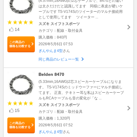
(4.57mm,18AWG)の2芯ケーブルで、8470との違い
は太さだけだと認識してます 同様に表皮が硬いケ
ーブルです TS-V174Sのツイーターのマルチ接続用
として使用してます ツイーター ...
スズキ スイフトスポーツ
14
カテゴリ：配線・取付金具
購入価格：840円
この商品の
2026年5月6日 07:53
価格を比較する
ぎんやんま4型
さん
同じ商品のレビュー一覧
Belden 8470
(5.33mm,16AWG)2芯スピーカーケーブルになりま
す。 TS-V174Sのミッドウーファーにマルチ接続し
てます。 正直、テキトー耳な私はスピーカーケーブ
ルもRCAケーブルも音の変化が「な ...
スズキ スイフトスポーツ
15
カテゴリ：配線・取付金具
購入価格：1,320円
この商品の
2026年5月6日 07:52
価格を比較する
ぎんやんま4型
さん