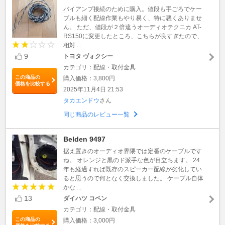
バイアンプ接続のために購入。値段も手ごろでケー
ブルも細く配線作業もやり易く、特に悪くありませ
ん。 ただ、値段が２倍違うオーディオテクニカ AT-
RS150に変更したところ、こちらが良すぎたので、
相対 ...
9
トヨタ ヴォクシー
カテゴリ：配線・取付金具
この商品の
購入価格：3,800円
価格を比較する
2025年11月4日 21:53
タカエンドウ
さん
同じ商品のレビュー一覧
Belden 9497
据え置きのオーディオ界隈では定番のケーブルです
ね。 オレンジと黒のド派手な色が目立ちます。 24
年も経過すれば既存のスピーカー配線が劣化してい
ると思うので何となく交換しました。 ケーブル自体
かな ...
13
ダイハツ コペン
カテゴリ：配線・取付金具
この商品の
購入価格：3,000円