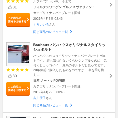
ルフ7Rで15万km。 今まで ...
31
フォルクスワーゲン ゴルフ R ヴァリアント
カテゴリ：ナンバープレート関連
この商品の
2021年4月3日 02:46
価格を比較する
くろいいろ
さん
同じ商品のレビュー一覧
Bauhaus バウハウスオリジナルスタイリッ
シュボルト
バウハウスのスタイリッシュナンバープレートボル
トです。 誰も気づかないくらいシンプルなのに、気
付くとカッコイイ！ 最高のボルトだと思ってます。
20年位前に購入したものなのですが、 車を乗り換
え ...
30
日産 ノート e-POWER
カテゴリ：ナンバープレート関連
この商品の
価格を比較する
2019年4月29日 00:45
吉川優子
さん
同じ商品のレビュー一覧