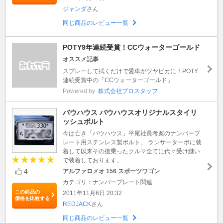
ジャンダ
さん
同じ商品のレビュー一覧
POTY9年連続受賞！CCウォーターゴールド
オススメ記事
スプレーして拭くだけで愛車がツヤピカに！POTY
連続受賞中の「CCウォーターゴールド」
Powered by
株式会社プロスタッフ
バウハウス バウハウスオリジナルスタイリ
ッシュボルト
今は亡き「バウハウス」平尾社長考案のナンバープ
レート用ステンレス製ボルト。 ランサーターボに装
着して以来その後乗ったクルマ全てに代々受け継い
で装着しております。
4
アルファロメオ 156 スポーツワゴン
カテゴリ：ナンバープレート関連
この商品の
2011年11月6日 20:32
価格を比較する
REDJACK
さん
同じ商品のレビュー一覧