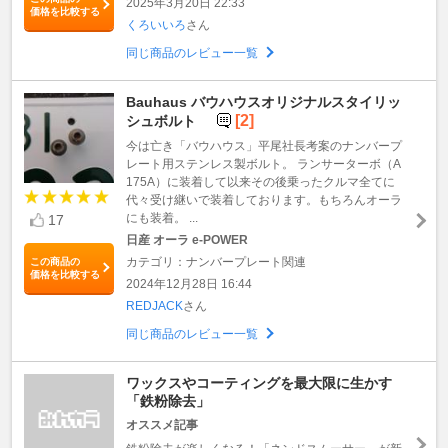
2025年3月20日 22:33
価格を比較する
くろいいろ
さん
同じ商品のレビュー一覧
Bauhaus バウハウスオリジナルスタイリッ
[2]
シュボルト
今は亡き「バウハウス」平尾社長考案のナンバープ
レート用ステンレス製ボルト。 ランサーターボ（A
175A）に装着して以来その後乗ったクルマ全てに
代々受け継いで装着しております。もちろんオーラ
にも装着。 ...
17
日産 オーラ e-POWER
カテゴリ：ナンバープレート関連
この商品の
価格を比較する
2024年12月28日 16:44
REDJACK
さん
同じ商品のレビュー一覧
ワックスやコーティングを最大限に生かす
「鉄粉除去」
オススメ記事