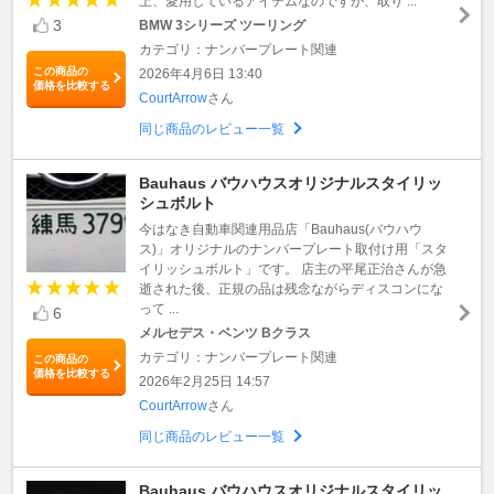
上、愛用しているアイテムなのですが、取り ...
3
BMW 3シリーズ ツーリング
カテゴリ：ナンバープレート関連
この商品の
2026年4月6日 13:40
価格を比較する
CourtArrow
さん
同じ商品のレビュー一覧
Bauhaus バウハウスオリジナルスタイリッ
シュボルト
今はなき自動車関連用品店「Bauhaus(バウハウ
ス)」オリジナルのナンバープレート取付け用「スタ
イリッシュボルト」です。 店主の平尾正治さんが急
逝された後、正規の品は残念ながらディスコンにな
って ...
6
メルセデス・ベンツ Bクラス
カテゴリ：ナンバープレート関連
この商品の
価格を比較する
2026年2月25日 14:57
CourtArrow
さん
同じ商品のレビュー一覧
Bauhaus バウハウスオリジナルスタイリッ