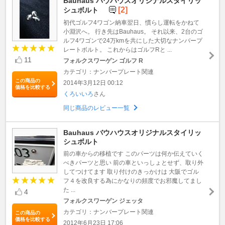
Bauhaus バウハウスオリジナルスタイリッ
[2]
シュボルト
初代ゴルフ4ワゴン納車翌日、慣らし運転をかねて
小淵沢へ。 行き先はBauhaus。 それ以来、2台のゴ
ルフ4ワゴンで24万kmを共にした大切なナンバープ
レートボルト。 これからはゴルフRと ...
11
フォルクスワーゲン ゴルフ R
カテゴリ：ナンバープレート関連
この商品の
2014年3月12日 00:12
価格を比較する
くろいいろ
さん
同じ商品のレビュー一覧
Bauhaus バウハウスオリジナルスタイリッ
シュボルト
前の車からの移植です このパーツは何か伝えていく
べきパーツと思い 前の車といっしょとせず、取り外
してつけてます 取り付けのきっかけは 大阪でゴル
フ４を改良する為にかなりの頻度でお邪魔してまし
た ...
4
フォルクスワーゲン ジェッタ
カテゴリ：ナンバープレート関連
この商品の
価格を比較する
2012年6月23日 17:06