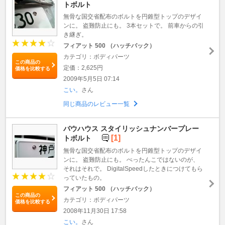
トボルト
無骨な国交省配布のボルトを円錐型トップのデザイ
ンに。 盗難防止にも。 3本セットで。 前車からの引
き継ぎ。
フィアット 500 （ハッチバック）
カテゴリ：ボディパーツ
この商品の
定価：2,625円
価格を比較する
2009年5月5日 07:14
こい。
さん
同じ商品のレビュー一覧
バウハウス スタイリッシュナンバープレー
[1]
トボルト
無骨な国交省配布のボルトを円錐型トップのデザイ
ンに。 盗難防止にも。 ぺったんこではないのが、
それはそれで。 DigitalSpeedしたときにつけてもら
っていたもの。
フィアット 500 （ハッチバック）
この商品の
カテゴリ：ボディパーツ
価格を比較する
2008年11月30日 17:58
こい。
さん