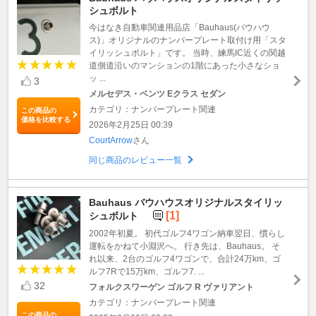
シュボルト
今はなき自動車関連用品店「Bauhaus(バウハウ
ス)」オリジナルのナンバープレート取付け用「スタ
イリッシュボルト」です。 当時、練馬IC近くの関越
道側道沿いのマンションの1階にあった小さなショ
ッ ...
3
メルセデス・ベンツ Eクラス セダン
カテゴリ：ナンバープレート関連
この商品の
価格を比較する
2026年2月25日 00:39
CourtArrow
さん
同じ商品のレビュー一覧
Bauhaus バウハウスオリジナルスタイリッ
[1]
シュボルト
2002年初夏。 初代ゴルフ4ワゴン納車翌日、慣らし
運転をかねて小淵沢へ。 行き先は、Bauhaus。 そ
れ以来、2台のゴルフ4ワゴンで、合計24万km、ゴ
ルフ7Rで15万km、ゴルフ7. ...
32
フォルクスワーゲン ゴルフ R ヴァリアント
カテゴリ：ナンバープレート関連
この商品の