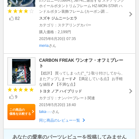
のジムニーのJB64とJB74に適合する ステアリング
ホイールボタントリムフレーム HZ-MON-STAR ハ
ンドルボタン装飾フレーム (カーボン調 ...
82
スズキ ジムニーシエラ
カテゴリ：ステアリングカバー
購入価格：2,199円
2025年6月20日 07:35
meria
さん
CARBON FREAK ワンオフ・オフミプレー
ト
【総評】 買ってしまった(^_^;) 取り付けしてから、
またアップしまーす🎵 【満足している点】 お手軽
な値段🎵 【不満な点】
トヨタ ノア ハイブリッド
9
カテゴリ：ナンバープレート関連
2015年5月20日 18:40
この商品の
taka-.-.-
さん
価格を比較する
同じ商品のレビュー一覧
あなたの愛車のパーツレビューを投稿してみません