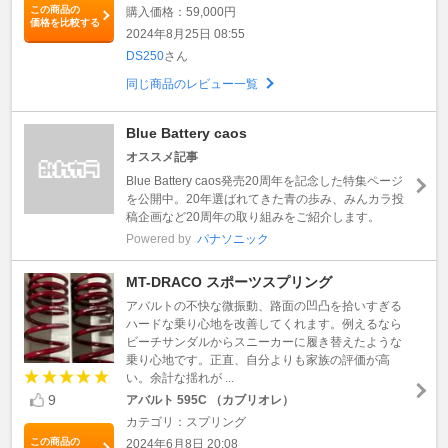
この商品の
購入価格：59,000円
価格を比較する
2024年8月25日 08:55
DS250
さん
同じ商品のレビュー一覧
Blue Battery caos
オススメ記事
Blue Battery caos発売20周年を記念した特集ページ
を公開中。20年選ばれてきた青の歩み、みんカラ投
稿企画など20周年の取り組みをご紹介します。
Powered by
パナソニック
MT-DRACO スポーツスプリング
アバルトの不快な微振動、路面の凹凸を拾いすぎる
ハードな乗り心地を改善してくれます。例えるなら
ビーチサンダルからスニーカーに履き替えたような
乗り心地です。正直、自分よりも家族の評価が高
い。余計な揺れが ...
9
アバルト 595C （カブリオレ）
カテゴリ：スプリング
この商品の
2024年6月8日 20:08