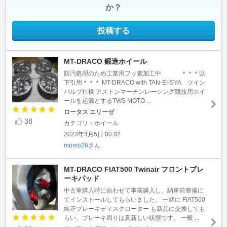
か？
投稿する
MT-DRACO 鍛造ホイール
防汚処理のため工業用フッ素加工中 ＊＊＊以
下引用＊＊＊ MT-DRACO with TAN-EI-SYA ツイン
バルブ仕様 アストンマーチンレーシング競技用ホイ
ールを起源とするTWS MOTO ...
ロータス エリーゼ
38
カテゴリ：ホイール
2023年4月5日 00:02
momo26
さん
MT-DRACO FIAT500 Twinair フロントブレ
ーキパッド
中古車購入時に合わせて事前購入し、納車前整備に
てインストールしてもらいました。 一緒に FIAT500
純正ブレーキディスクローター も新品に交換しても
らい、ブレーキ周りは真新しい状態です。 一般 ...