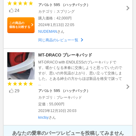
アバルト 595 （ハッチバック）
24
カテゴリ：スプリング
購入価格：42,000円
この商品の
2024年1月13日 22:05
価格を比較する
NUDEMAN
さん
同じ商品のレビュー一覧
MT-DRACO ブレーキパッド
MT-DRACO with ENDLESSのブレーキパッドで
す。暖かくなる来春に交換しようと思っていたので
すが、思いの外気温が上がり、思い立って交換しま
した。とある紳士の方からほぼ新品を格安で譲って
...
29
アバルト 595 （ハッチバック）
カテゴリ：ブレーキパッド
定価：55,000円
2023年12月10日 20:03
knctsy
さん
あなたの愛車のパーツレビューを投稿してみません