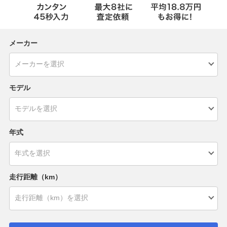
メーカー
モデル
年式
走行距離（km）