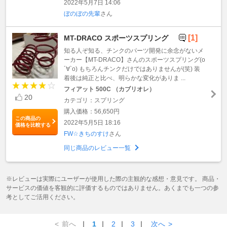
2022年5月7日 14:06
ぼのぼの先輩
さん
[1]
MT-DRACO スポーツスプリング
知る人ぞ知る、チンクのパーツ開発に余念がないメ
ーカー【MT-DRACO】さんのスポーツスプリング(о
´∀`о) もちろんチンクだけではありませんが(笑) 装
着後は純正と比べ、明らかな変化がありま ...
フィアット 500C （カブリオレ）
20
カテゴリ：スプリング
購入価格：56,650円
この商品の
2022年5月5日 18:16
価格を比較する
FW☆きちのすけ
さん
同じ商品のレビュー一覧
※レビューは実際にユーザーが使用した際の主観的な感想・意見です。 商品・
サービスの価値を客観的に評価するものではありません。あくまでも一つの参
考としてご活用ください。
<
前へ
｜
1
｜
2
｜
3
｜
次へ
>