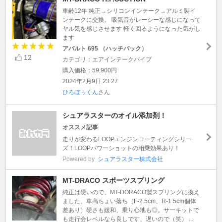
車齢12年 純正→シリコンインテーク→アルミ製イ
ンテークに交換。 吸気音がレーシーな感じになって
ヤル気を感じさせます 軽く回るようになった気がし
ます
アバルト 695 （ハッチバック）
12
カテゴリ：エアインテークパイプ
購入価格：59,900円
2024年2月9日 23:27
ひろぼぅくん
さん
シュアラスターのオイル添加剤！
オススメ記事
走りが変わるLOOPエンジンコーティングシリー
ズ！LOOPパワーショットの相乗効果あり！
Powered by
シュアラスター株式会社
MT-DRACO スポーツスプリング
純正は硬いので、MT-DORACO製スプリングに換え
ました。車高ちょい落ち（F-2.5cm、R-1.5cm個体
差あり）硬さも緩和、乗り心地も◎。サーキットで
も走行会レベルなら良しです、遅いので（笑） ...