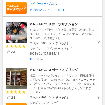
ハイパーまーくん
さん
この商品の
価格を比較する
同じ商品のレビュー一覧
MT-DRACO スポーツサクション
他のパーツと干渉して取り回しが苦労したが、収ま
ればよし。 トルクは上がった気がする。 見た目が
良いので、満足度は高し。
アバルト 595 （ハッチバック）
カテゴリ：エアインテークパイプ
23
2024年11月27日 14:48
Jostra
さん
MT-DRACO スポーツスプリング
純正ノーマルの頼りないコーナリング、高速巡行時
の不快な後方からの突き上げ感、 タイトコーナーで
の爪先立ったハンドリング等々・・・ 全て改善する
上に、日常常用域の乗り味も心地よくしてくれま
す。 車両 ...
24
アバルト 595 （ハッチバック）
カテゴリ：スプリング