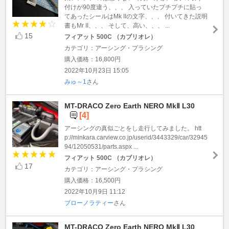
付けが90度違う、、、 入っていたプチプチに貼っ
てあったシールはMk IIの文字、、、 付いてきた説明
書もMr II、、、 そして、高い、、、 ...
15
フィアット 500C （カブリオレ）
カテゴリ：アーシング・プラシング
購入価格：16,800円
2022年10月23日 15:05
みゅ～1
さん
MT-DRACO Zero Earth NERO MkⅡ L30
[4]
アーシングの真似ごとをし走行してみました。 htt
p://minkara.carview.co.jp/userid/3443329/car/32945
94/12050531/parts.aspx ...
フィアット 500C （カブリオレ）
17
カテゴリ：アーシング・プラシング
購入価格：16,500円
2022年10月9日 11:12
ブローノラティー
さん
MT-DRACO Zero Earth NERO MkⅡ L30