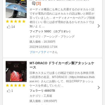
[3]
オーディオ機器にも車にも共通するのがオカルト話
ですが電気の流れにはオカルトの話は無いと師匠が
言っていました… オーディオメーカーのアンプ技術
者曰くいい音には必ず理由があるからオカルトでは
無いよ と ...
14
フィアット 500C （カブリオレ）
カテゴリ：アーシング・プラシング
購入価格：16,500円
2022年10月8日 17:04
ブローノラティー
さん
MT-DRACO ドライカーボン製アタッシュケ
ース
旧車カスタムでは多くの雑誌で紹介される神奈川県
小田原市の名店、MT-DRACO（https://mtdraco.theb
ase.in/）さんにお願いして、特注CFRPアタッシュ
ケースを作成していただ ...
1
フェラーリ 488GTB
カテゴリ：工具箱
購入価格：199,650円