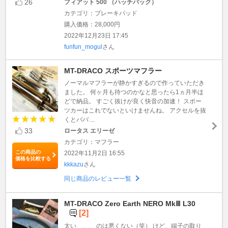
26
フィアット 500 （ハッチバック）
カテゴリ：ブレーキパッド
購入価格：28,000円
2022年12月23日 17:45
funfun_mogul
さん
MT-DRACO スポーツマフラー
ノーマルマフラーが静かすぎるので作っていただき
ました。 何ヶ月も待つのかなと思ったら1ヵ月半ほ
どで納品。 すごく抜けが良く快音の加速！ スポー
ツカーはこれでないといけませんね。 アクセルを抜
くとババ ...
33
ロータス エリーゼ
カテゴリ：マフラー
この商品の
2022年11月2日 16:55
価格を比較する
kkkazu
さん
同じ商品のレビュー一覧
MT-DRACO Zero Earth NERO MkⅢ L30
[2]
太い、、、 のは悪くない（笑） けど、端子の取り