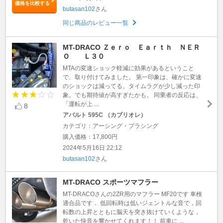
価格を比較する
butasan102
さん
同じ商品のレビュー一覧
MT-DRACO Ｚｅｒｏ Ｅａｒｔｈ ＮＥＲ
Ｏ Ｌ３０
MTAの変速ショック軽減に効果があるということ
で、取り付けてみました。 第一印象は、確かに変速
のショックは減ってる。タイムラグが少し減った印
象。でも期待値が高すぎたかも。 同乗者の反応は、
「運転が上 ...
8
アバルト 595C （カブリオレ）
カテゴリ：アーシング・プラシング
購入価格：17,800円
2024年5月16日 22:12
butasan102
さん
MT-DRACO スポーツマフラー
MT-DRACOさんの2ZR用のマフラー MF20です 車検
適合品です． 低回転時は低いジェントルな音で，回
転数の上昇とともに脳天を突き抜けていくような，
乾いた快音を響かせてくれます！！ 前車に ...