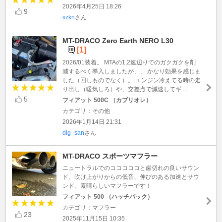
2026年4月25日 18:26
9
szkn
さん
MT-DRACO Zero Earth NERO L30
[1]
2026/01装着。 MTAの1,2速辺りでのガクガクを削
減するべく導入しましたが、、 かなり効果を感じま
した（回しものでなく）。 エンジン冷えてる時の走
り出し（暖気しろ）や、交差点で減速してギ ...
5
フィアット 500C （カブリオレ）
カテゴリ：その他
2026年1月14日 21:31
dig_san
さん
MT-DRACO スポーツマフラー
ニュートラルでのコココココと歯切れの良いサウン
ド、吹け上がりからの低音、伸びのある加速とサウ
ンド、素晴らしいマフラーです！
フィアット 500 （ハッチバック）
カテゴリ：マフラー
23
2025年11月15日 10:35