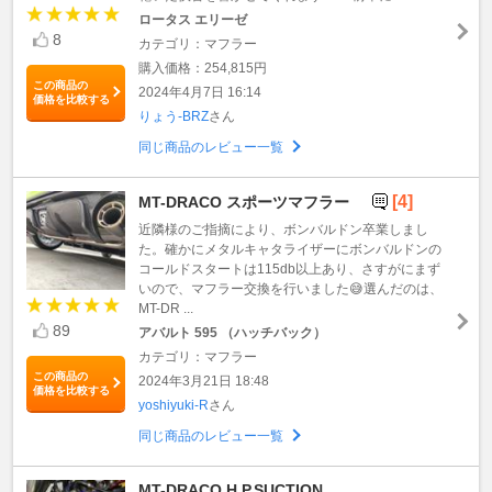
ロータス エリーゼ
8
カテゴリ：マフラー
購入価格：254,815円
この商品の
2024年4月7日 16:14
価格を比較する
りょう-BRZ
さん
同じ商品のレビュー一覧
[4]
MT-DRACO スポーツマフラー
近隣様のご指摘により、ボンバルドン卒業しまし
た。確かにメタルキャタライザーにボンバルドンの
コールドスタートは115db以上あり、さすがにまず
いので、マフラー交換を行いました😅選んだのは、
MT-DR ...
89
アバルト 595 （ハッチバック）
カテゴリ：マフラー
この商品の
2024年3月21日 18:48
価格を比較する
yoshiyuki-R
さん
同じ商品のレビュー一覧
MT-DRACO H.P.SUCTION