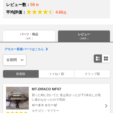
レビュー数：
59
件
平均評価：
4.66
点
パーツ・商品
レビュー
（4件 ）
（59件 ）
デモカー装着パーツはこちら
新着順
イイね！順
クリップ順
MT-DRACO MF07
買った時に付いてた 音は良かったが下1本出しが気
に食わなかったので売却
ロータス エリーゼ
カテゴリ：マフラー