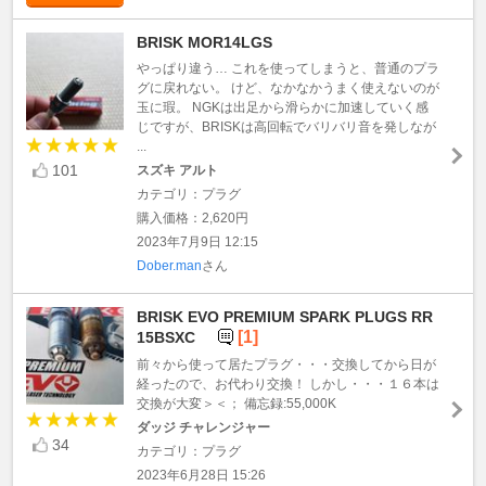
BRISK MOR14LGS
やっぱり違う… これを使ってしまうと、普通のプラ
グに戻れない。 けど、なかなかうまく使えないのが
玉に瑕。 NGKは出足から滑らかに加速していく感
じですが、BRISKは高回転でバリバリ音を発しなが
...
101
スズキ アルト
カテゴリ：プラグ
購入価格：2,620円
2023年7月9日 12:15
Dober.man
さん
BRISK EVO PREMIUM SPARK PLUGS RR
[1]
15BSXC
前々から使って居たプラグ・・・交換してから日が
経ったので、お代わり交換！ しかし・・・１６本は
交換が大変＞＜； 備忘録:55,000K
ダッジ チャレンジャー
34
カテゴリ：プラグ
2023年6月28日 15:26