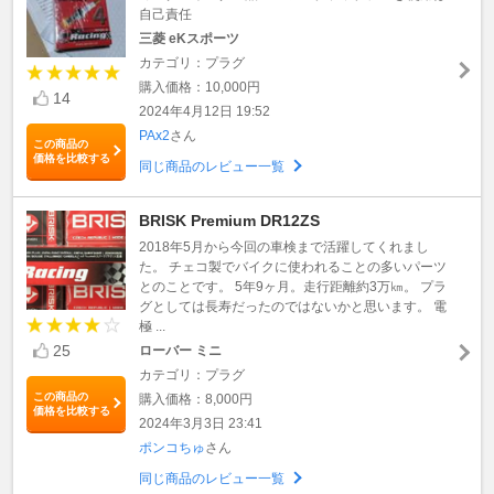
自己責任
三菱 eKスポーツ
カテゴリ：プラグ
購入価格：10,000円
14
2024年4月12日 19:52
PAx2
さん
この商品の
価格を比較する
同じ商品のレビュー一覧
BRISK Premium DR12ZS
2018年5月から今回の車検まで活躍してくれまし
た。 チェコ製でバイクに使われることの多いパーツ
とのことです。 5年9ヶ月。走行距離約3万㎞。 プラ
グとしては長寿だったのではないかと思います。 電
極 ...
25
ローバー ミニ
カテゴリ：プラグ
この商品の
購入価格：8,000円
価格を比較する
2024年3月3日 23:41
ポンコちゅ
さん
同じ商品のレビュー一覧