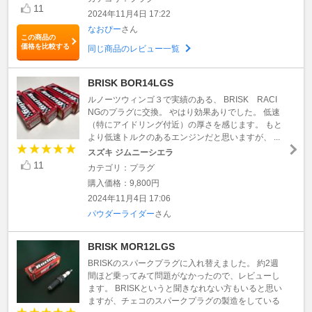
11
2024年11月4日 17:22
なおぴー
さん
この商品の
価格を比較する
同じ商品のレビュー一覧
BRISK BOR14LGS
ルノーツウィンゴ３で実績のある、 BRISK RACI
NGのプラグに交換。 やはり効果ありでした。 低速
（特にアイドリング付近）の厚さを感じます。 もと
より低速トルクのあるエンジンだと思いますが、 ...
スズキ ジムニーシエラ
11
カテゴリ：プラグ
購入価格：9,800円
2024年11月4日 17:06
パウダーライダー
さん
BRISK MOR12LGS
BRISKのスパークプラグに入れ替えました。 約2週
間ほど乗ってみて問題がなかったので、レビューし
ます。 BRISKというと聞きなれない方もいると思い
ますが、チェコのスパークプラグの製造をしている