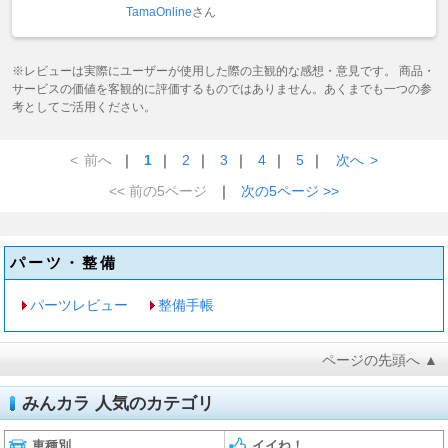
TamaOnline
さん
※レビューは実際にユーザーが使用した際の主観的な感想・意見です。 商品・
サービスの価値を客観的に評価するものではありません。あくまでも一つの参
考としてご活用ください。
<
前へ
｜
1
｜
2
｜
3
｜
4
｜
5
｜
次へ
>
<< 前の5ページ
｜
次の5ページ >>
パーツ・整備
パーツレビュー
整備手帳
ページの先頭へ ▲
みんカラ 人気のカテゴリ
車種別
イイね！