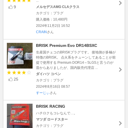
...
9
メルセデスAMG CLAクラス
カテゴリ：プラグ
購入価格：10,480円
2024年11月2日 16:52
CRAIN
さん
BRISK Premium Evo DR14BSXC
生産国チェコのBRISKプラグです。 接地側が多極が
特徴のBRISK。 点火系をチューンしてあることが前
提で使用する Premium DOR14～5LGSと言うのが
昔からありましたが、国内販売代理店 ...
ダイハツ コペン
25
カテゴリ：プラグ
2024年8月16日 08:57
すーじぃ
さん
BRISK RACING
ハチロクもコレなんで…。
マツダ ロードスター
カテゴリ：プラグ