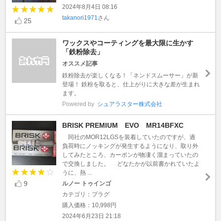
2024年8月4日 08:16
takanori1971
さん
25
ワックスやコーティングを最大限に生かす
「鉄粉除去」
オススメ記事
鉄粉除去が楽しくなる！「ネンドスムーサー」が新
登場！ 鉄粉を取ると、仕上がりに大きな差が生まれ
ます。
Powered by
シュアラスター株式会社
BRISK PREMIUM EVO MR14BFXC
同社のMOR12LGSを装着していたのですが、過
負荷時にノッキングが発生するようになり、取り外
してみたところ、カーボンが物凄く溜まっていたの
で交換しました。 どなたかが以前書かれていたよ
うに、熱 ...
9
ルノー トゥインゴ
カテゴリ：プラグ
購入価格：10,998円
2024年6月23日 21:18