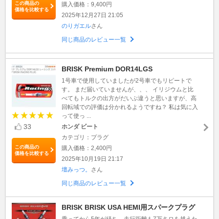
この商品の
購入価格：9,400円
価格を比較する
2025年12月27日 21:05
のりガエル
さん
同じ商品のレビュー一覧
BRISK Premium DOR14LGS
1号車で使用していましたが2号車でもリピートで
す。 まだ届いていませんが、、、 イリジウムと比
べてもトルクの出方がだいぶ違うと思いますが、高
回転域での評価は分かれるようですね？ 私は気に入
って使っ ...
33
ホンダ ビート
カテゴリ：プラグ
この商品の
購入価格：2,400円
価格を比較する
2025年10月19日 21:17
壇みっつ。
さん
同じ商品のレビュー一覧
BRISK BRISK USA HEMI用スパークプラグ
乗ってから5年が経ち、走行距離も7万キロを越えた