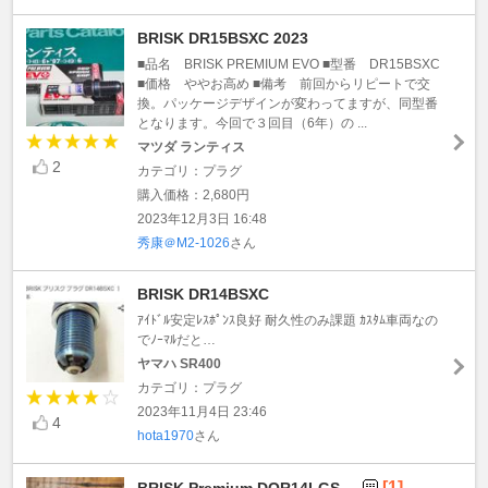
BRISK DR15BSXC 2023
■品名 BRISK PREMIUM EVO ■型番 DR15BSXC
■価格 ややお高め ■備考 前回からリピートで交
換。パッケージデザインが変わってますが、同型番
となります。今回で３回目（6年）の ...
マツダ ランティス
2
カテゴリ：プラグ
購入価格：2,680円
2023年12月3日 16:48
秀康＠M2-1026
さん
BRISK DR14BSXC
ｱｲﾄﾞﾙ安定ﾚｽﾎﾟﾝｽ良好 耐久性のみ課題 ｶｽﾀﾑ車両なの
でﾉｰﾏﾙだと…
ヤマハ SR400
カテゴリ：プラグ
2023年11月4日 23:46
4
hota1970
さん
[1]
BRISK Premium DOR14LGS