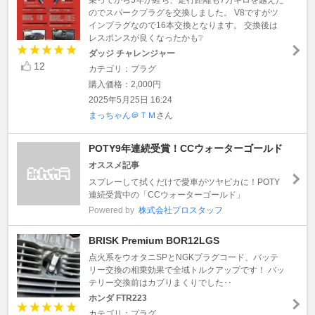
のでスパークプラグを交換しました。 V8ですがツ
インプラグなので16本交換となります。 交換後は
レスポンスが良くなったかも❔
ダッジ チャレンジャー
12
カテゴリ：プラグ
購入価格：2,000円
2025年5月25日 16:24
まっちゃん＠ＴＭ
さん
POTY9年連続受賞！CCウォーターゴールド
オススメ記事
スプレーして拭くだけで愛車がツヤピカに！POTY
連続受賞中の「CCウォーターゴールド」
Powered by
株式会社プロスタッフ
BRISK Premium BOR12LGS
点火系をウオタニSPとNGKプラグコード、バッテ
リー交換の相乗効果で全域トルクアップです！ バッ
テリー交換前はカブりまくりでした‥
ホンダ FTR223
カテゴリ：プラグ