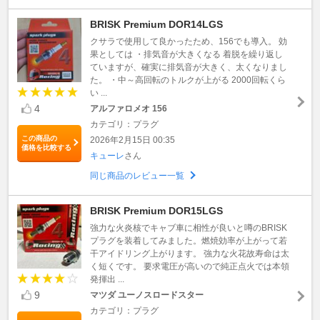
BRISK Premium DOR14LGS
クサラで使用して良かったため、156でも導入。 効
果としては ・排気音が大きくなる 着脱を繰り返し
ていますが、確実に排気音が大きく、太くなりまし
た。 ・中～高回転のトルクが上がる 2000回転くら
い ...
4
アルファロメオ 156
カテゴリ：プラグ
この商品の
2026年2月15日 00:35
価格を比較する
キューレ
さん
同じ商品のレビュー一覧
BRISK Premium DOR15LGS
強力な火炎核でキャブ車に相性が良いと噂のBRISK
プラグを装着してみました。燃焼効率が上がって若
干アイドリング上がります。 強力な火花故寿命は太
く短くです。 要求電圧が高いので純正点火では本領
発揮出 ...
9
マツダ ユーノスロードスター
カテゴリ：プラグ