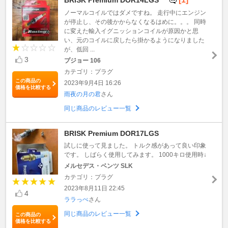
ノーマルコイルではダメですね。 走行中にエンジン
が停止し、その後かからなくなるはめに。。。 同時
に変えた輸入イグニッションコイルが原因かと思
い、元のコイルに戻したら掛かるようになりました
が、低回 ...
3
プジョー 106
カテゴリ：プラグ
この商品の
2023年9月4日 16:26
価格を比較する
雨夜の月の君
さん
同じ商品のレビュー一覧
BRISK Premium DOR17LGS
試しに使って見ました。 トルク感があって良い印象
です。 しばらく使用してみます。 1000キロ使用時↓
メルセデス・ベンツ SLK
カテゴリ：プラグ
2023年8月11日 22:45
4
ララっぺ
さん
同じ商品のレビュー一覧
この商品の
価格を比較する