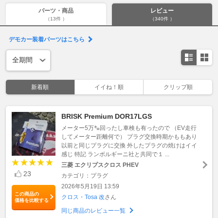
パーツ・商品
レビュー
（13件 ）
（340件 ）
デモカー装着パーツはこちら
新着順
イイね！順
クリップ順
BRISK Premium DOR17LGS
メーター5万㌔回ったし車検も有ったので （EV走行
してメーター距離何で） プラグ交換時期かももあり
以前と同じプラグに交換 外したプラグの焼けはイイ
感じ 特記 ランボルギーニ社と共同で１ ...
三菱 エクリプスクロス PHEV
23
カテゴリ：プラグ
2026年5月19日 13:59
この商品の
クロス・Tosa 改
さん
価格を比較する
同じ商品のレビュー一覧