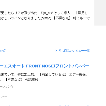
更したらリアが飛び出た！Σ(×_×;)! そして導入… 【満足し
かしいラインとなりました(*≧∀≦*) 【不満な点】 特にネーで
imo7
同じ商品のレビュー一覧
 ケーエスオート FRONT NOSE/フロントバンパー
出来ていて、特に加工無。 【満足している点】 エアー確保。
。 【不満な点】 公認車検
ーションIV
ンパー