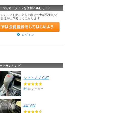
ージでカーライフを便利に楽しく！！
インするとお気に入りの保存や燃費記録など
な管理が出来るようになります
ログイン
ーツランキング
シフトノブ CVT
5件
のレビュー
ZETAⅣ