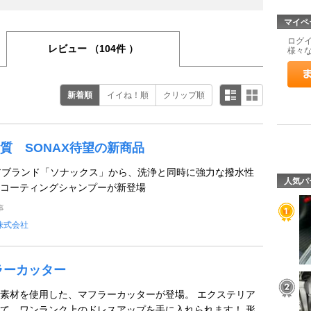
マイペ
ログ
レビュー
（104件 ）
様々
新着順
イイね！順
クリップ順
質 SONAX待望の新商品
ケアブランド「ソナックス」から、洗浄と同時に強力な撥水性
人気パ
コーティングシャンプーが新登場
事
株式会社
ラーカッター
素材を使用した、マフラーカッターが登場。 エクステリア
て、ワンランク上のドレスアップを手に入れられます！ 形