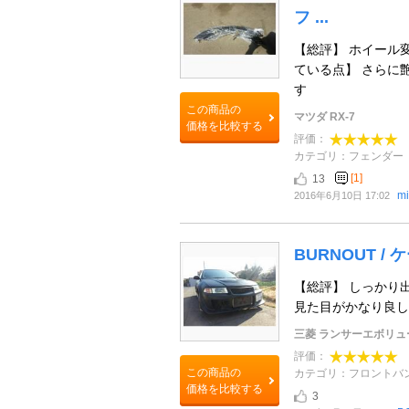
フ ...
【総評】 ホイール変
ている点】 さらに艶
す
この商品の
マツダ RX-7
価格を比較する
評価：
カテゴリ：フェンダー
[1]
13
m
2016年6月10日 17:02
BURNOUT /
【総評】 しっかり
見た目がかなり良し
三菱 ランサーエボリュ
評価：
この商品の
カテゴリ：フロントバ
価格を比較する
3