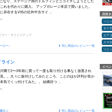
らけになり、ステージア用のドルフィンとニコイチしようとした
これを代わりに購入。 アップガレージ本店で買いました。
存在するV35の社外中古サイ ...
注目タ
ペ
ソニ
タイ
イラー・サイドステップ
エア
スマ
ーけー。
同じ商品のレビュー一覧
ソニ
アイライン
イベン
片隅で2〜3年前に買って一度も取り付ける事なく放置され
見。。久々に仮付けしてみたところ、ことのほか評判が良か
気でくっ付けてみた。。 結構目つ ...
ペ
蘭丸☆
同じ商品のレビュー一覧