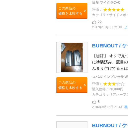
日産 マイクラC+C
この商品の
評価：
価格を比較する
カテゴリ：サイドスポ
22
よ
2017年10月8日 21:10
BURNOUT / 
【総評】 オクで見
に塗装済み、鷹目の
んまり付けてる人は
スバル インプレッサ WR
この商品の
評価：
価格を比較する
購入価格：20,000円
カテゴリ：リアハーフ
8
黒
2016年9月15日 21:13
BURNOUT /