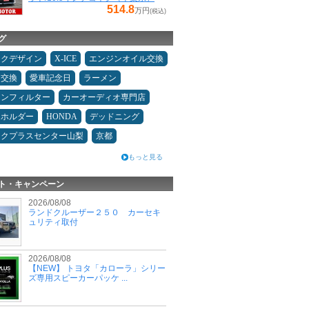
514.8
万円
(税込)
グ
ックデザイン
X-ICE
エンジンオイル交換
ヤ交換
愛車記念日
ラーメン
コンフィルター
カーオーディオ専門店
ホホルダー
HONDA
デッドニング
ックプラスセンター山梨
京都
もっと見る
ト・キャンペーン
2026/08/08
ランドクルーザー２５０ カーセキ
ュリティ取付
2026/08/08
【NEW】 トヨタ「カローラ」シリー
ズ専用スピーカーパッケ ...