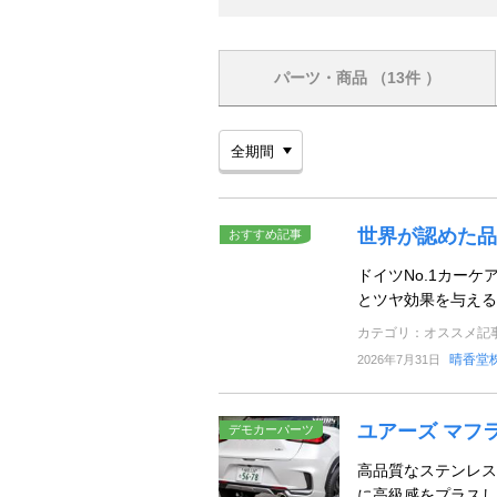
パーツ・商品
（13件 ）
世界が認めた品
おすすめ記事
ドイツNo.1カー
とツヤ効果を与える
カテゴリ：オススメ記
晴香堂
2026年7月31日
ユアーズ マフ
デモカーパーツ
高品質なステンレス
に高級感をプラスし