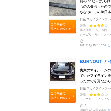
前のingsが穴だ
ものの失敗したので
ちなみにこの時日本に
日産 スカイラインクー
この商品の
評価：
価格を比較する
購入価格：20,000円
カテゴリ：サイドスポ
3
け
2021年3月15日 18:54
BURNOUT 
実家のマイルームの
ていたアイライン発
ったので今更ながら本
日産 スカイラインクー
この商品の
評価：
価格を比較する
カテゴリ：アイライン
45
☆
2018年1月23日 22:25