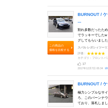
BURNOUT /
...
割れ多数だったため
でラッキーでしたw
グしてもらいました‼︎
この商品の
スバル レガシィツーリ
価格を比較する
評価：
カテゴリ：フロントバ
17
s
2017年12月7日 05:34
BURNOUT /
極力シンプルなサイ
ろ、このバーンナウ
ており、落札しました