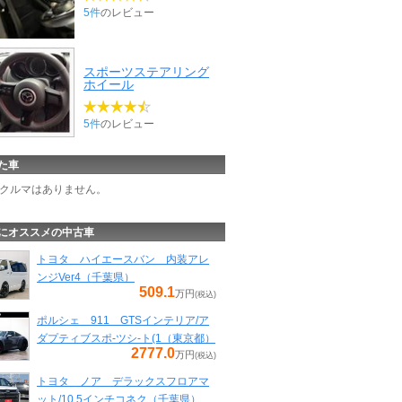
5件
のレビュー
スポーツステアリング
ホイール
5件
のレビュー
た車
クルマはありません。
にオススメの中古車
トヨタ ハイエースバン 内装アレ
ンジVer4（千葉県）
509.1
万円
(税込)
ポルシェ 911 GTSインテリア/ア
ダプティブスポ-ツシ-ト(1（東京都）
2777.0
万円
(税込)
トヨタ ノア デラックスフロアマ
ット/10.5インチコネク（千葉県）