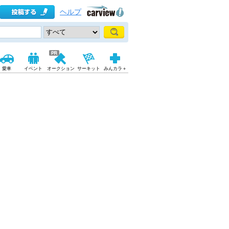
ヘルプ
愛車
イベント
オークション
サーキット
みんカラ＋