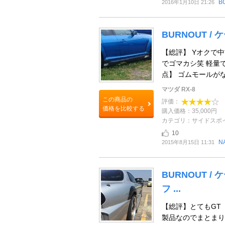
B
2016年1月10日 21:26
BURNOUT /
【総評】 Yオクで
でゴマカシ笑 軽量です
点】 ゴムモールがない
マツダ RX-8
この商品の
評価：
価格を比較する
購入価格：35,000円
カテゴリ：サイドスポ
10
N
2015年8月15日 11:31
BURNOUT /
フ ...
【総評】とてもGT 
製品なのでまとまり