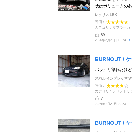
状はボリュームのある
レクサス LBX
評価：
カテゴリ：マフラーカ
89
Y
2026年2月27日 19:24
BURNOUT 
バックリ割れたけど
スバル インプレッサ WR
評価：
カテゴリ：フロントリ
7
し
2024年7月21日 20:23
BURNOUT /