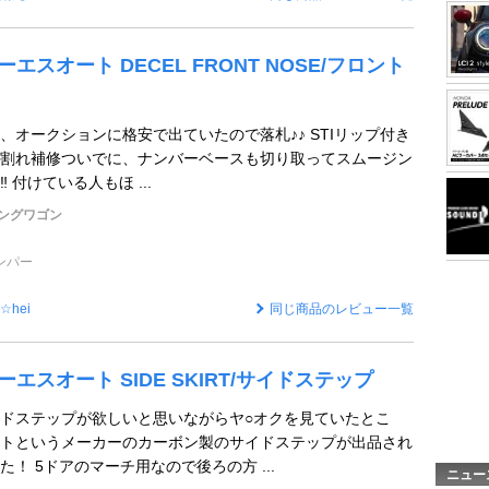
 ケーエスオート DECEL FRONT NOSE/フロント
、オークションに格安で出ていたので落札♪♪ STIリップ付き
 割れ補修ついでに、ナンバーベースも切り取ってスムージン
 付けている人もほ ...
ングワゴン
ンパー
h☆hei
同じ商品のレビュー一覧
 ケーエスオート SIDE SKIRT/サイドステップ
ドステップが欲しいと思いながらヤ○オクを見ていたとこ
トというメーカーのカーボン製のサイドステップが出品され
！ 5ドアのマーチ用なので後ろの方 ...
ニュー