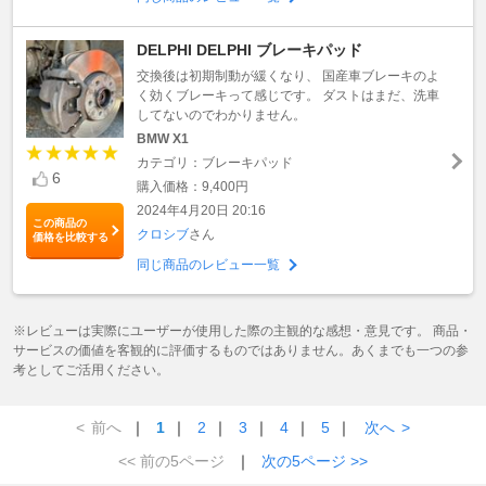
DELPHI DELPHI ブレーキパッド
交換後は初期制動が緩くなり、 国産車ブレーキのよ
く効くブレーキって感じです。 ダストはまだ、洗車
してないのでわかりません。
BMW X1
カテゴリ：ブレーキパッド
6
購入価格：9,400円
2024年4月20日 20:16
この商品の
クロシブ
さん
価格を比較する
同じ商品のレビュー一覧
※レビューは実際にユーザーが使用した際の主観的な感想・意見です。 商品・
サービスの価値を客観的に評価するものではありません。あくまでも一つの参
考としてご活用ください。
<
前へ
｜
1
｜
2
｜
3
｜
4
｜
5
｜
次へ
>
<< 前の5ページ
｜
次の5ページ >>