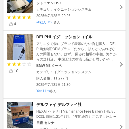
シトロエン DS3
カテゴリ：イグニッションシステム
2025年7月28日 20:26
やねんDS3
さん
4
DELPHI イグニッションコイル
アリエクで特にブランド表示のない物を購入。 DEL
PHIは純正OEMブランドだから、ほんとであればな
んの問題もない、はず。 因みに相場の半額、海外か
らの送料込。 中国工場の横流し品かと思いきや ...
BMW M3 クーペ
10
カテゴリ：イグニッションシステム
購入価格：11,277円
2025年7月21日 21:30
Yan Hiro
さん
デルファイ デルファイ社
HEXA [ ヘキサ ] [ Maintenance Free Battery ] HE 85
D23L 前回は21年7月、4年間経過も元気でしたよ〜
日産 セレナ