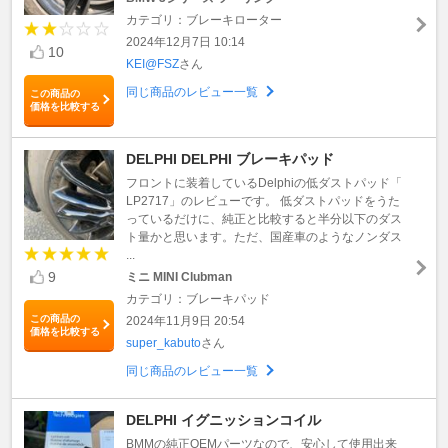
カテゴリ：ブレーキローター
2024年12月7日 10:14
10
KEI@FSZ
さん
同じ商品のレビュー一覧
この商品の
価格を比較する
DELPHI DELPHI ブレーキパッド
フロントに装着しているDelphiの低ダストパッド「
LP2717」のレビューです。 低ダストパッドをうた
っているだけに、純正と比較すると半分以下のダス
ト量かと思います。ただ、国産車のようなノンダス
...
9
ミニ MINI Clubman
カテゴリ：ブレーキパッド
この商品の
2024年11月9日 20:54
価格を比較する
super_kabuto
さん
同じ商品のレビュー一覧
DELPHI イグニッションコイル
BMMの純正OEMパーツなので、安心して使用出来