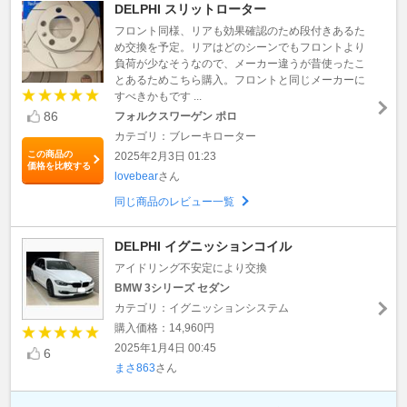
DELPHI スリットローター
フロント同様、リアも効果確認のため段付きあるた
め交換を予定。リアはどのシーンでもフロントより
負荷が少なそうなので、メーカー違うが昔使ったこ
とあるためこちら購入。フロントと同じメーカーに
すべきかもです ...
86
フォルクスワーゲン ポロ
カテゴリ：ブレーキローター
この商品の
2025年2月3日 01:23
価格を比較する
lovebear
さん
同じ商品のレビュー一覧
DELPHI イグニッションコイル
アイドリング不安定により交換
BMW 3シリーズ セダン
カテゴリ：イグニッションシステム
購入価格：14,960円
2025年1月4日 00:45
6
まさ863
さん