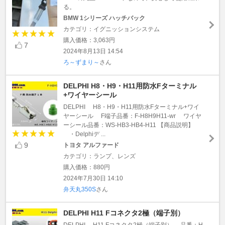
る。
BMW 1シリーズ ハッチバック
カテゴリ：イグニッションシステム
購入価格：3,063円
7
2024年8月13日 14:54
ろ～ずまり～
さん
DELPHI H8・H9・H11用防水Fターミナル
+ワイヤーシール
DELPHI H8・H9・H11用防水Fターミナル+ワイ
ヤーシール F端子品番：F-H8H9H11-wr ワイヤ
ーシール品番：WS-HB3-HB4-H11 【商品説明】
・Delphiデ ...
9
トヨタ アルファード
カテゴリ：ランプ、レンズ
購入価格：880円
2024年7月30日 14:10
弁天丸350S
さん
DELPHI H11 Fコネクタ2極（端子別）
DELPHI H11 Fコネクタ2極（端子別） 品番：H