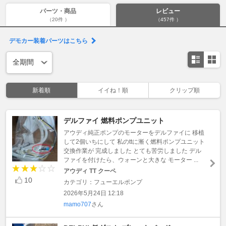
パーツ・商品
レビュー
（20件 ）
（457件 ）
デモカー装着パーツはこちら
新着順
イイね！順
クリップ順
デルファイ 燃料ポンプユニット
アウディ純正ポンプのモーターをデルファイに 移植
して2個いちにして 私のttに漸く燃料ポンプユニット
交換作業が 完成しました とても苦労しました デル
ファイを付けたら、ウォーンと大きな モーター ...
アウディ TT クーペ
10
カテゴリ：フューエルポンプ
2026年5月24日 12:18
mamo707
さん