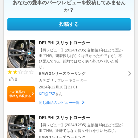
あなたの愛車のパーツレビューを投稿してみません
か？
投稿する
DELPHI スリットローター
【再レビュー】(2024/12/05) 交換後1年ほどで歪が
出てNG。研磨後しばらくは良かったのですが、再
び歪んでNG。距離ではなく偶々外れを引いた感
じ。
BMW 3シリーズ ツーリング
8
カテゴリ：ブレーキローター
2024年12月10日 21:01
この商品の
KEI@FSZ
さん
価格を比較する
同じ商品のレビュー一覧
DELPHI スリットローター
【再レビュー】(2024/12/05) 交換後1年ほどで歪が
出てNG。距離ではなく偶々外れを引いた感じ。
BMW 3シリーズ ツーリング