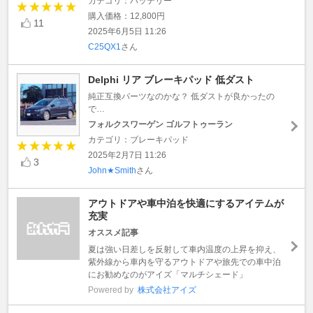
カテゴリ：バッテリー
購入価格：12,800円
11
2025年6月5日 11:26
C25QX1
さん
Delphi リア ブレーキパッド 低ダスト
純正互換パーツなのかな？ 低ダストが良かったの
で…
フォルクスワーゲン ゴルフトゥーラン
カテゴリ：ブレーキパッド
2025年2月7日 11:26
3
John★Smith
さん
アウトドアや車中泊を快適にするアイテムが
充実
オススメ記事
夏は強い日差しを反射して車内温度の上昇を抑え、
紫外線から車内を守るアウトドアや旅先での車中泊
にお勧めなのがアイズ「マルチシェード」
Powered by
株式会社アイズ