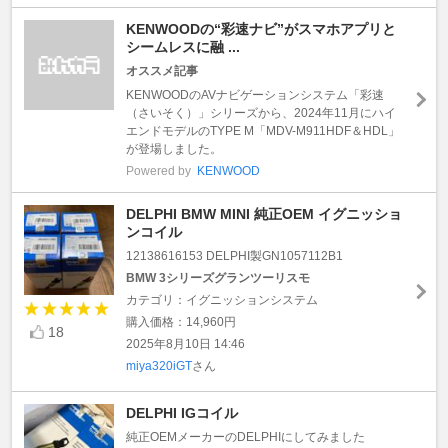
KENWOODの“彩速ナビ”がスマホアプリと
シームレスに融 ...
オススメ記事
KENWOODのAVナビゲーションシステム「彩速
（さいそく）」シリーズから、2024年11月にハイ
エンドモデルのTYPE M「MDV-M911HDF＆HDL」
が登場しました。
Powered by
KENWOOD
DELPHI BMW MINI 純正OEM イグニッショ
ンコイル
12138616153 DELPHI製GN1057112B1
BMW 3シリーズグランツーリスモ
カテゴリ：イグニッションシステム
購入価格：14,960円
18
2025年8月10日 14:46
miya320iGT
さん
DELPHI IGコイル
純正OEMメーカーのDELPHIにしてみました