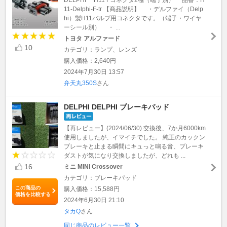
11-Delphi-F-tr 【商品説明】 ・デルファイ（Delp
hi）製H11バルブ用コネクタです。（端子・ワイヤ
ーシール別） ・ ...
トヨタ アルファード
10
カテゴリ：ランプ、レンズ
購入価格：2,640円
2024年7月30日 13:57
弁天丸350S
さん
DELPHI DELPHI ブレーキパッド
【再レビュー】(2024/06/30) 交換後、7か月6000km
使用しましたが、イマイチでした。 純正のカックン
ブレーキと止まる瞬間にキュっと鳴る音、ブレーキ
ダストが気になり交換しましたが、どれも ...
16
ミニ MINI Crossover
カテゴリ：ブレーキパッド
この商品の
購入価格：15,588円
価格を比較する
2024年6月30日 21:10
タカQ
さん
同じ商品のレビュー一覧