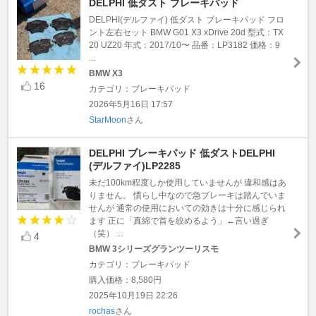
DELPHI 低ダスト ブレーキパッド
DELPHI(デルファイ) 低ダスト ブレーキパッド フロ
ント左右セット BMW G01 X3 xDrive 20d 型式：TX
20 UZ20 年式：2017/10〜 品番：LP3182 価格：9
...
BMW X3
16
カテゴリ：ブレーキパッド
2026年5月16日 17:57
StarMoon
さん
DELPHI ブレーキパッド 低ダストDELPHI
(デルファイ)LP2285
未だ100km程度しか使用していませんが 違和感はあ
りません。 慣らし中なので急ブレーキは踏んでいま
せんが 通常の使用においての効きは十分に感じられ
ます 正に「真綿で首を絞めるよう」←言い過ぎ
（笑） ...
4
BMW 3シリーズグランツーリスモ
カテゴリ：ブレーキパッド
購入価格：8,580円
2025年10月19日 22:26
rochas
さん