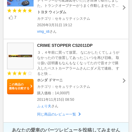
ディーラーから配線図をいただき自身で取付しまし
た。トランクオープナーがうまく作動しませんで ...
トヨタ ウィンダム
7
カテゴリ：セキュリティシステム
2026年3月31日 19:12
vmg_sti
さん
CRIME STOPPER CS2011DP
３，４年前に買って放置。 なにかしたくてしょうが
なかったので放置してあったこいつを再び召喚。 取
り扱い説明書もなんもなくなってたので昔オクで購
入したベストカーアラームさんにダメ元で連絡。 す
ると快 ...
ホンダ ドマーニ
この商品の
カテゴリ：セキュリティシステム
価格を比較する
購入価格：14,000円
2011年11月15日 08:50
ふぇり夫
さん
同じ商品のレビュー一覧
あなたの愛車のパーツレビューを投稿してみません