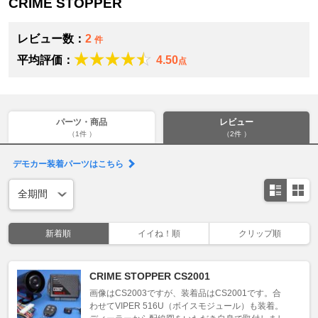
CRIME STOPPER
レビュー数：
2
件
平均評価：
4.50
点
パーツ・商品
レビュー
（1件 ）
（2件 ）
デモカー装着パーツはこちら
新着順
イイね！順
クリップ順
CRIME STOPPER CS2001
画像はCS2003ですが、装着品はCS2001です。合
わせてVIPER 516U（ボイスモジュール）も装着。