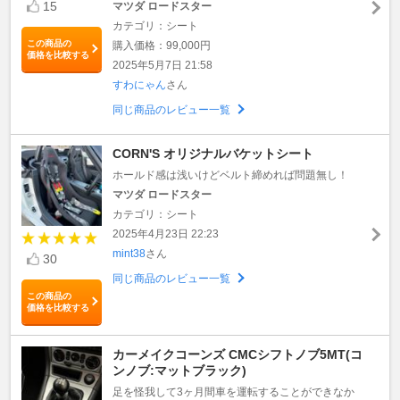
15
マツダ ロードスター
カテゴリ：シート
この商品の
購入価格：99,000円
価格を比較する
2025年5月7日 21:58
すわにゃん
さん
同じ商品のレビュー一覧
CORN'S オリジナルバケットシート
ホールド感は浅いけどベルト締めれば問題無し！
マツダ ロードスター
カテゴリ：シート
2025年4月23日 22:23
mint38
さん
30
同じ商品のレビュー一覧
この商品の
価格を比較する
カーメイクコーンズ CMCシフトノブ5MT(コ
ンノブ:マットブラック)
足を怪我して3ヶ月間車を運転することができなか