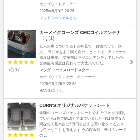
カテゴリ：ドアミラー
2025年8月3日 20:26
マッドスペシャル
さん
カーメイクコーンズ CMCコイルアンテナ
[1]
友人の車についてるものを見て一目惚れして、購
入。 ラジオをよく聞く自分にとっては、アンテナの
感度は重要。 交換前はラジコンアンテナでしたが、
交換後も感度は変わらず大丈夫でした。
17
マツダ ユーノスロードスター
カテゴリ：アンテナ・チューナー
2025年5月26日 23:35
HANGZO
さん
CORN'S オリジナルバケットシート
念願のコーンズバケットシートです ヤフオク徘徊し
ていたら2脚で約10万で出ていました 僕は慎重な人
間なので基本的に5万円を超える買い物をするとき
は色々なことを考えます 今の貯金額、来月のカード
の ...