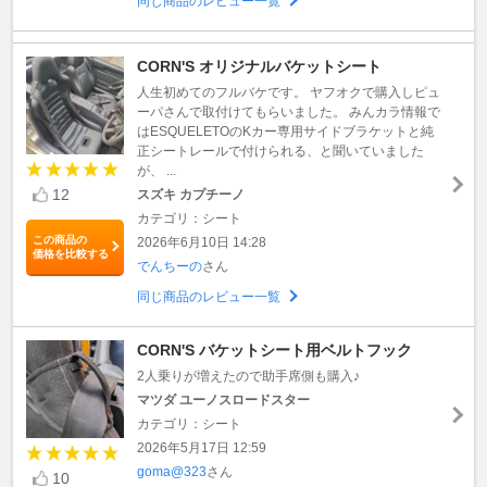
同じ商品のレビュー一覧
CORN'S オリジナルバケットシート
人生初めてのフルバケです。 ヤフオクで購入しピュ
ーパさんで取付けてもらいました。 みんカラ情報で
はESQUELETOのKカー専用サイドブラケットと純
正シートレールで付けられる、と聞いていました
が、 ...
12
スズキ カプチーノ
カテゴリ：シート
この商品の
2026年6月10日 14:28
価格を比較する
でんちーの
さん
同じ商品のレビュー一覧
CORN'S バケットシート用ベルトフック
2人乗りが増えたので助手席側も購入♪
マツダ ユーノスロードスター
カテゴリ：シート
2026年5月17日 12:59
goma@323
さん
10