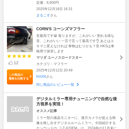
定価：6,600円
2025年12月18日 16:31
まるこす
さん
CORN'S コーンズマフラー
音最高です😀 篭りますが、これがいい 割れる様な
音、これがいい 一言で言って最高です👌 あとはエ
キマニ変えなければ 車検はむりかも？笑 HKSは車
検用で保管します
マツダ ユーノスロードスター
12
カテゴリ：マフラー
2025年12月12日 20:49
この商品の
NXXN
さん
価格を比較する
同じ商品のレビュー一覧
デジタルミラー専用チューニングで自然な後
方視界を実現！
オススメ記事
ミラー型の液晶モニターに、後方カメラが捉える映
像を映し出すデジタルルームミラー。今回紹介する
ケンウッドの「LZ-X20EM」は、2024年の11月末に