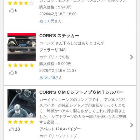
カテゴリ：センターコンソール/コンソールボックス
購入価格：5,940円
6
2026年2月18日 18:00
ぬっく兄
さん
CORN'S ステッカー
コーンズ さん下ろしではありませんが
フェラーリ 348
カテゴリ：その他
購入価格：5,000円
2026年2月16日 11:37
9
あつし46
さん
CORN'S ＣＭＣシフトノブ６ＭＴシルバー
カーメイクコーンズのコンノブです。 アバルト124
スパイダーの純正シフトノブの形状がしっくりこな
く、球状かつアルミ製をさがしてこれに行き着きま
した。 シフトブーツのカラー部品を薄いものに交換
する必要 ...
18
アバルト 124スパイダー
カテゴリ：シフトノブ