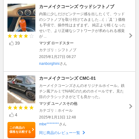
カーメイクコーンズ ウッドシフトノブ
内装に少しだけビンテージ感を出したくて、ウッド
のシフトノブを取り付けてみました…( ；´Д｀) 価格
も手頃で、操作性はまずまず。 純正より軽くなった
せいで、より正確なシフトワークが求められる感覚
が ...
39
マツダ ロードスター
カテゴリ：シフトノブ
2025年1月27日 08:27
nanborghini
さん
カーメイクコーンズ CMC-01
カーメイクコーンズさんのオリジナルホイール。鉄
チン風アルミでNA8Cのためのホイールです。見た
目のクラシックさがとても良かった。
マツダ ユーノスその他
カテゴリ：ホイール
4
2025年1月13日 12:48
mbe********
さん
この商品の
価格を比較する
同じ商品のレビュー一覧