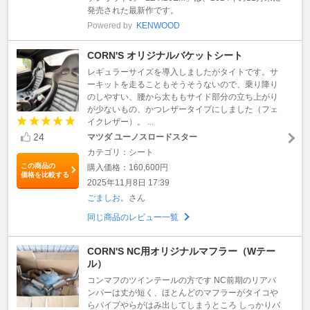
発売された最新作です。
Powered by
KENWOOD
CORN'S オリジナルバケットシート
レギュラーサイズを導入しましたがタイトです。サ
ーキットを走ることもそうそうないので、乗り降り
のしやすい、腰から太ももサイド部分の立ち上がり
が少ないもの、かつレザータイプにしました（フェ
イクレザー）。 ...
24
マツダ ユーノスロードスター
カテゴリ：シート
この商品の
購入価格：160,600円
価格を比較する
2025年11月8日 17:39
ごましお。
さん
同じ商品のレビュー一覧
CORN'S NC用オリジナルマフラー（Wテー
ル）
コンマフのツインテールの方です NC前期のリアバ
ンパーは丈が短く、ほとんどのマフラーがタイコや
らパイプやらがはみ出してしまうところ しっかりバ