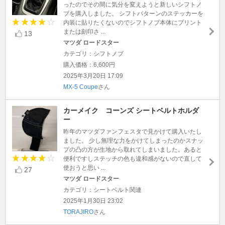
ったのでその間に気分を変えようと新しいシフトノ
ブを購入しました。 シフトパターンのステッカーを
内装に貼りたくないのでシフトノブ本体にプリント
または刻印さ ...
13
マツダ ロードスター
カテゴリ：シフトノブ
購入価格：6,600円
2025年3月20日 17:09
MX-5 Coupe
さん
カーメイク コーンズ シートベルトホルダ
ー
昨年のマツダファンフェスタで見かけて購入いたし
ました。 少し無理な力をかけてしまったのかスナッ
プの凸の方が生地から取れてしまいました。あると
便利ですしステッチの色も違和感がないので直して
使おうと思い ...
27
マツダ ロードスター
カテゴリ：シートベルト関連
2025年1月30日 23:02
TORAJIRO
さん