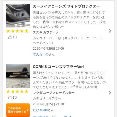
カーメイクコーンズ サイドプロテクター
先日コンバケを導入してから、乗り降りにどうして
も気を使うので純正のサイドプロテクターを買いま
した。 内装に合わせて赤ステッチにしました。控え
めなロゴがいい感じ⋯
スズキ カプチーノ
10
カテゴリ：パッド類（ネックパッド・ニーパッド・
ヘッドパッド）
2026年6月29日 17:09
でんちーの
さん
CORN'S コーンズマフラーVerⅡ
購入時からついていました！ 見た目的におそらくコ
ーンズVer IIではないかなと…。 もし違ってたら教
えてください！🙇 純正マフラーを聞いたことないの
でなんとも言えませんが、3千回転くらいの響 ...
マツダ ユーノスロードスター
10
カテゴリ：マフラー
2026年6月25日 21:38
この商品の
たぴ.miata
さん
価格を比較する