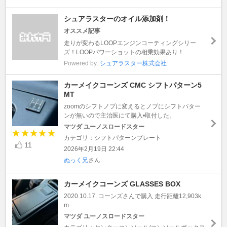
シュアラスターのオイル添加剤！
オススメ記事
走りが変わるLOOPエンジンコーティングシリー
ズ！LOOPパワーショットの相乗効果あり！
Powered by
シュアラスター株式会社
カーメイクコーンズ CMC シフトパターン5
MT
zoomのシフトノブに変えるとノブにシフトパター
ンが無いので主治医にて購入•取付した。
マツダ ユーノスロードスター
カテゴリ：シフトパターンプレート
11
2026年2月19日 22:44
ぬっく兄
さん
カーメイクコーンズ GLASSES BOX
2020.10.17. コーンズさんで購入 走行距離12,903k
m
マツダ ユーノスロードスター