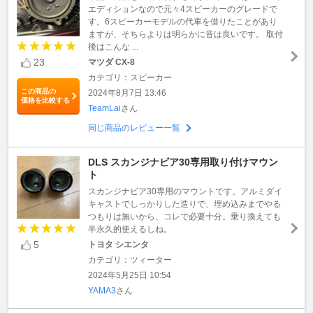
エディションなので元々4スピーカーのグレードで
す。6スピーカーモデルの代車を借りたことがあり
ますが、そちらよりは明らかに音は良いです。 取付
後はこんな ...
23
マツダ CX-8
カテゴリ：スピーカー
この商品の
2024年8月7日 13:46
価格を比較する
TeamLai
さん
同じ商品のレビュー一覧
DLS スカンジナビア30専用取り付けマウン
ト
スカンジナビア30専用のマウントです。アルミダイ
キャストでしっかりした造りで、埋め込みまでやる
つもりは無いから、コレで必要十分。乗り換えても
半永久的使えるしね。
5
トヨタ シエンタ
カテゴリ：ツィーター
2024年5月25日 10:54
YAMA3
さん