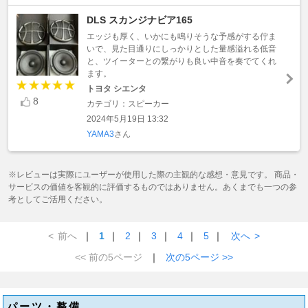
DLS スカンジナビア165
エッジも厚く、いかにも鳴りそうな予感がする佇ま
いで、見た目通りにしっかりとした量感溢れる低音
と、ツイーターとの繋がりも良い中音を奏でてくれ
ます。
トヨタ シエンタ
8
カテゴリ：スピーカー
2024年5月19日 13:32
YAMA3
さん
※レビューは実際にユーザーが使用した際の主観的な感想・意見です。 商品・
サービスの価値を客観的に評価するものではありません。あくまでも一つの参
考としてご活用ください。
<
前へ
｜
1
｜
2
｜
3
｜
4
｜
5
｜
次へ
>
<< 前の5ページ
｜
次の5ページ >>
パーツ・整備