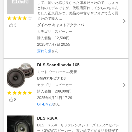
して、聴いた感じ良かった印象だったので、ちょっ
と前のモデルですが、代理店変わってからのちゃん
とした正規品かつ、美品の中古がヤフオクで安く買
えたので導入 ...
3
ダイハツ キャストアクティバ
カテゴリ：スピーカー
購入価格：12,500円
2025年7月7日 20:55
麦わら猫
さん
DLS Scandinavia 165
ミッド ウーハーのみ更新
BMWアルピナ D3
カテゴリ：スピーカー
購入価格：209,000円
2025年4月24日 17:29
8
GF-DM28
さん
DLS RS6A
DLS RS6A リファレンスシリーズ 16.5cmセパレ
ート2WAYスピーカー。 古い品ですが良品を格安で