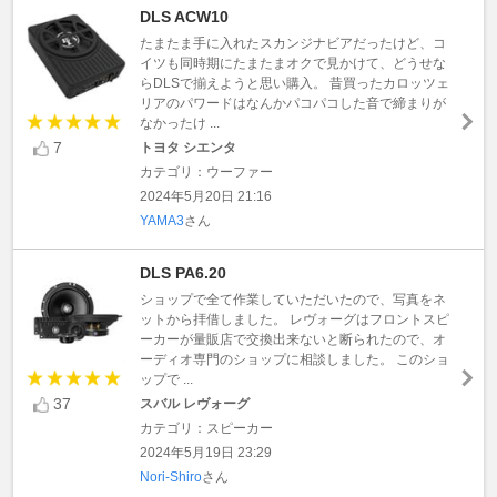
DLS ACW10
たまたま手に入れたスカンジナビアだったけど、コ
イツも同時期にたまたまオクで見かけて、どうせな
らDLSで揃えようと思い購入。 昔買ったカロッツェ
リアのパワードはなんかパコパコした音で締まりが
なかったけ ...
7
トヨタ シエンタ
カテゴリ：ウーファー
2024年5月20日 21:16
YAMA3
さん
DLS PA6.20
ショップで全て作業していただいたので、写真をネ
ットから拝借しました。 レヴォーグはフロントスピ
ーカーが量販店で交換出来ないと断られたので、オ
ーディオ専門のショップに相談しました。 このショ
ップで ...
37
スバル レヴォーグ
カテゴリ：スピーカー
2024年5月19日 23:29
Nori-Shiro
さん