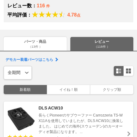
レビュー数：
116
件
平均評価：
4.78
点
パーツ・商品
レビュー
（13件 ）
（116件 ）
デモカー装着パーツはこちら
新着順
イイね！順
クリップ順
DLS ACW10
長らくPioneerのサブウーファー Carrozzeria TS-W
X11Aを使用していましたが、DLS ACW10に換装し
ました。 はじめての海外(スウェーデン)のカーオー
ディオ製品になります。 ...