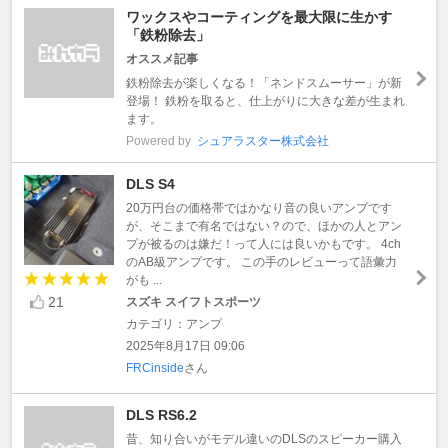
ワックスやコーティングを最大限に生かす
「鉄粉除去」
オススメ記事
鉄粉除去が楽しくなる！「ネンドスムーサー」が新
登場！ 鉄粉を取ると、仕上がりに大きな差が生まれ
ます。
Powered by
シュアラスター株式会社
DLS S4
20万円台の価格帯ではかなり音の良いアンプです
が、そこまで有名ではない？ので、ほかの人とアン
プが被るのは嫌だ！って人には良いかもです。 4ch
のAB級アンプです。 この手のレビューって語彙力
がも ...
21
スズキ スイフトスポーツ
カテゴリ：アンプ
2025年8月17日 09:06
FRCinside
さん
DLS RS6.2
昔、知り合いがモデル違いのDLSのスピーカー購入