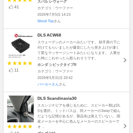
スバル レヴォーグ
41
カテゴリ：ウーファー
2026年7月5日 14:23
Wood Top
さん
DLS ACW68
スウェーデンのメーカーみたいです。 助手席の下に
付けてもらいましたが爆音にしたら突き上げが凄く
て変なマッサージシートみたいになります。 人乗せ
た時にこれやったら怒られそうです。
ホンダ シビックタイプR
11
カテゴリ：ウーファー
2026年5月31日 20:42
パーカーさん
さん
DLS Scandinavia30
スカンジナビアを感じるために、スピーカー類はDL
Sを選択。 ミッドバスは、同メーカーの3wayで組ん
だような記憶があるが、製品名は覚えていない。 国
産メーカーを中心に色んなメーカーのスピーカーで
オ ...