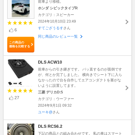
前車より移植。
ホンダ シビックタイプR
カテゴリ：スピーカー
2024年10月10日 23:49
すてござうるす
さん
6
同じ商品のレビュー一覧
この商品の
価格を比較する
DLS ACW10
前車からの引き継ぎです。 バッ直するのが面倒です
が、何とか完了しました。 横向きでシート下に入ら
なかったので台を自作してエアコンダクトを塞がな
いように設置してます。
三菱 デリカD:5
27
カテゴリ：ウーファー
2024年9月1日 09:32
ユーキ@
さん
DLS RCS6.2
下記の商品との組み合わせです。 私の車はスマート