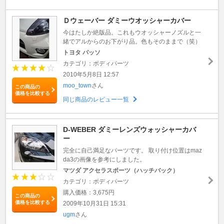
Ｄウェーバー ダミーウオッシャーカバー
今はたしか絶版品。これもウオッシャーノズルと一
緒でアルからのお下がり品。色もそのままで（笑）
トヨタ パッソ
カテゴリ：ボディパーツ
2010年5月8日 12:57
moo_town
さん
この商品の
価格を比較する
同じ商品のレビュー一覧
D-WEBER ダミーレンズウォッシャーカバ
ー
完全に自己満足なパーツです。 取り付け位置はmaz
da3の画像を参考にしました。
マツダ アクセラスポーツ（ハッチバック）
カテゴリ：ボディパーツ
購入価格：3,675円
この商品の
価格を比較する
2009年10月31日 15:31
ugm
さん