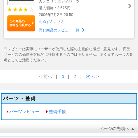
カテゴリ：ボディパーツ
購入価格：3,675円
2006年7月2日 20:50
この商品の
えぬずん。
さん
価格を比較する
同じ商品のレビュー一覧
※レビューは実際にユーザーが使用した際の主観的な感想・意見です。 商品・
サービスの価値を客観的に評価するものではありません。あくまでも一つの参
考としてご活用ください。
<
前へ
｜
1
｜
2
｜
次へ
>
パーツ・整備
パーツレビュー
整備手帳
ページの先頭へ ▲