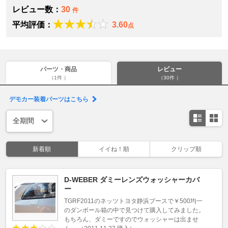
レビュー数：
30
件
平均評価：
3.60
点
パーツ・商品
レビュー
（1件 ）
（30件 ）
デモカー装着パーツはこちら
新着順
イイね！順
クリップ順
D-WEBER ダミーレンズウォッシャーカバ
ー
TGRF2011のネッツトヨタ静浜ブースで￥500均一
のダンボール箱の中で見つけて購入してみました。
もちろん、ダミーですのでウォッシャーは出ませ