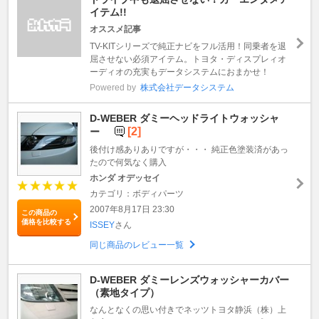
イテム!!
オススメ記事
TV-KITシリーズで純正ナビをフル活用！同乗者を退
屈させない必須アイテム。トヨタ・ディスプレィオ
ーディオの充実もデータシステムにおまかせ！
Powered by
株式会社データシステム
D-WEBER ダミーヘッドライトウォッシャ
[2]
ー
後付け感ありありですが・・・ 純正色塗装済があっ
たので何気なく購入
ホンダ オデッセイ
カテゴリ：ボディパーツ
2007年8月17日 23:30
この商品の
価格を比較する
ISSEY
さん
同じ商品のレビュー一覧
D-WEBER ダミーレンズウォッシャーカバー
（素地タイプ）
なんとなくの思い付きでネッツトヨタ静浜（株）上