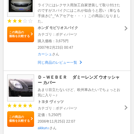
ライフにはレクサス用加工自家塗装して取り付けた
のですがスパイクにはこれが似合うと思い（単なる
手抜き(;^_^A アセアセ・・・）この商品になりまし
た。
ホンダ モビリオスパイク
この商品の
カテゴリ：ボディパーツ
価格を比較する
購入価格：3,675円
2007年2月23日 00:47
カーシュ
さん
同じ商品のレビュー一覧
Ｄ－ＷＥＢＥＲ ダミーレンズ ウオッシャ
ー カバー
あまり目立たないけど、欧州車みたいでちょっとお
気に入り～♪
トヨタ ヴィッツ
カテゴリ：ボディパーツ
定価：5,250円
この商品の
価格を比較する
2006年11月25日 22:07
akkun♪
さん