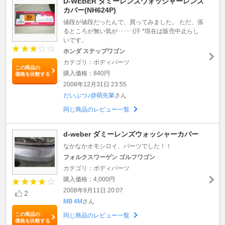
D-WEBER ダミーレンズウォッシャーレンズ
カバー(NH624P)
値段が値段だったんで、買ってみました。 ただ、張
るところが無い気が･････(汗 *現在は販売中止らし
いです。
ホンダ ステップワゴン
カテゴリ：ボディパーツ
この商品の
購入価格：840円
価格を比較する
2008年12月31日 23:55
だいぶつ♪@萌先輩
さん
同じ商品のレビュー一覧
d-weber ダミーレンズウォッシャーカバー
なかなかオモシロイ、パーツでした！！
フォルクスワーゲン ゴルフワゴン
カテゴリ：ボディパーツ
購入価格：4,000円
2008年9月11日 20:07
2
MB 4M
さん
この商品の
同じ商品のレビュー一覧
価格を比較する