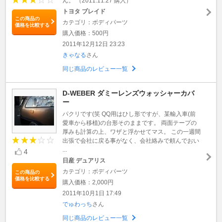
ん。 （2011.11.27 購入）
トヨタ ブレイド
この商品の
カテゴリ：ボディパーツ
価格を比較する
購入価格：500円
2011年12月12日 23:23
きゃなる
さん
同じ商品のレビュー一覧
D-WEBER ダミーレンズウォッシャーカバ
ー
パクリです(笑 QQ用はひし形ですが、某輸入車(前
愛車から移植)の台形そのままです。 両面テープの
厚みも計算の上、ワザと浮かせてマス。 この一週間
出張で会社に戻る事がなく、会社絡みで頼んでおい
...
4
日産 デュアリス
カテゴリ：ボディパーツ
この商品の
価格を比較する
購入価格：2,000円
2011年10月1日 17:49
でゅわっち
さん
同じ商品のレビュー一覧