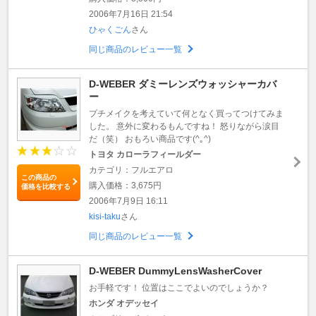
2006年7月16日 21:54
ひゃくごん
さん
同じ商品のレビュー一覧
D-WEBER ダミーレンズウォッシャーカバ
ー
プチメイクを考えていて何となく買ってつけてみま
した。 意外に変わるもんですね！ 怒りながら涙目
だ（笑） おもろい商品です(^｡^)
トヨタ カローラフィールダー
カテゴリ：フルエアロ
この商品の
購入価格：3,675円
価格を比較する
2006年7月9日 16:11
kisi-taku
さん
同じ商品のレビュー一覧
D-WEBER DummyLensWasherCover
お手軽です！ 位置はここでよいのでしょうか？
ホンダ オデッセイ