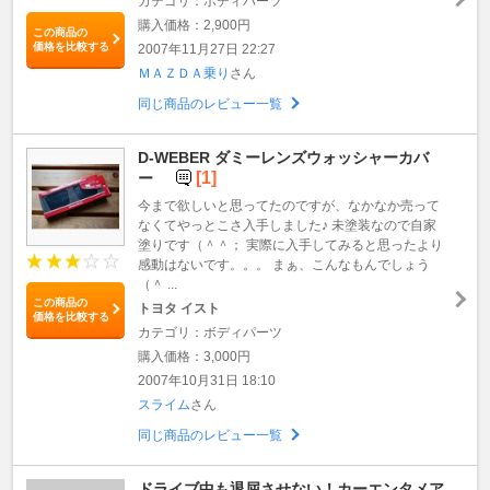
カテゴリ：ボディパーツ
購入価格：2,900円
この商品の
価格を比較する
2007年11月27日 22:27
ＭＡＺＤＡ乗り
さん
同じ商品のレビュー一覧
D-WEBER ダミーレンズウォッシャーカバ
[1]
ー
今まで欲しいと思ってたのですが、なかなか売って
なくてやっとこさ入手しました♪ 未塗装なので自家
塗りです（＾＾； 実際に入手してみると思ったより
感動はないです。。。 まぁ、こんなもんでしょう
（＾ ...
この商品の
トヨタ イスト
価格を比較する
カテゴリ：ボディパーツ
購入価格：3,000円
2007年10月31日 18:10
スライム
さん
同じ商品のレビュー一覧
ドライブ中も退屈させない！カーエンタメア