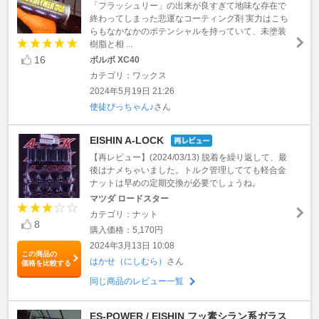
「フラッシュリー」の出来が良すぎて地味な存在で
終わってしまった悲運なコーティング剤 実力はこち
らもなかなかのポテンシャルを持っていて、未塗装
樹脂と相 ...
16
ボルボ XC40
カテゴリ：ワックス
2024年5月19日 21:26
使徒ぴっちゃん♪
さん
EISHIN A-LOCK
【再レビュー】(2024/03/13) 脱着を繰り返して、最
後はナメちゃいました。トルク管理してても軽合金
ナットは早めの定期交換が必要でしょうね。
マツダ ロードスター
カテゴリ：ナット
8
購入価格：5,170円
2024年3月13日 10:08
この商品の
はかせ（にしむら）
さん
価格を比較する
同じ商品のレビュー一覧
ES-POWER / EISHIN フッ素シラン系ガラス