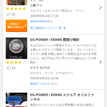
すが…(笑)
三菱 アイ
カテゴリ：セキュリティ用ボルト・ナット
31
2026年5月14日 17:28
akichandesu
さん
この商品の
価格を比較する
同じ商品のレビュー一覧
ES-POWER / EISHIN 壁掛け時計
今は亡きエイシンの壁掛けクロック タイヤホイール
を模したデザインで洒落ています。 ガレージのイン
テリアに装着 作業に熱中して時間を忘れるのを予防
したり、油で汚れた汚い手でスマホ触らなくても時
間が ...
13
テスラ モデルS
カテゴリ：グッズ・アクセサリー
2026年4月25日 20:49
使徒ぴっちゃん♪
さん
ES-POWER / EISHIN スクエア オイルファ
ンネル
角型のエンジンオイル注入専用漏斗 4L缶の箱型に