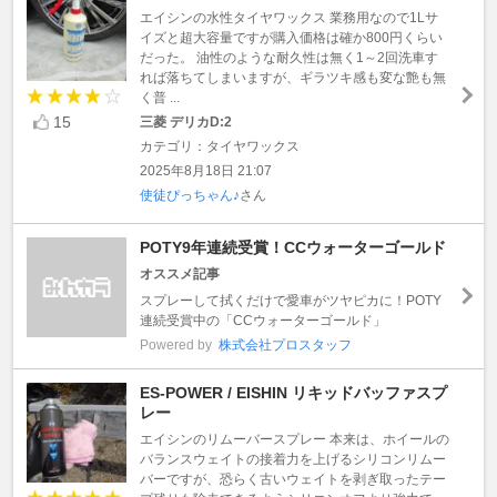
エイシンの水性タイヤワックス 業務用なので1Lサ
イズと超大容量ですが購入価格は確か800円くらい
だった。 油性のような耐久性は無く1～2回洗車す
れば落ちてしまいますが、ギラツキ感も変な艶も無
く普 ...
15
三菱 デリカD:2
カテゴリ：タイヤワックス
2025年8月18日 21:07
使徒ぴっちゃん♪
さん
POTY9年連続受賞！CCウォーターゴールド
オススメ記事
スプレーして拭くだけで愛車がツヤピカに！POTY
連続受賞中の「CCウォーターゴールド」
Powered by
株式会社プロスタッフ
ES-POWER / EISHIN リキッドバッファスプ
レー
エイシンのリムーバースプレー 本来は、ホイールの
バランスウェイトの接着力を上げるシリコンリムー
バーですが、恐らく古いウェイトを剥ぎ取ったテー