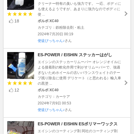
クリーナー特有の臭いも強力です。 一応、ボディに
も使えるようですが、あまりに強力なのでボディに
使 ...
18
ボルボ XC40
カテゴリ：鉄粉除去剤・粘土
2024年7月20日 00:19
使徒ぴっちゃん♪
さん
ES-POWER / EISHIN ステッカーはがし
エイシンのステッカーリムーバー オレンジオイルに
よる接着剤の軟化作用で剥がすリムーバーで、強過
ぎないためホイールの古いバランスウェイトのテー
プ残り除去に使用 デリケート（と思われる）輸入車
の黒塗 ...
12
ボルボ XC40
カテゴリ：カーケア
2024年7月9日 00:53
使徒ぴっちゃん♪
さん
ES-POWER / EISHIN ESポリマーワックス
エイシンのコーティング剤 同社のコーティング剤