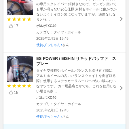
の専用スクレイパー 鍔付きなので、ガンガン突いて
も手が滑らない安心仕様 素材もホイールに傷がつか
ないようナイロン製になっていますが、適度なしな
りと強 ...
17
ボルボ XC40
カテゴリ：タイヤ・ホイール
2025年2月1日 19:49
使徒ぴっちゃん♪
さん
ES-POWER / EISHIN リキッドバッファ―ス
プレー
タイヤ交換時やホイールバランスを取り直す際に、
アルミホイールの古いバランスウェイトを剥ぎ取る
際に使用するステッカーリムーバーの強力版みたい
なヤツです。 カー用品店とかでも、これを使用しな
い場合も多 ...
15
ボルボ XC40
カテゴリ：タイヤ・ホイール
2025年2月1日 19:45
使徒ぴっちゃん♪
さん