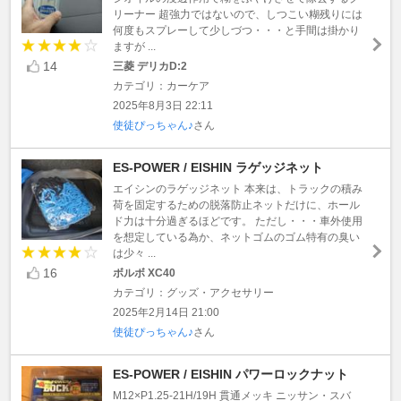
リーナー 超強力ではないので、しつこい糊残りには
何度もスプレーして少しづつ・・・と手間は掛かり
ますが ...
14
三菱 デリカD:2
カテゴリ：カーケア
2025年8月3日 22:11
使徒ぴっちゃん♪
さん
ES-POWER / EISHIN ラゲッジネット
エイシンのラゲッジネット 本来は、トラックの積み
荷を固定するための脱落防止ネットだけに、ホール
ド力は十分過ぎるほどです。 ただし・・・車外使用
を想定している為か、ネットゴムのゴム特有の臭い
は少々 ...
16
ボルボ XC40
カテゴリ：グッズ・アクセサリー
2025年2月14日 21:00
使徒ぴっちゃん♪
さん
ES-POWER / EISHIN パワーロックナット
M12×P1.25-21H/19H 貫通メッキ ニッサン・スバ