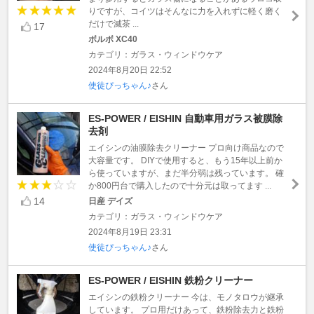
りですが、コイツはそんなに力を入れずに軽く磨く
だけで滅茶 ...
17
ボルボ XC40
カテゴリ：ガラス・ウィンドウケア
2024年8月20日 22:52
使徒ぴっちゃん♪
さん
ES-POWER / EISHIN 自動車用ガラス被膜除
去剤
エイシンの油膜除去クリーナー プロ向け商品なので
大容量です。 DIYで使用すると、もう15年以上前か
ら使っていますが、まだ半分弱は残っています。 確
か800円台で購入したので十分元は取ってます ...
14
日産 デイズ
カテゴリ：ガラス・ウィンドウケア
2024年8月19日 23:31
使徒ぴっちゃん♪
さん
ES-POWER / EISHIN 鉄粉クリーナー
エイシンの鉄粉クリーナー 今は、モノタロウが継承
しています。 プロ用だけあって、鉄粉除去力と鉄粉