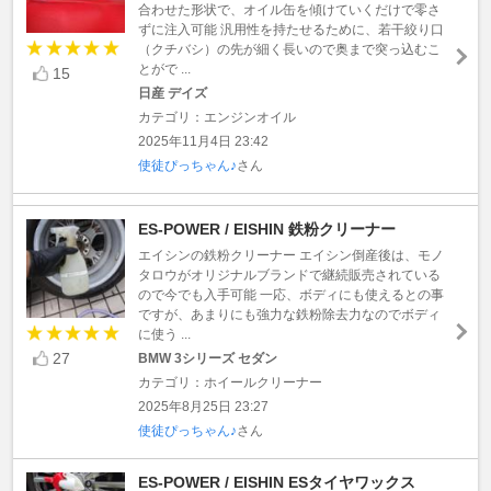
合わせた形状で、オイル缶を傾けていくだけで零さ
ずに注入可能 汎用性を持たせるために、若干絞り口
（クチバシ）の先が細く長いので奥まで突っ込むこ
とがで ...
15
日産 デイズ
カテゴリ：エンジンオイル
2025年11月4日 23:42
使徒ぴっちゃん♪
さん
ES-POWER / EISHIN 鉄粉クリーナー
エイシンの鉄粉クリーナー エイシン倒産後は、モノ
タロウがオリジナルブランドで継続販売されている
ので今でも入手可能 一応、ボディにも使えるとの事
ですが、あまりにも強力な鉄粉除去力なのでボディ
に使う ...
27
BMW 3シリーズ セダン
カテゴリ：ホイールクリーナー
2025年8月25日 23:27
使徒ぴっちゃん♪
さん
ES-POWER / EISHIN ESタイヤワックス