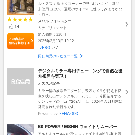
ル・スズキ 訳ありコーナーで見つけたけど、 新品
未使用っぽい。 夏用のホイールに使ってみようかな
と購入。
スバル フォレスター
14
カテゴリ：ナット
購入価格：330円
この商品の
2025年2月13日 10:12
価格を比較する
†ZERO†
さん
同じ商品のレビュー一覧
デジタルミラー専用チューニングで自然な後
方視界を実現！
オススメ記事
ミラー型の液晶モニターに、後方カメラが捉える映
像を映し出すデジタルルームミラー。今回紹介する
ケンウッドの「LZ-X20EM」は、2024年の11月末に
発売された最新作です。
Powered by
KENWOOD
ES-POWER / EISHIN ウェイトリムーバー
アルミホイールのバランスウェイトを剥がし取る際