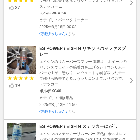
プ残りも除去できるようシリコンオフより強力で、
ステッカー ...
37
スバル WRX S4
カテゴリ：パーツクリーナー
2025年8月18日 00:08
使徒ぴっちゃん♪
さん
ES-POWER / EISHIN リキッドバッファスプ
レー
エイシンのリムーバースプレー 本来は、ホイールの
バランスウェイトの接着力を上げるシリコンリムー
バーですが、恐らく古いウェイトを剥ぎ取ったテー
プ残りも除去できるようシリコンオフより強力で、
ステッカー ...
19
ボルボ XC40
カテゴリ：補修用品
2025年8月13日 11:50
使徒ぴっちゃん♪
さん
ES-POWER / EISHIN ステッカーはがし
エイシンのステッカーリムーバー 天然由来のオレン
ジオイルの浸透作用で糊をふやけさせて除去するク