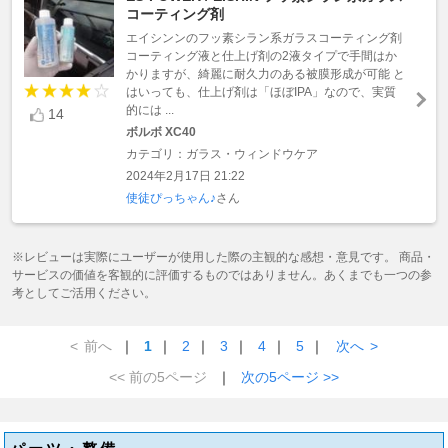
コーティング剤
エイシンンのフッ素シラン系ガラスコーティング剤
コーティング液と仕上げ剤の2液タイプで手間はか
かりますが、綺麗に耐久力のある被膜形成が可能 と
はいっても、仕上げ剤は「ほぼIPA」なので、実質
的には ...
14
ボルボ XC40
カテゴリ：ガラス・ウィンドウケア
2024年2月17日 21:22
使徒ぴっちゃん♪
さん
※レビューは実際にユーザーが使用した際の主観的な感想・意見です。 商品・
サービスの価値を客観的に評価するものではありません。あくまでも一つの参
考としてご活用ください。
<
前へ
｜
1
｜
2
｜
3
｜
4
｜
5
｜
次へ
>
<< 前の5ページ
｜
次の5ページ >>