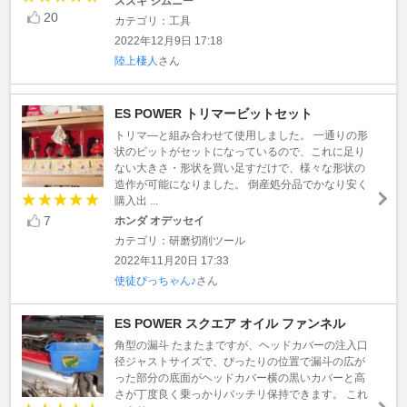
スズキ ジムニー
20
カテゴリ：工具
2022年12月9日 17:18
陸上棲人
さん
ES POWER トリマービットセット
トリマ―と組み合わせて使用しました。 一通りの形
状のビットがセットになっているので、これに足り
ない大きさ・形状を買い足すだけで、様々な形状の
造作が可能になりました。 倒産処分品でかなり安く
購入出 ...
7
ホンダ オデッセイ
カテゴリ：研磨切削ツール
2022年11月20日 17:33
使徒ぴっちゃん♪
さん
ES POWER スクエア オイル ファンネル
角型の漏斗 たまたまですが、ヘッドカバーの注入口
径ジャストサイズで、ぴったりの位置で漏斗の広が
った部分の底面がヘッドカバー横の黒いカバーと高
さが丁度良く乗っかりバッチリ保持できます。 これ