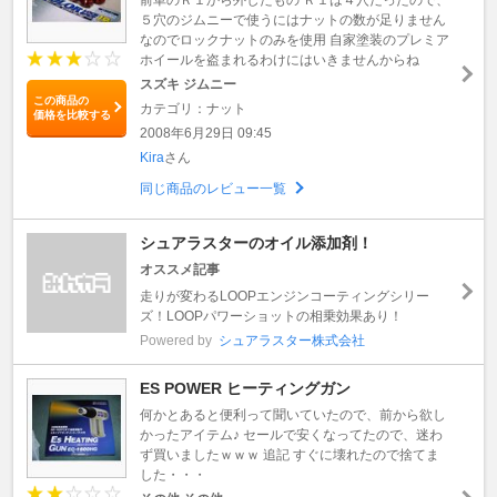
５穴のジムニーで使うにはナットの数が足りません
なのでロックナットのみを使用 自家塗装のプレミア
ホイールを盗まれるわけにはいきませんからね
スズキ ジムニー
この商品の
カテゴリ：ナット
価格を比較する
2008年6月29日 09:45
Kira
さん
同じ商品のレビュー一覧
シュアラスターのオイル添加剤！
オススメ記事
走りが変わるLOOPエンジンコーティングシリー
ズ！LOOPパワーショットの相乗効果あり！
Powered by
シュアラスター株式会社
ES POWER ヒーティングガン
何かとあると便利って聞いていたので、前から欲し
かったアイテム♪ セールで安くなってたので、迷わ
ず買いましたｗｗｗ 追記 すぐに壊れたので捨てま
した・・・