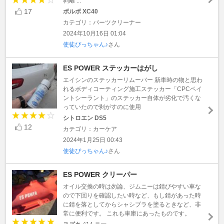
剥離 ...
17
ボルボ XC40
カテゴリ：パーツクリーナー
2024年10月16日 01:04
使徒ぴっちゃん♪
さん
ES POWER ステッカーはがし
エイシンのステッカーリムーバー 新車時の物と思わ
れるボディコーティング施工ステッカー「CPCペイ
ントシーラント」のステッカー自体が劣化で汚くな
っていたので剥がすのに使用
シトロエン DS5
12
カテゴリ：カーケア
2024年1月25日 00:43
使徒ぴっちゃん♪
さん
ES POWER クリーパー
オイル交換の時は勿論、ジムニーは錆びやすい車な
ので下回りを確認したい時など、もし錆があった時
に錆を落としてからシャシブラを塗るときなど、非
常に便利です。 これも車庫にあったものです。