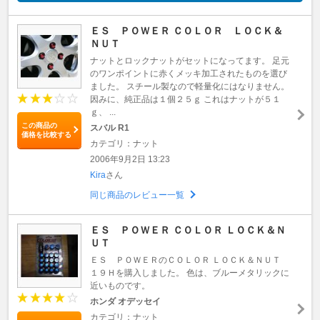
ＥＳ ＰＯＷＥＲ ＣＯＬＯＲ ＬＯＣＫ＆
ＮＵＴ
ナットとロックナットがセットになってます。 足元
のワンポイントに赤くメッキ加工されたものを選び
ました。 スチール製なので軽量化にはなりません。
因みに、純正品は１個２５ｇ これはナットが５１
ｇ、 ...
この商品の
スバル R1
価格を比較する
カテゴリ：ナット
2006年9月2日 13:23
Kira
さん
同じ商品のレビュー一覧
ＥＳ ＰＯＷＥＲ ＣＯＬＯＲ ＬＯＣＫ＆Ｎ
ＵＴ
ＥＳ ＰＯＷＥＲのＣＯＬＯＲ ＬＯＣＫ＆ＮＵＴ
１９Ｈを購入しました。 色は、ブルーメタリックに
近いものです。
ホンダ オデッセイ
カテゴリ：ナット