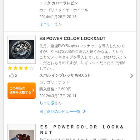
トヨタ カローラレビン
カテゴリ：タイヤ・ホイール
2014年1月28日 20:15
はっち～
さん
ES POWER COLOR LOCK&NUT
先月、急遽RAYSの赤ロックナットを導入したので
すが、やっぱS203の雰囲気と違うかなぁ。という
ことでメッキタイプを導入しました。 錆びないよう
にだとおもうのですが、油ギッシュだったので掃除
してか ...
2
スバル インプレッサ WRX STI
カテゴリ：ナット
この商品の
購入価格：2,600円
価格を比較する
2012年3月17日 20:11
ちっち@
さん
同じ商品のレビュー一覧
ＥＳ ＰＯＷＥＲ ＣＯＬＯＲ ＬＯＣＫ＆
ＮＵＴ
前車のＲ１から外したもの Ｒ１は４穴だったので、