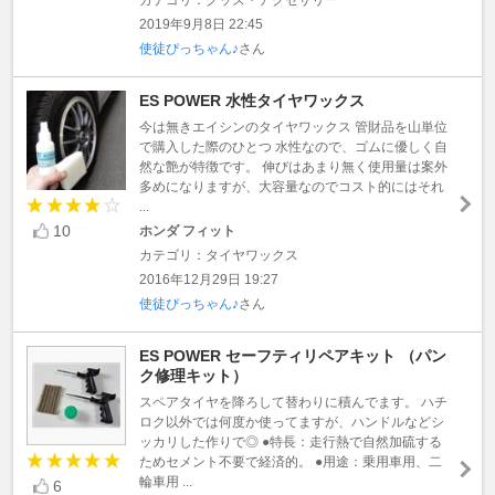
2019年9月8日 22:45
使徒ぴっちゃん♪
さん
ES POWER 水性タイヤワックス
今は無きエイシンのタイヤワックス 管財品を山単位
で購入した際のひとつ 水性なので、ゴムに優しく自
然な艶が特徴です。 伸びはあまり無く使用量は案外
多めになりますが、大容量なのでコスト的にはそれ
...
10
ホンダ フィット
カテゴリ：タイヤワックス
2016年12月29日 19:27
使徒ぴっちゃん♪
さん
ES POWER セーフティリペアキット （パン
ク修理キット）
スペアタイヤを降ろして替わりに積んでます。 ハチ
ロク以外では何度か使ってますが、ハンドルなどシ
ッカリした作りで◎ ●特長：走行熱で自然加硫する
ためセメント不要で経済的。 ●用途：乗用車用、二
輪車用 ...
6