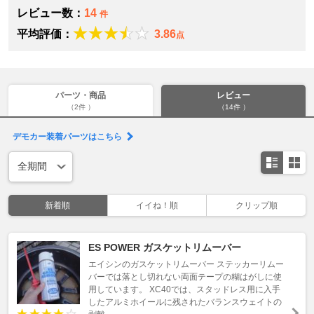
レビュー数：
14
件
平均評価：
3.86
点
パーツ・商品
レビュー
（2件 ）
（14件 ）
デモカー装着パーツはこちら
新着順
イイね！順
クリップ順
ES POWER ガスケットリムーバー
エイシンのガスケットリムーバー ステッカーリムー
バーでは落とし切れない両面テープの糊はがしに使
用しています。 XC40では、スタッドレス用に入手
したアルミホイールに残されたバランスウェイトの