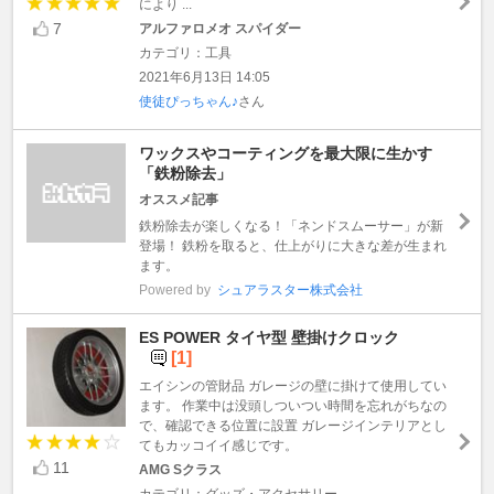
により ...
7
アルファロメオ スパイダー
カテゴリ：工具
2021年6月13日 14:05
使徒ぴっちゃん♪
さん
ワックスやコーティングを最大限に生かす
「鉄粉除去」
オススメ記事
鉄粉除去が楽しくなる！「ネンドスムーサー」が新
登場！ 鉄粉を取ると、仕上がりに大きな差が生まれ
ます。
Powered by
シュアラスター株式会社
ES POWER タイヤ型 壁掛けクロック
[1]
エイシンの管財品 ガレージの壁に掛けて使用してい
ます。 作業中は没頭しついつい時間を忘れがちなの
で、確認できる位置に設置 ガレージインテリアとし
てもカッコイイ感じです。
11
AMG Sクラス
カテゴリ：グッズ・アクセサリー