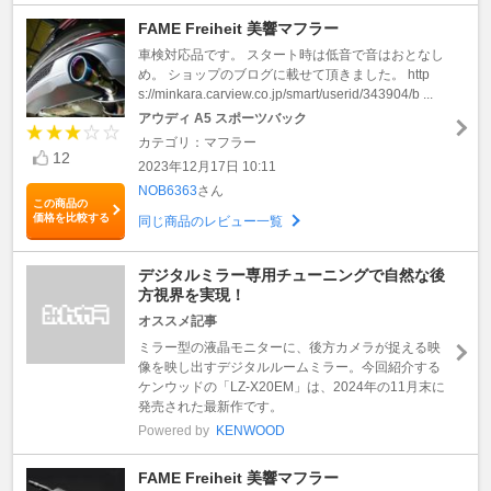
FAME Freiheit 美響マフラー
車検対応品です。 スタート時は低音で音はおとなし
め。 ショップのブログに載せて頂きました。 http
s://minkara.carview.co.jp/smart/userid/343904/b ...
アウディ A5 スポーツバック
カテゴリ：マフラー
12
2023年12月17日 10:11
NOB6363
さん
この商品の
価格を比較する
同じ商品のレビュー一覧
デジタルミラー専用チューニングで自然な後
方視界を実現！
オススメ記事
ミラー型の液晶モニターに、後方カメラが捉える映
像を映し出すデジタルルームミラー。今回紹介する
ケンウッドの「LZ-X20EM」は、2024年の11月末に
発売された最新作です。
Powered by
KENWOOD
FAME Freiheit 美響マフラー