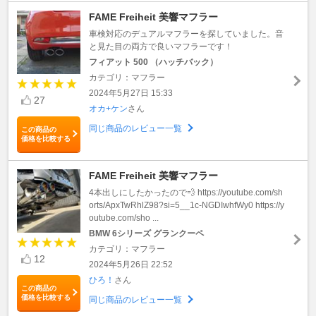
FAME Freiheit 美響マフラー
車検対応のデュアルマフラーを探していました。音
と見た目の両方で良いマフラーです！
フィアット 500 （ハッチバック）
カテゴリ：マフラー
2024年5月27日 15:33
27
オカ+ケン
さん
同じ商品のレビュー一覧
この商品の
価格を比較する
FAME Freiheit 美響マフラー
4本出しにしたかったので💨 https://youtube.com/sh
orts/ApxTwRhlZ98?si=5__1c-NGDIwhfWy0 https://y
outube.com/sho ...
BMW 6シリーズ グランクーペ
カテゴリ：マフラー
12
2024年5月26日 22:52
ひろ！
さん
この商品の
価格を比較する
同じ商品のレビュー一覧