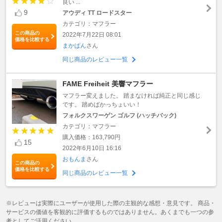
良い ...
9
アウディ TT ロードスター
カテゴリ：マフラー
この商品の
2022年7月22日 08:01
価格を比較する
まかぱん
さん
同じ商品のレビュー一覧
FAME Freiheit 美響マフラー
マフラー変えました。 踏まなければ純正と同じ感じ
です。 踏めばかっちょいい！
フォルクスワーゲン ゴルフ (ハッチバック)
カテゴリ：マフラー
購入価格：163,790円
15
2022年6月10日 16:16
おもんま
さん
この商品の
価格を比較する
同じ商品のレビュー一覧
※レビューは実際にユーザーが使用した際の主観的な感想・意見です。 商品・
サービスの価値を客観的に評価するものではありません。あくまでも一つの参
考としてご活用ください。