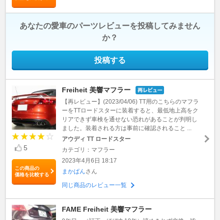
あなたの愛車のパーツレビューを投稿してみません
か？
投稿する
Freiheit 美響マフラー
【再レビュー】(2023/04/06) TT用のこちらのマフラ
ーをTTロードスターに装着すると、最低地上高をク
リアできず車検を通せない恐れがあることが判明し
ました。装着される方は事前に確認されること ...
アウディ TT ロードスター
5
カテゴリ：マフラー
2023年4月6日 18:17
この商品の
まかぱん
さん
価格を比較する
同じ商品のレビュー一覧
FAME Freiheit 美響マフラー