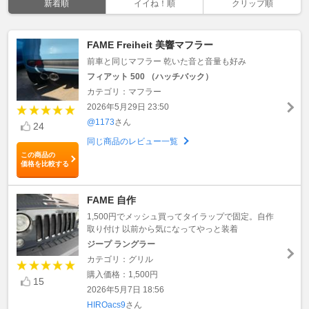
新着順
イイね！順
クリップ順
FAME Freiheit 美響マフラー
前車と同じマフラー 乾いた音と音量も好み
フィアット 500 （ハッチバック）
カテゴリ：マフラー
2026年5月29日 23:50
@1173
さん
24
同じ商品のレビュー一覧
この商品の
価格を比較する
FAME 自作
1,500円でメッシュ買ってタイラップで固定。自作
取り付け 以前から気になってやっと装着
ジープ ラングラー
カテゴリ：グリル
購入価格：1,500円
15
2026年5月7日 18:56
HIROacs9
さん