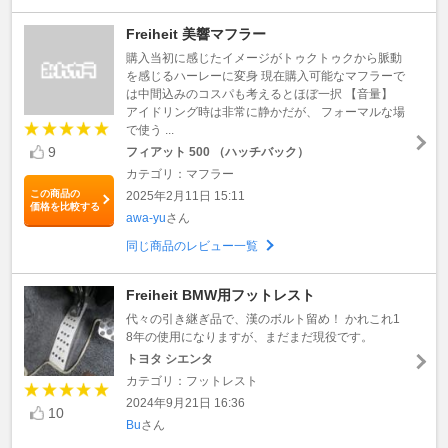
Freiheit 美響マフラー
購入当初に感じたイメージがトゥクトゥクから脈動
を感じるハーレーに変身 現在購入可能なマフラーで
は中間込みのコスパも考えるとほぼ一択 【音量】
アイドリング時は非常に静かだが、 フォーマルな場
で使う ...
9
フィアット 500 （ハッチバック）
カテゴリ：マフラー
この商品の
2025年2月11日 15:11
価格を比較する
awa-yu
さん
同じ商品のレビュー一覧
Freiheit BMW用フットレスト
代々の引き継ぎ品で、漢のボルト留め！ かれこれ1
8年の使用になりますが、まだまだ現役です。
トヨタ シエンタ
カテゴリ：フットレスト
2024年9月21日 16:36
10
Bu
さん