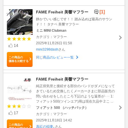
[1]
FAME Freiheit 美響マフラー
静かでいい感じです！！ 踏み込めば最高のサウン
ド！！ タナベ 美響マフラー
ミニ MINI Clubman
カテゴリ：マフラー
2025年11月26日 01:58
14
mini3298dash
さん
同じ商品のレビュー一覧
この商品の
価格を比較する
FAME Freiheit 美響マフラー
純正排気管と接続する部分のバンドがダメになって
きているため交換したくメーカーさまに部品販売の
問い合わせをしたところ下記のような返答が･･･ 1:
フィアット500(ツインエア)用は現在欠品中 2:こ ...
フィアット 500 （ハッチバック）
17
カテゴリ：マフラー
2025年11月18日 14:42
この商品の
真紅の稲妻｡
さん