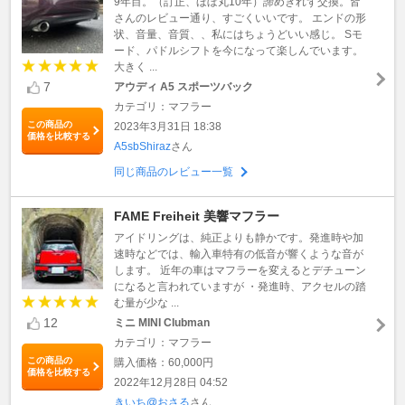
9年目。（訂正、ほぼ丸10年）諦めきれず交換。皆
さんのレビュー通り、すごくいいです。 エンドの形
状、音量、音質、、私にはちょうどいい感じ。 Sモ
ード、パドルシフトを今になって楽しんでいます。
大きく ...
7
アウディ A5 スポーツバック
カテゴリ：マフラー
この商品の
2023年3月31日 18:38
価格を比較する
A5sbShiraz
さん
同じ商品のレビュー一覧
FAME Freiheit 美響マフラー
アイドリングは、純正よりも静かです。発進時や加
速時などでは、輸入車特有の低音が響くような音が
します。 近年の車はマフラーを変えるとデチューン
になると言われていますが ・発進時、アクセルの踏
む量が少な ...
12
ミニ MINI Clubman
カテゴリ：マフラー
この商品の
購入価格：60,000円
価格を比較する
2022年12月28日 04:52
きいち@おさる
さん