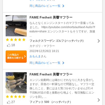
同じ商品のレビュー一覧
FAME Freiheit 美響マフラー
なんとなくエンジンスタートのマフラー音撮ってみ
ました。 https://youtube.com/shorts/auNwxf-Au0o?f
eature=share エンジンスタートもそうですが、加速
...
フォルクスワーゲン ゴルフ (ハッチバック)
18
カテゴリ：マフラー
2022年12月26日 18:21
この商品の
おもんま
さん
価格を比較する
同じ商品のレビュー一覧
FAME Freiheit 美響マフラー
エンジン始動時には確かにそれなりに大きな音がし
ますが、田舎の一軒家なので問題なし。マフラー交
換したこと、妻にはまだ気づかれていません(汗) 4
千回転付近の音と振動が心地よく、毎日無駄にエン
ジンを回し ...
27
フィアット 500 （ハッチバック）