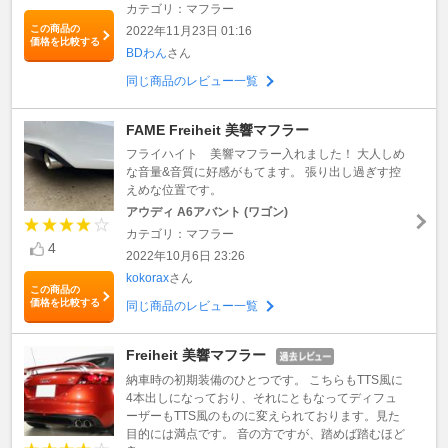
カテゴリ：マフラー
この商品の
2022年11月23日 01:16
価格を比較する
BDわん
さん
同じ商品のレビュー一覧
FAME Freiheit 美響マフラー
フライハイト 美響マフラー入れました！ 大人しめ
な音量&音質に好感がもてます。 張り出し過ぎす控
えめな位置です。
アウディ A6アバント (ワゴン)
カテゴリ：マフラー
4
2022年10月6日 23:26
kokorax
さん
この商品の
価格を比較する
同じ商品のレビュー一覧
Freiheit 美響マフラー
納車時の初期装備のひとつです。 こちらもTTS風に
4本出しになっており、それにともなってディフュ
ーザーもTTS風のものに変えられております。見た
目的には満点です。 音の方ですが、踏めば踏むほど