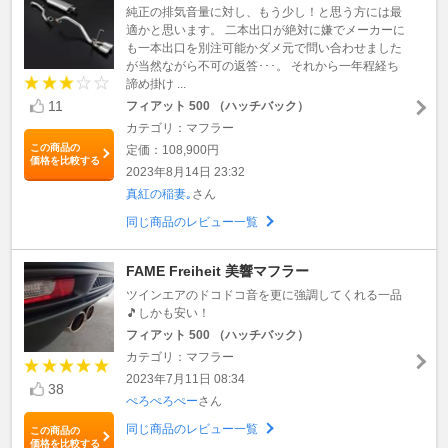
純正の排気音量に対し、もう少し！と思う方には最
適かと思います。 二本出口が絶対に嫌でメーカーに
も一本出口を別注可能かダメ元で問い合わせました
が当然ながら不可の返答･･･。 それから一年程経ち
諦め掛け ...
11
フィアット 500 （ハッチバック）
カテゴリ：マフラー
この商品の
定価：108,900円
価格を比較する
2023年8月14日 23:32
真紅の稲妻｡
さん
同じ商品のレビュー一覧
FAME Freiheit 美響マフラー
ツインエアのドコドコ音を更に強調してくれる一品
🎵しかも安い！
フィアット 500 （ハッチバック）
カテゴリ：マフラー
2023年7月11日 08:34
38
ぺろぺろぺー
さん
同じ商品のレビュー一覧
この商品の
価格を比較する