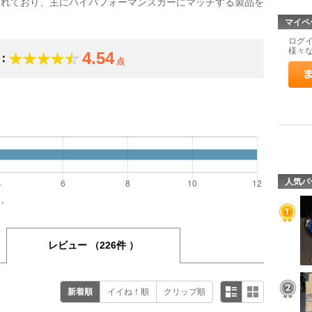
られており、主にハイパフォーマンスカーにマッチする製品を
マイペ
ログ
様々
4.54
：
点
）
人気パ
す。
レビュー
（226件 ）
新着順
イイね！順
クリップ順