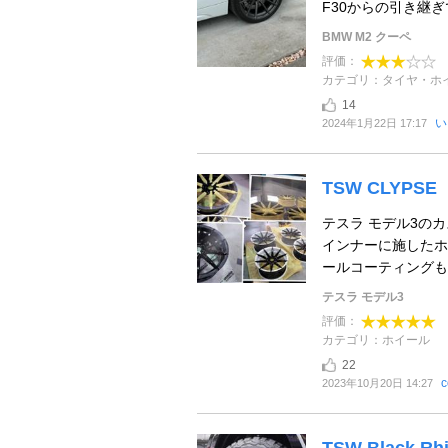
F30からの引き継
BMW M2 クーペ
評価：
カテゴリ：タイヤ・ホ
14
い
2024年1月22日 17:17
TSW CLYPSE
テスラ モデル3のカ
インナーに施したホ
ールコーティングも施
テスラ モデル3
評価：
カテゴリ：ホイール
22
c
2023年10月20日 14:27
TSW Black Rhi