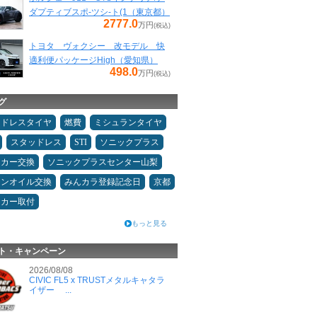
ダプティブスポ-ツシ-ト(1（東京都）
2777.0
万円
(税込)
トヨタ ヴォクシー 改モデル 快
適利便パッケージHigh（愛知県）
498.0
万円
(税込)
グ
ッドレスタイヤ
燃費
ミシュランタイヤ
スタッドレス
STI
ソニックプラス
ーカー交換
ソニックプラスセンター山梨
ジンオイル交換
みんカラ登録記念日
京都
ーカー取付
もっと見る
ト・キャンペーン
2026/08/08
CIVIC FL5 x TRUSTメタルキャタラ
イザー ...