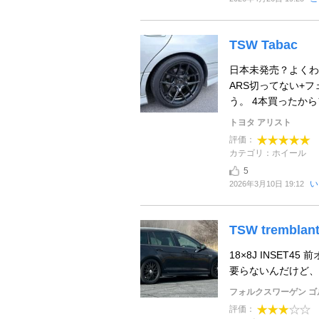
TSW Tabac
日本未発売？よくわから
ARS切ってない+
う。 4本買ったからフ
トヨタ アリスト
評価：
カテゴリ：ホイール
5
い
2026年3月10日 19:12
TSW tremblan
18×8J INSE
要らないんだけど、
フォルクスワーゲン ゴ
評価：