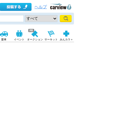
ヘルプ
愛車
イベント
オークション
サーキット
みんカラ＋