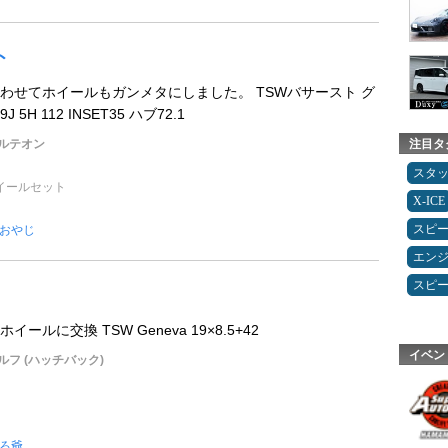
ト
わせてホイールもガンメタにしました。 TSWバサースト グ
5H 112 INSET35 ハブ72.1
ルテオン
注目タ
スタ
イールセット
X-ICE
スピ
おやじ
エン
スピ
ルに交換 TSW Geneva 19×8.5+42
イベン
フ (ハッチバック)
ろ爺