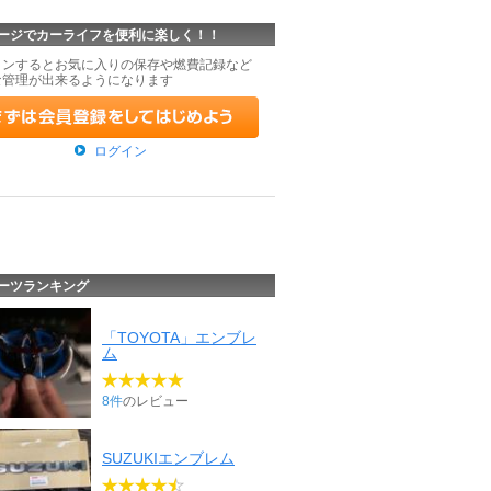
ージでカーライフを便利に楽しく！！
インするとお気に入りの保存や燃費記録など
な管理が出来るようになります
ログイン
ーツランキング
「TOYOTA」エンブレ
ム
8件
のレビュー
SUZUKIエンブレム