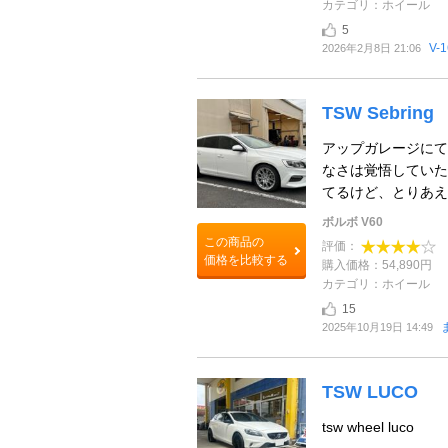
カテゴリ：ホイール
5
V-
2026年2月8日 21:06
TSW Sebring
アップガレージにて¥54
なさは覚悟していた
てるけど、とりあえず
ボルボ V60
この商品の
評価：
価格を比較する
購入価格：54,890円
カテゴリ：ホイール
15
2025年10月19日 14:49
TSW LUCO
tsw wheel luco