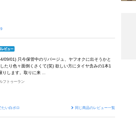
69
24/09/01) 只今保管中のリバージュ、ヤフオクに出そうかと
したり色々面倒くさくて(笑) 欲しい方にタイヤ含みの1本1
りします。取りに来 ...
ゴルフトゥーラン
でたい白ポロ
同じ商品のレビュー一覧