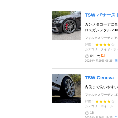
TSW バサース
ガンメタコーデに合
ロスガンメタル 20×9J 
フォルクスワーゲン ア
評価：
カテゴリ：タイヤ・ホ
[1]
64
旅
2026年4月29日 08:25
TSW Geneva
内側まで洗いやすいホイー
フォルクスワーゲン ゴル
評価：
カテゴリ：ホイール
16
こ
2026年4月26日 19:25