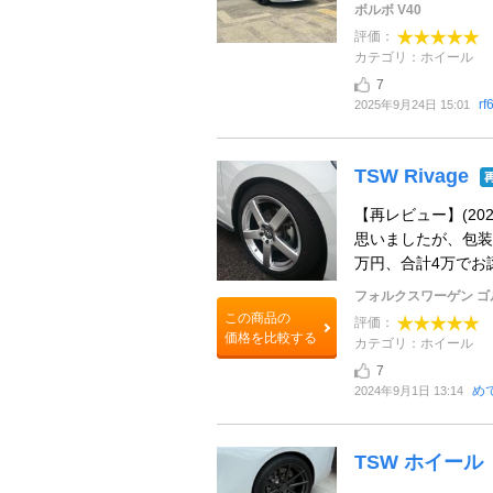
ボルボ V40
評価：
カテゴリ：ホイール
7
rf
2025年9月24日 15:01
TSW Rivage
【再レビュー】(20
思いましたが、包装
万円、合計4万でお譲
フォルクスワーゲン 
この商品の
評価：
価格を比較する
カテゴリ：ホイール
7
め
2024年9月1日 13:14
TSW ホイール