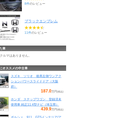
8件
のレビュー
ブラックエンブレム
11件
のレビュー
た車
クルマはありません。
にオススメの中古車
スズキ ソリオ 後席左側ワンアク
ションパワースライドドア（大阪
府）
187.0
万円
(税込)
ホンダ ステップワゴン 登録済未
使用車 純正11.4型ナビ（埼玉県）
439.9
万円
(税込)
ポルシェ 911 GTSインテリア/ア