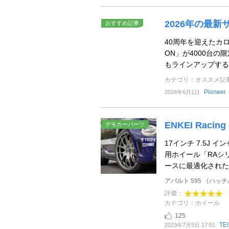
2026年の最新サ
おすすめ記事
40周年を迎えたカロ
ON」が4000台の
もラインアップする
カテゴリ：オススメ記
Pioneer
2026年6月1日
ENKEI Racing
デモカーパーツ
17インチ 7.5J イン
用ホイール「RAシ
ースに最適化された高 
アバルト 595 （ハッ
評価：
カテゴリ：ホイール
125
TE
2023年7月5日 17:51