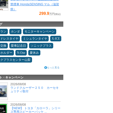
禁煙車 HondaSENSING マル（滋賀
県）
299.9
万円
(税込)
グ
ュラン
ホンダ
モニターキャンペーン
ッドレスタイヤ
ミシュランタイヤ
X-ICE
ヤ交換
愛車記念日
ソニックプラス
ホホルダー
N-One
夏休み
ックプラスセンター山梨
もっと見る
ト・キャンペーン
2026/08/08
ランドクルーザー２５０ カーセキ
ュリティ取付
2026/08/08
【NEW】 トヨタ「カローラ」シリー
ズ専用スピーカーパッケ ...