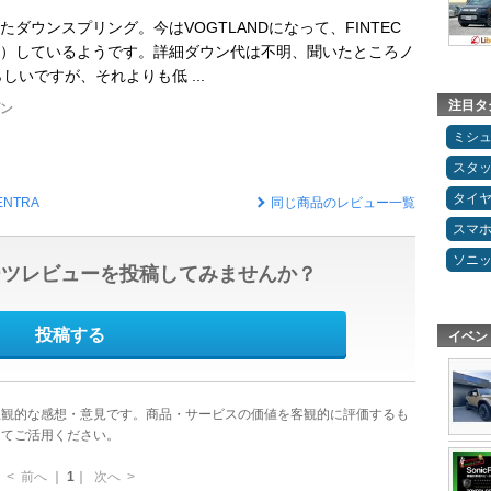
ダウンスプリング。今はVOGTLANDになって、FINTEC
）しているようです。詳細ダウン代は不明、聞いたところノ
らしいですが、それよりも低 ...
注目タ
ダン
ミシ
スタ
タイ
ENTRA
同じ商品のレビュー一覧
スマ
ソニ
ーツレビューを投稿してみませんか？
投稿する
イベン
主観的な感想・意見です。商品・サービスの価値を客観的に評価するも
してご活用ください。
<
前へ
｜
1
｜
次へ
>