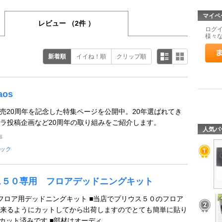
マイペ
レビュー
（2件 ）
ログ
様々
新着順
イイね！順
クリップ順
aos
y caos発売20周年を記念した特集ページを公開中。20年選ばれてき
ラ投稿企画など20周年の取り組みをご紹介します。
人気パ
事
ック
ウス５０専用 フロアデッドニングキット
フロア用デッドニングキット ■当店でプリウス５０のフロア
来るようにカットしてから出荷しますのでとても簡単に貼り
カット済みです ■部材はオーディ ...