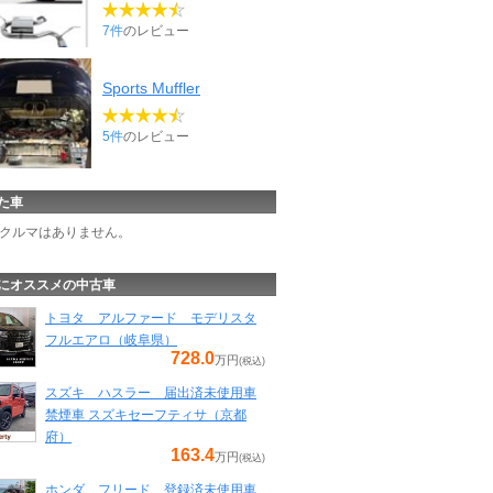
7件
のレビュー
Sports Muffler
5件
のレビュー
た車
クルマはありません。
にオススメの中古車
トヨタ アルファード モデリスタ
フルエアロ（岐阜県）
728.0
万円
(税込)
スズキ ハスラー 届出済未使用車
禁煙車 スズキセーフティサ（京都
府）
163.4
万円
(税込)
ホンダ フリード 登録済未使用車