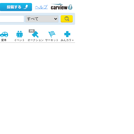
ヘルプ
愛車
イベント
オークション
サーキット
みんカラ＋