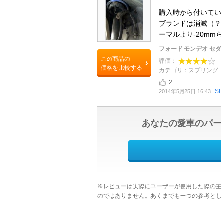
購入時から付いていた
ブランドは消滅（？
ーマルより-20mm
フォード モンデオ セ
この商品の
評価：
価格を比較する
カテゴリ：スプリング
2
S
2014年5月25日 16:43
あなたの愛車のパ
※レビューは実際にユーザーが使用した際の
のではありません。あくまでも一つの参考と