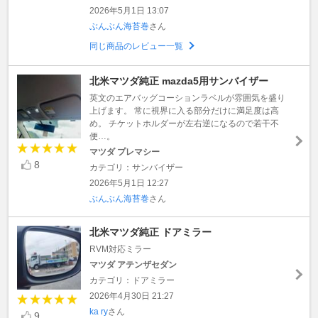
2026年5月1日 13:07
ぶんぶん海苔巻
さん
同じ商品のレビュー一覧
北米マツダ純正 mazda5用サンバイザー
英文のエアバッグコーションラベルが雰囲気を盛り
上げます。 常に視界に入る部分だけに満足度は高
め。 チケットホルダーが左右逆になるので若干不
便…。
マツダ プレマシー
8
カテゴリ：サンバイザー
2026年5月1日 12:27
ぶんぶん海苔巻
さん
北米マツダ純正 ドアミラー
RVM対応ミラー
マツダ アテンザセダン
カテゴリ：ドアミラー
2026年4月30日 21:27
ka ry
さん
9