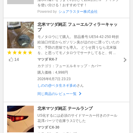
を使い分ける！おすすめです！
Powered by
シュアラスター株式会社
北米マツダ純正 フューエルフィラーキャッ
プ
モノタロウにて購入。 部品番号:UE54-42-250 時折
給油口付近からガソリン臭がほのかに漂っていたの
で、予防の意味でも導入。 どうせ買うなら北米版
を、と思ってモノタロウでサーチしてると、何 ...
14
マツダ RX-7
カテゴリ：フューエルキャップ・カバー
購入価格：4,998円
2026年6月7日 23:23
しのの@ベタ生ネギ多め
さん
同じ商品のレビュー一覧
北米マツダ純正 テールランプ
US化するには必須のサイドマーカー付きのテール
花澤パーツで在庫ラス1でした
マツダ CX-30