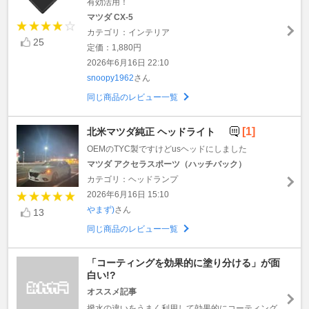
有効活用！
マツダ CX-5
カテゴリ：インテリア
25
定価：1,880円
2026年6月16日 22:10
snoopy1962
さん
同じ商品のレビュー一覧
[1]
北米マツダ純正 ヘッドライト
OEMのTYC製ですけどusヘッドにしました
マツダ アクセラスポーツ（ハッチバック）
カテゴリ：ヘッドランプ
2026年6月16日 15:10
やまず)
さん
13
同じ商品のレビュー一覧
「コーティングを効果的に塗り分ける」が面
白い!?
オススメ記事
撥水の違いをうまく利用して効果的にコーティング