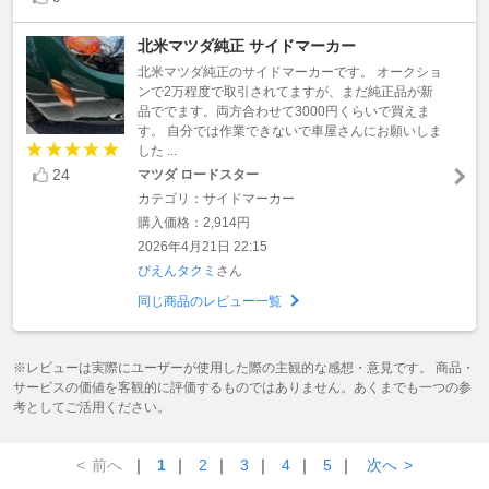
北米マツダ純正 サイドマーカー
北米マツダ純正のサイドマーカーです。 オークショ
ンで2万程度で取引されてますが、まだ純正品が新
品ででます。両方合わせて3000円くらいで買えま
す。 自分では作業できないで車屋さんにお願いしま
した ...
24
マツダ ロードスター
カテゴリ：サイドマーカー
購入価格：2,914円
2026年4月21日 22:15
ぴえんタクミ
さん
同じ商品のレビュー一覧
※レビューは実際にユーザーが使用した際の主観的な感想・意見です。 商品・
サービスの価値を客観的に評価するものではありません。あくまでも一つの参
考としてご活用ください。
<
前へ
｜
1
｜
2
｜
3
｜
4
｜
5
｜
次へ
>