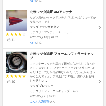
ka ry
さん
北米マツダ純正 XMアンテナ
セダン用のシャークアンテナ ワゴンなどに比べてか
なり小ぶりです
マツダ アテンザセダン
カテゴリ：アンテナ・チューナー
2026年5月18日 20:32
11
ka ry
さん
北米マツダ純正 フューエルフィラーキャッ
プ
ファスナーフックが壊れて紐がぷらぷらしてなんか
ストレスでした。 ファスナーフックだけ欲しかった
んだけど一式しか部品出ないみたいだったからせっ
かくなんでちょい予算上げてUS化。 燃料入れる時
しか見えな ...
10
マツダ プレマシー
カテゴリ：フューエルキャップ・カバー
2026年5月9日 09:23
ぶんぶん海苔巻
さん