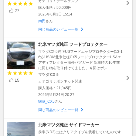
カテゴリ：テールランプ
購入価格：50,000円
27
2026年6月3日 15:14
肉氏
さん
同じ商品のレビュー一覧
北米マツダ純正 フードプロテクター
マツダCX-5純正USフードエッジプロテクター(13-1
6y)/USDM北米仕様CX5フードプロテクターUSAエ
アディフレクター海外バグガード 新車時の10年前
に同じ物を取り付けてました。今回はボン ...
マツダ CX-5
15
カテゴリ：ボンネット関連
購入価格：21,945円
2026年5月24日 20:27
taka_CX5
さん
同じ商品のレビュー一覧
北米マツダ純正 サイドマーカー
前車(ND2)にはクリアタイプを装着していたのです