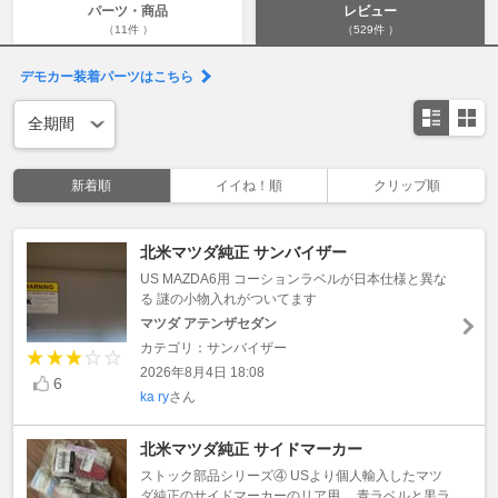
パーツ・商品
レビュー
（11件 ）
（529件 ）
デモカー装着パーツはこちら
新着順
イイね！順
クリップ順
北米マツダ純正 サンバイザー
US MAZDA6用 コーションラベルが日本仕様と異な
る 謎の小物入れがついてます
マツダ アテンザセダン
カテゴリ：サンバイザー
2026年8月4日 18:08
6
ka ry
さん
北米マツダ純正 サイドマーカー
ストック部品シリーズ④ USより個人輸入したマツ
ダ純正のサイドマーカーのリア用。 青ラベルと黒ラ