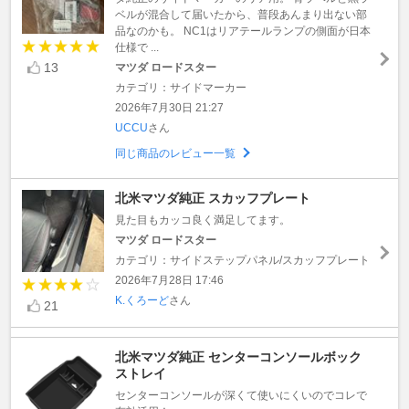
ベルが混合して届いたから、普段あんまり出ない部
品なのかも。 NC1はリアテールランプの側面が日本
仕様で ...
13
マツダ ロードスター
カテゴリ：サイドマーカー
2026年7月30日 21:27
UCCU
さん
同じ商品のレビュー一覧
北米マツダ純正 スカッフプレート
見た目もカッコ良く満足してます。
マツダ ロードスター
カテゴリ：サイドステップパネル/スカッフプレート
2026年7月28日 17:46
K.くろーど
さん
21
北米マツダ純正 センターコンソールボック
ストレイ
センターコンソールが深くて使いにくいのでコレで