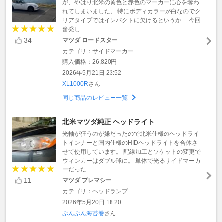
が、やはり北米の黄色と赤色のマーカーに心を奪わ
れてしまいました。 特にボディカラーが白なのでク
リアタイプではインパクトに欠けるというか… 今回
奮発し ...
34
マツダ ロードスター
カテゴリ：サイドマーカー
購入価格：26,820円
2026年5月21日 23:52
XL1000R
さん
同じ商品のレビュー一覧
北米マツダ純正 ヘッドライト
光軸が狂うのが嫌だったので北米仕様のヘッドライ
トインナーと国内仕様のHIDヘッドライトを合体さ
せて使用しています。 配線加工とソケットの変更で
ウィンカーはダブル球に。 単体で光るサイドマーカ
ーだった ...
11
マツダ プレマシー
カテゴリ：ヘッドランプ
2026年5月20日 18:20
ぶんぶん海苔巻
さん