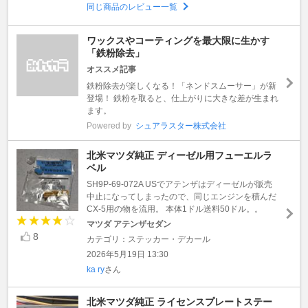
同じ商品のレビュー一覧
ワックスやコーティングを最大限に生かす
「鉄粉除去」
オススメ記事
鉄粉除去が楽しくなる！「ネンドスムーサー」が新
登場！ 鉄粉を取ると、仕上がりに大きな差が生まれ
ます。
Powered by
シュアラスター株式会社
北米マツダ純正 ディーゼル用フューエルラ
ベル
SH9P-69-072A USでアテンザはディーゼルが販売
中止になってしまったので、同じエンジンを積んだ
CX-5用の物を流用。 本体1ドル送料50ドル。。
マツダ アテンザセダン
8
カテゴリ：ステッカー・デカール
2026年5月19日 13:30
ka ry
さん
北米マツダ純正 ライセンスプレートステー