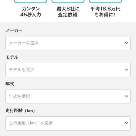
メーカー
モデル
年式
走行距離（km）