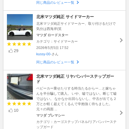
同じ商品のレビュー一覧
北米マツダ純正 サイドマーカー
北米マツダ純正サイドマーカー、取り付けるだけで
気分は西海岸(笑
マツダ ロードスター
カテゴリ：サイドマーカー
2026年5月5日 17:52
29
kussy-00-
さん
同じ商品のレビュー一覧
北米マツダ純正 リヤバンパーステップガー
ド
ベビーカー乗せたりする時当たるからー…と嫁ちゃ
んを半分騙して購入。 いや、嘘ではない。断じて嘘
ではない。 なかなか出回らないし、中古が出ても２
万とか軽く超えてくるんで辛抱強く待ちました。
元々の両面 ...
10
マツダ プレマシー
カテゴリ：カーゴステップパネル/リアバンパーステ
ップガード