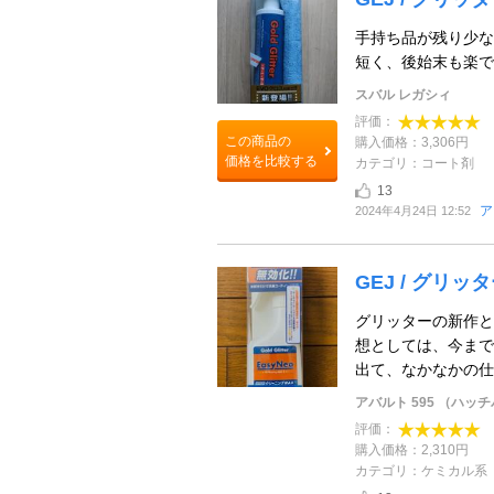
手持ち品が残り少な
短く、後始末も楽で
スバル レガシィ
評価：
この商品の
購入価格：3,306円
価格を比較する
カテゴリ：コート剤
13
ア
2024年4月24日 12:52
GEJ / グリッタ
グリッターの新作と
想としては、今まで
出て、なかなかの仕
アバルト 595 （ハッ
評価：
購入価格：2,310円
カテゴリ：ケミカル系