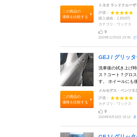
トヨタ ランドクルーザー
この商品の
評価：
価格を比較する
購入価格：2,850円
カテゴリ：ワックス
9
ど
2024年12月5日 23:40
GEJ / グリ
洗車後の拭き上げ時
ス？コート？グロス
す。 ホイールにも使
メルセデス・ベンツ E
この商品の
評価：
価格を比較する
カテゴリ：ワックス
8
き
2024年8月10日 19:12
GEJ / グリ