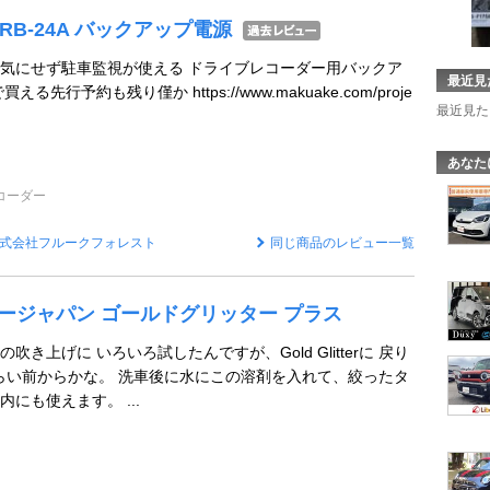
st DRB-24A バックアップ電源
気にせず駐車監視が使える ドライブレコーダー用バックア
最近見
先行予約も残り僅か https://www.makuake.com/proje
最近見た
あなた
コーダー
式会社フルークフォレスト
同じ商品のレビュー一覧
ッタージャパン ゴールドグリッター プラス
き上げに いろいろ試したんですが、Gold Glitterに 戻り
くらい前からかな。 洗車後に水にこの溶剤を入れて、絞ったタ
にも使えます。 ...