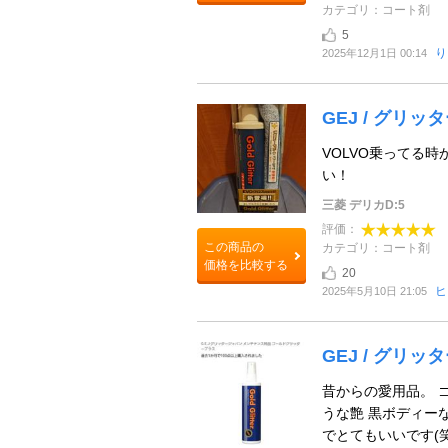
カテゴリ：コート剤
5
り
2025年12月1日 00:14
GEJ / グリ
VOLVO乗ってる
い！
三菱 デリカD:5
評価：
この商品の
カテゴリ：コート剤
価格を比較する
20
ヒ
2025年5月10日 21:05
GEJ / グリ
昔からの愛用品。 
うな艶 黒ボディー
でとてもいいです(笑