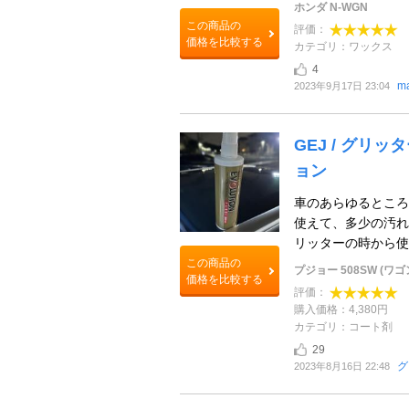
ホンダ N-WGN
この商品の
評価：
価格を比較する
カテゴリ：ワックス
4
m
2023年9月17日 23:04
GEJ / グリ
ョン
車のあらゆるところ
使えて、多少の汚れ
リッターの時から使
この商品の
プジョー 508SW (ワゴ
価格を比較する
評価：
購入価格：4,380円
カテゴリ：コート剤
29
グ
2023年8月16日 22:48