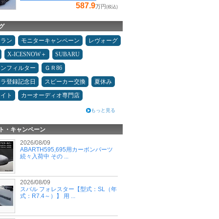
587.9
万円
(税込)
グ
ュラン
モニターキャンペーン
レヴォーグ
X-ICESNOW＋
SUBARU
コンフィルター
ＧＲ86
カラ登録記念日
スピーカー交換
夏休み
メイト
カーオーディオ専門店
もっと見る
ト・キャンペーン
2026/08/09
ABARTH595,695用カーボンパーツ
続々入荷中 その ...
2026/08/09
スバル フォレスター【型式：SL（年
式：R7.4～）】 用 ...