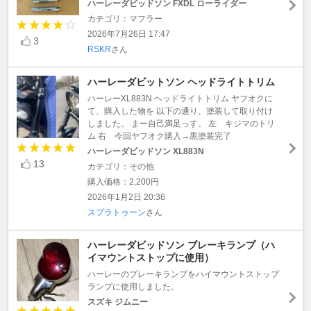
ハーレーダビッドソン FXDL ローライダー
カテゴリ：マフラー
2026年7月26日 17:47
3
RSKR
さん
ハーレーダビットソン ヘッドライトトリム
ハーレーXL883N ヘッドライトトリム ヤフオクに
て、購入した物を 以下の通り、塗装して取り付け
しました。 まー自己満足っす。 左 キジマのトリ
ム 右 今回ヤフオク購入→黒塗装完了
ハーレーダビッドソン XL883N
13
カテゴリ：その他
購入価格：2,200円
2026年1月2日 20:36
スプラトゥーン
さん
ハーレーダビッドソン ブレーキランプ（ハ
イマウントストップに使用）
ハーレーのブレーキランプをハイマウントストップ
ランプに使用しました。
スズキ ジムニー