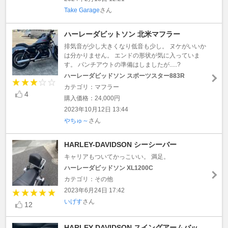
Take Garage
さん
ハーレーダビットソン 北米マフラー
排気音が少し大きくなり低音も少し。 ヌケがいいか
は分かりません。 エンドの形状が気に入っていま
す。 パンチアウトの準備はしましたが.....?
ハーレーダビッドソン スポーツスター883R
カテゴリ：マフラー
4
購入価格：24,000円
2023年10月12日 13:44
やちゅ～
さん
HARLEY-DAVIDSON シーシーバー
キャリアもついてかっこいい。 満足。
ハーレーダビッドソン XL1200C
カテゴリ：その他
2023年6月24日 17:42
いげす
さん
12
HARLEY-DAVIDSON スイングアームバッ