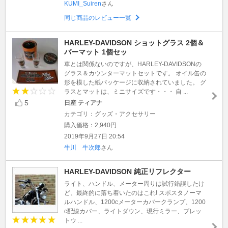
KUMI_Suiren
さん
同じ商品のレビュー一覧
HARLEY-DAVIDSON ショットグラス 2個＆
バーマット 1個セッ
車とは関係ないのですが、HARLEY-DAVIDSONの
グラス＆カウンターマットセットです。 オイル缶の
形を模した紙パッケージに収納されていました。 グ
ラスとマットは、ミニサイズです・・・ 自 ...
5
日産 ティアナ
カテゴリ：グッズ・アクセサリー
購入価格：2,940円
2019年9月27日 20:54
牛川 牛次郎
さん
HARLEY-DAVIDSON 純正リフレクター
ライト、ハンドル、メーター周りは試行錯誤したけ
ど、最終的に落ち着いたのはこれ! スポスタノーマ
ルハンドル、1200cメーターカバークランプ、1200
c配線カバー、ライトダウン、現行ミラー、ブレッ
トウ ...