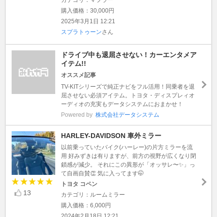
購入価格：30,000円
2025年3月1日 12:21
スプラトゥーン
さん
ドライブ中も退屈させない！カーエンタメア
イテム!!
オススメ記事
TV-KITシリーズで純正ナビをフル活用！同乗者を退
屈させない必須アイテム。トヨタ・ディスプレィオ
ーディオの充実もデータシステムにおまかせ！
Powered by
株式会社データシステム
HARLEY-DAVIDSON 車外ミラー
以前乗っていたバイク(ハーレー)の片方ミラーを流
用 好みずきは有りますが、前方の視野が広くなり閉
鎖感が減少。 それにこの異形が「オッサレ〜✨」っ
て自画自賛👏 気に入ってます🤭
トヨタ コペン
13
カテゴリ：ルームミラー
購入価格：6,000円
2024年2月18日 12:21