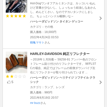
Hot-Dogワンオフアルミタンクは、カッコいいねん
けど容量が少ないし、しょっちゅう給油しなあかん
し、めんどくさい。なのでデカいタンクにしまし
た。 ちょっとハンドル幅狭いな～
ハーレーダビッドソン タイタン ゲッコー
カテゴリ：その他
購入価格：18,000円
2022年4月24日 03:53
鶴亀マサト
さん
HARLEY-DAVIDSON 純正リフレクター
～2018年１月到着～ 59258-91 アンバー色のフロン
トフレーム貼り付けのリフレクターです。 98'FLST
Cの場合、純正ではフレームの前側ダウンパイプ左
右にリフレクターが取り付けられています ...
ハーレーダビッドソン ヘリテイジ ソフテイル クラ
5
シック
カテゴリ：ランプ、レンズ
購入価格：980円
2021年8月19日 20:57
mr buzz
さん