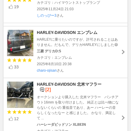
カテゴリ：ハイマウントストップランプ
19
2025年11月24日 21:03
しのっぴー3
さん
HARLEY-DAVIDSON エンブレム
HARLEYに乗りたいのですが、許可されることはあ
りません。だもんで、デリカHARLEYにしました😄
三菱 デリカD:5
カテゴリ：エンブレム
2025年8月10日 20:38
33
charo-ojisan
さん
HARLEY-DAVIDSON 北米マフラー
[2]
オークションより購入した 北米マフラー パンチア
ウト16mm を取り付けました。 純正とは比べ物にな
らないくらいの 重低音であり、あー ハーレーの音
らしくなったなー と感じました。 かなり、満足し
て ...
12
ハーレーダビッドソン XL883N
カテゴリ：マフラー