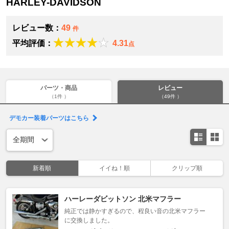
HARLEY-DAVIDSON
レビュー数：
49
件
平均評価：
4.31
点
パーツ・商品
レビュー
（1件 ）
（49件 ）
デモカー装着パーツはこちら
新着順
イイね！順
クリップ順
ハーレーダビットソン 北米マフラー
純正では静かすぎるので、程良い音の北米マフラー
に交換しました。