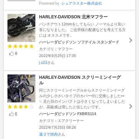
Powered by
シュアラスター株式会社
HARLEY-DAVIDSON 北米マフラー
パンチアウト12mmをしてもらい ノーマルより良い
音になりました。 ご近所様の配慮などを考えてる方
には オススメです。
ハーレーダビッドソン ソフテイル スタンダード
カテゴリ：マフラー
8
2022年9月25日 17:35
j.s23
さん
HARLEY-DAVIDSON スクリーミンイーグ
ル
同じスクリーミンイーグルからスクリーミンイーグ
ルの少し小さいタイプのカバー付に交換しました👀
✨ 見た目のインパクトは小さくなってしまいました
が、高級感は増したと信じたいです。
6
ハーレーダビッドソン FXBRS114
カテゴリ：エアクリーナー
2022年7月23日 08:26
週３で焼肉
さん